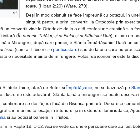
toate.
(I Ioan 2:20) (Ware, 279).
Deși în mod obișnuit se face împreună cu botezul, în une
singură pentru a primi convertiții la Ortodoxie prin exerci
ă un convertit vine la Ortodoxie de la o altă confesiune creștină și a fos
rinitară (
În numele Tatălui, și al Fiului și al Sfântului Duh
), el sau ea po
Taină a Mirungerii, după care primește Sfânta Împărtășanie. Dacă un con
i Iisus
(cum ar fi bisericile
penticostare
) sau de la una care nu practică
este o necesitate înainte de mirungere. Folosirea iconomiei este la disc
ă Sfintele Taine, afară de Botez și
Împărtășanie
, nu se bazează pe
Sfân
st lucru nu este adevărat. Sfânta taină a mirungerii se poate observa 
e confirmare se desfășura încă din Biserica primară. Deoarece comunita
ic în mai multe locații, în interiorul și în exteriorul lumii iudaice, Apost
lia
și au botezat oameni în Hristos.
sim în Fapte 19, 1-12. Aici se vede că unele persoane care au fost bo