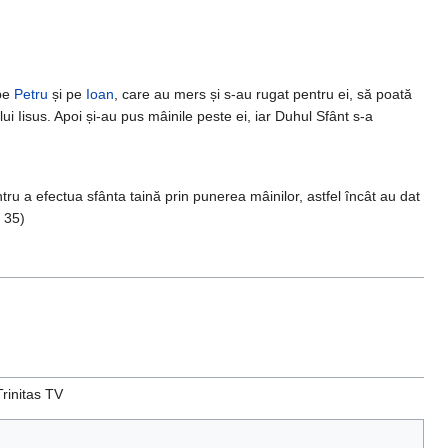
 pe
Petru
și pe
Ioan
, care au mers și s-au rugat pentru ei, să poată
i Iisus. Apoi și-au pus mâinile peste ei, iar Duhul Sfânt s-a
tru a efectua sfânta taină prin punerea mâinilor, astfel încât au dat
, 35)
Trinitas TV