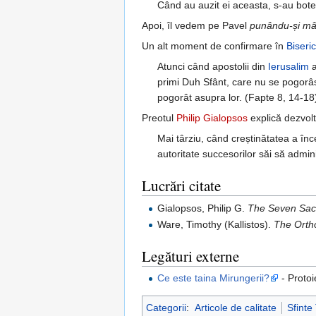
Când au auzit ei aceasta, s-au bote
Apoi, îl vedem pe Pavel
punându-și mâin
Un alt moment de confirmare în
Biseri
Atunci când apostolii din
Ierusalim
a
primi Duh Sfânt, care nu se pogorâse
pogorât asupra lor. (Fapte 8, 14-18
Preotul
Philip Gialopsos
explică dezvolt
Mai târziu, când creștinătatea a înc
autoritate succesorilor săi să admin
Lucrări citate
Gialopsos, Philip G.
The Seven Sac
Ware, Timothy (Kallistos).
The Orth
Legături externe
Ce este taina Mirungerii?
- Protoi
Categorii
:
Articole de calitate
Sfinte