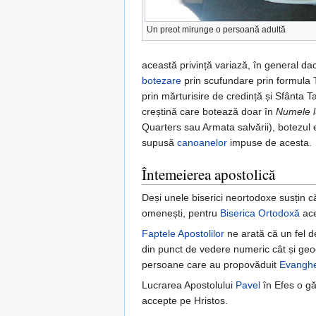
Un preot mirunge o persoană adultă
această privință variază, în general dac
botezare
prin scufundare prin formula T
prin mărturisire de credință și Sfânta 
creștină care botează doar în
Numele lu
Quarters sau Armata salvării), botezul 
supusă
canoanelor
impuse de acesta.
Întemeierea apostolică
Deși unele biserici neortodoxe susțin c
omenești, pentru
Biserica Ortodoxă
ace
Faptele Apostolilor
ne arată că un fel d
din punct de vedere numeric cât și geograf
persoane care au propovăduit
Evanghe
Lucrarea Apostolului
Pavel
în Efes o gă
accepte pe Hristos.