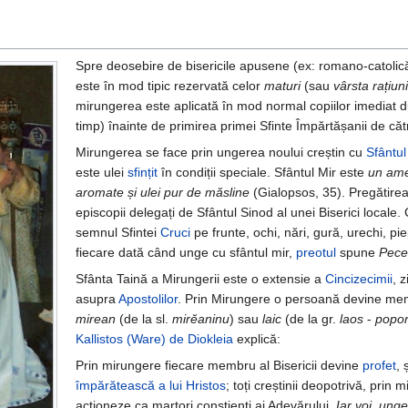
Spre deosebire de bisericile apusene (ex: romano-catolic
este în mod tipic rezervată celor
maturi
(sau
vârsta rațiuni
mirungerea este aplicată în mod normal copiilor imediat
timp) înainte de primirea primei Sfinte Împărtășanii de că
Mirungerea se face prin ungerea noului creștin cu
Sfântul
este ulei
sfințit
în condiții speciale. Sfântul Mir este
un ame
aromate și ulei pur de măsline
(Gialopsos, 35). Pregătirea 
episcopii delegați de Sfântul Sinod al unei Biserici locale. 
semnul Sfintei
Cruci
pe frunte, ochi, nări, gură, urechi, pie
fiecare dată când unge cu sfântul mir,
preotul
spune
Pece
Sfânta Taină a Mirungerii este o extensie a
Cincizecimii
, 
asupra
Apostolilor
. Prin Mirungere o persoană devine me
mirean
(de la sl.
mirĕaninu
) sau
laic
(de la gr.
laos
-
popor
Kallistos (Ware) de Diokleia
explică:
Prin mirungere fiecare membru al Bisericii devine
profet
, 
împărătească a lui Hristos
; toți creștinii deopotrivă, prin
acționeze ca martori conștienți ai Adevărului.
Iar voi, unge