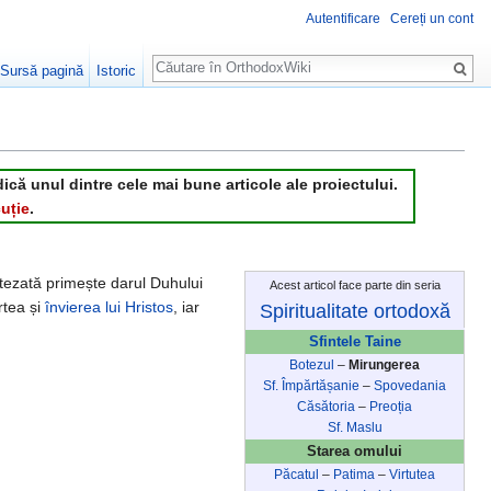
Autentificare
Cereți un cont
Căutare
Sursă pagină
Istoric
dică unul dintre cele mai bune articole ale proiectului.
uție
.
tezată primește darul Duhului
Acest articol face parte din seria
rtea și
învierea lui Hristos
, iar
Spiritualitate ortodoxă
Sfintele Taine
Botezul
–
Mirungerea
Sf. Împărtășanie
–
Spovedania
Căsătoria
–
Preoția
Sf. Maslu
Starea omului
Păcatul
–
Patima
–
Virtutea