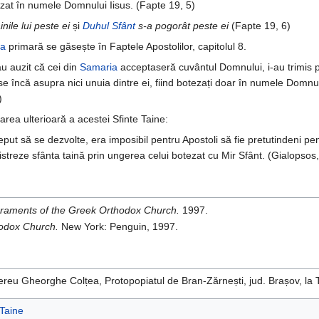
zat în numele Domnului Iisus. (Fapte 19, 5)
ile lui peste ei
și
Duhul Sfânt
s-a pogorât peste ei
(Fapte 19, 6)
ca
primară se găsește în Faptele Apostolilor, capitolul 8.
u auzit că cei din
Samaria
acceptaseră cuvântul Domnului, i-au trimis
 încă asupra nici unuia dintre ei, fiind botezați doar în numele Domnulu
)
area ulterioară a acestei Sfinte Taine:
eput să se dezvolte, era imposibil pentru Apostoli să fie pretutindeni pen
istreze sfânta taină prin ungerea celui botezat cu Mir Sfânt. (Gialopsos
raments of the Greek Orthodox Church.
1997.
odox Church.
New York: Penguin, 1997.
ereu Gheorghe Colțea, Protopopiatul de Bran-Zărnești, jud. Brașov, la 
 Taine