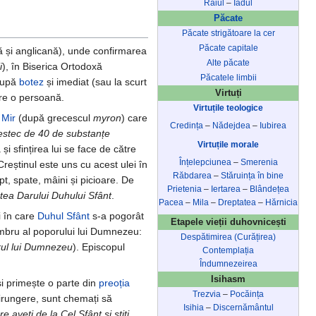
Raiul
–
Iadul
Păcate
Păcate strigătoare la cer
Păcate capitale
ă și anglicană), unde confirmarea
Alte păcate
i
), în Biserica Ortodoxă
Păcatele limbii
 după
botez
și imediat (sau la scurt
Virtuți
tre o persoană.
Virtuțile teologice
 Mir
(după grecescul
myron
) care
Credința
–
Nădejdea
–
Iubirea
stec de 40 de substanțe
Virtuțile morale
și sfințirea lui se face de către
Înțelepciunea
–
Smerenia
Creștinul este uns cu acest ulei în
Răbdarea
–
Stăruința în bine
pt, spate, mâini și picioare. De
Prietenia
–
Iertarea
–
Blândețea
tea Darului Duhului Sfânt
.
Pacea
–
Mila
–
Dreptatea
–
Hărnicia
zi în care
Duhul Sfânt
s-a pogorât
Etapele vieții duhovnicești
mbru al poporului lui Dumnezeu:
Despătimirea (Curățirea)
ul lui Dumnezeu
). Episcopul
Contemplația
Îndumnezeirea
Isihasm
și primește o parte din
preoția
Trezvia
–
Pocăința
 mirungere, sunt chemați să
Isihia
–
Discernământul
re aveți de la Cel Sfânt și știți