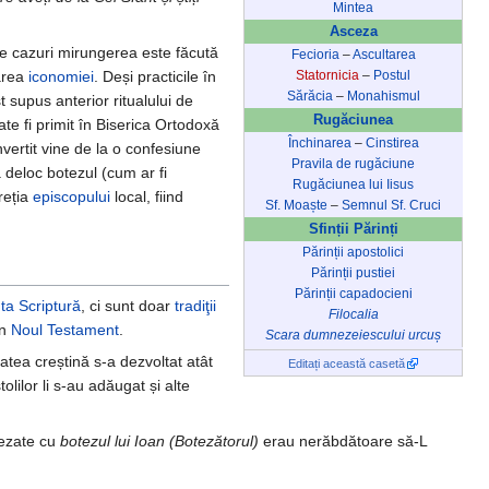
Mintea
Asceza
le cazuri mirungerea este făcută
Fecioria
–
Ascultarea
tarea
iconomiei
. Deși practicile în
Statornicia
–
Postul
Sărăcia
–
Monahismul
t supus anterior ritualului de
Rugăciunea
ate fi primit în Biserica Ortodoxă
Închinarea
–
Cinstirea
vertit vine de la o confesiune
Pravila de rugăciune
 deloc botezul (cum ar fi
Rugăciunea lui Iisus
reția
episcopului
local, fiind
Sf. Moaște
–
Semnul Sf. Cruci
Sfinții Părinți
Părinții apostolici
Părinții pustiei
Părinții capadocieni
ta Scriptură
, ci sunt doar
tradiţii
Filocalia
în
Noul Testament
.
Scara dumnezeiescului urcuș
tea creștină s-a dezvoltat atât
Editați această casetă
olilor li s-au adăugat și alte
tezate cu
botezul lui Ioan (Botezătorul)
erau nerăbdătoare să-L