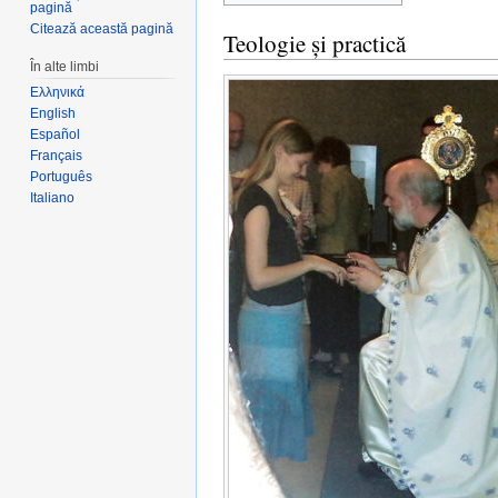
pagină
Citează această pagină
Teologie și practică
În alte limbi
Ελληνικά
English
Español
Français
Português
Italiano