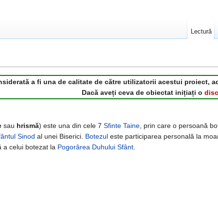
Lectură
derată a fi una de calitate de către utilizatorii acestui proiect, a
Dacă aveți ceva de obiectat inițiați o
disc
e
sau
hrismă
) este una din cele 7
Sfinte Taine
, prin care o persoană bo
fântul Sinod
al unei Biserici.
Botezul
este participarea personală la moa
 a celui botezat la
Pogorârea Duhului Sfânt
.