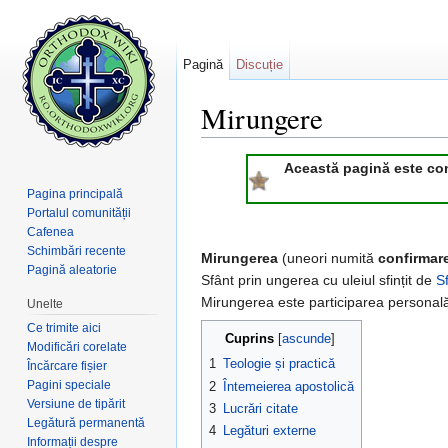
Pagină
Discuție
Mirungere
Salt la:
navigare
,
căutare
Această pagină este consi
Pagina principală
Portalul comunității
Cafenea
Schimbări recente
Mirungerea
(uneori numită
confirmar
Pagină aleatorie
Sfânt prin ungerea cu uleiul sfințit de
S
Mirungerea este participarea personală
Unelte
Ce trimite aici
Cuprins
[
ascunde
]
Modificări corelate
1
Teologie și practică
Încărcare fișier
Pagini speciale
2
Întemeierea apostolică
Versiune de tipărit
3
Lucrări citate
Legătură permanentă
4
Legături externe
Informații despre