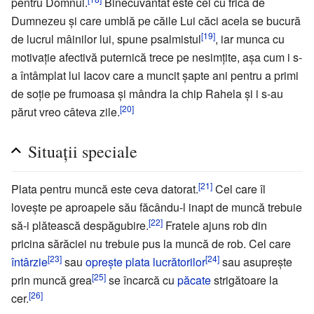
pentru Domnul.
Binecuvântat este cel cu frică de
Dumnezeu și care umblă pe căile Lui căci acela se bucură
[19]
de lucrul mâinilor lui, spune psalmistul
, iar munca cu
motivație afectivă puternică trece pe nesimțite, așa cum i s-
a întâmplat lui Iacov care a muncit șapte ani pentru a primi
de soție pe frumoasa și mândra la chip Rahela și i s-au
[20]
părut vreo câteva zile.
Situații speciale
[21]
Plata pentru muncă este ceva datorat.
Cel care îl
lovește pe aproapele său făcându-l inapt de muncă trebuie
[22]
să-i plătească despăgubire.
Fratele ajuns rob din
pricina sărăciei nu trebuie pus la muncă de rob. Cel care
[23]
[24]
întârzie
sau
oprește plata lucrătorilor
sau asuprește
[25]
prin muncă grea
se încarcă cu
păcate
strigătoare la
[26]
cer.