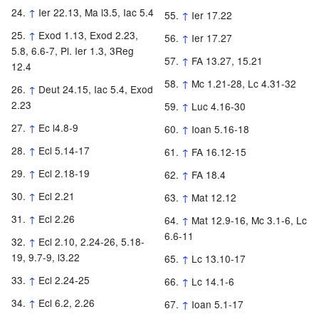
↑
Ier 22.13, Ma l3.5, Iac 5.4
↑
Ier 17.22
↑
Exod 1.13, Exod 2.23,
↑
Ier 17.27
5.8, 6.6-7, Pl. Ier 1.3, 3Reg
↑
FA 13.27, 15.21
12.4
↑
Mc 1.21-28, Lc 4.31-32
↑
Deut 24.15, Iac 5.4, Exod
2.23
↑
Luc 4.16-30
↑
Ec l4.8-9
↑
Ioan 5.16-18
↑
Ecl 5.14-17
↑
FA 16.12-15
↑
Ecl 2.18-19
↑
FA 18.4
↑
Ecl 2.21
↑
Mat 12.12
↑
Ecl 2.26
↑
Mat 12.9-16, Mc 3.1-6, Lc
6.6-11
↑
Ecl 2.10, 2.24-26, 5.18-
19, 9.7-9, l3.22
↑
Lc 13.10-17
↑
Ecl 2.24-25
↑
Lc 14.1-6
↑
Ecl 6.2, 2.26
↑
Ioan 5.1-17