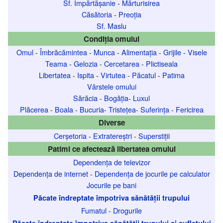
Sf. Împărtășanie
-
Mărturisirea
Căsătoria
-
Preoția
Sf. Maslu
Condiția omului
Omul
-
Îmbrăcămintea
-
Munca
-
Alimentația
-
Grijile
-
Visele
Teama
-
Gelozia
-
Cercetarea
-
Plictiseala
Libertatea
-
Ispita
-
Virtutea
-
Păcatul
-
Patima
Vârstele omului
Sărăcia
-
Bogăția
-
Luxul
Plăcerea
-
Boala
-
Bucuria
-
Tristețea
-
Suferința
-
Fericirea
Diverse
Cerșetoria
-
Extratereștri
-
Superstiții
Patimi ce afectează libertatea omului
Dependența de televizor
Dependența de internet
-
Dependența de jocurile pe calculator
Jocurile pe bani
Păcate îndreptate împotriva sănătății trupului
Fumatul
-
Drogurile
Păcate îndreptate împotriva sănătății trupului și sufletului