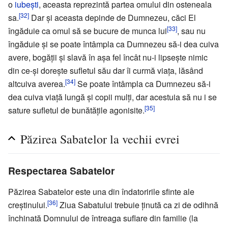
o
iubești
, aceasta reprezintă partea omului din osteneala
[32]
sa.
Dar și aceasta depinde de Dumnezeu, căci El
[33]
îngăduie ca omul să se bucure de munca lui
, sau nu
îngăduie și se poate întâmpla ca Dumnezeu să-i dea cuiva
avere, bogății și slavă în așa fel încât nu-i lipsește nimic
din ce-și dorește sufletul său dar îi curmă viața, lăsând
[34]
altcuiva averea.
Se poate întâmpla ca Dumnezeu să-i
dea cuiva viață lungă și copii mulți, dar acestuia să nu i se
[35]
sature sufletul de bunătățile agonisite.
Păzirea Sabatelor la vechii evrei
Respectarea Sabatelor
Păzirea Sabatelor este una din îndatoririle sfinte ale
[36]
creștinului.
Ziua Sabatului trebuie ținută ca zi de odihnă
închinată Domnului de întreaga suflare din familie (la