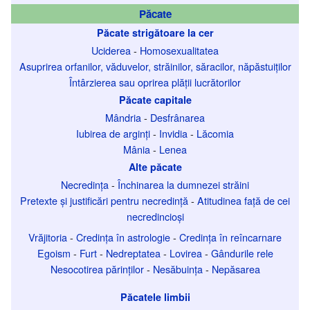
Păcate
Păcate strigătoare la cer
Uciderea
-
Homosexualitatea
Asuprirea orfanilor, văduvelor, străinilor, săracilor, năpăstuiților
Întârzierea sau oprirea plății lucrătorilor
Păcate capitale
Mândria
-
Desfrânarea
Iubirea de arginți
-
Invidia
-
Lăcomia
Mânia
-
Lenea
Alte păcate
Necredința
-
Închinarea la dumnezei străini
Pretexte și justificări pentru necredință
-
Atitudinea față de cei
necredincioși
Vrăjitoria
-
Credința în astrologie
-
Credința în reîncarnare
Egoism
-
Furt
-
Nedreptatea
-
Lovirea
-
Gândurile rele
Nesocotirea părinților
-
Nesăbuința
-
Nepăsarea
Păcatele limbii