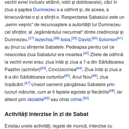
vechii evrei inclusiv străinii, robii și dobitoacele), căci în
ziua a șaptea
Dumnezeu
s-a odihnit și, de aceea, a
binecuvântat-o și a sfințit-o. Respectarea Sabatului este un
„semn veșnic” de recunoaștere a autorității lui Dumnezeu
cel sfințitor, al „legământului necurmat” dintre credincioși și
[37]
[38]
[39]
[40]
[41]
Dumnezeu.
Iezechia
,
Iosia
,
David
,
Solomon
au ținut cu sfințenie Sabatele. Pedeapsa pentru cel ce
[42]
nesocotea ziua Sabatului era moartea.
Zilele de odihnă
la vechii evrei erau: ziua întâi și ziua a 7-a din Sărbătoarea
[43]
[44]
Paștilor (azimilor)
, Cincizecimea
, Ziua întâi și ziua a
[45]
[46]
8-a din Sărbătoarea corturilor
, Anul Nou
, ziua
[47]
împăcării.
Uneori oamenii pângăreau Sabatele prin
[48]
lucruri mărunte, cum ar fi faptele egoiste și flecăriile
, iar
[49]
[50]
alteori prin
idolatrie
sau chiar
crime
.
Activități interzise în zi de Sabat
Existau unele activități, legate de muncă, interzise cu