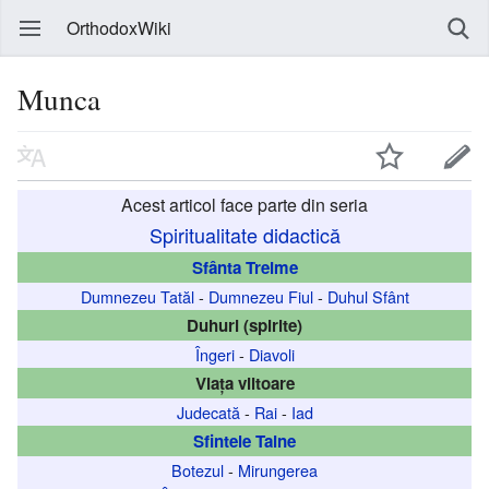
OrthodoxWiki
Munca
Acest articol face parte din seria
Spiritualitate didactică
Sfânta Treime
Dumnezeu Tatăl
-
Dumnezeu Fiul
-
Duhul Sfânt
Duhuri (spirite)
Îngeri
-
Diavoli
Viața viitoare
Judecată
-
Rai
-
Iad
Sfintele Taine
Botezul
-
Mirungerea