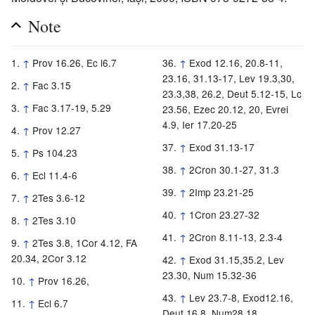
Note
↑
Prov 16.26, Ec l6.7
↑
Exod 12.16, 20.8-11,
23.16, 31.13-17, Lev 19.3,30,
↑
Fac 3.15
23.3,38, 26.2, Deut 5.12-15, Lc
↑
Fac 3.17-19, 5.29
23.56, Ezec 20.12, 20, Evrei
4.9, Ier 17.20-25
↑
Prov 12.27
↑
Exod 31.13-17
↑
Ps 104.23
↑
2Cron 30.1-27, 31.3
↑
Ecl 11.4-6
↑
2Imp 23.21-25
↑
2Tes 3.6-12
↑
1Cron 23.27-32
↑
2Tes 3.10
↑
2Cron 8.11-13, 2.3-4
↑
2Tes 3.8, 1Cor 4.12, FA
20.34, 2Cor 3.12
↑
Exod 31.15,35.2, Lev
23.30, Num 15.32-36
↑
Prov 16.26,
↑
Lev 23.7-8, Exod12.16,
↑
Ecl 6.7
Deut 16.8, Num28.18