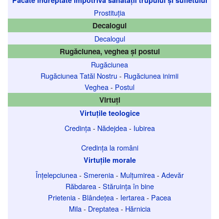
Prostituția
Decalogul
Decalogul
Rugăciunea, veghea și postul
Rugăciunea
Rugăciunea Tatăl Nostru
-
Rugăciunea inimii
Veghea
-
Postul
Virtuți
Virtuțile teologice
Credința
-
Nădejdea
-
Iubirea
Credința la români
Virtuțile morale
Înțelepciunea
-
Smerenia
-
Mulțumirea
-
Adevăr
Răbdarea
-
Stăruința în bine
Prietenia
-
Blândețea
-
Iertarea
-
Pacea
Mila
-
Dreptatea
-
Hărnicia