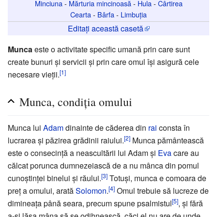
Minciuna
-
Mărturia mincinoasă
-
Hula
-
Cârtirea
Cearta
-
Bârfa
-
Limbuția
Editați această casetă
Munca
este o activitate specific umană prin care sunt
create bunuri și servicii și prin care omul își asigură cele
[1]
necesare vieții.
Munca, condiția omului
Munca lui
Adam
dinainte de căderea din
rai
consta în
[2]
lucrarea și păzirea grădinii raiului.
Munca pământească
este o consecință a neascultării lui Adam și
Eva
care au
călcat porunca dumnezeiască de a nu mânca din pomul
[3]
cunoștinței binelui și răului.
Totuși, munca e comoara de
[4]
preț a omului, arată
Solomon
.
Omul trebuie să lucreze de
[5]
dimineața până seara, precum spune psalmistul
, și fără
a-și lăsa mâna să se odihnească, căci el nu are de unde