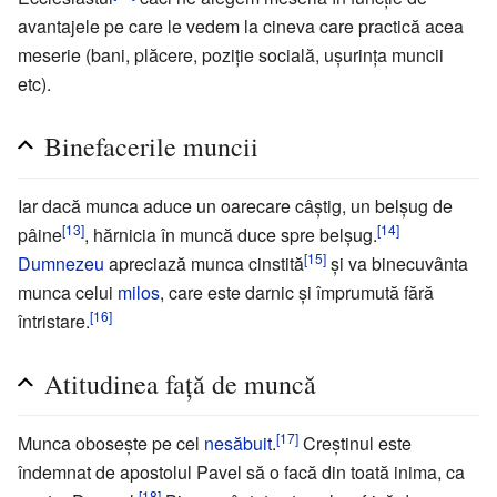
avantajele pe care le vedem la cineva care practică acea
meserie (bani, plăcere, poziție socială, ușurința muncii
etc).
Binefacerile muncii
Iar dacă munca aduce un oarecare câștig, un belșug de
[13]
[14]
pâine
, hărnicia în muncă duce spre belșug.
[15]
Dumnezeu
apreciază munca cinstită
și va binecuvânta
munca celui
milos
, care este darnic și împrumută fără
[16]
întristare.
Atitudinea față de muncă
[17]
Munca obosește pe cel
nesăbuit
.
Creștinul este
îndemnat de apostolul Pavel să o facă din toată inima, ca
[18]