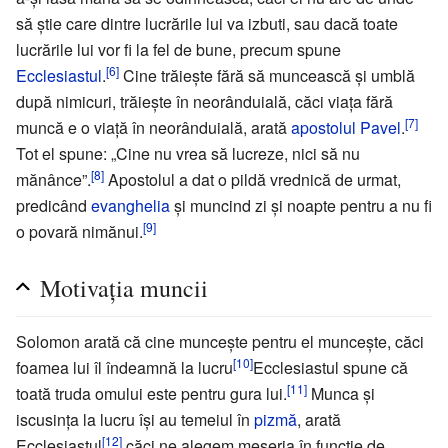
să știe care dintre lucrările lui va izbuti, sau dacă toate
lucrările lui vor fi la fel de bune, precum spune
[6]
Ecclesiastul
.
Cine trăiește fără să muncească și umblă
după nimicuri, trăiește în neorânduială, căci viața fără
[7]
muncă e o viață în neorânduială, arată
apostolul Pavel
.
Tot el spune: „Cine nu vrea să lucreze, nici să nu
[8]
mănânce”.
Apostolul a dat o pildă vrednică de urmat,
predicând
evanghelia
și muncind zi și noapte pentru a nu fi
[9]
o povară nimănui.
Motivația muncii
Solomon arată că cine muncește pentru el muncește, căci
[10]
foamea lui îl îndeamnă la lucru
Ecclesiastul spune că
[11]
toată truda omului este pentru gura lui.
Munca și
iscusința la lucru își au temeiul în
pizmă
, arată
[12]
Ecclesiastul
căci ne alegem meseria în funcție de