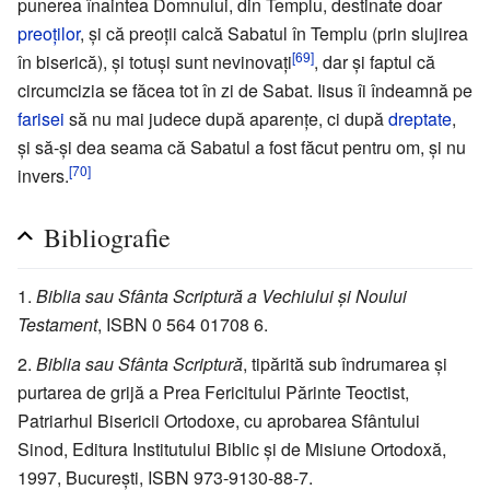
punerea înaintea Domnului, din Templu, destinate doar
preoților
, și că preoții calcă Sabatul în Templu (prin slujirea
[69]
în biserică), și totuși sunt nevinovați
, dar și faptul că
circumcizia se făcea tot în zi de Sabat. Iisus îi îndeamnă pe
farisei
să nu mai judece după aparențe, ci după
dreptate
,
și să-și dea seama că Sabatul a fost făcut pentru om, și nu
[70]
invers.
Bibliografie
Biblia sau Sfânta Scriptură a Vechiului și Noului
Testament
, ISBN 0 564 01708 6.
Biblia sau Sfânta Scriptură
, tipărită sub îndrumarea și
purtarea de grijă a Prea Fericitului Părinte Teoctist,
Patriarhul Bisericii Ortodoxe, cu aprobarea Sfântului
Sinod, Editura Institutului Biblic și de Misiune Ortodoxă,
1997, București, ISBN 973-9130-88-7.