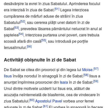
desăvârșire la evrei în ziua Sabatului. Aprinderea focului
[51]
era interzisă în ziua de Sabat.
Legea interzicea
cumpărarea de mărfuri aduse de străini în ziua
[52]
Sabatului
, sau cererea plății unei datorii în zi de
[53]
Sabat
, prevedea lăsarea pământului nelucrat în anul al
[54]
șaptelea
, interzicea purtarea unei poveri, care trebuia
[55]
scoasă afară din casă
, sau introdusă pe porțile
[56]
Ierusalimului.
Activități obișnuite în zi de Sabat
[57]
De Sabat se citea din prooroci și din legea lui
Moise
.
[58]
Iisus
învăța norodul în sinagogă în zi de Sabat.
Iisus a
[59]
anunțat împlinirea proorociei din
Isaia
în zi de Sabat.
Unul dintre motivele uciderii lui Iisus era, alături de
acuzația neîntemeiată de blasfemie, cea de vindecare în
[60]
ziua Sabatului.
Apostolul Pavel
vorbea unor femei
[61]
adunate în zi de Sabat.
El vorbea în sinagogă în fiecare