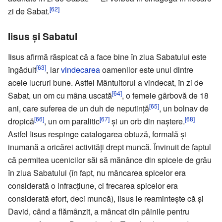
[62]
zi de Sabat.
Iisus și Sabatul
Iisus afirmă răspicat că a face bine în ziua Sabatului este
[63]
îngăduit
, iar
vindecarea
oamenilor este unul dintre
acele lucruri bune. Astfel Mântuitorul a vindecat, în zi de
[64]
Sabat, un om cu mâna uscată
, o femeie gârbovă de 18
[65]
ani, care suferea de un duh de neputință
, un bolnav de
[66]
[67]
[68]
dropică
, un om paralitic
și un orb din naștere.
Astfel Iisus respinge catalogarea obtuză, formală și
inumană a oricărei activități drept muncă. Învinuit de faptul
că permitea ucenicilor săi să mănânce din spicele de grâu
în ziua Sabatului (în fapt, nu mâncarea spicelor era
considerată o infracțiune, ci frecarea spicelor era
considerată efort, deci muncă), Iisus le reamintește că și
David, când a flămânzit, a mâncat din pâinile pentru