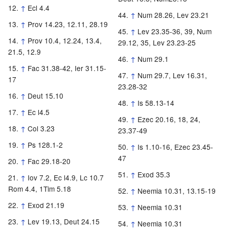
↑
Ecl 4.4
↑
Num 28.26, Lev 23.21
↑
Prov 14.23, 12.11, 28.19
↑
Lev 23.35-36, 39, Num
↑
Prov 10.4, 12.24, 13.4,
29.12, 35, Lev 23.23-25
21.5, 12.9
↑
Num 29.1
↑
Fac 31.38-42, Ier 31.15-
↑
Num 29.7, Lev 16.31,
17
23.28-32
↑
Deut 15.10
↑
Is 58.13-14
↑
Ec l4.5
↑
Ezec 20.16, 18, 24,
↑
Col 3.23
23.37-49
↑
Ps 128.1-2
↑
Is 1.10-16, Ezec 23.45-
47
↑
Fac 29.18-20
↑
Exod 35.3
↑
Iov 7.2, Ec l4.9, Lc 10.7
Rom 4.4, 1Tim 5.18
↑
Neemia 10.31, 13.15-19
↑
Exod 21.19
↑
Neemia 10.31
↑
Lev 19.13, Deut 24.15
↑
Neemia 10.31