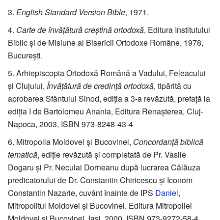
English Standard Version Bible
, 1971.
Carte de învățătură creștină ortodoxă
, Editura Institutului
Biblic și de Misiune al Bisericii Ortodoxe Române, 1978,
București.
Arhiepiscopia Ortodoxă Română a Vadului, Feleacului
și Clujului,
Învățătură de credință ortodoxă
, tipărită cu
aprobarea Sfântului Sinod, ediția a 3-a revăzută, prefață la
ediția I de Bartolomeu Anania, Editura Renașterea, Cluj-
Napoca, 2003, ISBN 973-8248-43-4
Mitropolia Moldovei și Bucovinei,
Concordanță biblică
tematică
, ediție revăzută și completată de Pr. Vasile
Dogaru și Pr. Neculai Dorneanu după lucrarea Călăuza
predicatorului de Dr. Constantin Chiricescu și Iconom
Constantin Nazarie, cuvânt înainte de IPS
Daniel
,
Mitropolitul Moldovei și Bucovinei, Editura Mitropoliei
Moldovei și Bucovinei, Iași, 2000, ISBN 973-9272-58-4.