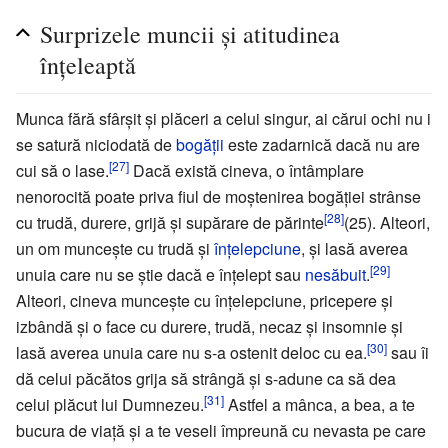
Surprizele muncii și atitudinea
înțeleaptă
Munca fără sfârșit și plăceri a celui singur, ai cărui ochi nu i
se satură niciodată de
bogății
este zadarnică dacă nu are
[27]
cui să o lase.
Dacă există cineva, o întâmplare
nenorocită poate priva fiul de moștenirea bogăției strânse
[28]
cu trudă, durere, grijă și supărare de părinte
(25). Alteori,
un om muncește cu trudă și
înțelepciune
, și lasă averea
[29]
unuia care nu se știe dacă e înțelept sau
nesăbuit
.
Alteori, cineva muncește cu înțelepciune, pricepere și
izbândă și o face cu durere, trudă, necaz și insomnie și
[30]
lasă averea unuia care nu s-a ostenit deloc cu ea.
sau îi
dă celui păcătos grija să strângă și s-adune ca să dea
[31]
celui plăcut lui Dumnezeu.
Astfel a mânca, a bea, a te
bucura de viață și a te veseli împreună cu nevasta pe care