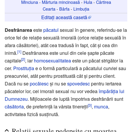
Minciuna
-
Mărturia mincinoasă
-
Hula
-
Cârtirea
Cearta
-
Bârfa
-
Limbuția
Editați această casetă
Desfrânarea
este
păcatul
sexual în genere, referindu-se la
orice fel de relaţie sexuală imorală (orice relaţie sexuală în
afara căsătoriei), atât cea tradusă în fapt, cât şi cea din
[1]
inimă.
Desfrânarea este unul din cele şapte păcate
[2]
capitale
, iar
homosexualitatea
este un păcat strigător la
cer.
Prostituţia
e o formă particulară a păcatului curviei sau
preacurviei, atât pentru prostituată cât şi pentru client.
Dacă nu se
pocăiesc
şi nu se
spovedesc
pentru iertarea
păcatelor lor, cei imorali sexual nu vor vedea
împărăţia lui
Dumnezeu
. Mijloacele de luptă împotriva desfrânării sunt
[3]
căsătoria
, de preferinţă la vârsta tinereţii
,
munca
,
activitatea fizică susţinută.
Relații sexuale pedepsite cu moartea