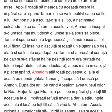
unde să se ducă cu rușinea ei iar el va trece drept un
mișel. Apoi îl roagă să meargă cu această cerere la
împărat care- spune Tamar- nu se va împotrivi ca ea să fie
a lui. Amnon nu a ascultat-o și a silit-o, a necinstit-o
culcându-se cu ea. În urma acestui viol, Amnon a început
s-o urască mai mult decât o iubise și i-a spus să plece.
Tamar îi spune să nu o izgonească și să mărească astfel
răul făcut. El însă nu o ascultă și roagă un slujitor să o dea
afară și să încuie ușa după ea. Tamar și-a presărat cenușă
pe cap și și-a sfâșiat haina pestriță (care era purtată de
fetele împăratului cât erau fecioare); a pus mâna în cap, și
a plecat țipând.
Absalom
află toată povestea, o ia la el
acasă pe nemângâiata Tamar și începe să-l urască pe
Amnon. După doi ani, pe când Absalom avea tunsul oilor
la Baal-Hațor, lângă Efraim, a poftit pe împărat și pe toți fiii
acestuia la el. Împăratul refuză invitația dar la stăruințele
acestuia îi lasă pe toți fiii săi să vină la Absalom. Acesta
ordonă slujitorilor săi să-l ucidă la semnul său și aceștia