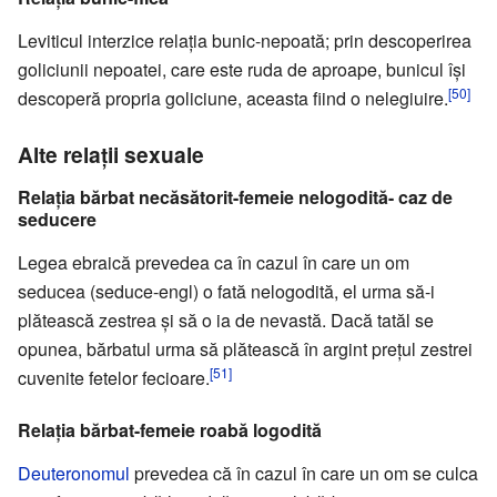
Leviticul interzice relația bunic-nepoată; prin descoperirea
goliciunii nepoatei, care este ruda de aproape, bunicul își
[50]
descoperă propria goliciune, aceasta fiind o nelegiuire.
Alte relaţii sexuale
Relația bărbat necăsătorit-femeie nelogodită- caz de
seducere
Legea ebraică prevedea ca în cazul în care un om
seducea (seduce-engl) o fată nelogodită, el urma să-i
plătească zestrea și să o ia de nevastă. Dacă tatăl se
opunea, bărbatul urma să plătească în argint prețul zestrei
[51]
cuvenite fetelor fecioare.
Relația bărbat-femeie roabă logodită
Deuteronomul
prevedea că în cazul în care un om se culca