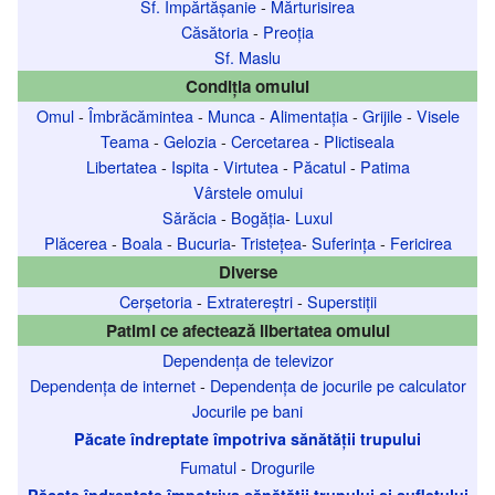
Sf. Împărtășanie
-
Mărturisirea
Căsătoria
-
Preoția
Sf. Maslu
Condiția omului
Omul
-
Îmbrăcămintea
-
Munca
-
Alimentația
-
Grijile
-
Visele
Teama
-
Gelozia
-
Cercetarea
-
Plictiseala
Libertatea
-
Ispita
-
Virtutea
-
Păcatul
-
Patima
Vârstele omului
Sărăcia
-
Bogăția
-
Luxul
Plăcerea
-
Boala
-
Bucuria
-
Tristețea
-
Suferința
-
Fericirea
Diverse
Cerșetoria
-
Extratereștri
-
Superstiții
Patimi ce afectează libertatea omului
Dependența de televizor
Dependența de internet
-
Dependența de jocurile pe calculator
Jocurile pe bani
Păcate îndreptate împotriva sănătății trupului
Fumatul
-
Drogurile
Păcate îndreptate împotriva sănătății trupului și sufletului