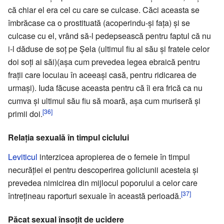
că chiar el era cel cu care se culcase. Căci aceasta se
îmbrăcase ca o prostituată (acoperindu-și fața) și se
culcase cu el, vrând să-l pedepsească pentru faptul că nu
i-l dăduse de soț pe Şela (ultimul fiu al său și fratele celor
doi soți ai săi)(așa cum prevedea legea ebraică pentru
frații care locuiau în aceeași casă, pentru ridicarea de
urmași). Iuda făcuse aceasta pentru că îi era frică ca nu
cumva și ultimul său fiu să moară, așa cum muriseră și
[36]
primii doi.
Relația sexuală în timpul ciclului
Leviticul
interzicea apropierea de o femeie în timpul
necurăției ei pentru descoperirea goliciunii acesteia și
prevedea nimicirea din mijlocul poporului a celor care
[37]
întrețineau raporturi sexuale în această perioadă.
Păcat sexual însoţit de ucidere