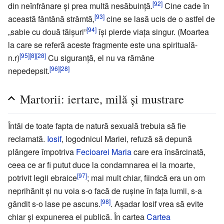
[92]
din neînfrânare și prea multă nesăbuință.
Cine cade în
[93]
această fântână strâmtă,
cine se lasă ucis de o astfel de
[94]
„sabie cu două tăișuri”
își pierde viața singur. (Moartea
la care se referă aceste fragmente este una spirituală-
[95]
[8]
[28]
n.r)
Cu siguranță, el nu va rămâne
[96]
[28]
nepedepsit.
Martorii: iertare, milă şi mustrare
Întâi de toate fapta de natură sexuală trebuia să fie
reclamată.
Iosif
, logodnicul Mariei, refuză să depună
plângere împotriva
Fecioarei Maria
care era însărcinată,
ceea ce ar fi putut duce la condamnarea ei la moarte,
[97]
potrivit legii ebraice
; mai mult chiar, fiindcă era un om
neprihănit şi nu voia s-o facă de ruşine în faţa lumii, s-a
[98]
gândit s-o lase pe ascuns.
. Aşadar Iosif vrea să evite
chiar şi expunerea ei publică. În cartea
Cartea