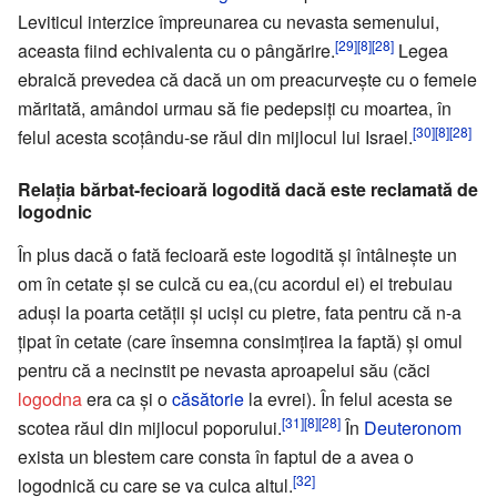
Leviticul interzice împreunarea cu nevasta semenului,
[29]
[8]
[28]
aceasta fiind echivalenta cu o pângărire.
Legea
ebraică prevedea că dacă un om preacurvește cu o femeie
măritată, amândoi urmau să fie pedepsiți cu moartea, în
[30]
[8]
[28]
felul acesta scoțându-se răul din mijlocul lui Israel.
Relația bărbat-fecioară logodită dacă este reclamată de
logodnic
În plus dacă o fată fecioară este logodită și întâlnește un
om în cetate și se culcă cu ea,(cu acordul ei) ei trebuiau
aduși la poarta cetății și uciși cu pietre, fata pentru că n-a
țipat în cetate (care însemna consimțirea la faptă) și omul
pentru că a necinstit pe nevasta aproapelui său (căci
logodna
era ca și o
căsătorie
la evrei). În felul acesta se
[31]
[8]
[28]
scotea răul din mijlocul poporului.
În
Deuteronom
exista un blestem care consta în faptul de a avea o
[32]
logodnică cu care se va culca altul.