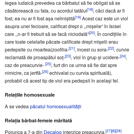
legea iudaică prevedea ca bărbatul să fie obligat să se
[18]
căsătorească cu fata, cu acordul tatălui
; căci dacă ar fi
[19]
fost, ea nu ar fi fost așa neliniștită
Acest caz este un viol
asupra unei fecioare, calificat drept o ,,mișelie” în Israel
[20]
care ,,n-ar fi trebuit să se facă niciodată”
. În condițiile în
care toate celelalte păcate calificate drept mișelii erau
[21]
[22]
pedepsite cu moartea(zoofilia-
, incest cu sora-
, curvie
[23]
[24]
reclamată de proaspătul soț-
, viol în grup și ucidere-
,
[25]
caz de preacurvie-
, furt din ce urma să fie dat spre
[26]
nimicire, ca jertfă-
echivalat cu curvia spirituală),
probabil că acest tip de viol era pedepsit în același fel.
Relaţiile homosexuale
A se vedea
păcatul homosexualităţii
Relația bărbat-femeie măritată
[27]
[8]
[28]
Porunca a 7-a din
Decalog
interzice preacurvia.