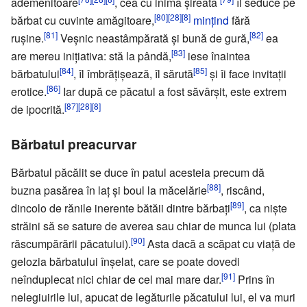
ademenitoare
, cea cu inima șireată
îl seduce pe
[80]
[28]
[8]
bărbat cu cuvinte amăgitoare,
mințind
fără
[81]
[82]
rușine.
Veșnic neastâmpărată și bună de gură,
ea
[83]
are mereu inițiativa: stă la pândă,
iese înaintea
[84]
[85]
bărbatului
, îl îmbrățișează, îl sărută
și îi face invitații
[86]
erotice.
Iar după ce păcatul a fost săvârșit, este extrem
[87]
[28]
[8]
de ipocrită.
Bărbatul preacurvar
Bărbatul păcălit se duce în patul acesteia precum dă
[88]
buzna pasărea în laț și boul la măcelărie
, riscând,
[89]
dincolo de rănile inerente bătăii dintre bărbați
, ca niște
străini să se sature de averea sau chiar de munca lui (plata
[90]
răscumpărării păcatului).
Asta dacă a scăpat cu viață de
gelozia bărbatului înșelat, care se poate dovedi
[91]
neînduplecat nici chiar de cel mai mare dar.
Prins în
nelegiuirile lui, apucat de legăturile păcatului lui, el va muri