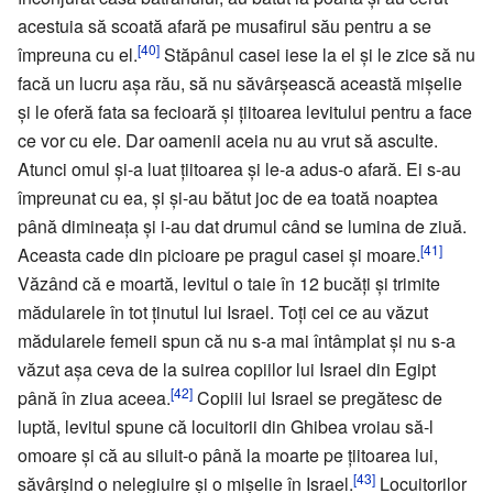
acestuia să scoată afară pe musafirul său pentru a se
[40]
împreuna cu el.
Stăpânul casei iese la el și le zice să nu
facă un lucru așa rău, să nu săvârșească această mișelie
și le oferă fata sa fecioară și țiitoarea levitului pentru a face
ce vor cu ele. Dar oamenii aceia nu au vrut să asculte.
Atunci omul și-a luat țiitoarea și le-a adus-o afară. Ei s-au
împreunat cu ea, și și-au bătut joc de ea toată noaptea
până dimineața și i-au dat drumul când se lumina de ziuă.
[41]
Aceasta cade din picioare pe pragul casei și moare.
Văzând că e moartă, levitul o taie în 12 bucăți și trimite
mădularele în tot ținutul lui Israel. Toți cei ce au văzut
mădularele femeii spun că nu s-a mai întâmplat și nu s-a
văzut așa ceva de la suirea copiilor lui Israel din Egipt
[42]
până în ziua aceea.
Copiii lui Israel se pregătesc de
luptă, levitul spune că locuitorii din Ghibea vroiau să-l
omoare și că au siluit-o până la moarte pe țiitoarea lui,
[43]
săvârșind o nelegiuire și o mișelie în Israel.
Locuitorilor