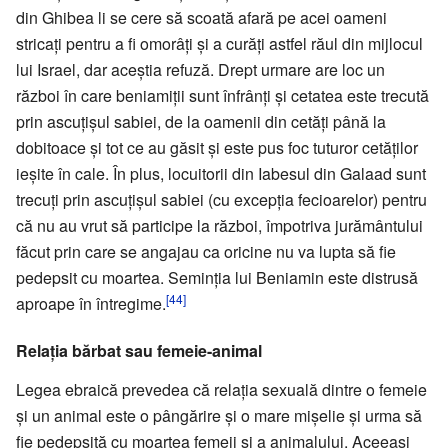
din Ghibea li se cere să scoată afară pe acei oameni
stricați pentru a fi omorâți și a curăți astfel răul din mijlocul
lui Israel, dar aceștia refuză. Drept urmare are loc un
război în care beniamiții sunt înfrânți și cetatea este trecută
prin ascuțișul sabiei, de la oamenii din cetăți până la
dobitoace și tot ce au găsit și este pus foc tuturor cetăților
ieșite în cale. În plus, locuitorii din Iabesul din Galaad sunt
trecuți prin ascuțișul sabiei (cu excepția fecioarelor) pentru
că nu au vrut să participe la război, împotriva jurământului
făcut prin care se angajau ca oricine nu va lupta să fie
pedepsit cu moartea. Seminția lui Beniamin este distrusă
[44]
aproape în întregime.
Relația bărbat sau femeie-animal
Legea ebraică prevedea că relația sexuală dintre o femeie
și un animal este o pângărire și o mare mișelie și urma să
fie pedepsită cu moartea femeii și a animalului. Aceeași