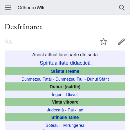
OrthodoxWiki
Desfrânarea
Acest articol face parte din seria
Spiritualitate didactică
Sfânta Treime
Dumnezeu Tatăl
-
Dumnezeu Fiul
-
Duhul Sfânt
Duhuri (spirite)
Îngeri
-
Diavoli
Viața viitoare
Judecată
-
Rai
-
Iad
Sfintele Taine
Botezul
-
Mirungerea