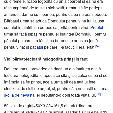
cu o femeie, roabă logodită cu un alt bărbat și ea nu era
răscumpărată de tot sau slobozită, urmau să fie pedepsiți
amândoi, dar nu cu moartea, pentru că ea nu era slobodă.
Bărbatul urma să aducă Domnului pentru vina lui, la ușa
cortului întâlnirii, un berbec ca jertfă pentru vină.
Preotul
urma să facă ispășire pentru el înaintea Domnului, pentru
păcatul pe care l -a făcut, cu berbecele adus ca jertfă
[52]
pentru vină; și
păcatul
pe care l -a făcut, îi era iertat.
Viol bărbat-fecioară nelogodită prinși în fapt
Deuteronomul prevedea că dacă un om întâlnea o fată
fecioară nelogodită, o apuca cu sila și se culca cu ea și se
întâmpla să fie prinși, acela urma să dea tatălui fetei
cincizeci de sicli de argint; și, pentru că a necinstit-o, urma
[53]
s-o ia de nevastă
, el neputând-o goni toată viața lui.
50 sicli de argint=50X3,23=161,5 dinari(1dinar are
4,5gr.argint, siclul=14,54 gr.argint, așadar 1 siclu este 3,23