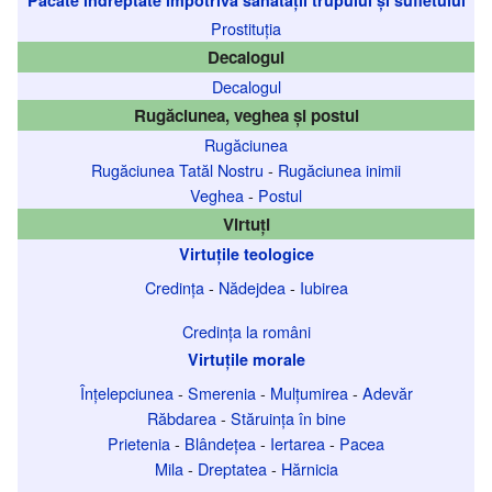
Prostituția
Decalogul
Decalogul
Rugăciunea, veghea și postul
Rugăciunea
Rugăciunea Tatăl Nostru
-
Rugăciunea inimii
Veghea
-
Postul
Virtuți
Virtuțile teologice
Credința
-
Nădejdea
-
Iubirea
Credința la români
Virtuțile morale
Înțelepciunea
-
Smerenia
-
Mulțumirea
-
Adevăr
Răbdarea
-
Stăruința în bine
Prietenia
-
Blândețea
-
Iertarea
-
Pacea
Mila
-
Dreptatea
-
Hărnicia