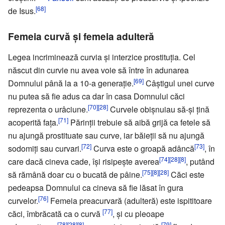
[68]
de Isus.
Femeia curvă și femeia adulteră
Legea incriminează curvia și interzice prostituția. Cel
născut din curvie nu avea voie să între în adunarea
[69]
Domnului până la a 10-a generație.
Câștigul unei curve
nu putea să fie adus ca dar în casa Domnului căci
[70]
[28]
reprezenta o urâciune.
Curvele obișnuiau să-și țină
[71]
acoperită fața.
Părinții trebuie să aibă grijă ca fetele să
nu ajungă prostituate sau curve, iar băieții să nu ajungă
[72]
[73]
sodomiți sau curvari.
Curva este o groapă adâncă
, în
[74]
[28]
[8]
care dacă cineva cade, își risipește averea
, putând
[75]
[8]
[28]
să rămână doar cu o bucată de pâine.
Căci este
pedeapsa Domnului ca cineva să fie lăsat în gura
[76]
curvelor.
Femeia preacurvară (adulteră) este ispititoare
[77]
căci, îmbrăcată ca o curvă
, și cu pleoape
[78]
[28]
[8]
[79]