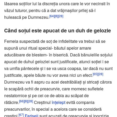
lăsarea soțiilor lui la discreția unora care le vor necinsti în
văzul tuturor, pentru că a dat vrăjmașilor prilej să-l
[64]
[8]
[28]
hulească pe Dumnezeu.
Când soțul este apucat de un duh de gelozie
Femeia suspectată de soț de infidelitate va trebui să se
supună unui ritual special- băutul apelor amare
aducătoare de blestem- în biserică. Dacă bănuielile soțului
apucat de duhul geloziei sunt justificate, atunci soției i se
va umfla pântecele și i se va usca coapsa, iar dacă nu sunt
[65]
[28]
justificate, apele băute nu vor avea nici un efect.
Dumnezeu va fi aspru cu acei destrăbălați și stricați cărora
le scapără ochii de preacurvie, care momesc sufletele
nestatornice și pe cei ce de-abia au scăpat de
[66]
[8]
[28]
rătăcire.
Creștinul
înțelept
evită compania
preacurvarilor, în special a acelora care se consideră
[67]
creștini.
Fariseii
sunt acuzați de preacurvie și ipocrizie