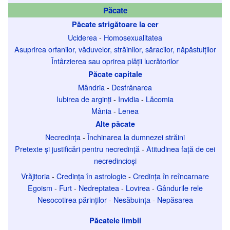
Păcate
Păcate strigătoare la cer
Uciderea
-
Homosexualitatea
Asuprirea orfanilor, văduvelor, străinilor, săracilor, năpăstuiților
Întârzierea sau oprirea plății lucrătorilor
Păcate capitale
Mândria
-
Desfrânarea
Iubirea de arginți
-
Invidia
-
Lăcomia
Mânia
-
Lenea
Alte păcate
Necredința
-
Închinarea la dumnezei străini
Pretexte și justificări pentru necredință
-
Atitudinea față de cei
necredincioși
Vrăjitoria
-
Credința în astrologie
-
Credința în reîncarnare
Egoism
-
Furt
-
Nedreptatea
-
Lovirea
-
Gândurile rele
Nesocotirea părinților
-
Nesăbuința
-
Nepăsarea
Păcatele limbii