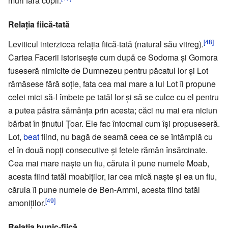
muri fără copii.
Relația fiică-tată
[48]
Leviticul interzicea relația fiică-tată (natural său vitreg).
Cartea Facerii istorisește cum după ce Sodoma și Gomora
fuseseră nimicite de Dumnezeu pentru păcatul lor și Lot
rămăsese fără soție, fata cea mai mare a lui Lot îi propune
celei mici să-l îmbete pe tatăl lor și să se culce cu el pentru
a putea păstra sămânța prin acesta; căci nu mai era niciun
bărbat în ținutul Țoar. Ele fac întocmai cum își propuseseră.
Lot,
beat
fiind, nu bagă de seamă ceea ce se întâmplă cu
el în două nopți consecutive și fetele rămân însărcinate.
Cea mai mare naște un fiu, căruia îi pune numele Moab,
acesta fiind tatăl moabiților, iar cea mică naște și ea un fiu,
căruia îi pune numele de Ben-Ammi, acesta fiind tatăl
[49]
amoniților.
Relația bunic-fiică