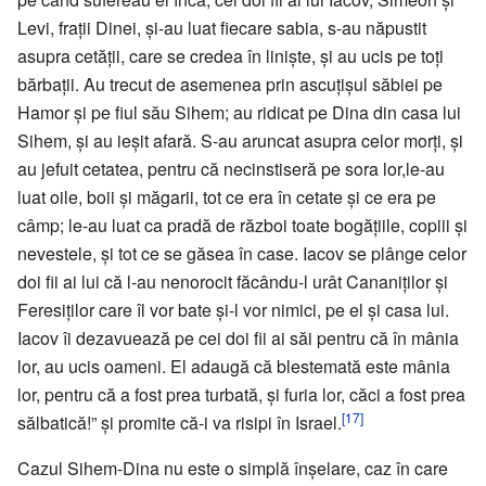
Levi, frații Dinei, și-au luat fiecare sabia, s-au năpustit
asupra cetății, care se credea în liniște, și au ucis pe toți
bărbații. Au trecut de asemenea prin ascuțișul săbiei pe
Hamor și pe fiul său Sihem; au ridicat pe Dina din casa lui
Sihem, și au ieșit afară. S-au aruncat asupra celor morți, și
au jefuit cetatea, pentru că necinstiseră pe sora lor,le-au
luat oile, boii și măgarii, tot ce era în cetate și ce era pe
câmp; le-au luat ca pradă de război toate bogățiile, copiii și
nevestele, și tot ce se găsea în case. Iacov se plânge celor
doi fii ai lui că l-au nenorocit făcându-l urât Cananiților și
Feresiților care îl vor bate și-l vor nimici, pe el și casa lui.
Iacov îi dezavuează pe cei doi fii ai săi pentru că în mânia
lor, au ucis oameni. El adaugă că blestemată este mânia
lor, pentru că a fost prea turbată, și furia lor, căci a fost prea
[17]
sălbatică!” și promite că-i va risipi în Israel.
Cazul Sihem-Dina nu este o simplă înșelare, caz în care