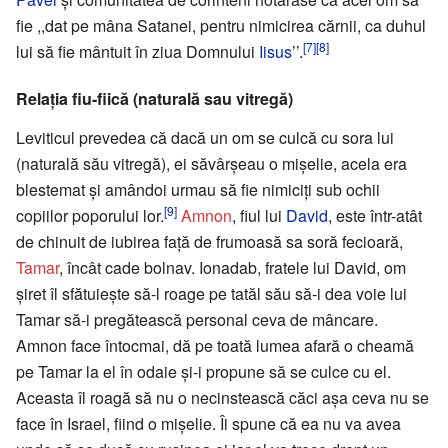
fie ,,dat pe mâna Satanei, pentru nimicirea cărnii, ca duhul
[7]
[8]
lui să fie mântuit în ziua Domnului
Iisus
’’.
Relația fiu-fiică (naturală sau vitregă)
Leviticul prevedea că dacă un om se culcă cu sora lui
(naturală său vitregă), ei săvârșeau o mișelie, acela era
blestemat și amândoi urmau să fie nimiciți sub ochii
[9]
copiilor poporului lor.
Amnon
, fiul lui
David
, este într-atât
de chinuit de iubirea față de frumoasă sa soră fecioară,
Tamar
, încât cade bolnav. Ionadab, fratele lui David, om
șiret îl sfătuiește să-l roage pe tatăl său să-i dea voie lui
Tamar să-i pregătească personal ceva de mâncare.
Amnon face întocmai, dă pe toată lumea afară o cheamă
pe Tamar la el în odaie și-i propune să se culce cu el.
Aceasta îl roagă să nu o necinstească căci așa ceva nu se
face în Israel, fiind o mișelie. Îi spune că ea nu va avea