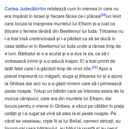
Cartea Judecătorilor
relatează cum în vremea în care nu
[38]
era împărat în Israel și fiecare făcea ce-i plăcea
un levit
care locuia la marginea muntelui lui Efraim și-a luat ca
țiitoare o femeie tânără din Beetlemul lui Iuda. Țiitoarea nu
i-a fost însă credincioasă și l-a părăsit ca să se ducă în
casa tatălui ei în Beetlemul lui Iuda unde a rămas timp de
4 luni. Bărbatul ei s-a sculat și s-a dus la ea, ca să-i
vorbească inimii și s-o aducă înapoi. El a fost primit de
[39]
tatăl fetei care l-a găzduit timp de cinci zile.
Apoi a
plecat împreună cu măgarii, sluga și țiitoarea lui și a ajuns
la Ghibea dar aici nu s-a găsit nimeni care să-l primească
peste noapte. Totuși un bătrân care se întorcea seara de la
munca câmpului, care era din muntele lui Efraim, dar
locuia pentru o vreme în Ghibea, a văzut pe călător în piața
cetății și l-a rugat să vină să stea la el peste noapte. Pe
când se veseleau, niște fii ai lui Belial, oameni stricați, au
înconjurat casa bătrânului, au bătut la poartă și au cerut