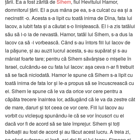
țării. Ea a fost zărită de
Sihem
, fiul Hevitului Hamor,
domnitorul țării. El a pus mâna pe ea, s-a culcat cu ea și a
necinstit -o. Acesta s-a lipit cu toată inima de Dina, fata lui
Iacov, a iubit fata și a căutat s-o liniștească. El i-a zis tatălui
său să i-o ia de nevastă. Hamor, tatăl lui Sihem, s-a dus la
Iacov ca să -i vorbească. Când s-au întors fiii lui Iacov de
la pășune, și au auzit lucrul acesta, s-au supărat și s-au
mâniat foarte tare; pentru că Sihem săvârșise o mișelie în
Israel, culcându-se cu fata lui Iacov: așa ceva n-ar fi trebuit
să se facă niciodată. Hamor le spune că Sihem s-a lipit cu
toată inima de fata lor și le-a propus să se încuscrească cu
ei. Sihem le spune că le va da orice vor cere pentru a
căpăta trecere înaintea lor, adăugând că le va da zestre cât
de mare, daruri și tot ceea ce vor cere. Fiii lui Iacov au
vorbit cu vicleșug spunându-le că se vor încuscri cu ei
dacă vor fi de acord să se taie împrejur. Sihem și toți
bărbații au fost de acord și au făcut acest lucru. A treia zi,
pe când sufereau ei încă, cei doi fii ai lui Iacov, Simeon și