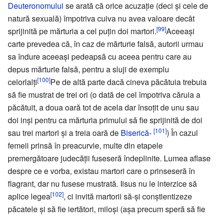
Deuteronomului
se arată că orice acuzaţie (deci şi cele de
natură sexuală) împotriva cuiva nu avea valoare decât
[99]
sprijinită pe mărturia a cel puţin doi martori.
Aceeaşi
carte prevedea că, în caz de mărturie falsă, autorii urmau
sa îndure aceeaşi pedeapsă cu aceea pentru care au
depus mărturie falsă, pentru a sluji de exemplu
[100]
celorlalţi
Pe de altă parte dacă cineva păcătuia trebuia
să fie mustrat de trei ori (o dată de cel împotriva căruia a
păcătuit, a doua oară tot de acela dar însoţit de unu sau
doi inşi pentru ca mărturia primului să fie sprijinită de doi
[101]
sau trei martori şi a treia oară de
Biserică
-
) În cazul
femeii prinsă în preacurvie, multe din etapele
premergătoare judecăţii fuseseră îndeplinite. Lumea aflase
despre ce e vorba, existau martori care o prinseseră în
flagrant, dar nu fusese mustrată. Iisus nu le interzice să
[102]
aplice legea
, ci invită martorii să-şi conştientizeze
păcatele şi să fie iertători, miloşi (aşa precum speră să fie