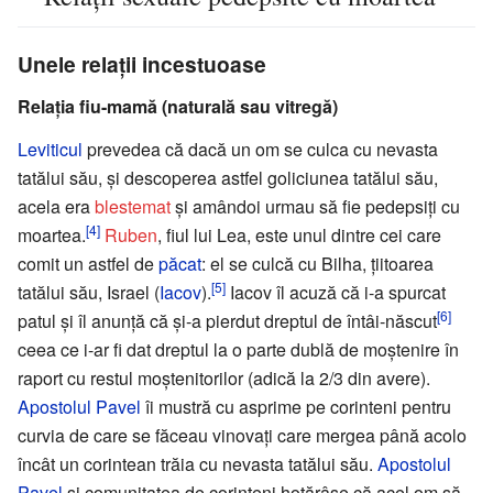
Unele relații incestuoase
Relația fiu-mamă (naturală sau vitregă)
Leviticul
prevedea că dacă un om se culca cu nevasta
tatălui său, și descoperea astfel goliciunea tatălui său,
acela era
blestemat
și amândoi urmau să fie pedepsiți cu
[4]
moartea.
Ruben
, fiul lui Lea, este unul dintre cei care
comit un astfel de
păcat
: el se culcă cu Bilha, țiitoarea
[5]
tatălui său, Israel (
Iacov
).
Iacov îl acuză că i-a spurcat
[6]
patul și îl anunță că și-a pierdut dreptul de întâi-născut
ceea ce i-ar fi dat dreptul la o parte dublă de moștenire în
raport cu restul moștenitorilor (adică la 2/3 din avere).
Apostolul Pavel
îi mustră cu asprime pe corinteni pentru
curvia de care se făceau vinovați care mergea până acolo
încât un corintean trăia cu nevasta tatălui său.
Apostolul
Pavel
și comunitatea de corinteni hotărâse că acel om să