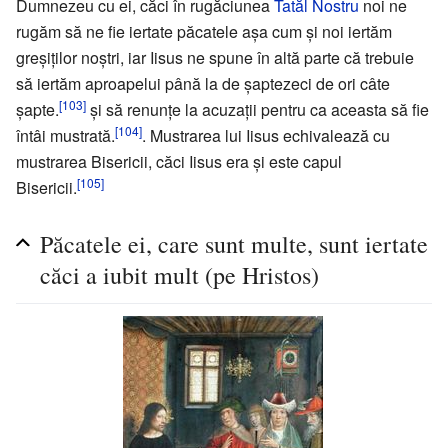
Dumnezeu cu ei, căci în rugăciunea
Tatăl Nostru
noi ne
rugăm să ne fie iertate păcatele aşa cum şi noi iertăm
greşiţilor noştri, iar Iisus ne spune în altă parte că trebuie
să iertăm aproapelui până la de şaptezeci de ori câte
[103]
şapte.
şi să renunţe la acuzaţii pentru ca aceasta să fie
[104]
întâi mustrată.
. Mustrarea lui Iisus echivalează cu
mustrarea Bisericii, căci Iisus era şi este capul
[105]
Bisericii.
Păcatele ei, care sunt multe, sunt iertate
căci a iubit mult (pe Hristos)