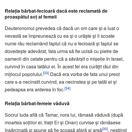
Relația bărbat-fecioară dacă este reclamată de
proaspătul soț al femeii
Deuteronomul prevedea că dacă un om care și-a luat o
nevastă se împreunează cu ea și o urăște și îi scoate
nume rău reclamând faptul că nu e fecioară și faptul se
dovedește adevărat, fata urma să fie ucisă cu pietre de
oamenii din cetate pentru că a săvârșit o mișelie în Israel,
curvind în casa tatălui ei. În acest fel era curățit răul din
[33]
mijlocul poporului.
Dacă era vorba de fata unui preot
care s-a necinstit curvind, ea necinstea și pe tatăl ei și
[34]
pedeapsa era arderea în foc.
Relația bărbat-femeie văduvă
Socrul Iuda află că Tamar, nora lui, rămasă văduvă (după
moartea soțiilor ei, frații Er și Onan) curvise și rămăsese
[35]
însărcinată și spune să fie scoasă afară și arsă
, neștiind