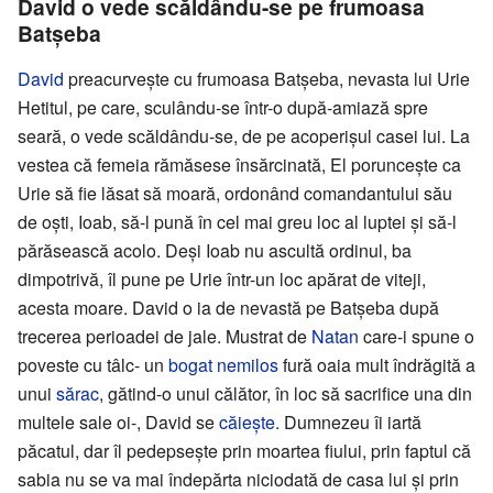
David o vede scăldându-se pe frumoasa
Batșeba
David
preacurvește cu frumoasa Batșeba, nevasta lui Urie
Hetitul, pe care, sculându-se într-o după-amiază spre
seară, o vede scăldându-se, de pe acoperișul casei lui. La
vestea că femeia rămăsese însărcinată, El poruncește ca
Urie să fie lăsat să moară, ordonând comandantului său
de oști, Ioab, să-l pună în cel mai greu loc al luptei și să-l
părăsească acolo. Deși Ioab nu ascultă ordinul, ba
dimpotrivă, îl pune pe Urie într-un loc apărat de viteji,
acesta moare. David o ia de nevastă pe Batșeba după
trecerea perioadei de jale. Mustrat de
Natan
care-i spune o
poveste cu tâlc- un
bogat
nemilos
fură oaia mult îndrăgită a
unui
sărac
, gătind-o unui călător, în loc să sacrifice una din
multele sale oi-, David se
căiește
. Dumnezeu îi iartă
păcatul, dar îl pedepsește prin moartea fiului, prin faptul că
sabia nu se va mai îndepărta niciodată de casa lui și prin