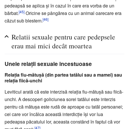
pedeapsă se aplica și în cazul în care era vorba de un
[45]
bărbat.
Oricine se pângărea cu un animal oarecare era
[46]
căzut sub blestem.
Relatii sexuale pentru care pedepsele
erau mai mici decât moartea
Unele relații sexuale incestuoase
Relația fiu-mătușă (din partea tatălui sau a mamei) sau
relația fiică-unchi
Leviticul arată că este interzisă relația fiu-mătușă sau fiică-
unchi. A descoperi goliciunea sorei tatălui este interzis
pentru că mătușa este rudă de aproape cu tatăl persoanei;
cei care vor încălca această interdicție își vor lua
pedeapsa păcatului lor, aceasta constând în faptul că vor
[47]