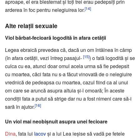
aproape, el era blestemat și toți trei erau pedepsiți prin
[14]
arderea în foc pentru nelegiuirea lor.
Alte relații sexuale
Viol bărbat-fecioară logodită în afara cetății
Legea ebraică prevedea că, dacă un om întâlnea în câmp
[15]
(în afara cetății, vezi întreg pasajul-
) o fată logodită și se
culca cu ea, atunci doar omul acela urma să fie pedepsit
cu moartea, căci fata nu s-a făcut vinovată de o nelegiuire
vrednică de pedeapsa cu moartea, cazul fiind ca al unui
om care se aruncă asupra altuia și-l omoară; În aceste
condiții fata a putut să strige dar nu a fost nimeni care să-i
[16]
sară în ajutor.
Un viol mai neobişnuit asupra unei fecioare
Dina
, fata lui
Iacov
și a lui Lea ieșise să vadă pe fetele