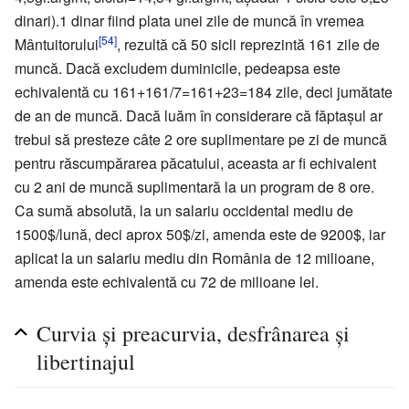
dinari).1 dinar fiind plata unei zile de muncă în vremea
[54]
Mântuitorului
, rezultă că 50 sicli reprezintă 161 zile de
muncă. Dacă excludem duminicile, pedeapsa este
echivalentă cu 161+161/7=161+23=184 zile, deci jumătate
de an de muncă. Dacă luăm în considerare că făptașul ar
trebui să presteze câte 2 ore suplimentare pe zi de muncă
pentru răscumpărarea păcatului, aceasta ar fi echivalent
cu 2 ani de muncă suplimentară la un program de 8 ore.
Ca sumă absolută, la un salariu occidental mediu de
1500$/lună, deci aprox 50$/zi, amenda este de 9200$, iar
aplicat la un salariu mediu din România de 12 milioane,
amenda este echivalentă cu 72 de milioane lei.
Curvia și preacurvia, desfrânarea și
libertinajul