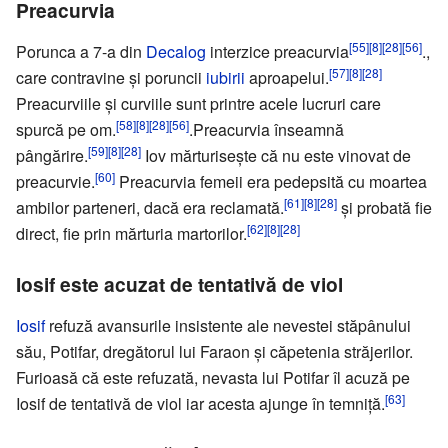
Preacurvia
[55]
[8]
[28]
[56]
Porunca a 7-a din
Decalog
interzice preacurvia
.,
[57]
[8]
[28]
care contravine și poruncii
iubirii
aproapelui.
Preacurviile și curviile sunt printre acele lucruri care
[58]
[8]
[28]
[56]
spurcă pe om.
.Preacurvia înseamnă
[59]
[8]
[28]
pângărire.
Iov mărturisește că nu este vinovat de
[60]
preacurvie.
Preacurvia femeii era pedepsită cu moartea
[61]
[8]
[28]
ambilor parteneri, dacă era reclamată.
și probată fie
[62]
[8]
[28]
direct, fie prin mărturia martorilor.
Iosif este acuzat de tentativă de viol
Iosif
refuză avansurile insistente ale nevestei stăpânului
său, Potifar, dregătorul lui Faraon și căpetenia străjerilor.
Furioasă că este refuzată, nevasta lui Potifar îl acuză pe
[63]
Iosif de tentativă de viol iar acesta ajunge în temniță.