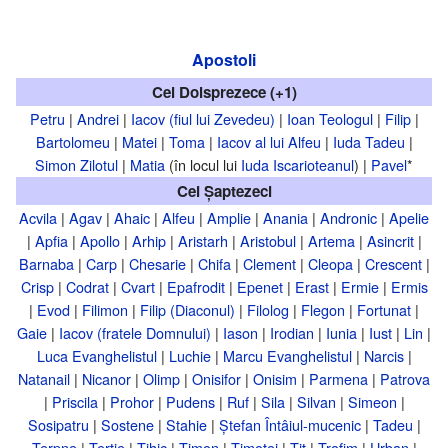
Apostoli
Cei Doisprezece (+1)
Petru
|
Andrei
|
Iacov (fiul lui Zevedeu)
|
Ioan Teologul
|
Filip
|
Bartolomeu
|
Matei
|
Toma
|
Iacov al lui Alfeu
|
Iuda Tadeu
|
Simon Zilotul
|
Matia
(în locul lui
Iuda Iscarioteanul
) |
Pavel
*
Cei Șaptezeci
Acvila
|
Agav
|
Ahaic
|
Alfeu
|
Amplie
|
Anania
|
Andronic
|
Apelie
|
Apfia
|
Apollo
|
Arhip
|
Aristarh
|
Aristobul
|
Artema
|
Asincrit
|
Barnaba
|
Carp
|
Chesarie
|
Chifa
|
Clement
|
Cleopa
|
Crescent
|
Crisp
|
Codrat
|
Cvart
|
Epafrodit
|
Epenet
|
Erast
|
Ermie
|
Ermis
|
Evod
|
Filimon
|
Filip (Diaconul)
|
Filolog
|
Flegon
|
Fortunat
|
Gaie
|
Iacov (fratele Domnului)
|
Iason
|
Irodian
|
Iunia
|
Iust
|
Lin
|
Luca Evanghelistul
|
Luchie
|
Marcu Evanghelistul
|
Narcis
|
Natanail
|
Nicanor
|
Olimp
|
Onisifor
|
Onisim
|
Parmena
|
Patrova
|
Priscila
|
Prohor
|
Pudens
|
Ruf
|
Sila
|
Silvan
|
Simeon
|
Sosipatru
|
Sostene
|
Stahie
|
Ștefan Întâiul-mucenic
|
Tadeu
|
Terpne
|
Tertie
|
Tihic
|
Timon
|
Timotei
|
Tit
|
Trofim
|
Urban
|