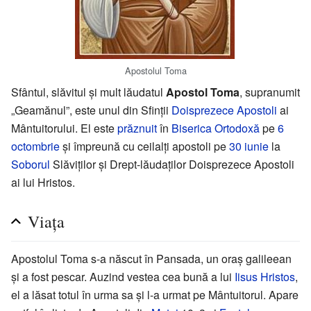
Apostolul Toma
Sfântul, slăvitul și mult lăudatul
Apostol Toma
, supranumit
„Geamănul”, este unul din Sfinții
Doisprezece Apostoli
ai
Mântuitorului. El este
prăznuit
în
Biserica Ortodoxă
pe
6
octombrie
și împreună cu ceilalți apostoli pe
30 iunie
la
Soborul
Slăviților și Drept-lăudaților Doisprezece Apostoli
ai lui Hristos.
Viața
Apostolul Toma s-a născut în Pansada, un oraș galileean
și a fost pescar. Auzind vestea cea bună a lui
Iisus Hristos
,
el a lăsat totul în urma sa și l-a urmat pe Mântuitorul. Apare