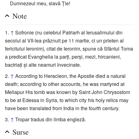
Dumnezeul meu, slavă Ție!
Note
↑
Sofronie (nu celebrul Patriarh al Ierusalimului din
secolul al VII-lea prăznuit pe 11 martie, ci un prieten al
fericitului Ieronim), citat de Ieronim, spune că Sfântul Toma
a predicat Evanghelia la parți, perși, mezi, hircanieni,
bactriați și alte neamuri învecinate.
↑
According to Heracleon, the Apostle died a natural
death; according to other accounts, he was martyred at
Meliapur His tomb was known by Saint John Chrysostom
to be at Edessa in Syria, to which city his holy relics may
have been translated from India in the fourth century.
↑
Tropar tradus din limba engleză.
Surse