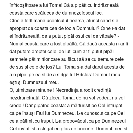
înfricoșătoare a lui Toma! Că a pipăit cu îndrăzneală
coasta care strălucea de dumnezeiescul foc.
Cine a ferit mâna ucenicului nearsă, atunci când s-a
apropiat de coasta cea de foc a Domnului? Cine i-a dat
ei îndrăzneală, de a putut pipăi osul cel de văpaie? -
Numai coasta care a fost pipăită. Că dacă aceasta n-ar fi
dat putere dreptei celei de lut, cum ar fi putut pipăi
semnele pătimirilor care au făcut să se cu tremure cele
de sus și cele de jos? Lui Toma s-a dat darul acesta de
a o pipăi pe ea și de a striga lui Hristos: Domnul meu
ești și Dumnezeul meu.
O, uimitoare minune ! Necredința a rodit credință
nezdruncinată. Că zicea Toma: de nu voi vedea, nu voi
crede ! Dar pipăind coasta: a mărturisit pe Cel întrupat,
ca pe însuși Fiul lui Dumnezeu. L-a cunoscut ca pe Cel
ce a pătimit cu trupul, L-a propovăduit ca pe Dumnezeul
Cel înviat; și a strigat eu glas de bucurie: Domnul meu și