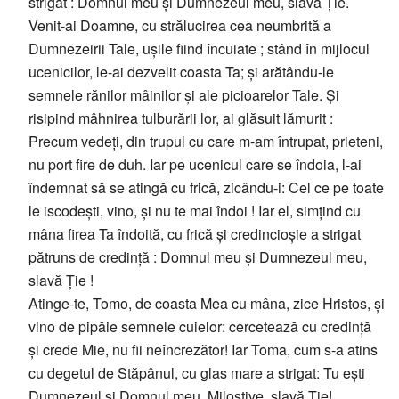
strigat : Domnul meu și Dumnezeul meu, slavă Ție.
Venit-ai Doamne, cu strălucirea cea neumbrită a
Dumnezeirii Tale, ușile fiind încuiate ; stând în mijlocul
ucenicilor, le-ai dezvelit coasta Ta; și arătându-le
semnele rănilor mâinilor și ale picioarelor Tale. Și
risipind mâhnirea tulburării lor, ai glăsuit lămurit :
Precum vedeți, din trupul cu care m-am întrupat, prieteni,
nu port fire de duh. Iar pe ucenicul care se îndoia, l-ai
îndemnat să se atingă cu frică, zicându-i: Cel ce pe toate
le iscodești, vino, și nu te mai îndoi ! Iar el, simțind cu
mâna firea Ta îndoită, cu frică și credincioșie a strigat
pătruns de credință : Domnul meu și Dumnezeul meu,
slavă Ție !
Atinge-te, Tomo, de coasta Mea cu mâna, zice Hristos, și
vino de pipăie semnele cuielor: cercetează cu credință
și crede Mie, nu fii neîncrezător! Iar Toma, cum s-a atins
cu degetul de Stăpânul, cu glas mare a strigat: Tu ești
Dumnezeul și Domnul meu, Milostive, slavă Ție!