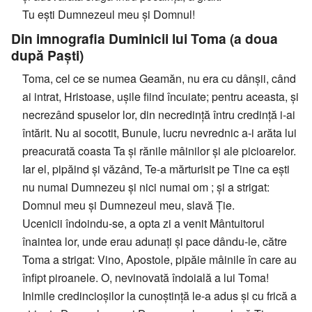
Tu ești Dumnezeul meu și Domnul!
Din imnografia Duminicii lui Toma (a doua
după Paști)
Toma, cel ce se numea Geamăn, nu era cu dânșii, când
ai intrat, Hristoase, ușile fiind încuiate; pentru aceasta, și
necrezând spuselor lor, din necredință întru credință i-ai
întărit. Nu ai socotit, Bunule, lucru nevrednic a-i arăta lui
preacurată coasta Ta și rănile mâinilor și ale picioarelor.
Iar el, pipăind și văzând, Te-a mărturisit pe Tine ca ești
nu numai Dumnezeu și nici numai om ; și a strigat:
Domnul meu și Dumnezeul meu, slavă Ție.
Ucenicii îndoindu-se, a opta zi a venit Mântuitorul
înaintea lor, unde erau adunați și pace dându-le, către
Toma a strigat: Vino, Apostole, pipăie mâinile în care au
înfipt piroanele. O, nevinovată îndoială a lui Toma!
Inimile credincioșilor la cunoștință le-a adus și cu frică a