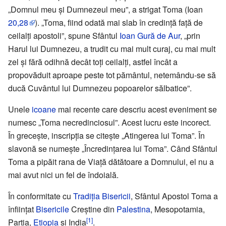
„Domnul meu și Dumnezeul meu”, a strigat Toma (Ioan
20,28
). „Toma, fiind odată mai slab în credință față de
ceilalți apostoli”, spune Sfântul
Ioan Gură de Aur
, „prin
Harul lui Dumnezeu, a trudit cu mai mult curaj, cu mai mult
zel și fără odihnă decât toți ceilalți, astfel încât a
propovăduit aproape peste tot pământul, netemându-se să
ducă Cuvântul lui Dumnezeu popoarelor sălbatice”.
Unele
icoane
mai recente care descriu acest eveniment se
numesc „Toma necredinciosul”. Acest lucru este incorect.
În grecește, inscripția se citește „Atingerea lui Toma”. În
slavonă se numește „Încredințarea lui Toma”. Când Sfântul
Toma a pipăit rana de Viață dătătoare a Domnului, el nu a
mai avut nici un fel de îndoială.
În conformitate cu
Tradiția Bisericii
, Sfântul Apostol Toma a
înființat
Bisericile
Creștine din
Palestina
, Mesopotamia,
[1]
Parția,
Etiopia
și India
.