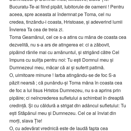
Bucuratu-Te-ai fiind pipăit, Iubitorule de oameni ! Pentru
aceea, spre aceasta ai îndemnat pe Toma, cel nu
credea, tinzându-i coasta, Hristoase, și adeverind lumii
Învierea Ta cea de treia zi.
Toma Geamănul, cel ce s-a atins cu mâna de coasta cea
dezvelită, nu s-a ars de atingerea ei: ci a zăbovit,
pipăind rănile mai cu amănuntul, și strigând către Cel
împuns cu sulița pentru noi: Tu ești Domnul meu și
Dumnezeul meu, măcar că ai și suferit patimă.
O, uimitoare minune ! Iarba atingându-se de foc S-a
păzit nearsă ; că punându-și Toma mâna în coasta cea
de foc a lui Iisus Hristos Dumnezeu, nu s-a aprins prin
pipăire; ci neîncrederea sufletului a schimbat în dreaptă
credință. Și cu căldură a strigat din adâncul sufletului: Tu
ești Stăpânul meu și Dumnezeu. Cel ce al înviat din
morți, slava Ție!
O, cu adevărat vrednică este de laudă fapta cea