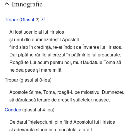
Imnografie
[3]
Tropar
(
Glasul
2)
Ai fost ucenic al lui Hristos
și unul din dumnezeieștii Apostoli.
fiind slab în credință, te-ai îndoit de Învierea lui Hristos.
Dar pipăind rănile ai crezut în pătimirile lui preacurate:
Roagă-te Lui acum pentru noi, mult lăudatule Toma să
ne dea pace și mare milă.
Tropar (glasul al 3-lea)
Apostole Sfinte, Toma, roagă-L pe milostivul Dumnezeu
să dăruiască iertare de greșeli sufletelor noastre.
Condac
(glasul al 4-lea)
De darul înțelepciunii plin fiind Apostolul lui Hristos
și adevărată slugă întru pocăință, a grăit: