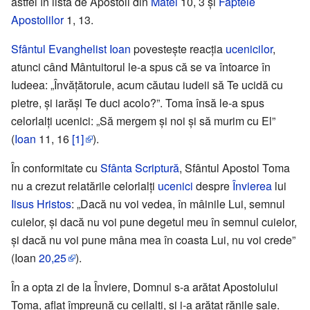
astfel în lista de Apostoli din
Matei
10, 3 și
Faptele
Apostolilor
1, 13.
Sfântul Evanghelist Ioan
povestește reacția
ucenicilor
,
atunci când Mântuitorul le-a spus că se va întoarce în
Iudeea: „Învățătorule, acum căutau iudeii să Te ucidă cu
pietre, și iarăși Te duci acolo?”. Toma însă le-a spus
celorlalți ucenici: „Să mergem și noi și să murim cu El”
(
Ioan
11, 16
[1]
).
În conformitate cu
Sfânta Scriptură
, Sfântul Apostol Toma
nu a crezut relatările celorlalți
ucenici
despre
Învierea
lui
Iisus Hristos
: „Dacă nu voi vedea, în mâinile Lui, semnul
cuielor, și dacă nu voi pune degetul meu în semnul cuielor,
și dacă nu voi pune mâna mea în coasta Lui, nu voi crede”
(Ioan
20,25
).
În a opta zi de la Înviere, Domnul s-a arătat Apostolului
Toma, aflat împreună cu ceilalți, și i-a arătat rănile sale.