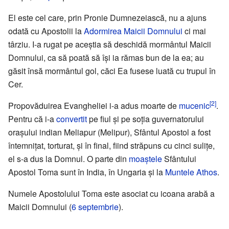
El este cel care, prin Pronie Dumnezeiască, nu a ajuns
odată cu Apostolii la
Adormirea Maicii Domnului
ci mai
târziu. I-a rugat pe aceștia să deschidă mormântul Maicii
Domnului, ca să poată să își ia rămas bun de la ea; au
găsit însă mormântul gol, căci Ea fusese luată cu trupul în
Cer.
[2]
Propovăduirea Evangheliei i-a adus moarte de
mucenic
.
Pentru că i-a
convertit
pe fiul și pe soția guvernatorului
orașului indian Meliapur (Melipur), Sfântul Apostol a fost
întemnițat, torturat, și în final, fiind străpuns cu cinci sulițe,
el s-a dus la Domnul. O parte din
moaștele
Sfântului
Apostol Toma sunt în India, în Ungaria și la
Muntele Athos
.
Numele Apostolului Toma este asociat cu icoana arabă a
Maicii Domnului (
6 septembrie
).