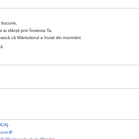
 bucurie,
 ai sfârșit prin Învierea Ta,
ească că Mântuitorul a înviat din mormânt.
ză.
OCA
)
earer