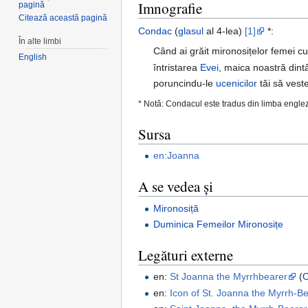
Imnografie
pagină
Citează această pagină
Condac
(
glasul
al 4-lea)
[1]
*:
În alte limbi
Când ai grăit mironosițelor femei cu
English
întristarea
Evei
, maica noastră dintâi
poruncindu-le
ucenicilor
tăi să vest
* Notă: Condacul este tradus din limba engle
Sursa
en:Joanna
A se vedea și
Mironosiță
Duminica Femeilor Mironosițe
Legături externe
en:
St Joanna the Myrrhbearer
(
en:
Icon of St. Joanna the Myrrh-B