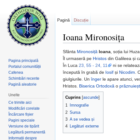
Pagină
Discuție
Ioana Mironosița
Salt la:
navigare
,
căutare
Sfânta
Mironosiță
Ioana
, soția lui Huz
Îl urmaseră pe
Hristos
din Galileea și c
Pagina principală
În Luca
23, 55 - 24, 11
ni se relateaz
Portalul comunității
începută în grabă de
Iosif
și
Nicodim
. 
Cafenea
Schimbări recente
giulgiurile. Un
înger
le apare atunci, ve
Pagină aleatorie
Hristos.
Biserica Ortodoxă
o
prăznuieș
Unelte
Cuprins
[
ascunde
]
Ce trimite aici
1
Imnografie
Modificări corelate
2
Sursa
Încărcare fișier
3
A se vedea și
Pagini speciale
4
Legături externe
Versiune de tipărit
Legătură permanentă
Informații despre