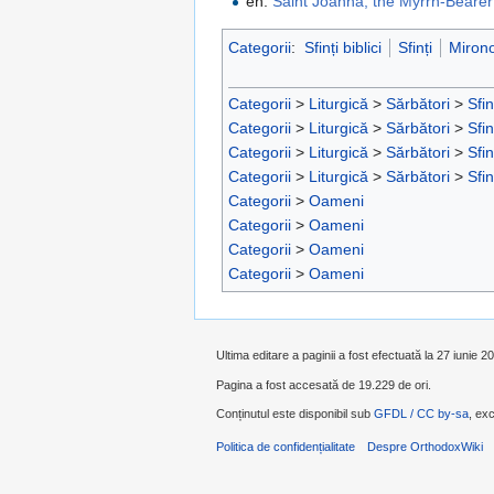
en:
Saint Joanna, the Myrrh-Bearer
Categorii
:
Sfinți biblici
Sfinți
Mirono
Categorii
>
Liturgică
>
Sărbători
>
Sfin
Categorii
>
Liturgică
>
Sărbători
>
Sfin
Categorii
>
Liturgică
>
Sărbători
>
Sfin
Categorii
>
Liturgică
>
Sărbători
>
Sfin
Categorii
>
Oameni
Categorii
>
Oameni
Categorii
>
Oameni
Categorii
>
Oameni
Ultima editare a paginii a fost efectuată la 27 iunie 2
Pagina a fost accesată de 19.229 de ori.
Conținutul este disponibil sub
GFDL / CC by-sa
, exc
Politica de confidențialitate
Despre OrthodoxWiki