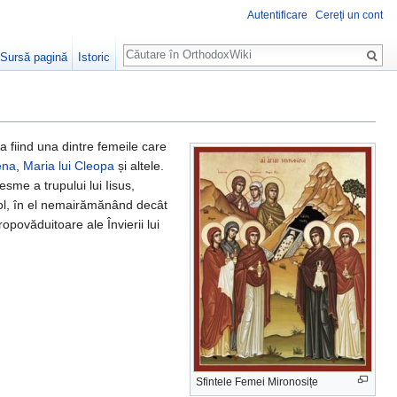
Autentificare
Cereți un cont
Căutare
Sursă pagină
Istoric
a fiind una dintre femeile care
ena
,
Maria lui Cleopa
și altele.
me a trupului lui Iisus,
ol, în el nemairămănând decât
ropovăduitoare ale Învierii lui
Sfintele Femei Mironosițe