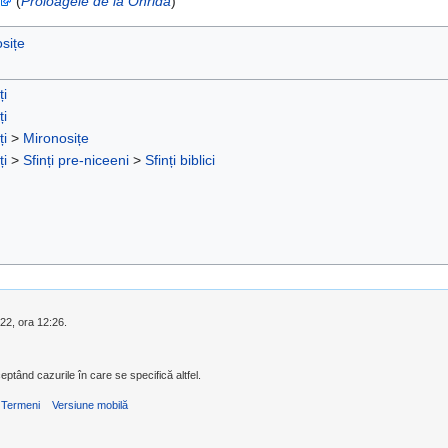
(
Proloagele de la Ohrida
)
sițe
ți
ți
ți
>
Mironosițe
ți
>
Sfinți pre-niceeni
>
Sfinți biblici
022, ora 12:26.
eptând cazurile în care se specifică altfel.
Termeni
Versiune mobilă