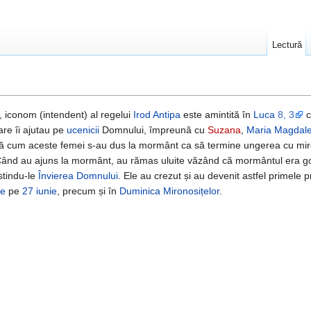
Lectură
a, iconom (intendent) al regelui
Irod Antipa
este amintită în
Luca
8, 3
c
are îi ajutau pe
ucenicii
Domnului, împreună cu
Suzana
,
Maria Magdal
ă cum aceste femei s-au dus la mormânt ca să termine ungerea cu mires
Când au ajuns la mormânt, au rămas uluite văzând că mormântul era g
stindu-le
Învierea Domnului
. Ele au crezut și au devenit astfel primele p
te
pe
27 iunie
, precum și în
Duminica Mironosițelor
.