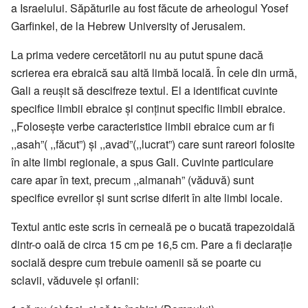
a Israelului. Săpăturile au fost făcute de arheologul Yosef
Garfinkel, de la Hebrew University of Jerusalem.
La prima vedere cercetătorii nu au putut spune dacă
scrierea era ebraică sau altă limbă locală. În cele din urmă,
Gali a reuşit să descifreze textul. El a identificat cuvinte
specifice limbii ebraice şi conţinut specific limbii ebraice.
,,Foloseşte verbe caracteristice limbii ebraice cum ar fi
,,asah”( ,,făcut”) şi ,,avad”(,,lucrat”) care sunt rareori folosite
în alte limbi regionale, a spus Gali. Cuvinte particulare
care apar în text, precum ,,almanah” (văduvă) sunt
specifice evreilor şi sunt scrise diferit în alte limbi locale.
Textul antic este scris în cerneală pe o bucată trapezoidală
dintr-o oală de circa 15 cm pe 16,5 cm. Pare a fi declaraţie
socială despre cum trebuie oamenii să se poarte cu
sclavii, văduvele şi orfanii: