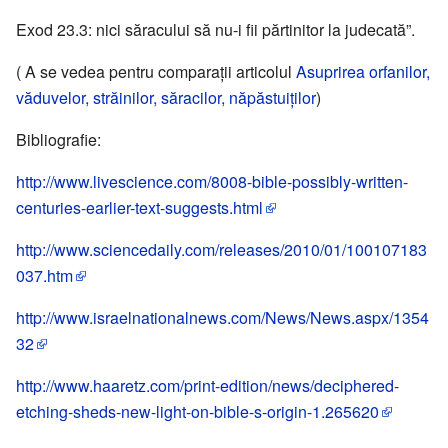
Exod 23.3: nici săracului să nu-i fii părtinitor la judecată”.
( A se vedea pentru comparaţii articolul
Asuprirea orfanilor,
văduvelor, străinilor, săracilor, năpăstuiţilor
)
Bibliografie:
http://www.livescience.com/8008-bible-possibly-written-
centuries-earlier-text-suggests.html
http://www.sciencedaily.com/releases/2010/01/100107183
037.htm
http://www.israelnationalnews.com/News/News.aspx/1354
32
http://www.haaretz.com/print-edition/news/deciphered-
etching-sheds-new-light-on-bible-s-origin-1.265620