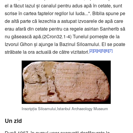
el a făcut iazul şi canalul pentru adus apă în cetate, sunt
scrise în cartea faptelor regilor lui Iuda...". Biblia spune pe
de altă parte că Iezechia a astupat izvoarele de apă care
erau afară din cetate pentru ca regele asirian Sanherib să
nu găsească apă.(2Cron32.1-4) Tunelul porneşte de la
Izvorul Gihon şi ajunge la Bazinul Siloamului. El se poate
[2]
[3]
[4]
[5]
[6]
[7]
străbate la ora actuală de către vizitatori.
Inscripţia Siloamului,Istanbul Archaeology Museum
Un zid
După 1967, în cursul unor excavaţii desfăşurate la