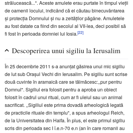
strălucească...". Aceste amulete erau purtate în timpul vieţii
de oamenii locului, indicând că ei căutau binecuvântarea
şi protecţia Domnului şi nu a zeităţilor păgâne. Amuletele
au fost datate ca fiind din secolul al VII-lea, deci posibil să
[22]
fi fost în perioada domniei lui Iosia.
Descoperirea unui sigiliu la Ierusalim
În 25 decembrie 2011 s-a anunţat găsirea unui mic sigiliu
de lut sub Oraşul Vechi din Ierusalim. Pe sigiliu sunt scrise
două cuvinte în aramaică care se tălmăcesc:,,pur pentru
Domnul". Sigiliul era folosit pentru a aproba un obiect
folosit în cadrul unui ritual, cum ar fi uleiul sau un animal
sacrificat. ,,Sigiliul este prima dovadă arheologică legată
de practicile rituale din templu", a spus arheologul Reich,
de la Universitatea din Haifa. În plus, el este primul sigiliu
scris din perioada sec I î.e.n-70 e.n (an în care romanii au