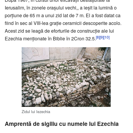
Ierusalim, în zonele oraşului vechi,, a ieşit la lumină o
porţiune de 65 m a unui zid lat de 7 m. El a fost datat ca
fiind în sec al VIII-lea graţie ceramicii descoperite acolo.
Acest zid se leagă de eforturile de construcţie ale lui
[8]
[9]
[10]
Ezechia menţionate în Biblie în 2Cron 32.5.
Zidul lui Iezechia
Amprentă de sigiliu cu numele lui Ezechia