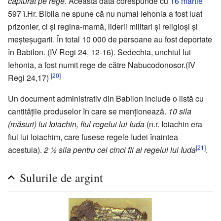
capturat pe rege
. Această dată corespunde cu
16 martie
597 î.Hr. Biblia ne spune că nu numai Iehonia a fost luat
prizonier, ci şi regina-mamă, liderii militari şi religioşi şi
meşteşugarii. În total 10 000 de persoane au fost deportate
în Babilon. (IV Regi 24, 12-16). Sedechia, unchiul lui
Iehonia, a fost numit rege de către Nabucodonosor.(IV
[20]
Regi 24,17)
Un document administrativ din Babilon include o listă cu
cantităţile produselor în care se menţionează.
10 sila
(măsuri) lui Ioiachin, fiul regelui lui Iuda
(n.r. Ioiachin era
fiul lui Ioiachim, care fusese regele Iudei înaintea
[21]
acestuia).
2 ½ sila pentru cei cinci fii ai regelui lui Iuda
.
Sulurile de argint