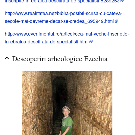
inscriptie-in-ebraica-descifrata-de-specialisti-5289253
http://www.realitatea.net/biblia-posibil-scrisa-cu-cateva-
secole-mai-devreme-decat-se-credea_695949.html
http://www.evenimentul.ro/articol/cea-mai-veche-inscriptie-
in-ebraica-descifrata-de-specialisti.html
Descoperiri arheologice Ezechia