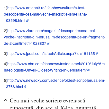
1)
http://www.antena3.ro/life-show/cultura/a-fost-
descoperita-cea-mai-veche-inscriptie-israeliana-
103598.html
2)
http://www.ziare.com/magazin/descoperire/cea-mai-
veche-inscriptie-din-ierusalim-descoperita-pe-un-fragment-
de-2-centimetri-1028837
3)
http://www.jpost.com/Israel/Article.aspx?id=181135
4)
https://www.cbn.com/cbnnews/insideisrael/2010/July/Arc
haeologists-Unveil-Oldest-Writing-in-Jerusalem/
5)
http://www.newsoxy.com/science/oldest-script-jerusalem-
13766.html
Cea mai veche scriere evreiască
cunoscută, din sec al X-lea, anunţată