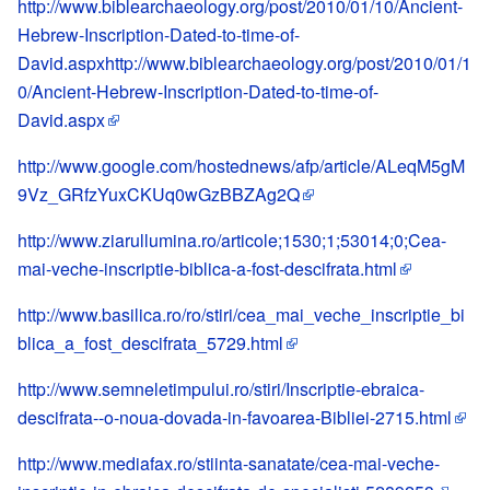
http://www.biblearchaeology.org/post/2010/01/10/Ancient-
Hebrew-Inscription-Dated-to-time-of-
David.aspxhttp://www.biblearchaeology.org/post/2010/01/1
0/Ancient-Hebrew-Inscription-Dated-to-time-of-
David.aspx
http://www.google.com/hostednews/afp/article/ALeqM5gM
9Vz_GRfzYuxCKUq0wGzBBZAg2Q
http://www.ziarullumina.ro/articole;1530;1;53014;0;Cea-
mai-veche-inscriptie-biblica-a-fost-descifrata.html
http://www.basilica.ro/ro/stiri/cea_mai_veche_inscriptie_bi
blica_a_fost_descifrata_5729.html
http://www.semneletimpului.ro/stiri/Inscriptie-ebraica-
descifrata--o-noua-dovada-in-favoarea-Bibliei-2715.html
http://www.mediafax.ro/stiinta-sanatate/cea-mai-veche-