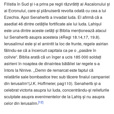
Filistia în Sud şi i-a prins pe regii răzvrătiţi ai Ascalonului şi
ai Ecronului, care-şi plănuiseră revolta odată cu cea a lui
Ezechia. Apoi Senaherib a invadat Iuda. El afirmă că a
asediat 46 dintre cetăţile fortificate ale lui Iuda. Lahişul
este una dintre aceste cetăţi şi Biblia menţionează atacul
lui Senaherib asupra acesteia (4Regi 18.14,17, 19.8).
Ierusalimul este şi el amintit la loc de frunte, regele asirian
fălindu-se că a încercuit capitala ca pe o ,,pasăre în
colivie”. Biblia arată că un înger a ucis 185 000 soldaţi
asirieni în noaptea de dinaintea bătăliei iar regele s-a
întors la Ninive. ,,Demn de remarcat este faptul că
relatările sale bombastice trec sub tăcere finalul campaniei
din Ierusalim”(J.K. Hoffmeier, pag110). Senaherib şi-a
celebrat victoria asupra lui Iuda, concentrându-şi reliefurile
sculptate asupra evenimentelor de la Lahiş şi nu asupra
[12]
celor din Ierusalim.