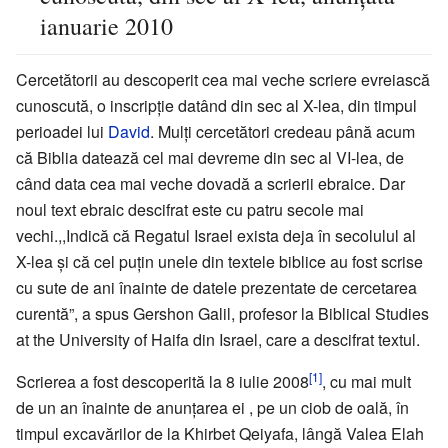
ianuarie 2010
Cercetătorii au descoperit cea mai veche scriere evreiască
cunoscută, o inscripţie datând din sec al X-lea, din timpul
perioadei lui
David
. Mulţi cercetători credeau până acum
că Biblia datează cel mai devreme din sec al VI-lea, de
când data cea mai veche dovadă a scrierii ebraice. Dar
noul text ebraic descifrat este cu patru secole mai
vechi.,,Indică că Regatul Israel exista deja în secolulul al
X-lea şi că cel puţin unele din textele biblice au fost scrise
cu sute de ani înainte de datele prezentate de cercetarea
curentă”, a spus Gershon Galil, profesor la Biblical Studies
at the University of Haifa din Israel, care a descifrat textul.
[1]
Scrierea a fost descoperită la 8 iulie 2008
, cu mai mult
de un an înainte de anunţarea ei , pe un ciob de oală, în
timpul excavărilor de la Khirbet Qeiyafa, lângă Valea Elah