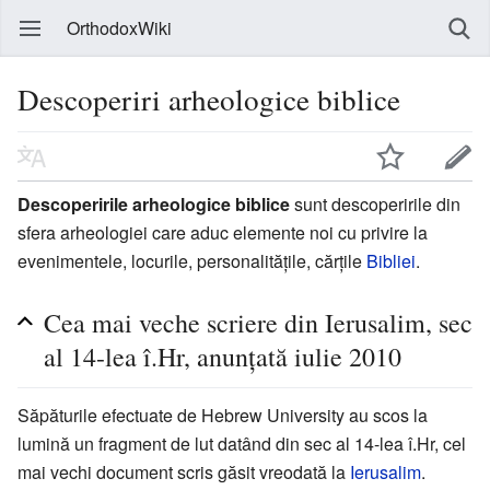
OrthodoxWiki
Descoperiri arheologice biblice
Descoperirile arheologice biblice
sunt descoperirile din
sfera arheologiei care aduc elemente noi cu privire la
evenimentele, locurile, personalităţile, cărţile
Bibliei
.
Cea mai veche scriere din Ierusalim, sec
al 14-lea î.Hr, anunţată iulie 2010
Săpăturile efectuate de Hebrew University au scos la
lumină un fragment de lut datând din sec al 14-lea î.Hr, cel
mai vechi document scris găsit vreodată la
Ierusalim
.