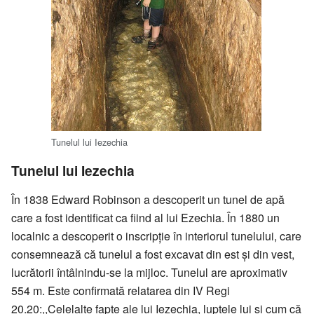
Tunelul lui Iezechia
Tunelul lui Iezechia
În 1838 Edward Robinson a descoperit un tunel de apă
care a fost identificat ca fiind al lui Ezechia. În 1880 un
localnic a descoperit o inscripţie în interiorul tunelului, care
consemnează că tunelul a fost excavat din est şi din vest,
lucrătorii întâlnindu-se la mijloc. Tunelul are aproximativ
554 m. Este confirmată relatarea din IV Regi
20.20:,,Celelalte fapte ale lui Iezechia, luptele lui şi cum că