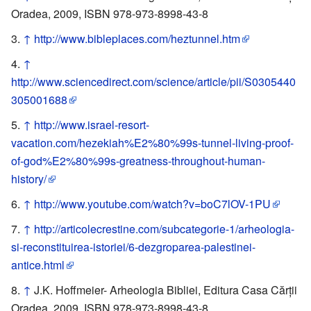
Oradea, 2009, ISBN 978-973-8998-43-8
↑
http://www.bibleplaces.com/heztunnel.htm
↑
http://www.sciencedirect.com/science/article/pii/S0305440
305001688
↑
http://www.israel-resort-
vacation.com/hezekiah%E2%80%99s-tunnel-living-proof-
of-god%E2%80%99s-greatness-throughout-human-
history/
↑
http://www.youtube.com/watch?v=boC7lOV-1PU
↑
http://articolecrestine.com/subcategorie-1/arheologia-
si-reconstituirea-istoriei/6-dezgroparea-palestinei-
antice.html
↑
J.K. Hoffmeier- Arheologia Bibliei, Editura Casa Cărţii
Oradea, 2009, ISBN 978-973-8998-43-8