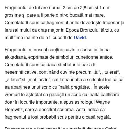
Fragmentul de lut are numai 2 cm pe 2,8 cm şi 1 cm
grosime şi pare a fi parte dintr-o bucată mai mare.
Cercetătorii spun că fragmentul antic dovedeşte importanţa
Ierusalimului ca oraş major în Epoca Bronzului târziu, cu
mult timp înainte de a fi cucerit de
David
.
Fragmentul minuscul conţine cuvinte scrise în limba
akkadiană, exprimate de simboluri cuneiforme antice.
Cercetătorii spun că dacă simbolurile par a fi
nesemnificative, conţinând cuvinte precum ,,tu”, ,,tu erai”,
,,a face” şi ,,mai târziu”, calitatea înaltă a scrisului indică că
ea aparţinea unui scrib cu înaltă pregătire. ,,În acele
vremuri te aşteptai să găseşti un scrib cu înaltă calificare
doar în locurile importante, a spus asirologul Wayne
Horowitz, care a descifrat scrierea. Asta indică că
fragmentul a fost probabil scris pentru o casă regală.
Descoperirea a fost scoasă la suprafaţă din zona Ophel,