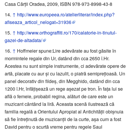
Casa Cărţii Oradea, 2009, ISBN 978-973-8998-43-8
↑
http://www.europeea.ro/atelierliterar/index.php?
afiseaza_articol_nelogat=31936
↑
http://www.orthograffiti.ro/170/calatorie-in-tinutul-
gazei-de-altadata/
↑
Hoffmeier spune:Lire adevărate au fost găsite în
mormintele regale din Ur, datând din cca 2650 î.Hr.
Acestea nu sunt simple instrumente, ci adevărate opere de
artă, placate cu aur şi cu lazulit, o piatră semipreţioasă. Un
panel decorativ din fildeş, din Megghido, datând din cca
1200 î.Hr, înfăţişează un rege aşezat pe tron. În faţa lui se
află o femeie, probabil regina, alături de care este un
muzicant cântând la liră. Aceasta scenă ilustrează că
familia regală a Orientului Apropiat al Antichităţii obişnuia
să fie întreţinută de muzicanţii de la curte, aşa cum a fost
David pentru o scurtă vreme pentru regele Saul