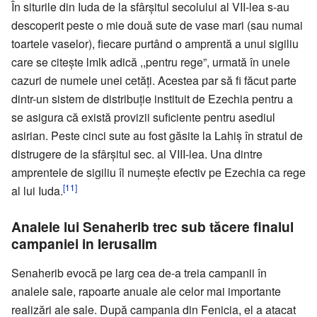
În siturile din Iuda de la sfârşitul secolului al VII-lea s-au
descoperit peste o mie două sute de vase mari (sau numai
toartele vaselor), fiecare purtând o amprentă a unui sigiliu
care se citeşte lmlk adică ,,pentru rege”, urmată în unele
cazuri de numele unei cetăţi. Acestea par să fi făcut parte
dintr-un sistem de distribuţie instituit de Ezechia pentru a
se asigura că există provizii suficiente pentru asediul
asirian. Peste cinci sute au fost găsite la Lahiş în stratul de
distrugere de la sfârşitul sec. al VIII-lea. Una dintre
amprentele de sigiliu îl numeşte efectiv pe Ezechia ca rege
[11]
al lui Iuda.
Analele lui Senaherib trec sub tăcere finalul
campaniei in Ierusalim
Senaherib evocă pe larg cea de-a treia campanii în
analele sale, rapoarte anuale ale celor mai importante
realizări ale sale. După campania din Fenicia, el a atacat