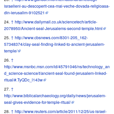
israelieni-au-descoperit-cea-mai-veche-dovada-religioasa-
din-ierusalim-9102521
↑
http://www.dailymail.co.uk/sciencetech/article-
2078950/Ancient-seal-Jerusalems-second-temple.html
↑
http://www.cbsnews.com/8301-205_162-
57348374/clay-seal-finding-linked-to-ancient-jerusalem-
temple/
↑
http://www.msnbc.msn.com/id/45791046/ns/technology_an
d_science-science/t/ancient-seal-found-jerusalem-linked-
ritual/#.TyQDc_l143w
↑
http://www.biblicalarchaeology.org/daily/news/jerusalem-
seal-gives-evidence-for-temple-ritual/
↑
http://www.reuters.com/article/2011/12/25/us-israel-