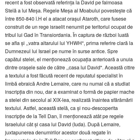
recent a fost observată referinţa la David pe faimoasa
Stelă a lui Meşa. Regele Meşa al Moabului povesteşte că
între 850-840 î.H el a atacat oraşul Ataroth, care fusese
construit de un rege israelit nenumit pe teritoriul ocupat de
tribul lui Gad în Transiordania. În captura de război luată
se afla şi ,,vatra altarului lui YHWH", prima referire clară la
Dumnezeul lui Israel pe nume în surse antice. Spre
capătul stelei, el menţionează ocupaţia anterioară a unuia
dintre oraşele sale de către ,,casa lui David". Această citire
a textului a fost făcută recent de reputatul specialist în
limbă ebraică Andre Lemaire, care nu numai că a studiat
inscripţia din nou, dar a examinat o formă de papier mache
a stelei din secolul al XIX-lea, realizată înaintea sfărâmării
textului. Astfel, această stelă, ca şi nou-descoperita
inscripţie de la Tell Dan, îl menţionează atât pe regele
Israelului cât şi casa lui David (Iuda). După Lemaire,
juxtapunerea denumirilor acestor două regate în