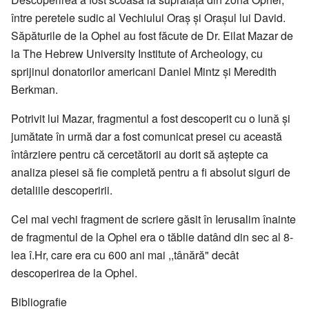
între peretele sudic al Vechiului Oraş şi Oraşul lui David.
Săpăturile de la Ophel au fost făcute de Dr. Eilat Mazar de
la The Hebrew University Institute of Archeology, cu
sprijinul donatorilor americani Daniel Mintz şi Meredith
Berkman.
Potrivit lui Mazar, fragmentul a fost descoperit cu o lună şi
jumătate în urmă dar a fost comunicat presei cu această
întârziere pentru că cercetătorii au dorit să aştepte ca
analiza piesei să fie completă pentru a fi absolut siguri de
detaliile descoperirii.
Cel mai vechi fragment de scriere găsit în Ierusalim înainte
de fragmentul de la Ophel era o tăblie datând din sec al 8-
lea î.Hr, care era cu 600 ani mai ,,tânără" decât
descoperirea de la Ophel.
Bibliografie