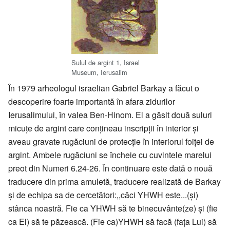
Sulul de argint 1, Israel
Museum, Ierusalim
În 1979 arheologul israelian Gabriel Barkay a făcut o
descoperire foarte importantă în afara zidurilor
Ierusalimului, în valea Ben-Hinom. El a găsit două suluri
micuţe de argint care conţineau inscripţii în interior şi
aveau gravate rugăciuni de protecţie în interiorul foiţei de
argint. Ambele rugăciuni se încheie cu cuvintele marelui
preot din Numeri 6.24-26. În continuare este dată o nouă
traducere din prima amuletă, traducere realizată de Barkay
şi de echipa sa de cercetători:,,căci YHWH este...(şi)
stânca noastră. Fie ca YHWH să te binecuvânte(ze) şi (fie
ca El) să te păzească. (Fie ca)YHWH să facă (faţa Lui) să