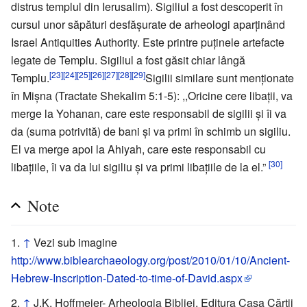
distrus templul din Ierusalim). Sigiliul a fost descoperit în
cursul unor săpături desfăşurate de arheologi aparţinând
Israel Antiquities Authority. Este printre puţinele artefacte
legate de Templu. Sigiliul a fost găsit chiar lângă
[23]
[24]
[25]
[26]
[27]
[28]
[29]
Templu.
Sigilii similare sunt menţionate
în Mişna (Tractate Shekalim 5:1-5): ,,Oricine cere libaţii, va
merge la Yohanan, care este responsabil de sigilii şi îi va
da (suma potrivită) de bani şi va primi în schimb un sigiliu.
El va merge apoi la Ahiyah, care este responsabil cu
[30]
libaţiile, îi va da lui sigiliu şi va primi libaţiile de la el.”
Note
↑
Vezi sub imagine
http://www.biblearchaeology.org/post/2010/01/10/Ancient-
Hebrew-Inscription-Dated-to-time-of-David.aspx
↑
J.K. Hoffmeier- Arheologia Bibliei, Editura Casa Cărţii