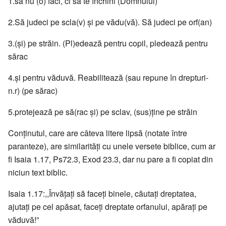
1.să nu (o) faci, ci să te închini (Domnului)
2.Să judeci pe scla(v) şi pe vădu(vă). Să judeci pe orf(an)
3.(şi) pe străin. (Pl)edează pentru copil, pledează pentru
sărac
4.şi pentru văduvă. Reabilitează (sau repune în drepturi-
n.r) (pe sărac)
5.protejează pe să(rac şi) pe sclav, (sus)ţine pe străin
Conţinutul, care are câteva litere lipsă (notate între
paranteze), are similarităţi cu unele versete biblice, cum ar
fi Isaia 1.17, Ps72.3, Exod 23.3, dar nu pare a fi copiat din
niciun text biblic.
Isaia 1.17:,,Învăţaţi să faceţi binele, căutaţi dreptatea,
ajutaţi pe cel apăsat, faceţi dreptate orfanului, apăraţi pe
văduvă!”