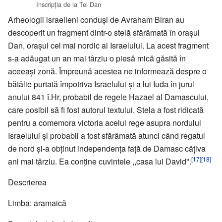
Inscripţia de la Tel Dan
Arheologii israelieni conduşi de Avraham Biran au
descoperit un fragment dintr-o stelă sfărâmată în oraşul
Dan, oraşul cel mai nordic al Israelului. La acest fragment
s-a adăugat un an mai târziu o piesă mică găsită în
aceeaşi zonă. Împreună acestea ne informează despre o
bătălie purtată împotriva Israelului şi a lui Iuda în jurul
anului 841 î.Hr, probabil de regele Hazael al Damascului,
care posibil să fi fost autorul textului. Stela a fost ridicată
pentru a comemora victoria acelui rege asupra nordului
Israelului şi probabil a fost sfărâmată atunci când regatul
de nord şi-a obţinut independenţa faţă de Damasc câţiva
[17]
[18]
ani mai târziu. Ea conţine cuvintele ,,casa lui David".
Descrierea
Limba: aramaică