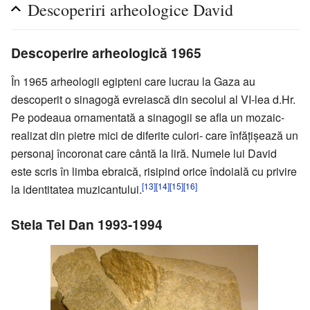
Descoperiri arheologice David
Descoperire arheologică 1965
În 1965 arheologii egipteni care lucrau la Gaza au
descoperit o sinagogă evreiască din secolul al VI-lea d.Hr.
Pe podeaua ornamentată a sinagogii se afla un mozaic-
realizat din pietre mici de diferite culori- care înfăţişează un
personaj încoronat care cântă la liră. Numele lui David
este scris în limba ebraică, risipind orice îndoială cu privire
[13]
[14]
[15]
[16]
la identitatea muzicantului.
Stela Tel Dan 1993-1994