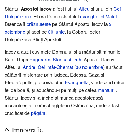
Sfântul
Apostol Iacov
a fost fiul lui
Alfeu
și unul din
Cei
Doisprezece
. El era fratele sfântului
evanghelist Matei
.
Biserica îl
prăznuiește
pe Sfântul Apostol Iacov la
9
octombrie
și apoi pe
30 iunie
, la Soborul celor
Doisprezece Sfinți Apostoli.
Iacov a auzit cuvintele Domnului și a mărturisit minunile
Sale. După
Pogorârea Sfântului Duh
, Apostolii Iacov,
Alfeu, și
Andrei Cel Întâi-Chemat
(
30 noiembrie
) au făcut
călătorii misionare prin Iudeea, Edessa, Gaza și
Eleuteropolis, propovăduind
Evanghelia
, vindecând orice
fel de boală, și aducându-i pe mulți pe calea
mântuirii
.
Sfântul Iacov și-a încheiat munca apostolească
mucenicește în orașul egiptean Ostrachina, unde a fost
crucificat de
păgâni
.
Imnografie