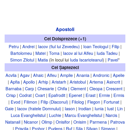
Apostoli
Cei Doisprezece (+1)
Petru
|
Andrei
|
Iacov (fiul lui Zevedeu)
|
Ioan Teologul
|
Filip
|
Bartolomeu
|
Matei
|
Toma
|
Iacov al lui Alfeu
|
Iuda Tadeu
|
Simon Zilotul
|
Matia
(în locul lui
Iuda Iscarioteanul
) |
Pavel
*
Cei Șaptezeci
Acvila
|
Agav
|
Ahaic
|
Alfeu
|
Amplie
|
Anania
|
Andronic
|
Apelie
|
Apfia
|
Apollo
|
Arhip
|
Aristarh
|
Aristobul
|
Artema
|
Asincrit
|
Barnaba
|
Carp
|
Chesarie
|
Chifa
|
Clement
|
Cleopa
|
Crescent
|
Crisp
|
Codrat
|
Cvart
|
Epafrodit
|
Epenet
|
Erast
|
Ermie
|
Ermis
|
Evod
|
Filimon
|
Filip (Diaconul)
|
Filolog
|
Flegon
|
Fortunat
|
Gaie
|
Iacov (fratele Domnului)
|
Iason
|
Irodian
|
Iunia
|
Iust
|
Lin
|
Luca Evanghelistul
|
Luchie
|
Marcu Evanghelistul
|
Narcis
|
Natanail
|
Nicanor
|
Olimp
|
Onisifor
|
Onisim
|
Parmena
|
Patrova
|
Priscila
|
Prohor
|
Pudens
|
Ruf
|
Sila
|
Silvan
|
Simeon
|