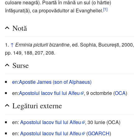
culoare neagră). Poartă în mână un sul (o hârtie)
[1]
înfășurat(ă), ca propovăduitor al Evangheliei.
Notă
↑
Erminia picturii bizantine
, ed. Sophia, București, 2000,
pp. 149, 188, 207, 208.
Surse
en:Apostle James (son of Alphaeus)
en:
Apostolul Iacov fiul lui Alfeu
, 9 octombrie (
OCA
)
Legături externe
en:
Apostolul Iacov fiul lui Alfeu
, 30 Iunie (OCA)
en:
Apostolul Iacov fiul lui Alfeu
(
GOARCH
)