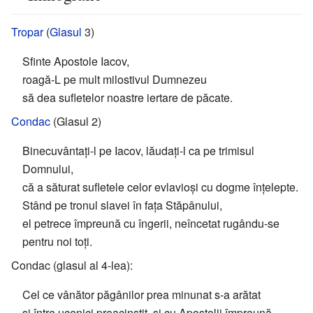
Tropar
(
Glasul
3)
Sfinte Apostole Iacov,
roagă-L pe mult milostivul Dumnezeu
să dea sufletelor noastre iertare de păcate.
Condac
(Glasul 2)
Binecuvântați-l pe Iacov, lăudați-l ca pe trimisul
Domnului,
că a săturat sufletele celor evlavioși cu dogme înțelepte.
Stând pe tronul slavei în fața Stăpânului,
el petrece împreună cu îngerii, neîncetat rugându-se
pentru noi toți.
Condac (glasul al 4-lea):
Cel ce vânător păgânilor prea minunat s-a arătat
și între ucenici preacinstit, și cu Apostolii împreună-