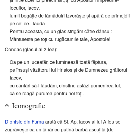
locuitor, Iacov,
lumii bogăție de tămăduiri izvorăște și apără de primejdii
pe cei ce-l laudă.
Pentru aceasta, cu un glas strigăm către dânsul:
Mântuiește pe toți cu rugăciunile tale, Apostole!
Condac (glasul al 2-lea):
Ca pe un luceafăr, ce luminează toată făptura,
pe însuși văzătorul lui Hristos și de Dumnezeu grăitorul
Iacov,
cu cântări să-l lăudăm, cinstind astăzi pomenirea lui,
că se roagă pururea pentru noi toți.
Iconografie
Dionisie din Furna
arată că Sf. Ap. Iacov al lui Alfeu se
zugrăvește ca un tânăr cu puțină barbă ascuțită (de