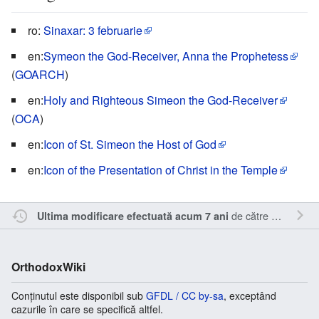
ro:
Sinaxar: 3 februarie
en:
Symeon the God-Receiver, Anna the Prophetess
(
GOARCH
)
en:
Holy and Righteous Simeon the God-Receiver
(
OCA
)
en:
Icon of St. Simeon the Host of God
en:
Icon of the Presentation of Christ in the Temple
de către
Sîmbotin
.
Ultima modificare efectuată acum 7 ani
OrthodoxWiki
Conținutul este disponibil sub
GFDL / CC by-sa
, exceptând
cazurile în care se specifică altfel.