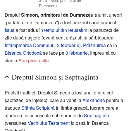
Sf. Simeon, primitorul de
Dumnezeu
Dreptul
Simeon, primitorul de Dumnezeu
(numit uneori
„purtătorul de Dumnezeu”) a fost prezent când pruncul
Iisus
a fost adus în
templul din Ierusalim
la patruzeci de
zile după naștere (eveniment prăznuit la sărbătoarea
Întâmpinarea Domnului
-
2 februarie
).
Prăznuirea
sa în
Biserica Ortodoxă
se face pe
3 februarie
, împreună cu
sfânta
Ana proorocița
.
Dreptul Simeon și Septuaginta
Potrivit tradiției, Dreptul Simeon a fost unul dintre cei
șaptezeci de înțelepți care au venit la
Alexandria
pentru a
traduce
Sfânta Scriptură
în limba greacă, lucrare care a
ajuns să fie cunoscută sub numele de
Septuaginta
(versiunea
Vechiului Testament
folosită în Biserica
Ortodoxă).