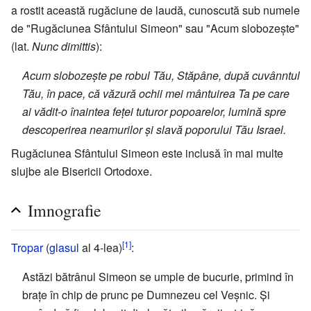
a rostit această rugăciune de laudă, cunoscută sub numele
de "Rugăciunea Sfântului Simeon" sau "Acum slobozește"
(lat.
Nunc dimittis
):
Acum slobozește pe robul Tău, Stăpâne, după cuvânntul
Tău, în pace, că văzură ochii mei mântuirea Ta pe care
ai vădit-o înaintea feței tuturor popoarelor, lumină spre
descoperirea neamurilor și slavă poporului Tău Israel.
Rugăciunea Sfântului Simeon este inclusă în mai multe
slujbe ale Bisericii Ortodoxe.
Imnografie
[1]
Tropar
(
glasul
al 4-lea)
:
Astăzi bătrânul Simeon se umple de bucurie, primind în
brațe în chip de prunc pe Dumnezeu cel Veșnic. Și