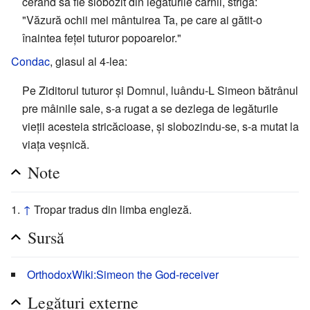
cerând să fie slobozit din legăturile cărnii, strigă:
"Văzură ochii mei mântuirea Ta, pe care ai gătit-o
înaintea feței tuturor popoarelor."
Condac
, glasul al 4-lea:
Pe Ziditorul tuturor și Domnul, luându-L Simeon bătrânul
pre mâinile sale, s-a rugat a se dezlega de legăturile
vieții acesteia stricăcioase, și slobozindu-se, s-a mutat la
viața veșnică.
Note
↑
Tropar tradus din limba engleză.
Sursă
OrthodoxWiki:Simeon the God-receiver
Legături externe