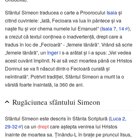
Sfântul Simeon traducea o carte a Proorocului
Isaia
și
citind cuvintele: „Iată, Fecioara va lua în pântece și va
naște fiu și vor chema numele lui Emanuel” (
Isaia
7, 14
),
a crezut că textul conținea o inadvertență, drept care a
tradus în loc de „Fecioară” - „femeie tânără”. Vrând să scrie
„femeie tânără”, un
înger
i s-a arătat și i-a spus: „Vei vedea
acest cuvânt împlinit. N-ai să vezi moartea până ce Hristos
Domnul se va fi născut dintr-o Fecioară curată și
neîntinată”. Potrivit tradiției, Sfântul Simeon a murit la o
vârstă foarte înaintată, la 360 de ani.
Rugăciunea sfântului Simeon
Sfântul Simeon este descris în Sfânta Scriptură (
Luca
2,
29-32
) ca un
drept
care aștepta venirea lui Hristos
înainte de moartea sa. Ținându-L în brațe pe pruncul Iisus,