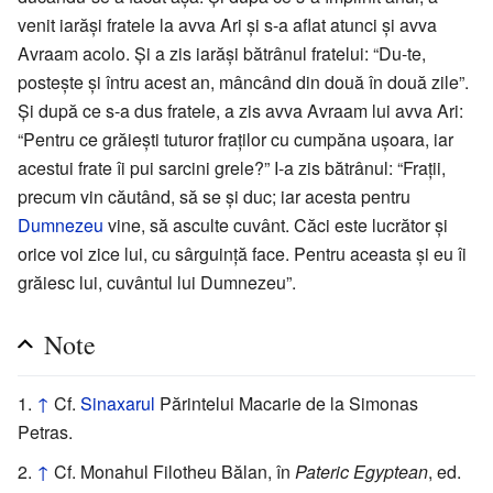
venit iarăși fratele la avva Ari și s-a aflat atunci și avva
Avraam acolo. Și a zis iarăși bătrânul fratelui: “Du-te,
postește și întru acest an, mâncând din două în două zile”.
Și după ce s-a dus fratele, a zis avva Avraam lui avva Ari:
“Pentru ce grăiești tuturor fraților cu cumpăna ușoara, iar
acestui frate îi pui sarcini grele?” I-a zis bătrânul: “Frații,
precum vin căutând, să se și duc; iar acesta pentru
Dumnezeu
vine, să asculte cuvânt. Căci este lucrător și
orice voi zice lui, cu sârguință face. Pentru aceasta și eu îi
grăiesc lui, cuvântul lui Dumnezeu”.
Note
↑
Cf.
Sinaxarul
Părintelui Macarie de la Simonas
Petras.
↑
Cf. Monahul Filotheu Bălan, în
Pateric Egyptean
, ed.