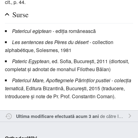
cit., p. 44.
Surse
Patericul egiptean
- ediția românească
Les sentences des Pères du désert
- collection
alphabétique, Solesmes, 1981
Pateric Egyptean
, ed. Sofia, București, 2011 (diortosit,
completat și adnotat de monahul Filotheu Bălan)
Patericul Mare, Apoftegmele Părinților pustiei - colecția
tematică
, Editura Bizantină, București, 2015 (traducere,
introducere și note de Pr. Prof. Constantin Coman).
de către
Inistea
.
Ultima modificare efectuată acum 3 ani