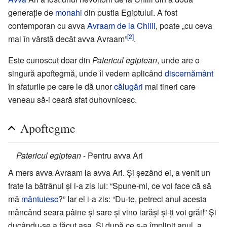
generație de
monahi
din pustia Egiptului. A fost
contemporan cu avva
Avraam de la Chilii
, poate „cu ceva
[2]
mai în vârstă decât avva Avraam”
.
Este cunoscut doar din
Patericul egiptean
, unde are o
singură apoftegmă, unde îl vedem aplicând
discernământ
în sfaturile pe care le dă unor
călugări
mai tineri care
veneau să-i ceară sfat duhovnicesc.
Apoftegme
Patericul egiptean
- Pentru avva Ari
A mers avva Avraam la avva Ari. Și șezând ei, a venit un
frate la bătrânul și i-a zis lui: “Spune-mi, ce voi face că să
mă
mântuiesc
?” Iar el i-a zis: “Du-te, petreci anul acesta
mâncând seara pâine și sare și vino iarăși și-ți voi grăi!” Și
ducându-se a făcut așa. Și după ce s-a împlinit anul, a