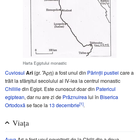
Harta Egiptului monastic
Cuviosul
Ari
(gr. Ἄρῃ) a fost unul din
Părinții pustiei
care a
trăit la sfârșitul secolului al IV-lea la centrul monastic
Chiliile
din Egipt. Este cunoscut doar din
Patericul
egiptean
, dar nu are zi de
Prăznuirea
lui în
Biserica
[1]
Ortodoxă
se face la
13 decembrie
.
Viața
Avva
Ari a fost unul nevoitorii de la Chilii din a doua