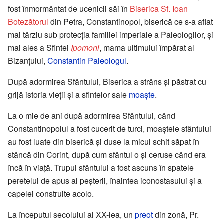
fost înmormântat de ucenicii săi în
Biserica Sf. Ioan
Botezătorul
din Petra, Constantinopol, biserică ce s-a aflat
mai târziu sub protecția familiei imperiale a Paleologilor, și
mai ales a Sfintei
Ipomoni
, mama ultimului împărat al
Bizanțului,
Constantin Paleologul
.
După adormirea Sfântului, Biserica a strâns și păstrat cu
grijă istoria vieții și a sfintelor sale
moaște
.
La o mie de ani după adormirea Sfântului, când
Constantinopolul a fost cucerit de turci, moaștele sfântului
au fost luate din biserică și duse la micul schit săpat în
stâncă din Corint, după cum sfântul o și ceruse când era
încă în viață. Trupul sfântului a fost ascuns în spatele
peretelui de apus al peșterii, înaintea iconostasului și a
capelei construite acolo.
La începutul secolului al XX-lea, un
preot
din zonă, Pr.