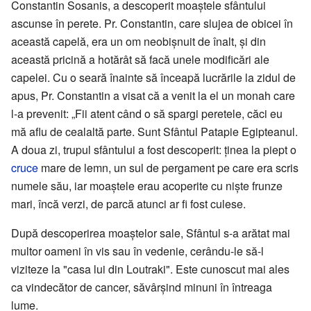
Constantin Sosanis, a descoperit moaștele sfântului
ascunse în perete. Pr. Constantin, care slujea de obicei în
această capelă, era un om neobișnuit de înalt, și din
această pricină a hotărât să facă unele modificări ale
capelei. Cu o seară înainte să înceapă lucrările la zidul de
apus, Pr. Constantin a visat că a venit la el un monah care
l-a prevenit: „Fii atent când o să spargi peretele, căci eu
mă aflu de cealaltă parte. Sunt Sfântul Patapie Egipteanul.
A doua zi, trupul sfântului a fost descoperit: ținea la piept o
cruce
mare de lemn, un sul de pergament pe care era scris
numele său, iar moaștele erau acoperite cu niște frunze
mari, încă verzi, de parcă atunci ar fi fost culese.
După descoperirea moaștelor sale, Sfântul s-a arătat mai
multor oameni în vis sau în vedenie, cerându-le să-l
viziteze la "casa lui din Loutraki". Este cunoscut mai ales
ca vindecător de cancer, săvârșind minuni în întreaga
lume.