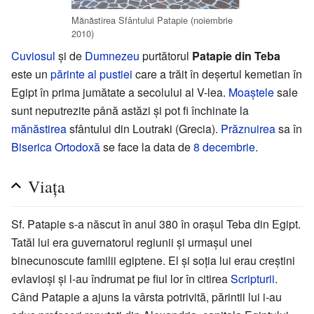
Mănăstirea Sfântului Patapie (noiembrie
2010)
Cuviosul
și de
Dumnezeu
purtătorul
Patapie din Teba
este un
părinte al pustiei
care a trăit în deşertul kemetian în
Egipt în prima jumătate a secolului al V-lea.
Moaștele
sale
sunt neputrezite până astăzi și pot fi închinate la
mănăstirea
sfântului din Loutraki (Grecia).
Prăznuirea
sa în
Biserica Ortodoxă
se face la data de
8 decembrie
.
Viața
Sf. Patapie s-a născut în anul 380 în orașul Teba din Egipt.
Tatăl lui era guvernatorul regiunii și urmașul unei
binecunoscute familii egiptene. El și soția lui erau creștini
evlavioși și l-au îndrumat pe fiul lor în citirea
Scripturii
.
Când Patapie a ajuns la vârsta potrivită, părintii lui i-au