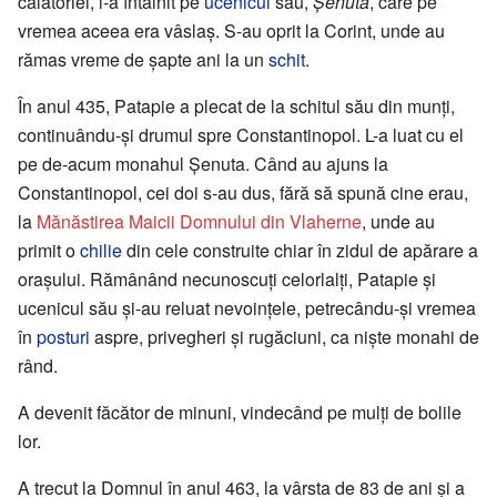
călătoriei, l-a întâlnit pe
ucenicul
său,
Șenuta
, care pe
vremea aceea era vâslaș. S-au oprit la Corint, unde au
rămas vreme de șapte ani la un
schit
.
În anul 435, Patapie a plecat de la schitul său din munți,
continuându-și drumul spre Constantinopol. L-a luat cu el
pe de-acum monahul Șenuta. Când au ajuns la
Constantinopol, cei doi s-au dus, fără să spună cine erau,
la
Mănăstirea Maicii Domnului din Vlaherne
, unde au
primit o
chilie
din cele construite chiar în zidul de apărare a
orașului. Rămânând necunoscuți celorlalți, Patapie și
ucenicul său și-au reluat nevoințele, petrecându-și vremea
în
posturi
aspre, privegheri și rugăciuni, ca niște monahi de
rând.
A devenit făcător de minuni, vindecând pe mulți de bolile
lor.
A trecut la Domnul în anul 463, la vârsta de 83 de ani și a