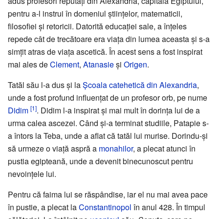
adus profesori reputați din Alexandria, capitala Egiptului,
pentru a-l instrui în domeniul științelor, matematicii,
filosofiei și retoricii. Datorită educației sale, a înțeles
repede cât de trecătoare era viața din lumea aceasta și s-a
simțit atras de viața ascetică. În acest sens a fost inspirat
mai ales de
Clement
,
Atanasie
și
Origen
.
Tatăl său l-a dus și la
Școala catehetică din Alexandria
,
unde a fost profund influențat de un profesor orb, pe nume
[1]
Didim
. Didim l-a inspirat și mai mult în dorința lui de a
urma calea ascezei. Când și-a terminat studiile, Patapie s-
a întors la Teba, unde a aflat că tatăl lui murise. Dorindu-și
să urmeze o viață aspră a
monahilor
, a plecat atunci în
pustia egipteană, unde a devenit binecunoscut pentru
nevoințele lui.
Pentru că faima lui se răspândise, iar el nu mai avea pace
în pustie, a plecat la
Constantinopol
în anul 428. În timpul