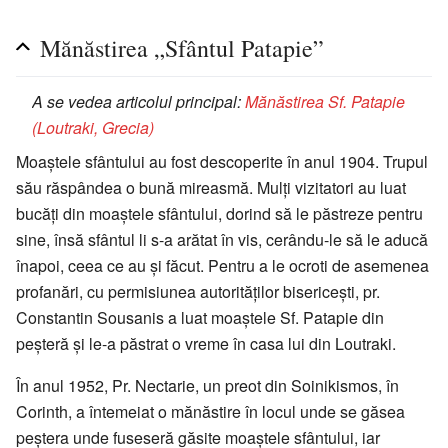
Mănăstirea „Sfântul Patapie”
A se vedea articolul principal:
Mănăstirea Sf. Patapie
(Loutraki, Grecia)
Moaștele sfântului au fost descoperite în anul 1904. Trupul
său răspândea o bună mireasmă. Mulți vizitatori au luat
bucăți din moaștele sfântului, dorind să le păstreze pentru
sine, însă sfântul li s-a arătat în vis, cerându-le să le aducă
înapoi, ceea ce au și făcut. Pentru a le ocroti de asemenea
profanări, cu permisiunea autorităților bisericești, pr.
Constantin Sousanis a luat moaștele Sf. Patapie din
peșteră și le-a păstrat o vreme în casa lui din Loutraki.
În anul 1952, Pr. Nectarie, un preot din Soinikismos, în
Corinth, a întemeiat o mănăstire în locul unde se găsea
peştera unde fuseseră găsite moaştele sfântului, iar