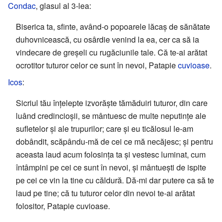
Condac
, glasul al 3-lea:
Biserica ta, sfinte, având-o popoarele lăcaș de sănătate
duhovnicească, cu osârdie venind la ea, cer ca să ia
vindecare de greșeli cu rugăciunile tale. Că te-ai arătat
ocrotitor tuturor celor ce sunt în nevoi, Patapie
cuvioase
.
Icos
:
Sicriul tău înțelepte izvorăște tămăduiri tuturor, din care
luând credincioșii, se mântuesc de multe neputințe ale
sufletelor și ale trupurilor; care și eu ticălosul le-am
dobândit, scăpându-mă de cei ce mă necăjesc; și pentru
aceasta laud acum folosința ta și vestesc luminat, cum
întâmpini pe cei ce sunt în nevoi, și mântuești de ispite
pe cei ce vin la tine cu căldură. Dă-mi dar putere ca să te
laud pe tine; că tu tuturor celor din nevoi te-ai arătat
folositor, Patapie cuvioase.