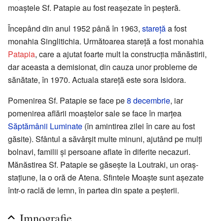
moaştele Sf. Patapie au fost reaşezate în peşteră.
Începând din anul 1952 până în 1963,
stareță
a fost
monahia Singlitichia. Următoarea stareță a fost monahia
Patapia
, care a ajutat foarte mult la construcția mănăstirii,
dar aceasta a demisionat, din cauza unor probleme de
sănătate, în 1970. Actuala stareță este sora Isidora.
Pomenirea Sf. Patapie se face pe
8 decembrie
, iar
pomenirea aflării moaștelor sale se face în marțea
Săptămânii Luminate
(în amintirea zilei în care au fost
găsite). Sfântul a săvârșit multe minuni, ajutând pe mulți
bolnavi, familii și persoane aflate în diferite necazuri.
Mănăstirea Sf. Patapie se găsește la Loutraki, un oraș-
stațiune, la o oră de Atena. Sfintele Moaște sunt așezate
într-o raclă de lemn, în partea din spate a peșterii.
Imnografie