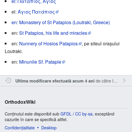
el: Πατάπιος, Άγιος
el:
Άγιος Πατάπιος
en: Monastery of St Patapios (Loutraki, Greece)
en:
St Patapios, his life and miracles
en:
Nunnery of Hosios Patapios
, pe siteul oraşului
Loutraki.
en:
Minunile Sf. Patapie
de către
Inistea
.
Ultima modificare efectuată acum 4 ani
OrthodoxWiki
Conținutul este disponibil sub
GFDL / CC by-sa
, exceptând
cazurile în care se specifică altfel.
Confidențialitate
Desktop