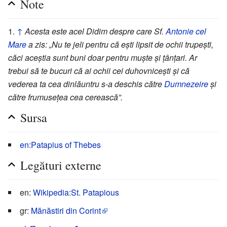
Note
↑
Acesta este acel Didim despre care Sf.
Antonie cel
Mare
a zis: „Nu te jeli pentru că ești lipsit de ochii trupești,
căci aceștia sunt buni doar pentru muște și țânțari. Ar
trebui să te bucuri că ai ochii cei duhovnicești și că
vederea ta cea dinlăuntru s-a deschis către
Dumnezeire
și
către frumusețea cea cerească”.
Sursa
en:Patapius of Thebes
Legături externe
en:
Wikipedia:St. Patapious
gr:
Mănăstiri din Corint