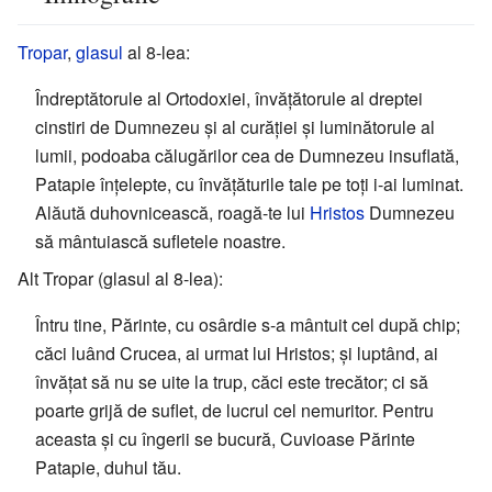
Tropar
,
glasul
al 8-lea:
Îndreptătorule al Ortodoxiei, învățătorule al dreptei
cinstiri de Dumnezeu și al curăției și luminătorule al
lumii, podoaba călugărilor cea de Dumnezeu insuflată,
Patapie înțelepte, cu învățăturile tale pe toți i-ai luminat.
Alăută duhovnicească, roagă-te lui
Hristos
Dumnezeu
să mântuiască sufletele noastre.
Alt Tropar (glasul al 8-lea):
Întru tine, Părinte, cu osârdie s-a mântuit cel după chip;
căci luând Crucea, ai urmat lui Hristos; și luptând, ai
învățat să nu se uite la trup, căci este trecător; ci să
poarte grijă de suflet, de lucrul cel nemuritor. Pentru
aceasta și cu îngerii se bucură, Cuvioase Părinte
Patapie, duhul tău.