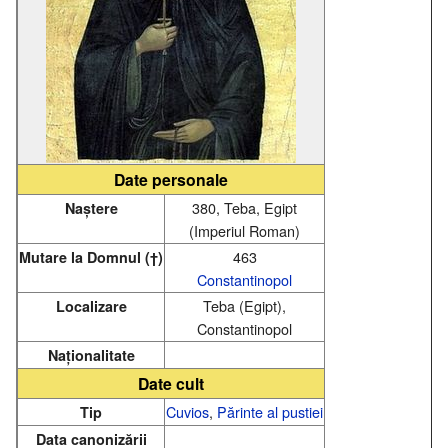
Date personale
380, Teba, Egipt
Naștere
(Imperiul Roman)
463
Mutare la Domnul (†)
Constantinopol
Teba (Egipt),
Localizare
Constantinopol
Naționalitate
Date cult
Cuvios
,
Părinte al pustiei
Tip
Data canonizării