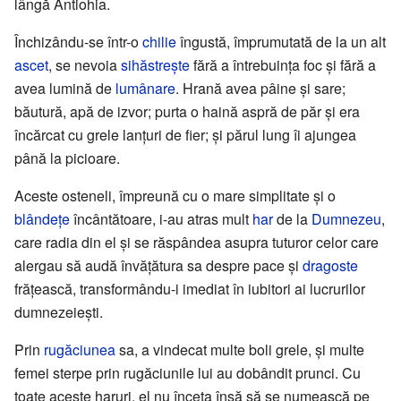
lângă Antiohia.
Închizându-se într-o
chilie
îngustă, împrumutată de la un alt
ascet
, se nevoia
sihăstrește
fără a întrebuința foc și fără a
avea lumină de
lumânare
. Hrană avea pâine și sare;
băutură, apă de izvor; purta o haină aspră de păr și era
încărcat cu grele lanțuri de fier; și părul lung îi ajungea
până la picioare.
Aceste osteneli, împreună cu o mare simplitate și o
blândețe
încântătoare, i-au atras mult
har
de la
Dumnezeu
,
care radia din el și se răspândea asupra tuturor celor care
alergau să audă învățătura sa despre pace și
dragoste
frățească, transformându-i imediat în iubitori ai lucrurilor
dumnezeiești.
Prin
rugăciunea
sa, a vindecat multe boli grele, și multe
femei sterpe prin rugăciunile lui au dobândit prunci. Cu
toate aceste haruri, el nu înceta însă să se numească pe