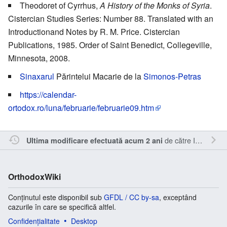
Theodoret of Cyrrhus,
A History of the Monks of Syria
.
Cistercian Studies Series: Number 88. Translated with an
Introductionand Notes by R. M. Price. Cistercian
Publications, 1985. Order of Saint Benedict, Collegeville,
Minnesota, 2008.
Sinaxarul
Părintelui Macarie de la
Simonos-Petras
https://calendar-
ortodox.ro/luna/februarie/februarie09.htm
de către
Inistea
.
Ultima modificare efectuată acum 2 ani
OrthodoxWiki
Conținutul este disponibil sub
GFDL / CC by-sa
, exceptând
cazurile în care se specifică altfel.
Confidențialitate
Desktop