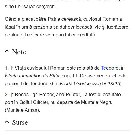
sine un "sărac cerșetor".
Când a plecat către Patria cerească, cuviosul Roman a
lăsat în urmă prezența sa duhovnicească, vie și lucrătoare,
pentru toți cei care se rugau lui cu credință.
Note
↑
Viața cuviosului Roman este relatată de
Teodoret
în
Istoria monahilor din Siria
, cap. 11. De asemenea, el este
pomenit de Teodoret și în
Istoria bisericească
IV.28(25).
↑
Rosos - gr. Ῥῶσός and Ῥωσός - a fost o localitate-
port în Golful Ciliciei, nu departe de Muntele Negru
(Muntele Aman).
Surse