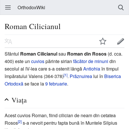
OrthodoxWiki
Roman Cilicianul
Sfântul
Roman Cilicianul
sau
Roman din Rosos
(d. cca.
400) este un
cuvios
părinte sirian
făcător de minuni
din
secolul al IV-lea care s-a ostenit lângă
Antiohia
în timpul
[1]
împăratului Valens (364-378)
.
Prăznuirea
lui în
Biserica
Ortodoxă
se face la
9 februarie
.
Viața
Acest cuvios Roman, fiind cilician de neam din cetatea
[2]
Rosos
s-a nevoit pentru fapta bună în Muntele Silpius