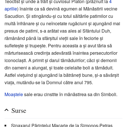
Teoctist și unde a trăit și cuviosul Platon (prăznuit la
4
aprilie
) înainte ca să devină egumen al Mănăstirii vecine
Sacudion. Și stingându-și cu totul săltările patimilor cu
multă înfrânare și cu neîncetate rugăciuni și ajungând mai
presus de patimi, s-a arătat vas ales al Sfântului Duh,
rămânând până la sfârșitul vieții sale în feciorie și
sufletește și trupește. Pentru aceasta a și avut tăria să
mărturisească credința adevărată înaintea persecutorilor
iconoclaști. A primit și darul tămăduirilor; căci și demonii
din oameni a alungat, și toate celelalte boli a tămăduit.
Astfel viețuind și ajungând la bătrâneți bune, și-a săvârșit
viața, mutându-se la Domnul către anul 795.
Moaștele
sale erau cinstite în mănăstirea sa din Simboli.
Surse
Sinaxarul Părintelui Macarie de la Simonos-Petras