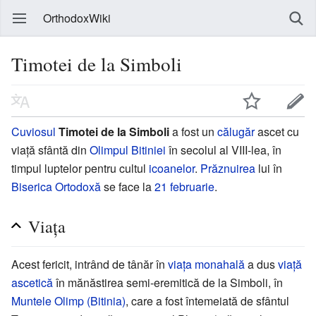
OrthodoxWiki
Timotei de la Simboli
Cuviosul
Timotei de la Simboli
a fost un
călugăr
ascet cu
viață sfântă din
Olimpul Bitiniei
în secolul al VIII-lea, în
timpul luptelor pentru cultul
icoanelor
.
Prăznuirea
lui în
Biserica Ortodoxă
se face la
21 februarie
.
Viața
Acest fericit, intrând de tânăr în
viața monahală
a dus
viață
ascetică
în mănăstirea semi-eremitică de la Simboli, în
Muntele Olimp (Bitinia)
, care a fost întemeiată de sfântul