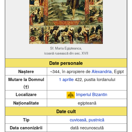
Sf. Maria Egipteanca,
icoană rusească din sec. XVII
Date personale
~344, în apropiere de
Alexandria
, Egipt
Naștere
1 aprilie
422, pustia Iordanului
Mutare la Domnul
(†)
Imperiul Bizantin
Localizare
egipteană
Naționalitate
Date cult
cuvioasă
,
pustnică
Tip
dată necunoscută
Data canonizării