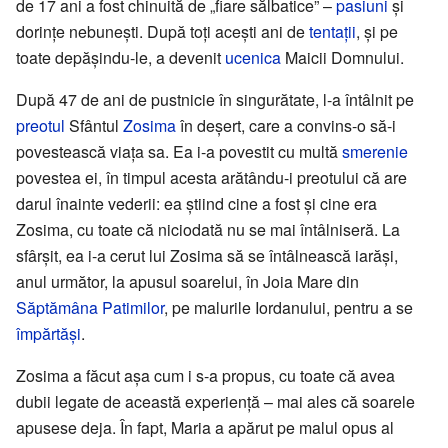
de 17 ani a fost chinuită de „fiare sălbatice” –
pasiuni
și
dorințe nebunești. După toți acești ani de
tentații
, și pe
toate depășindu-le, a devenit
ucenica
Maicii Domnului.
După 47 de ani de pustnicie în singurătate, l-a întâlnit pe
preotul
Sfântul
Zosima
în deșert, care a convins-o să-i
povestească viața sa. Ea i-a povestit cu multă
smerenie
povestea ei, în timpul acesta arătându-i preotului că are
darul înainte vederii: ea știind cine a fost și cine era
Zosima, cu toate că niciodată nu se mai întâlniseră. La
sfârșit, ea i-a cerut lui Zosima să se întâlnească iarăși,
anul următor, la apusul soarelui, în Joia Mare din
Săptămâna Patimilor
, pe malurile Iordanului, pentru a se
împărtăși
.
Zosima a făcut așa cum i s-a propus, cu toate că avea
dubii legate de această experiență – mai ales că soarele
apusese deja. În fapt, Maria a apărut pe malul opus al