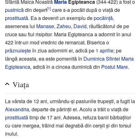
Sfântă Maica Noastră
Maria
Egipteanca
(344-422) a fost o
[1]
pustnică
din deșert
care s-a pocăit după o viață de
prostituată
. Ea a devenit un exemplu de
pocăință
,
asemenea lui
Manase
,
Zaheu
,
David
, răufăcătorul de pe
cruce sau fiul risipitor. Maria Egipteanca a adormit în anul
422 într-un mod vrednic de remarcat. Biserica o
prăznuiește
în ziua adormirii ei, adică pe
1 aprilie
; pe
lângă aceasta, ea este pomenită în
Duminica Sfintei Maria
Egipteanca
, adică în a cincea duminică din
Postul Mare
.
Viața
La vârsta de 12 ani, urmându-și pasiunile trupești, a fugit la
Alexandria
, departe de părinții ei. Acolo a trăit o viață de
prostituată
timp de 17 ani. Adesea, refuza banii bărbaților
cu care mergea, trăind mai degrabă din cerșit și din torsul
inului.