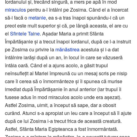
Iordanului și, trecând singură, a mers pe apă în mod
miraculos
pentru a-l întâlni pe Zosima. Când el a încercat
să-i facă o
metanie
, ea s-a tras înapoi spunându-i că un
preot este mult superior și că, pe lângă aceasta, el are cu
el
Sfintele Taine
. Așadar Maria a primit Sfânta
Împărtășanie și a trecut înapoi Iordanul, după ce l-a instruit
pe Zosima cu privire la
mănăstirea
acestuia și i-a dat
întâlnire iarăși după un an, în locul în care se văzuseră
întâia oară. Când el a ajuns acolo, a găsit trupul
neînsuflețit al Mariei împreună cu un mesaj scris pe nisip
care îi cerea să o înmormânteze și îi spunea că murise
imediat după Împărtășanie în anul anterior (iar trupul îi
fusese adus în mod miraculos acolo unde era așezat).
Astfel Zosima, uimit, a început să sape, dar a obosit
curând. Atunci s-a apropiat un leu care a început să îl ajute
după ce lui Zosima i-a trecut frica de această creatură.
Astfel, Sfânta Maria Egipteanca a fost înmormântată.
Zosima s-a reîntors la mănăstire, le-a povestit tuturor ceea