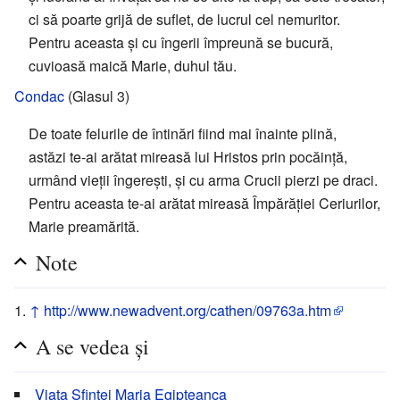
ci să poarte grijă de suflet, de lucrul cel nemuritor.
Pentru aceasta și cu îngerii împreună se bucură,
cuvioasă maică Marie, duhul tău.
Condac
(Glasul 3)
De toate felurile de întinări fiind mai înainte plină,
astăzi te-ai arătat mireasă lui Hristos prin pocăință,
urmând vieții îngerești, și cu arma Crucii pierzi pe draci.
Pentru aceasta te-ai arătat mireasă Împărăției Ceriurilor,
Marie preamărită.
Note
↑
http://www.newadvent.org/cathen/09763a.htm
A se vedea și
Viața Sfintei Maria Egipteanca