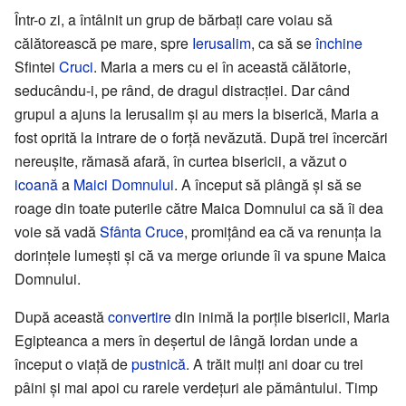
Într-o zi, a întâlnit un grup de bărbați care voiau să
călătorească pe mare, spre
Ierusalim
, ca să se
închine
Sfintei
Cruci
. Maria a mers cu ei în această călătorie,
seducându-i, pe rând, de dragul distracției. Dar când
grupul a ajuns la Ierusalim și au mers la biserică, Maria a
fost oprită la intrare de o forță nevăzută. După trei încercări
nereușite, rămasă afară, în curtea bisericii, a văzut o
icoană
a
Maici Domnului
. A început să plângă și să se
roage din toate puterile către Maica Domnului ca să îi dea
voie să vadă
Sfânta Cruce
, promițând ea că va renunța la
dorințele lumești și că va merge oriunde îi va spune Maica
Domnului.
După această
convertire
din inimă la porțile bisericii, Maria
Egipteanca a mers în deșertul de lângă Iordan unde a
început o viață de
pustnică
. A trăit mulți ani doar cu trei
pâini și mai apoi cu rarele verdețuri ale pământului. Timp