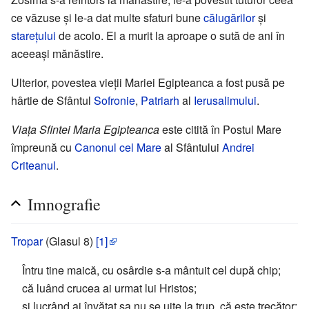
ce văzuse și le-a dat multe sfaturi bune
călugărilor
și
starețului
de acolo. El a murit la aproape o sută de ani în
aceeași mănăstire.
Ulterior, povestea vieții Mariei Egipteanca a fost pusă pe
hârtie de Sfântul
Sofronie
,
Patriarh
al
Ierusalimului
.
Viața Sfintei Maria Egipteanca
este citită în Postul Mare
împreună cu
Canonul cel Mare
al Sfântului
Andrei
Criteanul
.
Imnografie
Tropar
(Glasul 8)
[1]
Întru tine maică, cu osârdie s-a mântuit cel după chip;
că luând crucea ai urmat lui Hristos;
și lucrând ai învățat sa nu se uite la trup, că este trecător;