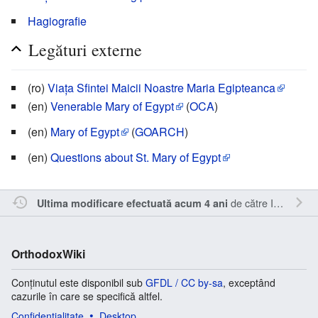
Hagiografie
Legături externe
(ro)
Viața Sfintei Maicii Noastre Maria Egipteanca
(en)
Venerable Mary of Egypt
(
OCA
)
(en)
Mary of Egypt
(
GOARCH
)
(en)
Questions about St. Mary of Egypt
de către
Inistea
.
Ultima modificare efectuată acum 4 ani
OrthodoxWiki
Conținutul este disponibil sub
GFDL / CC by-sa
, exceptând
cazurile în care se specifică altfel.
Confidențialitate
Desktop