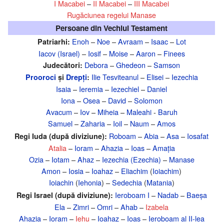
I Macabei
–
II Macabei
–
III Macabei
Rugăciunea regelui Manase
Persoane din Vechiul Testament
Enoh
–
Noe
–
Avraam
–
Isaac
–
Lot
Patriarhi:
Iacov (Israel)
–
Iosif
–
Moise
–
Aaron
–
Finees
Debora
–
Ghedeon
–
Samson
Judecători:
Ilie Tesviteanul
–
Elisei
–
Iezechia
Prooroci
și
Drepți
:
Isaia
–
Ieremia
–
Iezechiel
–
Daniel
Iona
–
Osea
–
David
–
Solomon
Avacum
–
Iov
–
Miheia
–
Maleahi
-
Baruh
Samuel
–
Zaharia
–
Ioil
–
Naum
–
Amos
Roboam
–
Abia
–
Asa
–
Iosafat
Regi Iuda (după diviziune):
Atalia
–
Ioram
–
Ahazia
–
Ioas
–
Amația
Ozia
–
Iotam
–
Ahaz
–
Iezechia (Ezechia)
–
Manase
Amon
–
Iosia
–
Ioahaz
–
Eliachim
(
Ioiachim
)
Ioiachin
(
Iehonia
) –
Sedechia
(
Matania
)
Ieroboam I
–
Nadab
–
Baeșa
Regi Israel (după diviziune):
Ela
–
Zimri
–
Omri
–
Ahab
–
Izabela
Ahazia
–
Ioram
–
Iehu
–
Ioahaz
–
Ioas
–
Ieroboam al II-lea