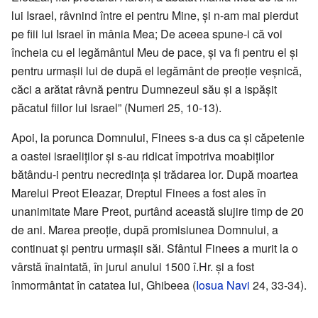
lui Israel, râvnind între ei pentru Mine, și n-am mai pierdut
pe fiii lui Israel în mânia Mea; De aceea spune-i că voi
încheia cu el legământul Meu de pace, și va fi pentru el și
pentru urmașii lui de după el legământ de preoție veșnică,
căci a arătat râvnă pentru Dumnezeul său și a ispășit
păcatul fiilor lui Israel” (Numeri 25, 10-13).
Apoi, la porunca Domnului, Finees s-a dus ca și căpetenie
a oastei israeliților și s-au ridicat împotriva moabiților
bătându-i pentru necredința și trădarea lor. După moartea
Marelui Preot Eleazar, Dreptul Finees a fost ales în
unanimitate Mare Preot, purtând această slujire timp de 20
de ani. Marea preoție, după promisiunea Domnului, a
continuat și pentru urmașii săi. Sfântul Finees a murit la o
vârstă înaintată, în jurul anului 1500 î.Hr. și a fost
înmormântat în catatea lui, Ghibeea (
Iosua Navi
24, 33-34).