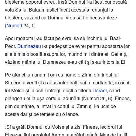
blesteme poporul evreu. Însă Domnul i-a făcut cunoscută
voia Sa lui Balaam astfel încât acesta a renunțat la
blestem, văzând că Domnul vrea să-i binecuvânteze
(
Numeri
24, 1).
Apoi moabiții i-au făcut pe evrei să se închine lui Baal-
Peor.
Dumnezeu
i-a pedepsit pe evrei pentru apostazia lor
și a trimis o boală asupra lor, murind mii dintre ei. Ceilalți,
văzând mânia lui Dumnezeu s-au căit și s-au întors la El.
Pe atunci, un anumit om cu numele Zimri din tribul lui
Simeon a venit și a adus între frații săi o madianită, în ochii
lui Moise și în ochii întregii obști a fiilor lui
Israel
, când
plângeau ei la ușa cortului adunării (Numeri 25, 6). Finees,
plin de mânie, a intrat în cortul lui Zimri și l-a ucis pe
acesta dar și pe femeie cu o lance.
„Și a grăit Domnul cu Moise și a zis: Finees, feciorul lui
Eleazar, fiul preotului Aaron, a abătut mânia Mea de la fiii