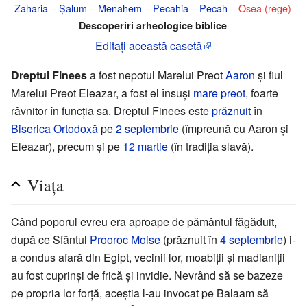
Zaharia
–
Șalum
–
Menahem
–
Pecahia
–
Pecah
–
Osea (rege)
Descoperiri arheologice biblice
Editați această casetă
Dreptul Finees
a fost nepotul Marelui Preot
Aaron
și fiul
Marelui Preot Eleazar, a fost el însuși
mare preot
, foarte
râvnitor în funcția sa. Dreptul Finees este
prăznuit
în
Biserica Ortodoxă
pe
2 septembrie
(împreună cu Aaron și
Eleazar), precum și pe
12 martie
(în tradiția slavă).
Viața
Când poporul evreu era aproape de pământul făgăduit,
după ce Sfântul
Prooroc Moise
(prăznuit în
4 septembrie
) i-
a condus afară din Egipt, vecinii lor, moabiții și madianiții
au fost cuprinși de frică și invidie. Nevrând să se bazeze
pe propria lor forță, aceștia l-au invocat pe Balaam să