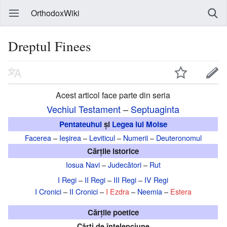
OrthodoxWiki
Dreptul Finees
Acest articol face parte din seria
Vechiul Testament
–
Septuaginta
Pentateuhul
și
Legea lui Moise
Facerea
–
Ieșirea
–
Leviticul
–
Numerii
–
Deuteronomul
Cărțile istorice
Iosua Navi
–
Judecători
–
Rut
I Regi
–
II Regi
–
III Regi
–
IV Regi
I Cronici
–
II Cronici
–
I Ezdra
–
Neemia
–
Estera
Cărțile poetice
Cărți de înțelepciune