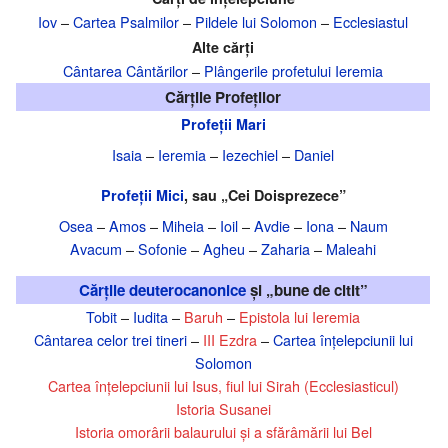
Iov
–
Cartea Psalmilor
–
Pildele lui Solomon
–
Ecclesiastul
Alte cărți
Cântarea Cântărilor
–
Plângerile profetului Ieremia
Cărțile Profeților
Profeții Mari
Isaia
–
Ieremia
–
Iezechiel
–
Daniel
Profeții Mici
, sau „Cei Doisprezece”
Osea
–
Amos
–
Miheia
–
Ioil
–
Avdie
–
Iona
–
Naum
Avacum
–
Sofonie
–
Agheu
–
Zaharia
–
Maleahi
Cărțile deuterocanonice
și „bune de citit”
Tobit
–
Iudita
–
Baruh
–
Epistola lui Ieremia
Cântarea celor trei tineri
–
III Ezdra
–
Cartea înțelepciunii lui
Solomon
Cartea înțelepciunii lui Isus, fiul lui Sirah (Ecclesiasticul)
Istoria Susanei
Istoria omorârii balaurului și a sfărâmării lui Bel