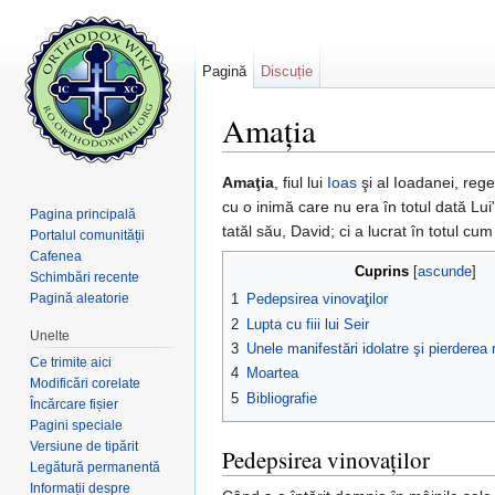
Pagină
Discuție
Amația
Salt la:
navigare
,
căutare
Amaţia
, fiul lui
Ioas
şi al Ioadanei, rege
cu o inimă care nu era în totul dată Lu
Pagina principală
tatăl său, David; ci a lucrat în totul cu
Portalul comunității
Cafenea
Cuprins
[
ascunde
]
Schimbări recente
Pagină aleatorie
1
Pedepsirea vinovaţilor
2
Lupta cu fiii lui Seir
Unelte
3
Unele manifestări idolatre şi pierderea 
Ce trimite aici
4
Moartea
Modificări corelate
5
Bibliografie
Încărcare fișier
Pagini speciale
Versiune de tipărit
Pedepsirea vinovaţilor
Legătură permanentă
Informații despre