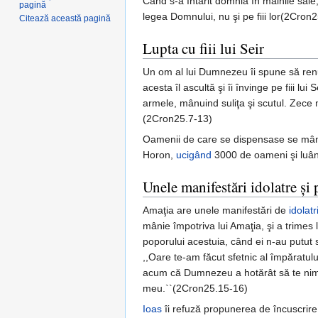
Când s-a întărit domnia în mâinile sal
pagină
legea Domnului, nu şi pe fiii lor(2Cron2
Citează această pagină
Lupta cu fiii lui Seir
Un om al lui Dumnezeu îi spune să renunţ
acesta îl ascultă şi îi învinge pe fiii l
armele, mânuind suliţa şi scutul. Zece mi
(2Cron25.7-13)
Oamenii de care se dispensase se mânie,
Horon,
ucigând
3000 de oameni şi luân
Unele manifestări idolatre şi 
Amaţia are unele manifestări de
idolatr
mânie împotriva lui Amaţia, şi a trimes 
poporului acestuia, când ei n-au putut 
,,Oare te-am făcut sfetnic al împăratului
acum că Dumnezeu a hotărât să te nimice
meu.``(2Cron25.15-16)
Ioas
îi refuză propunerea de încuscrire