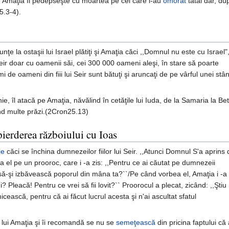
e, Amaţia îi pedepseşte cu moartea pe cei care i-au
omorât
tatăl dar, du
5.3-4).
e la ostaşii lui Israel plătiţi şi Amaţia căci ,,Domnul nu este cu Israel"
ui Seir doar cu oamenii săi, cei 300 000 oameni aleşi, în stare să poarte
 de oameni din fiii lui Seir sunt bătuţi şi aruncaţi de pe vârful unei stân
 îl atacă pe Amaţia, năvălind în cetăţile lui Iuda, de la Samaria la Bet
d multe prăzi.(2Cron25.13)
pierderea războiului cu Ioas
ie
căci se închina dumnezeilor fiilor lui Seir. ,,Atunci Domnul S'a aprins 
la el pe un prooroc, care i -a zis: ,,Pentru ce ai căutat pe dumnezeii
să-şi izbăvească poporul din mâna ta?``/Pe când vorbea el, Amaţia i -a 
? Pleacă! Pentru ce vrei să fii lovit?`` Proorocul a plecat, zicând: ,,Ştiu
ască, pentru că ai făcut lucrul acesta şi n'ai ascultat sfatul
 lui Amaţia şi îi recomandă se nu se
semeţească
din pricina faptului că 