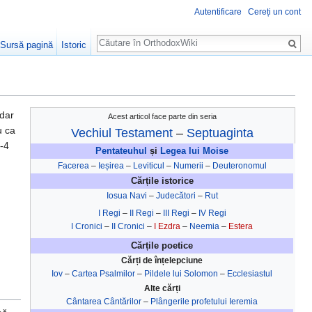
Autentificare
Cereți un cont
Căutare
Sursă pagină
Istoric
 dar
Acest articol face parte din seria
u ca
Vechiul Testament
–
Septuaginta
3-4
Pentateuhul
și
Legea lui Moise
Facerea
–
Ieșirea
–
Leviticul
–
Numerii
–
Deuteronomul
Cărțile istorice
Iosua Navi
–
Judecători
–
Rut
I Regi
–
II Regi
–
III Regi
–
IV Regi
I Cronici
–
II Cronici
–
I Ezdra
–
Neemia
–
Estera
Cărțile poetice
Cărți de înțelepciune
Iov
–
Cartea Psalmilor
–
Pildele lui Solomon
–
Ecclesiastul
Alte cărți
Cântarea Cântărilor
–
Plângerile profetului Ieremia