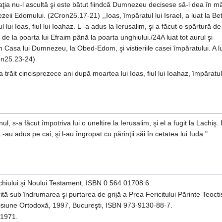
aţia nu-l ascultă şi este bătut fiindcă Dumnezeu decisese să-l dea în mâ
i Edomului. (2Cron25.17-21) ,,Ioas, împăratul lui Israel, a luat la Bet
 lui Ioas, fiul lui Ioahaz. L -a adus la Ierusalim, şi a făcut o spărtură de
, de la poarta lui Efraim până la poarta unghiului./24A luat tot aurul şi
 în Casa lui Dumnezeu, la Obed-Edom, şi vistieriile casei împăratului. A lu
ron25.23-24)
 a trăit cincisprezece ani după moartea lui Ioas, fiul lui Ioahaz, împăratul
 s-a făcut împotriva lui o uneltire la Ierusalim, şi el a fugit la Lachiş.
L-au adus pe cai, şi l-au îngropat cu părinţii săi în cetatea lui Iuda."
echiului şi Noului Testament, ISBN 0 564 01708 6.
rită sub îndrumarea şi purtarea de grijă a Prea Fericitului Părinte Teocti
e Misiune Ortodoxă, 1997, Bucureşti, ISBN 973-9130-88-7.
 1971.