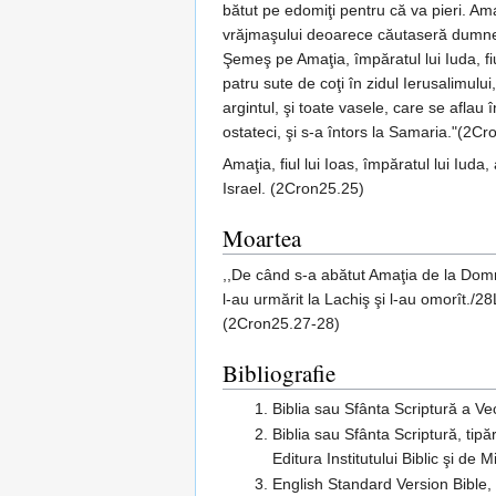
bătut pe edomiţi pentru că va pieri. Am
vrăjmaşului deoarece căutaseră dumnezei
Şemeş pe Amaţia, împăratul lui Iuda, fiul
patru sute de coţi în zidul Ierusalimului
argintul, şi toate vasele, care se aflau
ostateci, şi s-a întors la Samaria."(2C
Amaţia, fiul lui Ioas, împăratul lui Iuda,
Israel. (2Cron25.25)
Moartea
,,De când s-a abătut Amaţia de la Domnul,
l-au urmărit la Lachiş şi l-au omorît./28
(2Cron25.27-28)
Bibliografie
Biblia sau Sfânta Scriptură a V
Biblia sau Sfânta Scriptură, tipă
Editura Institutului Biblic şi d
English Standard Version Bible,