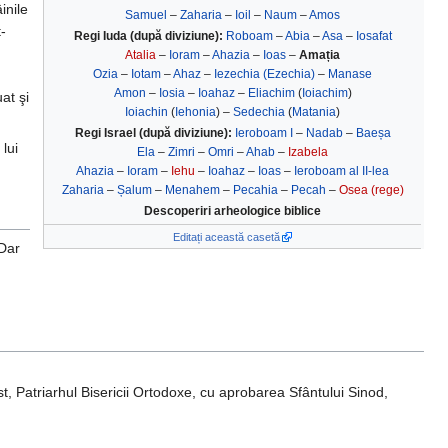
inile
Samuel
–
Zaharia
–
Ioil
–
Naum
–
Amos
-
Regi Iuda (după diviziune):
Roboam
–
Abia
–
Asa
–
Iosafat
Atalia
–
Ioram
–
Ahazia
–
Ioas
–
Amația
Ozia
–
Iotam
–
Ahaz
–
Iezechia (Ezechia)
–
Manase
Amon
–
Iosia
–
Ioahaz
–
Eliachim
(
Ioiachim
)
at şi
Ioiachin
(
Iehonia
) –
Sedechia
(
Matania
)
Regi Israel (după diviziune):
Ieroboam I
–
Nadab
–
Baeșa
 lui
Ela
–
Zimri
–
Omri
–
Ahab
–
Izabela
Ahazia
–
Ioram
–
Iehu
–
Ioahaz
–
Ioas
–
Ieroboam al II-lea
Zaharia
–
Șalum
–
Menahem
–
Pecahia
–
Pecah
–
Osea (rege)
Descoperiri arheologice biblice
Editați această casetă
 Dar
st, Patriarhul Bisericii Ortodoxe, cu aprobarea Sfântului Sinod,