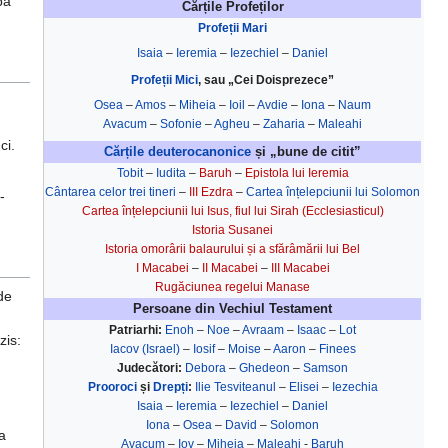
pă
Cărțile Profeților
Profeții Mari
Isaia
–
Ieremia
–
Iezechiel
–
Daniel
Profeții Mici
, sau „Cei Doisprezece”
,
Osea
–
Amos
–
Miheia
–
Ioil
–
Avdie
–
Iona
–
Naum
Avacum
–
Sofonie
–
Agheu
–
Zaharia
–
Maleahi
ci.
Cărțile deuterocanonice
și „bune de citit”
Tobit
–
Iudita
–
Baruh
–
Epistola lui Ieremia
Cântarea celor trei tineri
–
III Ezdra
–
Cartea înțelepciunii lui Solomon
-
Cartea înțelepciunii lui Isus, fiul lui Sirah (Ecclesiasticul)
Istoria Susanei
Istoria omorârii balaurului și a sfărâmării lui Bel
I Macabei
–
II Macabei
–
III Macabei
Rugăciunea regelui Manase
de
Persoane din Vechiul Testament
Patriarhi:
Enoh
–
Noe
–
Avraam
–
Isaac
–
Lot
zis:
Iacov (Israel)
–
Iosif
–
Moise
–
Aaron
–
Finees
Judecători:
Debora
–
Ghedeon
–
Samson
Prooroci
și
Drepți
:
Ilie Tesviteanul
–
Elisei
–
Iezechia
Isaia
–
Ieremia
–
Iezechiel
–
Daniel
Iona
–
Osea
–
David
–
Solomon
a
Avacum
–
Iov
–
Miheia
–
Maleahi
-
Baruh