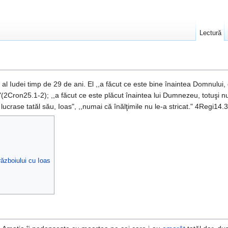
Lectură
 al Iudei timp de 29 de ani. El ,,a făcut ce este bine înaintea Domnului,
i"(2Cron25.1-2); ,,a făcut ce este plăcut înaintea lui Dumnezeu, totuşi n
m lucrase tatăl său, Ioas", ,,numai că înălţimile nu le-a stricat." 4Regi14.
războiului cu Ioas