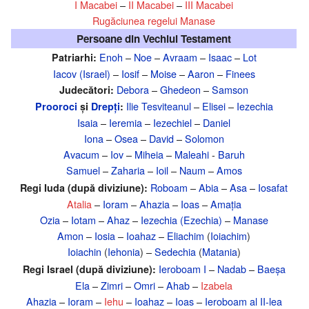
I Macabei
–
II Macabei
–
III Macabei
Rugăciunea regelui Manase
Persoane din Vechiul Testament
Enoh
–
Noe
–
Avraam
–
Isaac
–
Lot
Patriarhi:
Iacov (Israel)
–
Iosif
–
Moise
–
Aaron
–
Finees
Debora
–
Ghedeon
–
Samson
Judecători:
Ilie Tesviteanul
–
Elisei
–
Iezechia
Prooroci
și
Drepți
:
Isaia
–
Ieremia
–
Iezechiel
–
Daniel
Iona
–
Osea
–
David
–
Solomon
Avacum
–
Iov
–
Miheia
–
Maleahi
-
Baruh
Samuel
–
Zaharia
–
Ioil
–
Naum
–
Amos
Roboam
–
Abia
–
Asa
–
Iosafat
Regi Iuda (după diviziune):
Atalia
–
Ioram
–
Ahazia
–
Ioas
–
Amația
Ozia
–
Iotam
–
Ahaz
–
Iezechia (Ezechia)
–
Manase
Amon
–
Iosia
–
Ioahaz
–
Eliachim
(
Ioiachim
)
Ioiachin
(
Iehonia
) –
Sedechia
(
Matania
)
Ieroboam I
–
Nadab
–
Baeșa
Regi Israel (după diviziune):
Ela
–
Zimri
–
Omri
–
Ahab
–
Izabela
Ahazia
–
Ioram
–
Iehu
–
Ioahaz
–
Ioas
–
Ieroboam al II-lea