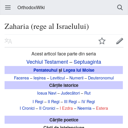
OrthodoxWiki
Zaharia (rege al Israelului)
Acest articol face parte din seria
Vechiul Testament
–
Septuaginta
Pentateuhul
și
Legea lui Moise
Facerea
–
Ieșirea
–
Leviticul
–
Numerii
–
Deuteronomul
Cărțile istorice
Iosua Navi
–
Judecători
–
Rut
I Regi
–
II Regi
–
III Regi
–
IV Regi
I Cronici
–
II Cronici
–
I Ezdra
–
Neemia
–
Estera
Cărțile poetice
Cărți de înțelepciune