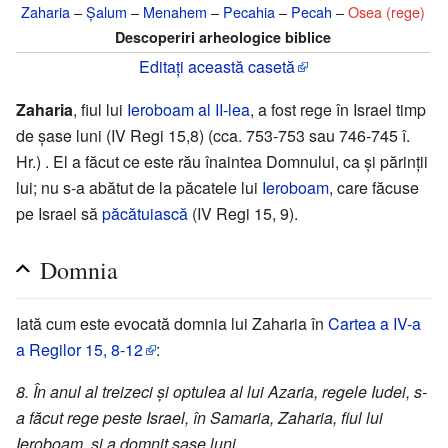
Zaharia
–
Șalum
–
Menahem
–
Pecahia
–
Pecah
–
Osea (rege)
Descoperiri arheologice biblice
Editați această casetă
Zaharia
, fiul lui
Ieroboam al II-lea
, a fost rege în Israel timp
de şase luni (IV Regi 15,8) (cca. 753-753 sau 746-745 î.
Hr.) . El a făcut ce este rău înaintea Domnului, ca şi părinţii
lui; nu s-a abătut de la păcatele lui
Ieroboam
, care făcuse
pe Israel să
păcătuiască
(IV Regi 15, 9).
Domnia
Iată cum este evocată domnia lui Zaharia în
Cartea a IV-a
a Regilor
15, 8-12
:
8. În anul al treizeci şi optulea al lui Azaria, regele Iudei, s-
a făcut rege peste Israel, în Samaria, Zaharia, fiul lui
Ieroboam, şi a domnit şase luni.