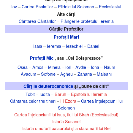
Iov
–
Cartea Psalmilor
–
Pildele lui Solomon
–
Ecclesiastul
Alte cărți
Cântarea Cântărilor
–
Plângerile profetului Ieremia
Cărțile Profeților
Profeții Mari
Isaia
–
Ieremia
–
Iezechiel
–
Daniel
Profeții Mici
, sau „Cei Doisprezece”
Osea
–
Amos
–
Miheia
–
Ioil
–
Avdie
–
Iona
–
Naum
Avacum
–
Sofonie
–
Agheu
–
Zaharia
–
Maleahi
Cărțile deuterocanonice
și „bune de citit”
Tobit
–
Iudita
–
Baruh
–
Epistola lui Ieremia
Cântarea celor trei tineri
–
III Ezdra
–
Cartea înțelepciunii lui
Solomon
Cartea înțelepciunii lui Isus, fiul lui Sirah (Ecclesiasticul)
Istoria Susanei
Istoria omorârii balaurului și a sfărâmării lui Bel