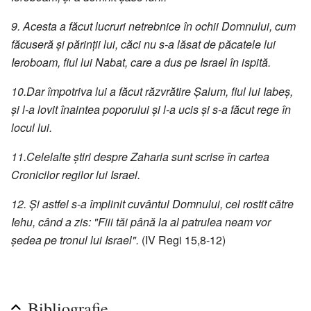
9. Acesta a făcut lucruri netrebnice în ochii Domnului, cum
făcuseră şi părinţii lui, căci nu s-a lăsat de păcatele lui
Ieroboam, fiul lui Nabat, care a dus pe Israel în ispită.
10.Dar împotriva lui a făcut răzvrătire Şalum, fiul lui Iabeş,
şi l-a lovit înaintea poporului şi l-a ucis şi s-a făcut rege în
locul lui.
11.Celelalte ştiri despre Zaharia sunt scrise în cartea
Cronicilor regilor lui Israel.
12. Şi astfel s-a împlinit cuvântul Domnului, cel rostit către
Iehu, când a zis: "Fiii tăi până la al patrulea neam vor
şedea pe tronul lui Israel".
(IV Regi 15,8-12)
Bibliografie