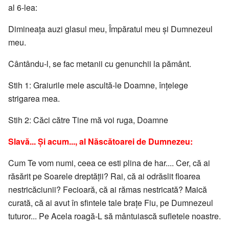
al 6-lea:
Dimineaţa auzi glasul meu, Împăratul meu şi Dumnezeul
meu.
Cântându-l, se fac metanii cu genunchii la pământ.
Stih 1: Graiurile mele ascultă-le Doamne, înţelege
strigarea mea.
Stih 2: Căci către Tine mă voi ruga, Doamne
Slavă... Şi acum..., al Născătoarei de Dumnezeu:
Cum Te vom numi, ceea ce esti plina de har.... Cer, că ai
răsărit pe Soarele dreptăţii? Rai, că ai odrăslit floarea
nestricăciunii? Fecioară, că ai rămas nestricată? Maică
curată, că ai avut în sfintele tale braţe Fiu, pe Dumnezeul
tuturor... Pe Acela roagă-L să mântuiască sufletele noastre.