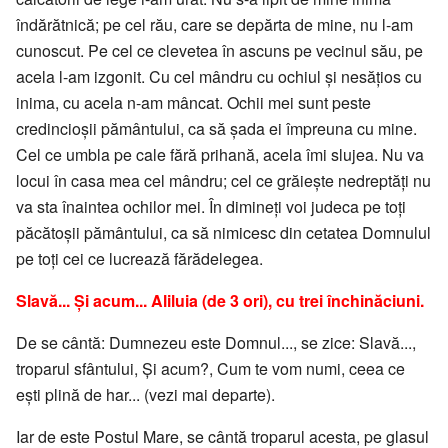
îndărătnică; pe cel rău, care se depărta de mine, nu l-am
cunoscut. Pe cel ce clevetea în ascuns pe vecinul său, pe
acela l-am izgonit. Cu cel mândru cu ochiul şi nesăţios cu
inima, cu acela n-am mâncat. Ochii mei sunt peste
credincioşii pământului, ca să şada ei împreuna cu mine.
Cel ce umbla pe cale fără prihană, acela îmi slujea. Nu va
locui în casa mea cel mândru; cel ce grăieşte nedreptăţi nu
va sta înaintea ochilor mei. În dimineţi voi judeca pe toţi
păcătoşii pământului, ca să nimicesc din cetatea Domnulul
pe toţi cei ce lucrează fărădelegea.
Slavă... Şi acum... Aliluia (de 3 ori), cu trei închinăciuni.
De se cântă: Dumnezeu este Domnul..., se zice: Slavă...,
troparul sfântului, Şi acum?, Cum te vom numi, ceea ce
eşti plină de har... (vezi mai departe).
Iar de este Postul Mare, se cântă troparul acesta, pe glasul