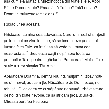
aşa cum s-a arătat la Miezonoptica din toate zilele. Apoi
Sfinte Dumnezeule? Preasfântă Treime? Tatăl nostru?
Doamne miluieşte (de 12 ori). Şi
Rugăciunea aceasta
Hristoase, Lumina cea adevărată, Care luminezi şi sfinţeşti
pe tot omul ce vine în lume, să se însemneze peste noi
lumina feţei Tale, ca într-însa să vedem lumina cea
neapropiata. Îndreptează paşii noştri spre lucrarea
poruncilor Tale, pentru rugăciunile Preacuratei Maicii Tale
şi ale tuturor sfinţilor Tăi. Amin.
Apărătoare Doamnă, pentru biruinţă mulţumiri, izbăvindu-
ne din nevoi, aducem ţie, Născătoare de Dumnezeu, noi
robii tăi. Ci ca ceea ce ai stăpânire nebiruită, izbăveşte-ne
pe noi din toate nevoile, ca să strigăm ţie: Bucură-te,
Mireasă pururea Fecioară.