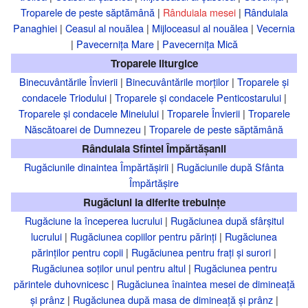
Troparele de peste săptămână
|
Rânduiala mesei
|
Rânduiala
Panaghiei
|
Ceasul al nouălea
|
Mijloceasul al nouălea
|
Vecernia
|
Pavecernița Mare
|
Pavecernița Mică
Troparele liturgice
Binecuvântările Învierii
|
Binecuvântările morților
|
Troparele și
condacele Triodului
|
Troparele și condacele Penticostarului
|
Troparele și condacele Mineiului
|
Troparele Învierii
|
Troparele
Născătoarei de Dumnezeu
|
Troparele de peste săptămână
Rânduiala Sfintei Împărtășanii
Rugăciunile dinaintea Împărtășirii
|
Rugăciunile după Sfânta
Împărtășire
Rugăciuni la diferite trebuințe
Rugăciune la începerea lucrului
|
Rugăciunea după sfârșitul
lucrului
|
Rugăciunea copiilor pentru părinți
|
Rugăciunea
părinților pentru copii
|
Rugăciunea pentru frați și surori
|
Rugăciunea soților unul pentru altul
|
Rugăciunea pentru
părintele duhovnicesc
|
Rugăciunea înaintea mesei de dimineață
și prânz
|
Rugăciunea după masa de dimineață și prânz
|