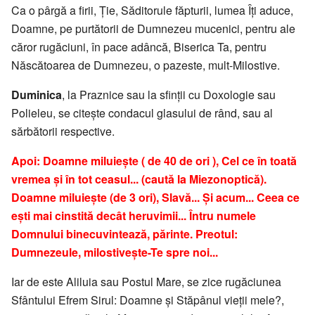
Ca o pârgă a firii, Ţie, Săditorule făpturii, lumea Îţi aduce,
Doamne, pe purtătorii de Dumnezeu mucenici, pentru ale
căror rugăciuni, în pace adâncă, Biserica Ta, pentru
Născătoarea de Dumnezeu, o pazeste, mult-Milostive.
Duminica
, la Praznice sau la sfinţii cu Doxologie sau
Polieleu, se citeşte condacul glasului de rând, sau al
sărbătorii respective.
Apoi: Doamne miluieşte ( de 40 de ori ), Cel ce în toată
vremea şi în tot ceasul... (caută la Miezonoptică).
Doamne miluieşte (de 3 ori), Slavă... Şi acum... Ceea ce
eşti mai cinstită decât heruvimii... Întru numele
Domnului binecuvintează, părinte. Preotul:
Dumnezeule, milostiveşte-Te spre noi...
Iar de este Aliluia sau Postul Mare, se zice rugăciunea
Sfântului Efrem Sirul: Doamne şi Stăpânul vieţii mele?,