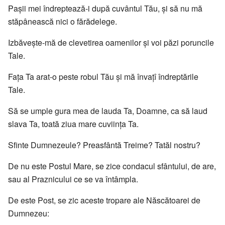
Paşii mei îndreptează-i după cuvântul Tău, şi să nu mă
stăpânească nici o fărădelege.
Izbăveşte-mă de clevetirea oamenilor şi voi păzi poruncile
Tale.
Faţa Ta arat-o peste robul Tău şi mă învaţî îndreptările
Tale.
Să se umple gura mea de lauda Ta, Doamne, ca să laud
slava Ta, toată ziua mare cuviinţa Ta.
Sfinte Dumnezeule? Preasfântă Treime? Tatăl nostru?
De nu este Postul Mare, se zice condacul sfântului, de are,
sau al Praznicului ce se va întâmpla.
De este Post, se zic aceste tropare ale Născătoarei de
Dumnezeu: