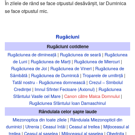
În zilele de rând se face otpustul desăvârşit, iar Duminica
se face otpustul mic.
Rugăciuni
Rugăciuni cotidiene
Rugăciunea de dimineață
|
Rugăciunea de seară
|
Rugăciunea
de Luni
|
Rugăciunea de Marți
|
Rugăciunea de Miercuri
|
Rugăciunea de Joi
|
Rugăciunea de Vineri
|
Rugăciunea de
Sâmbătă
|
Rugăciunea de Duminică
|
Troparele de umilință
|
Tatăl nostru - Rugăciunea domnească
|
Crezul – Simbolul
Credinței
|
Imnul Sfintei Fecioare (Axionul)
|
Rugăciunea
Sfântului Vasile cel Mare
|
Canon către Maica Domnului
|
Rugăciunea Sfântului Ioan Damaschinul
Rânduiala celor șapte laude
Miezonoptica din toate zilele
|
Rânduiala Miezonopticii din
duminici
|
Utrenia
|
Ceasul întâi
|
Ceasul al treilea
|
Mijloceasul al
treilea
|
Ceasul al șaselea
|
Mijloceasul al șaselea
|
Obednița
|