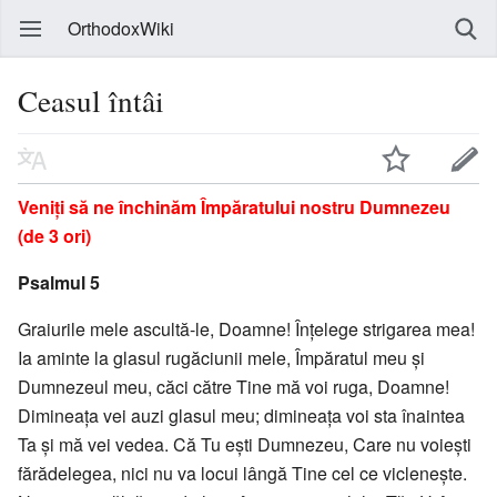
OrthodoxWiki
Ceasul întâi
Veniţi să ne închinăm Împăratului nostru Dumnezeu
(de 3 ori)
Psalmul 5
Graiurile mele ascultă-le, Doamne! Înţelege strigarea mea!
Ia aminte la glasul rugăciunii mele, Împăratul meu şi
Dumnezeul meu, căci către Tine mă voi ruga, Doamne!
Dimineaţa vei auzi glasul meu; dimineaţa voi sta înaintea
Ta şi mă vei vedea. Că Tu eşti Dumnezeu, Care nu voieşti
fărădelegea, nici nu va locui lângă Tine cel ce vicleneşte.