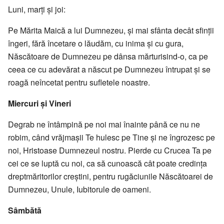
Luni, marţi şi joi:
Pe Mărita Maică a lui Dumnezeu, şi mai sfânta decât sfinţii
îngeri, fără încetare o lăudăm, cu inima şi cu gura,
Născătoare de Dumnezeu pe dânsa mărturisind-o, ca pe
ceea ce cu adevărat a născut pe Dumnezeu întrupat şi se
roagă neîncetat pentru sufletele noastre.
Miercuri şi Vineri
Degrab ne întâmpină pe noi mai înainte până ce nu ne
robim, când vrăjmaşii Te hulesc pe Tine şi ne îngrozesc pe
noi, Hristoase Dumnezeul nostru. Pierde cu Crucea Ta pe
cei ce se luptă cu noi, ca să cunoască cât poate credinţa
dreptmăritorilor creştini, pentru rugăciunile Născătoarei de
Dumnezeu, Unule, Iubitorule de oameni.
Sâmbătă