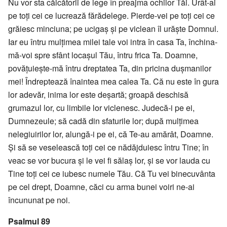
Nu vor sta călcătorii de lege în preajma ochilor Tăi. Urât-ai
pe toţi cei ce lucrează fărădelege. Pierde-vei pe toţi cei ce
grăiesc minciuna; pe ucigaş şi pe viclean îl urăşte Domnul.
Iar eu întru mulţimea milei tale voi intra în casa Ta, închina-
mă-voi spre sfânt locaşul Tău, întru frica Ta. Doamne,
povăţuieşte-mă întru dreptatea Ta, din pricina duşmanilor
mei! Îndreptează înaintea mea calea Ta. Că nu este în gura
lor adevăr, inima lor este deşartă; groapă deschisă
grumazul lor, cu limbile lor viclenesc. Judecă-i pe ei,
Dumnezeule; să cadă din sfaturile lor; după mulţimea
nelegiuirilor lor, alungă-i pe ei, că Te-au amărât, Doamne.
Şi să se veselească toţi cei ce nădăjduiesc întru Tine; în
veac se vor bucura şi le vei fi sălaş lor, şi se vor lauda cu
Tine toţi cei ce iubesc numele Tău. Că Tu vei binecuvânta
pe cel drept, Doamne, căci cu arma bunei voiri ne-ai
încununat pe noi.
Psalmul 89