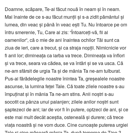
Doamne, scăpare, Te-ai făcut nouă în neam şi în neam.
Mai înainte de ce s-au făcut munţii şi s-a zidit pământul şi
lumea, din veac şi până în veac eşti Tu. Nu întoarce pe om
întru smerenie, Tu, Care ai zis: “Întoarceţi-vă, fii ai
oamenilor”, că o mie de ani înaintea ochilor Tăi sunt ca
ziua de ieri, care a trecut, şi ca straja nopţii. Nimicnicie vor
fi anii lor; dimineaţa ca iarba va trece. Dimineaţa va înflori
şi va trece, seara va cădea, se va întări şi se va usca. Că
ne-am sfârsit de urgia Ta şi de mânia Ta ne-am tulburat.
Pus-ai fărădelegile noastre înintea Ta, greşealele noastre
ascunse, la lumina feţei Tale. Că toate zilele noastre s-au
împuţinat şi în mânia Ta ne-am stins. Anii noştri s-au
socotit ca pânza unui paianjen; zilele anilor noştri sunt
şaptezeci de ani; iar de vor fi în putere, optzeci de ani, şi ce
este mai mult decât aceştia, osteneală şi durere; că trece
viaţa noastră şi ne vom duce. Cine cunoaşte puterea urgiei
Tale şi cine măsoară mânia Ta, după temerea de Tine ?