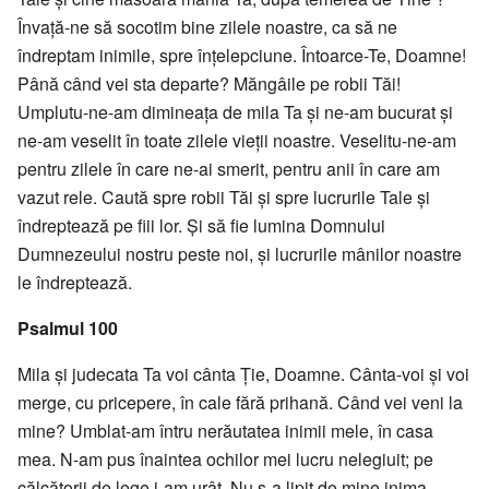
Învaţă-ne să socotim bine zilele noastre, ca să ne
îndreptam inimile, spre înţelepciune. Întoarce-Te, Doamne!
Până când vei sta departe? Măngâile pe robii Tăi!
Umplutu-ne-am dimineaţa de mila Ta şi ne-am bucurat şi
ne-am veselit în toate zilele vieţii noastre. Veselitu-ne-am
pentru zilele în care ne-ai smerit, pentru anii în care am
vazut rele. Caută spre robii Tăi şi spre lucrurile Tale şi
îndreptează pe fiii lor. Şi să fie lumina Domnului
Dumnezeului nostru peste noi, şi lucrurile mânilor noastre
le îndreptează.
Psalmul 100
Mila şi judecata Ta voi cânta Ţie, Doamne. Cânta-voi şi voi
merge, cu pricepere, în cale fără prihană. Când vei veni la
mine? Umblat-am întru nerăutatea inimii mele, în casa
mea. N-am pus înaintea ochilor mei lucru nelegiuit; pe
călcătorii de lege i-am urât. Nu s-a lipit de mine inima