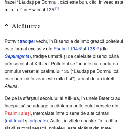
frazei "Lăudați pe Domnul, căci este bun, căci în veac este
[1]
mila Lui" în Psalmul 135
.
Alcătuirea
Potrivit
tradiţiei
vechi, în Bisericile de limb greacă polieleul
este format exclusiv din
Psalmii
134
şi
135
(din
Septuaginta
), tradiţie urmată şi de celelalte biserici până
prin secolul al XIII-lea. Polieleul se încheie cu repetarea
primului verset al psalmului 135 ("Lăudaţi pe Domnul că
este bun, că în veac este mila Lui"), urmat de un întreit
Aliluia
.
De pe la sfârşitul secolului al XIII-lea, în unele Biserici au
început să se adauge la cântarea polieleului versete din
Psalmii aleşi
, intercalate între o serie de alte cântări
(
mărimuri
şi
pripeale
). Astfel, în zilele noastre, în tradiţia
slavă şi românească, polieleul este alcătuit din toate