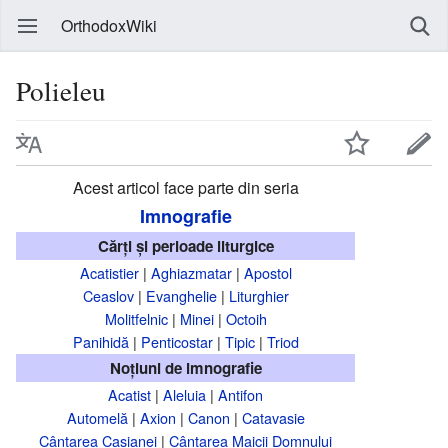
OrthodoxWiki
Polieleu
Acest articol face parte din seria
Imnografie
Cărți și perioade liturgice
Acatistier
|
Aghiazmatar
|
Apostol
Ceaslov
|
Evanghelie
|
Liturghier
Molitfelnic
|
Minei
|
Octoih
Panihidă
|
Penticostar
|
Tipic
|
Triod
Noțiuni de imnografie
Acatist
|
Aleluia
|
Antifon
Automelă
|
Axion
|
Canon
|
Catavasie
Cântarea Casianei
|
Cântarea Maicii Domnului