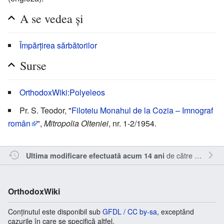
A se vedea şi
Împărţirea sărbătorilor
Surse
OrthodoxWiki:Polyeleos
Pr. S. Teodor, "
Filoteiu Monahul de la Cozia – Imnograf
român
",
Mitropolia Olteniei
, nr. 1-2/1954.
de către
Kamasar
Ultima modificare efectuată acum 14 ani
OrthodoxWiki
Conținutul este disponibil sub
GFDL / CC by-sa
, exceptând
cazurile în care se specifică altfel.