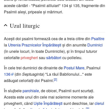
aceste cântări - "Psalmii aliluiari" 134 şi 135, fragmente din
Psalmii aleşi, pripeale şi mărimuri.
Uzul liturgic
Aceşti doi psalmi formează cea de a treia citire din
Psaltire
la
Utrenia
Praznicelor Împărăteşti
şi din anumite
Duminici
(în unele locuri, în toate Duminicile), şi în timpul tuturor
celorlalte
privegheri
sau
sărbători
cu polieleu.
În cele trei duminici de dinainte de
Postul Mare
, Psalmul
136
(din
Septuaginta
) "La râul Babilonului..." este
[2]
adăugat celorlalţi doi Psalmi.
În slujbele
parohiale
, de obicei, Psalmii sunt scurtaţi.
Acesta este unul din cele mai solemne momente ale
privegherii, când
Uşile Împărăteşti
sunt deschise, iar
clerul
[3]