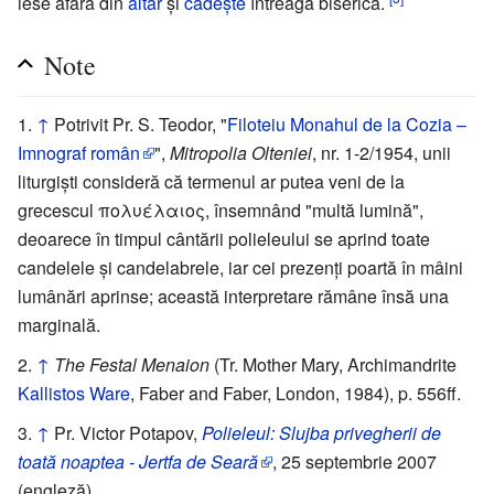
iese afară din
altar
şi
cădeşte
întreaga biserică.
Note
↑
Potrivit Pr. S. Teodor, "
Filoteiu Monahul de la Cozia –
Imnograf român
",
Mitropolia Olteniei
, nr. 1-2/1954, unii
liturgişti consideră că termenul ar putea veni de la
grecescul πολυέλαιος, însemnând "multă lumină",
deoarece în timpul cântării polieleului se aprind toate
candelele şi candelabrele, iar cei prezenţi poartă în mâini
lumânări aprinse; această interpretare rămâne însă una
marginală.
↑
The Festal Menaion
(Tr. Mother Mary, Archimandrite
Kallistos Ware
, Faber and Faber, London, 1984), p. 556ff.
↑
Pr. Victor Potapov,
Polieleul: Slujba privegherii de
toată noaptea - Jertfa de Seară
, 25 septembrie 2007
(engleză).