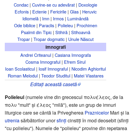
Condac
|
Cuvine-se cu adevărat
|
Doxologie
Ecfonis
|
Ectenie
|
Fericirile
|
Glas
|
Heruvic
Idiomelă
|
Imn
|
Irmos
|
Luminândă
Ode biblice
|
Paraclis
|
Polieleu
|
Prochimen
Psalmii din Tipic
|
Stihiră
|
Stihoavnă
Tropar
|
Tropar dogmatic
|
Unule Născut
Imnografi
Andrei Criteanul
|
Casiana Imnografa
Cosma Imnograful
|
Efrem Sirul
Ioan Scolasticul
|
Iosif Imnograful
|
Nicodim Aghioritul
Roman Melodul
|
Teodor Studitul
|
Matei Vlastares
Editați această casetă
Polieleul
(numele vine din grecescul πολυέλεος, de la
πολυ "mult" şi έλεος "milă"), este un grup de imnuri
liturgice care se cântă la Privegherea
Praznicelor
Mari şi la
utrenia
sărbătorilor unor
sfinţi
cinstiţi în mod deosebit (sfinţi
"cu polieleu"). Numele de "polieleu" provine din repetarea