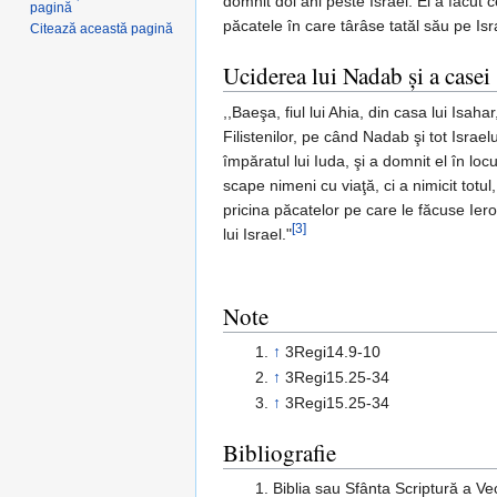
domnit doi ani peste Israel. El a făcut 
pagină
păcatele în care târâse tatăl său pe Isr
Citează această pagină
Uciderea lui Nadab şi a casei 
,,Baeşa, fiul lui Ahia, din casa lui Isaha
Filistenilor, pe când Nadab şi tot Israel
împăratul lui Iuda, şi a domnit el în loc
scape nimeni cu viaţă, ci a nimicit totu
pricina păcatelor pe care le făcuse Ie
[3]
lui Israel."
Note
↑
3Regi14.9-10
↑
3Regi15.25-34
↑
3Regi15.25-34
Bibliografie
Biblia sau Sfânta Scriptură a V