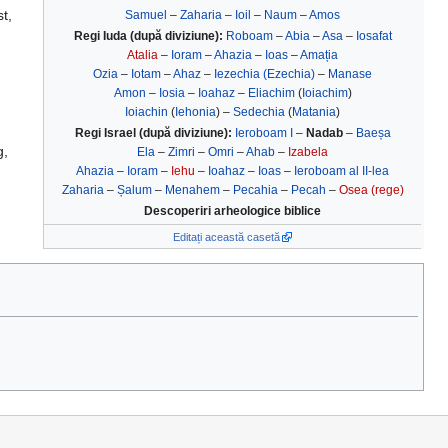
t,
Samuel
–
Zaharia
–
Ioil
–
Naum
–
Amos
Regi Iuda (după diviziune):
Roboam
–
Abia
–
Asa
–
Iosafat
Atalia
–
Ioram
–
Ahazia
–
Ioas
–
Amația
Ozia
–
Iotam
–
Ahaz
–
Iezechia (Ezechia)
–
Manase
Amon
–
Iosia
–
Ioahaz
–
Eliachim
(
Ioiachim
)
Ioiachin
(
Iehonia
) –
Sedechia
(
Matania
)
Regi Israel (după diviziune):
Ieroboam I
–
Nadab
–
Baeșa
g,
Ela
–
Zimri
–
Omri
–
Ahab
–
Izabela
Ahazia
–
Ioram
–
Iehu
–
Ioahaz
–
Ioas
–
Ieroboam al II-lea
Zaharia
–
Șalum
–
Menahem
–
Pecahia
–
Pecah
–
Osea (rege)
Descoperiri arheologice biblice
Editați această casetă