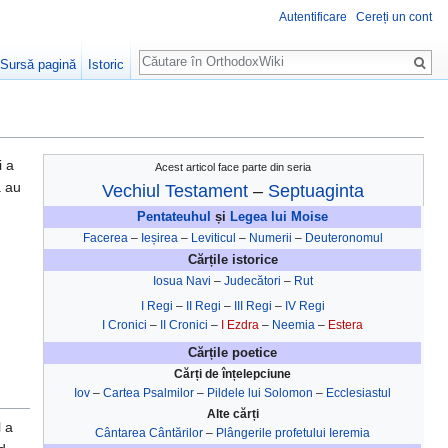
Autentificare
Cereți un cont
Căutare
Sursă pagină
Istoric
i a
Acest articol face parte din seria
a au
Vechiul Testament
–
Septuaginta
Pentateuhul
și
Legea lui Moise
Facerea
–
Ieșirea
–
Leviticul
–
Numerii
–
Deuteronomul
Cărțile istorice
Iosua Navi
–
Judecători
–
Rut
I Regi
–
II Regi
–
III Regi
–
IV Regi
I Cronici
–
II Cronici
–
I Ezdra
–
Neemia
–
Estera
Cărțile poetice
Cărți de înțelepciune
Iov
–
Cartea Psalmilor
–
Pildele lui Solomon
–
Ecclesiastul
Alte cărți
l a
Cântarea Cântărilor
–
Plângerile profetului Ieremia