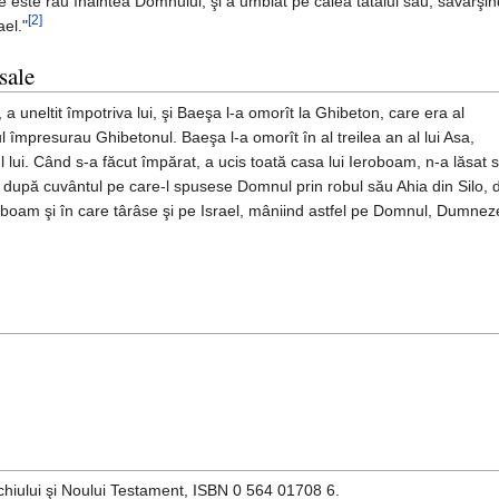
ce este rău înaintea Domnului, şi a umblat pe calea tatălui său, săvârşin
[2]
ael."
sale
r, a uneltit împotriva lui, şi Baeşa l-a omorît la Ghibeton, care era al
ul împresurau Ghibetonul. Baeşa l-a omorît în al treilea an al lui Asa,
ul lui. Când s-a făcut împărat, a ucis toată casa lui Ieroboam, n-a lăsat 
l, după cuvântul pe care-l spusese Domnul prin robul său Ahia din Silo, 
roboam şi în care târâse şi pe Israel, mâniind astfel pe Domnul, Dumnez
echiului şi Noului Testament, ISBN 0 564 01708 6.