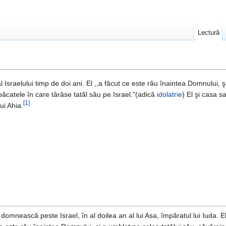
Lectură
al Israelului timp de doi ani. El ,,a făcut ce este rău înaintea Domnului, ş
păcatele în care târâse tatăl său pe Israel."(adică
idolatrie
) El şi casa s
[1]
ui Ahia.
 domnească peste Israel, în al doilea an al lui Asa, împăratul lui Iuda. E