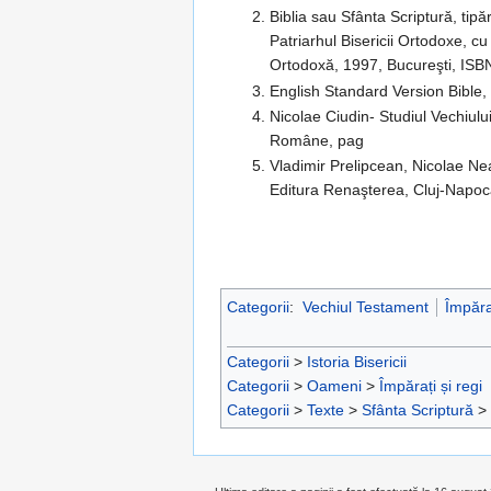
Biblia sau Sfânta Scriptură, tipă
Patriarhul Bisericii Ortodoxe, cu
Ortodoxă, 1997, Bucureşti, ISB
English Standard Version Bible,
Nicolae Ciudin- Studiul Vechiului
Române, pag
Vladimir Prelipcean, Nicolae N
Editura Renaşterea, Cluj-Napo
Categorii
:
Vechiul Testament
Împăraț
Categorii
>
Istoria Bisericii
Categorii
>
Oameni
>
Împărați și regi
Categorii
>
Texte
>
Sfânta Scriptură
>