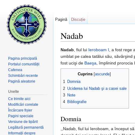
Pagină
Discuție
Nadab
Salt la:
navigare
,
căutare
Nadab
, fiul lui
Ieroboam I
, a fost rege 
umblat pe calea tatălui său, săvârşind 
Pagina principală
fost ucişi de
Baeşa
, împlinind prorocia l
Portalul comunității
Cafenea
Cuprins
[
ascunde
]
Schimbări recente
Pagină aleatorie
1
Domnia
2
Uciderea lui Nadab şi a casei sale
Unelte
3
Note
Ce trimite aici
4
Bibliografie
Modificări corelate
Încărcare fișier
Pagini speciale
Domnia
Versiune de tipărit
Legătură permanentă
,,Nadab, fiul lui Ieroboam, a început să
Informații despre