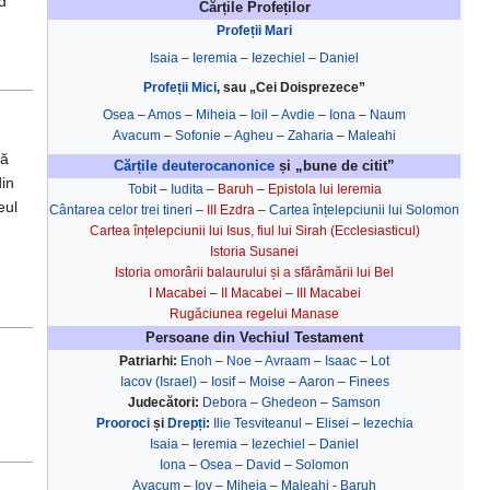
d
Cărțile Profeților
Profeții Mari
Isaia
–
Ieremia
–
Iezechiel
–
Daniel
Profeții Mici
, sau „Cei Doisprezece”
Osea
–
Amos
–
Miheia
–
Ioil
–
Avdie
–
Iona
–
Naum
Avacum
–
Sofonie
–
Agheu
–
Zaharia
–
Maleahi
să
Cărțile deuterocanonice
și „bune de citit”
din
Tobit
–
Iudita
–
Baruh
–
Epistola lui Ieremia
eul
Cântarea celor trei tineri
–
III Ezdra
–
Cartea înțelepciunii lui Solomon
Cartea înțelepciunii lui Isus, fiul lui Sirah (Ecclesiasticul)
Istoria Susanei
Istoria omorârii balaurului și a sfărâmării lui Bel
I Macabei
–
II Macabei
–
III Macabei
Rugăciunea regelui Manase
Persoane din Vechiul Testament
Patriarhi:
Enoh
–
Noe
–
Avraam
–
Isaac
–
Lot
Iacov (Israel)
–
Iosif
–
Moise
–
Aaron
–
Finees
Judecători:
Debora
–
Ghedeon
–
Samson
Prooroci
și
Drepți
:
Ilie Tesviteanul
–
Elisei
–
Iezechia
Isaia
–
Ieremia
–
Iezechiel
–
Daniel
Iona
–
Osea
–
David
–
Solomon
Avacum
–
Iov
–
Miheia
–
Maleahi
-
Baruh