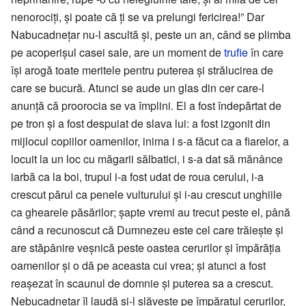
nenorociți, și poate că ți se va prelungi fericirea!” Dar
Nabucadnețar nu-l ascultă și, peste un an, când se plimba
pe acoperișul casei sale, are un moment de
trufie
în care
își arogă toate meritele pentru puterea și strălucirea de
care se bucură. Atunci se aude un glas din cer care-l
anunță că proorocia se va împlini. El a fost îndepărtat de
pe tron și a fost despuiat de slava lui: a fost izgonit din
mijlocul copiilor oamenilor, inima i s-a făcut ca a fiarelor, a
locuit la un loc cu măgarii sălbatici, i s-a dat să mănânce
iarbă ca la boi, trupul i-a fost udat de roua cerului, i-a
crescut părul ca penele vulturului și i-au crescut unghiile
ca ghearele păsărilor; șapte vremi au trecut peste el, până
când a recunoscut că Dumnezeu este cel care trăiește și
are stăpânire veșnică peste oastea cerurilor și împărăția
oamenilor și o dă pe aceasta cui vrea; și atunci a fost
reașezat în scaunul de domnie și puterea sa a crescut.
Nebucadnețar îl laudă și-l slăvește pe împăratul cerurilor,