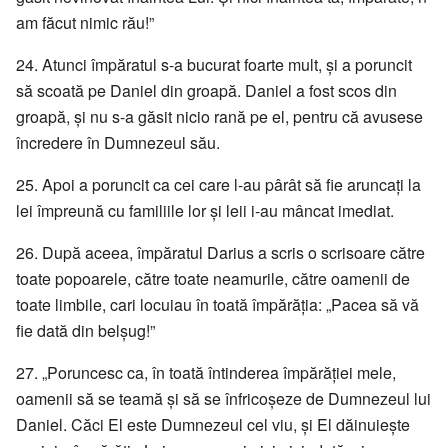
am făcut nimic rău!”
24. Atunci împăratul s-a bucurat foarte mult, și a poruncit
să scoată pe Daniel din groapă. Daniel a fost scos din
groapă, și nu s-a găsit nicio rană pe el, pentru că avusese
încredere în Dumnezeul său.
25. Apoi a poruncit ca cei care l-au pârât să fie aruncați la
lei împreună cu familiile lor și leii i-au mâncat imediat.
26. După aceea, împăratul Darius a scris o scrisoare către
toate popoarele, către toate neamurile, către oamenii de
toate limbile, cari locuiau în toată împărăția: „Pacea să vă
fie dată din belșug!”
27. „Poruncesc ca, în toată întinderea împărăției mele,
oamenii să se teamă și să se înfricoșeze de Dumnezeul lui
Daniel. Căci El este Dumnezeul cel viu, și El dăinuiește