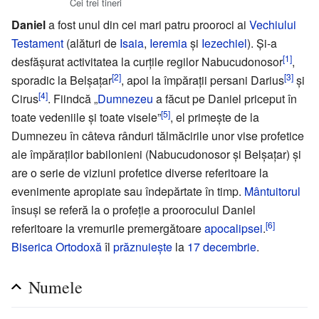
Cei trei tineri
Daniel
a fost unul din cei mari patru prooroci ai
Vechiului
Testament
(alături de
Isaia
,
Ieremia
și
Iezechiel
). Și-a
[1]
desfășurat activitatea la curțile regilor Nabucudonosor
,
[2]
[3]
sporadic la Belșațar
, apoi la împărații persani Darius
și
[4]
Cirus
. Fiindcă „
Dumnezeu
a făcut pe Daniel priceput în
[5]
toate vedeniile și toate visele”
, el primește de la
Dumnezeu în câteva rânduri tălmăcirile unor vise profetice
ale împăraților babilonieni (Nabucudonosor și Belșațar) și
are o serie de viziuni profetice diverse referitoare la
evenimente apropiate sau îndepărtate în timp.
Mântuitorul
însuși se referă la o profeție a proorocului Daniel
[6]
referitoare la vremurile premergătoare
apocalipsei
.
Biserica Ortodoxă
îl
prăznuiește
la
17 decembrie
.
Numele