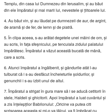
Templu, din casa lui Dumnezeu din Ierusalim, și au băut
din ele împăratul și mai marii lui, nevestele și țiitoarele lui.
4. Au băut vin, și au lăudat pe dumnezeii de aur, de argint,
de aramă și de fer, de lemn și de piatră.
5. În clipa aceea, s-au arătat degetele unei mâini de om, și
au scris, în fața sfeșnicului, pe tencuiala zidului palatului
împărătesc. Împăratul a văzut această bucată de mână,
care a scris.
6. Atunci împăratul a îngălbenit, și gândurile atât l-au
tulburat că i s-au desfăcut încheieturile șoldurilor, și
genunchii i s-au izbit unul de altul.
7. Împăratul a strigat în gura mare să i se aducă cetitorii în
stele, Haldeii și ghicitorii. Apoi împăratul a luat cuvântul și
a zis înțelepților Babilonului: „Oricine va putea citi
scrisoarea aceasta și mi-o va tâlcui, va fi îmbrăcat cu