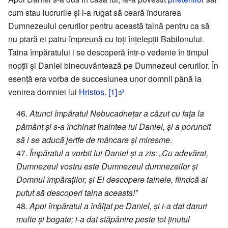
cum stau lucrurile și i-a rugat să ceară îndurarea
Dumnezeului cerurilor pentru această taină pentru ca să
nu piară ei patru împreună cu toți înțelepții Babilonului.
Taina împăratului i se descoperă într-o vedenie în timpul
nopții și Daniel binecuvântează pe Dumnezeul cerurilor. În
esență era vorba de succesiunea unor domnii până la
venirea domniei lui
Hristos
.
[1]
46.
Atunci împăratul Nebucadnețar a căzut cu fața la
pământ și s-a închinat înaintea lui Daniel, și a poruncit
să i se aducă jertfe de mâncare și miresme
.
47.
Împăratul a vorbit lui Daniel și a zis: „Cu adevărat,
Dumnezeul vostru este Dumnezeul dumnezeilor și
Domnul împăraților, și El descopere tainele, fiindcă ai
putut să descoperi taina aceasta!”
48.
Apoi împăratul a înălțat pe Daniel, și i-a dat daruri
multe și bogate; i-a dat stăpânire peste tot ținutul