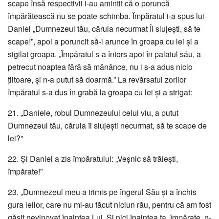
scape însă respectivii i-au amintit că o poruncă
împărătească nu se poate schimba. Împăratul i-a spus lui
Daniel „Dumnezeul tău, căruia necurmat Îi slujești, să te
scape!”, apoi a poruncit să-l arunce în groapa cu lei și a
sigilat groapa. „Împăratul s-a întors apoi în palatul său, a
petrecut noaptea fără să mănânce, nu i s-a adus nicio
țiitoare, și n-a putut să doarmă.” La revărsatul zorilor
împăratul s-a dus în grabă la groapa cu lei și a strigat:
21. „Daniele, robul Dumnezeului celui viu, a putut
Dumnezeul tău, căruia îi slujești necurmat, să te scape de
lei?”
22. Și Daniel a zis împăratului: „Veșnic să trăiești,
împărate!”
23. „Dumnezeul meu a trimis pe îngerul Său și a închis
gura leilor, care nu mi-au făcut niciun rău, pentru că am fost
găsit nevinovat înaintea Lui. Și nici înaintea ta, împărate, n-