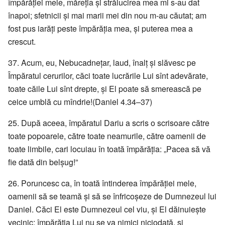
împărăției mele, măreția și strălucirea mea mi s-au dat
înapoi; sfetnicii și mai marii mei din nou m-au căutat; am
fost pus iarăți peste împărăția mea, și puterea mea a
crescut.
37. Acum, eu, Nebucadnețar, laud, înalț și slăvesc pe
Împăratul cerurilor, căci toate lucrările Lui sînt adevărate,
toate căile Lui sînt drepte, și El poate să smerească pe
ceice umblă cu mîndrie!(Daniel 4.34–37)
25. După aceea, împăratul Dariu a scris o scrisoare către
toate popoarele, către toate neamurile, către oamenii de
toate limbile, cari locuiau în toată împărăția: „Pacea să vă
fie dată din belșug!”
26. Poruncesc ca, în toată întinderea împărăției mele,
oamenii să se teamă și să se înfricoșeze de Dumnezeul lui
Daniel. Căci El este Dumnezeul cel viu, și El dăinuiește
vecinic; împărăția Lui nu se va nimici niciodată, și