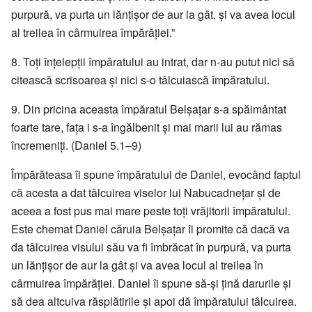
purpură, va purta un lănțișor de aur la gât, și va avea locul
al treilea în cârmuirea împărăției.”
8. Toți înțelepții împăratului au intrat, dar n-au putut nici să
citească scrisoarea și nici s-o tâlcuiască împăratului.
9. Din pricina aceasta împăratul Belșațar s-a spăimântat
foarte tare, fața i s-a îngălbenit și mai marii lui au rămas
încremeniți. (Daniel 5.1–9)
Împărăteasa îi spune împăratului de Daniel, evocând faptul
că acesta a dat tâlcuirea viselor lui Nabucadnețar și de
aceea a fost pus mai mare peste toți vrăjitorii împăratului.
Este chemat Daniel căruia Belșațar îi promite că dacă va
da tâlcuirea visului său va fi îmbrăcat în purpură, va purta
un lănțișor de aur la gât și va avea locul al treilea în
cârmuirea împărăției. Daniel îi spune să-și țină darurile și
să dea altcuiva răsplătirile și apoi dă împăratului tâlcuirea.