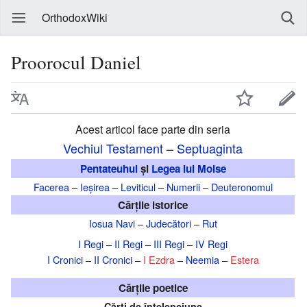
OrthodoxWiki
Proorocul Daniel
Acest articol face parte din seria
Vechiul Testament
–
Septuaginta
Pentateuhul
și
Legea lui Moise
Facerea
–
Ieșirea
–
Leviticul
–
Numerii
–
Deuteronomul
Cărțile istorice
Iosua Navi
–
Judecători
–
Rut
I Regi
–
II Regi
–
III Regi
–
IV Regi
I Cronici
–
II Cronici
–
I Ezdra
–
Neemia
–
Estera
Cărțile poetice
Cărți de înțelepciune