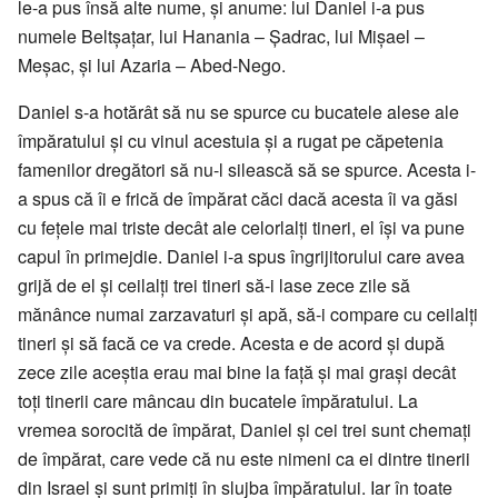
le-a pus însă alte nume, și anume: lui Daniel i-a pus
numele Beltșațar, lui Hanania – Șadrac, lui Mișael –
Meșac, și lui Azaria – Abed-Nego.
Daniel s-a hotărât să nu se spurce cu bucatele alese ale
împăratului și cu vinul acestuia și a rugat pe căpetenia
famenilor dregători să nu-l silească să se spurce. Acesta i-
a spus că îi e frică de împărat căci dacă acesta îi va găsi
cu fețele mai triste decât ale celorlalți tineri, el își va pune
capul în primejdie. Daniel i-a spus îngrijitorului care avea
grijă de el și ceilalți trei tineri să-i lase zece zile să
mănânce numai zarzavaturi și apă, să-i compare cu ceilalți
tineri și să facă ce va crede. Acesta e de acord și după
zece zile aceștia erau mai bine la față și mai grași decât
toți tinerii care mâncau din bucatele împăratului. La
vremea sorocită de împărat, Daniel și cei trei sunt chemați
de împărat, care vede că nu este nimeni ca ei dintre tinerii
din Israel și sunt primiți în slujba împăratului. Iar în toate