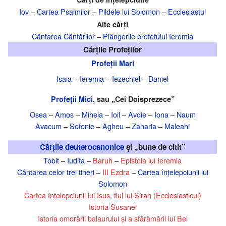
Iov
–
Cartea Psalmilor
–
Pildele lui Solomon
–
Ecclesiastul
Alte cărți
Cântarea Cântărilor
–
Plângerile profetului Ieremia
Cărțile Profeților
Profeții Mari
Isaia
–
Ieremia
–
Iezechiel
–
Daniel
Profeții Mici
, sau „Cei Doisprezece”
Osea
–
Amos
–
Miheia
–
Ioil
–
Avdie
–
Iona
–
Naum
Avacum
–
Sofonie
–
Agheu
–
Zaharia
–
Maleahi
Cărțile deuterocanonice
și „bune de citit”
Tobit
–
Iudita
–
Baruh
–
Epistola lui Ieremia
Cântarea celor trei tineri
–
III Ezdra
–
Cartea înțelepciunii lui
Solomon
Cartea înțelepciunii lui Isus, fiul lui Sirah (Ecclesiasticul)
Istoria Susanei
Istoria omorârii balaurului și a sfărâmării lui Bel