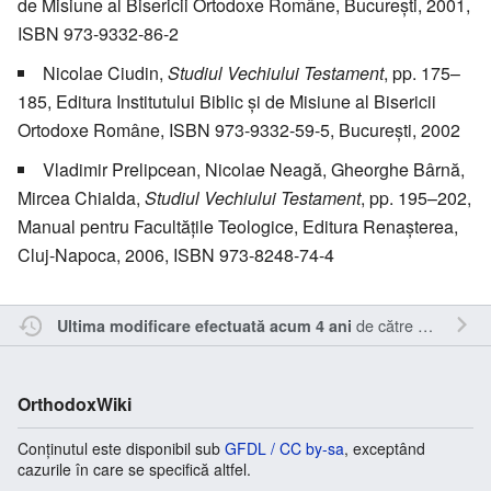
de Misiune al Bisericii Ortodoxe Române, București, 2001,
ISBN 973-9332-86-2
Nicolae Ciudin,
Studiul Vechiului Testament
, pp. 175–
185, Editura Institutului Biblic și de Misiune al Bisericii
Ortodoxe Române, ISBN 973-9332-59-5, București, 2002
Vladimir Prelipcean, Nicolae Neagă, Gheorghe Bârnă,
Mircea Chialda,
Studiul Vechiului Testament
, pp. 195–202,
Manual pentru Facultățile Teologice, Editura Renașterea,
Cluj-Napoca, 2006, ISBN 973-8248-74-4
de către
Sîmbotin
.
Ultima modificare efectuată acum 4 ani
OrthodoxWiki
Conținutul este disponibil sub
GFDL / CC by-sa
, exceptând
cazurile în care se specifică altfel.