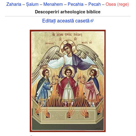
Zaharia
–
Șalum
–
Menahem
–
Pecahia
–
Pecah
–
Osea (rege)
Descoperiri arheologice biblice
Editați această casetă