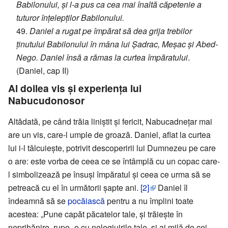
Babilonului, și l-a pus ca cea mai înaltă căpetenie a
tuturor înțelepților Babilonului.
49.
Daniel a rugat pe împărat să dea grija trebilor
ținutului Babilonului în mâna lui Șadrac, Meșac și Abed-
Nego. Daniel însă a rămas la curtea împăratului
.
(Daniel, cap II)
Al doilea vis și experiența lui
Nabucudonosor
Altădată, pe când trăia liniștit și fericit, Nabucadnețar mai
are un vis, care-l umple de groază. Daniel, aflat la curtea
lui i-l tâlcuiește, potrivit descoperirii lui Dumnezeu pe care
o are: este vorba de ceea ce se întâmplă cu un copac care-
l simbolizează pe însuși împăratul și ceea ce urma să se
petreacă cu el în următorii șapte ani.
[2]
Daniel îl
îndeamnă să se
pocăiască
pentru a nu împlini toate
acestea: „Pune capăt păcatelor tale, și trăiește în
neprihănire, rupe -o cu nelegiuirile tale, și ai milă de cei