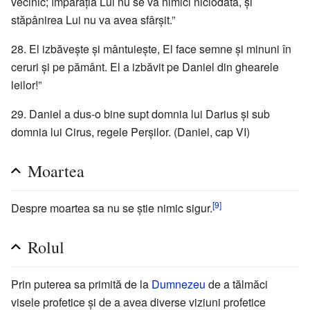
vecinic; împărăția Lui nu se va nimici niciodată, și
stăpânirea Lui nu va avea sfârșit.”
28. El izbăvește și mântuiește, El face semne și minuni în
ceruri și pe pământ. El a izbăvit pe Daniel din ghearele
leilor!”
29. Daniel a dus-o bine supt domnia lui Darius și sub
domnia lui Cirus, regele Perșilor. (Daniel, cap VI)
Moartea
[9]
Despre moartea sa nu se știe nimic sigur.
Rolul
Prin puterea sa primită de la
Dumnezeu
de a tălmăci
visele profetice și de a avea diverse viziuni profetice