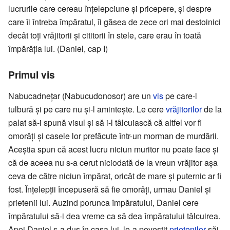
lucrurile care cereau înțelepciune și pricepere, și despre
care îi întreba împăratul, îi găsea de zece ori mai destoinici
decât toți vrăjitorii și cititorii în stele, care erau în toată
împărăția lui. (Daniel, cap I)
Primul vis
Nabucadnețar (Nabucudonosor) are un
vis
pe care-l
tulbură și pe care nu și-l amintește. Le cere
vrăjitorilor
de la
palat să-i spună visul și să i-l tâlcuiască că altfel vor fi
omorâți și casele lor prefăcute într-un morman de murdării.
Aceștia spun că acest lucru niciun muritor nu poate face și
că de aceea nu s-a cerut niciodată de la vreun vrăjitor așa
ceva de către niciun împărat, oricât de mare și puternic ar fi
fost. Înțelepții începuseră să fie omorâți, urmau Daniel și
prietenii lui. Auzind porunca împăratului, Daniel cere
împăratului să-i dea vreme ca să dea împăratului tâlcuirea.
Apoi Daniel s-a dus în casa lui, le-a povestit
prietenilor
săi