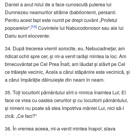
Daniel a avut rolul de a face cunoscută puterea lui
Dumnezeu neamurilor străine (babilonienii, persanii.
Pentru acest fapt este numit pe drept cuvânt „Profetul
[10]
popoarelor”.
Cuvintele lui Nabucodonosor sau ale lui
Dariu sunt elocvente:
34. După trecerea vremii sorocite, eu, Nebucadnețar, am
ridicat ochii spre cer, și mi-a venit iarăși mintea la loc. Am
binecuvântat pe Cel Prea Înalt, am lăudat și slăvit pe Cel
ce trăiește vecinic, Acela a cărui stăpânire este vecinică, și
a cărui împărăție dăinuiește din neam în neam.
35. Toți locuitorii pământului sînt o nimica înaintea Lui; El
face ce vrea cu oastea cerurilor și cu locuitorii pământului,
și nimeni nu poate să stea împotriva mâniei Lui, nici să-I
zică: „Ce faci?”
36. În vremea aceea, mi-a venit mintea înapoi; slava