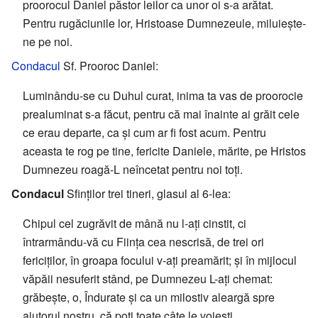
proorocul Daniel păstor leilor ca unor oi s-a arătat.
Pentru rugăciunile lor, Hristoase Dumnezeule, miluiește-
ne pe noi.
Condacul
Sf. Prooroc Daniel:
Luminându-se cu Duhul curat, inima ta vas de proorocie
prealuminat s-a făcut, pentru că mai înainte ai grăit cele
ce erau departe, ca și cum ar fi fost acum. Pentru
aceasta te rog pe tine, fericite Daniele, mărite, pe Hristos
Dumnezeu roagă-L neîncetat pentru noi toți.
Condacul
Sfinților trei tineri, glasul al 6-lea:
Chipul cel zugrăvit de mână nu l-ați cinstit, ci
întrarmându-vă cu Ființa cea nescrisă, de trei ori
fericiților, în groapa focului v-ați preamărit; și în mijlocul
văpăii nesuferit stând, pe Dumnezeu L-ați chemat:
grăbește, o, Îndurate și ca un milostiv aleargă spre
ajutorul nostru, că poți toate câte le voiești.