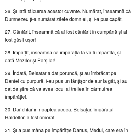
26. Și iată tâlcuirea acestor cuvinte. Numărat, înseamnă că
Dumnezeu ți-a numărat zilele domniei, și i-a pus capăt.
27. Cântărit, înseamnă că ai fost cântărit în cumpănă și ai
fost găsit ușor!
28. Împărțit, înseamnă că împărăția ta va fi împărțită, și
dată Mezilor și Perșilor!
29. Îndată, Belșatar a dat poruncă, și au îmbrăcat pe
Daniel cu purpură, i-au pus un lănțișor de aur la gât, și au
dat de știre că va avea locul al treilea în cârmuirea
împărăției.
30. Dar chiar în noaptea aceea, Belșațar, împăratul
Haldeilor, a fost omorât.
31. Și a pus mâna pe împărăție Darius, Medul, care era în