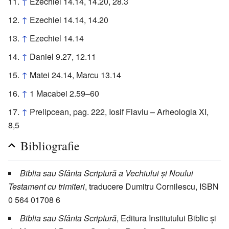
↑
Ezechiel 14.14, 14.20, 28.3
↑
Ezechiel 14.14, 14.20
↑
Ezechiel 14.14
↑
Daniel 9.27, 12.11
↑
Matei 24.14, Marcu 13.14
↑
1 Macabei 2.59–60
↑
Prelipcean, pag. 222, Iosif Flaviu – Arheologia XI,
8,5
Bibliografie
Biblia sau Sfânta Scriptură a Vechiului și Noului
Testament cu trimiteri
, traducere Dumitru Cornilescu, ISBN
0 564 01708 6
Biblia sau Sfânta Scriptură
, Editura Institutului Biblic și