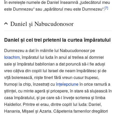
În evreiește numele de Daniel înseamnă „judecătorul meu
[7]
este Dumnezeu” sau „apărătorul meu este Dumnezeu”.
Daniel și Nabucudonosor
Daniel și cei trei prieteni la curtea împăratului
Dumnezeu a dat în mâinile lui Nabucudonosor pe
Ioiachim
, împăratul lui Iuda în anul al treilea al domniei
sale și împăratul babilonian a dat poruncă să-i fie aduși
vreo câțiva din copiii lui Israel de neam împărătesc și de
viță boierească, niște tineri fără vreun cusur trupesc,
frumoși la chip, înzestrați cu
înțelepciune
în orice ramură a
științei, cu minte ageră și pricepere, în stare să slujească în
casa împăratului, și pe care să-i învețe scrierea și limba
Haldeilor. Printre ei erau, dintre copiii lui Iuda: Daniel,
Hanania, Mișael și Azaria. Căpetenia famenilor dregători