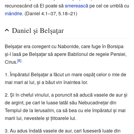
recunoscând că El poate să
smerească
pe cel ce umblă cu
mândrie
. (Daniel 4.1–37, 5.18–21)
Daniel și Belșațar
Belșațar era coregent cu Nabonide, care fuge în Borsipa
și-l lasă pe Belșațar să apere Babilonul de regele Persiei,
[8]
Cirus.
1. Împăratul Belșațar a făcut un mare ospăț celor o mie de
mai mari ai lui, și a băut vin înaintea lor.
2. Și în cheful vinului, a poruncit să aducă vasele de aur și
de argint, pe cari le luase tatăl său Nebucadnețar din
Templul de la Ierusalim, ca să bea cu ele împăratul și mai
marii lui, nevestele și țiitoarele lui.
3. Au adus îndată vasele de aur, cari fuseseră luate din