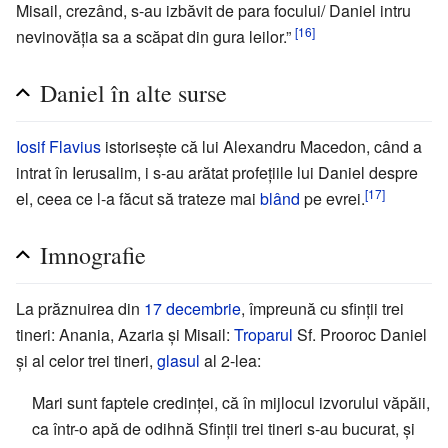
Misail, crezând, s-au izbăvit de para focului/ Daniel intru
[16]
nevinovăția sa a scăpat din gura leilor.”
Daniel în alte surse
Iosif Flavius
istorisește că lui Alexandru Macedon, când a
intrat în Ierusalim, i s-au arătat profețiile lui Daniel despre
[17]
el, ceea ce l-a făcut să trateze mai
blând
pe evrei.
Imnografie
La prăznuirea din
17 decembrie
, împreună cu sfinții trei
tineri: Anania, Azaria și Misail:
Troparul
Sf. Prooroc Daniel
și al celor trei tineri,
glasul
al 2-lea:
Mari sunt faptele credinței, că în mijlocul izvorului văpăii,
ca într-o apă de odihnă Sfinții trei tineri s-au bucurat, și