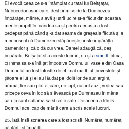
El evocă ceea ce s-a întâmplat cu tatăl lui Beltșațar,
Nabucudonosor, care, deși primise de la Dumnezeu
împărăție, mărire, slavă și strălucire și-a făcut din acestea
merite proprii în mândria sa și pentru aceasta a fost
pedepsit până când și-a dat seama de greșeala făcută și a
recunoscut că Dumnezeu stăpânește peste împărăția
oamenilor și că o dă cui vrea. Daniel adaugă că, deși
împăratul Belșațar știa aceste lucruri, nu și-a
smerit
inima,
ci inima sa s-a înălțat împotriva Domnului: vasele din Casa
Domnului au fost folosite de el, mai marii lui, nevestele și
țiitoarele lui și ei au lăudat pe idolii lor de aur, argint,
aramă, fier sau piatră, care, de fapt, nu pot auzi, vedea sau
pricepe ceva în loc să slăvească pe Dumnezeu în mâna
căruia sunt suflarea sa și căile sale. De aceea a trimis
Domnul acel cap de mână care a scris acele lucruri.
25. Iată însă scrierea care a fost scrisă: Numărat, numărat,
cântărit, și împărțit!