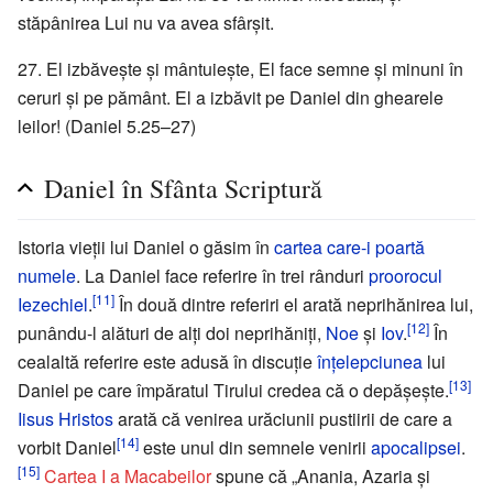
stăpânirea Lui nu va avea sfârșit.
27. El izbăvește și mântuiește, El face semne și minuni în
ceruri și pe pământ. El a izbăvit pe Daniel din ghearele
leilor! (Daniel 5.25–27)
Daniel în Sfânta Scriptură
Istoria vieții lui Daniel o găsim în
cartea care-i poartă
numele
. La Daniel face referire în trei rânduri
proorocul
[11]
Iezechiel
.
În două dintre referiri el arată neprihănirea lui,
[12]
punându-l alături de alți doi neprihăniți,
Noe
și
Iov
.
În
cealaltă referire este adusă în discuție
înțelepciunea
lui
[13]
Daniel pe care împăratul Tirului credea că o depășește.
Iisus Hristos
arată că venirea urăciunii pustiirii de care a
[14]
vorbit Daniel
este unul din semnele venirii
apocalipsei
.
[15]
Cartea I a Macabeilor
spune că „Anania, Azaria și