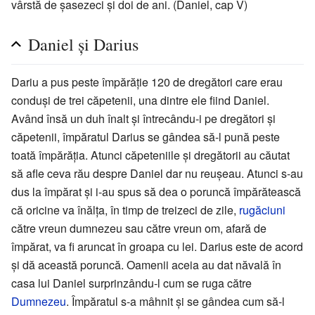
vârstă de șasezeci și doi de ani. (Daniel, cap V)
Daniel și Darius
Dariu a pus peste împărăție 120 de dregători care erau
conduși de trei căpetenii, una dintre ele fiind Daniel.
Având însă un duh înalt și întrecându-i pe dregători și
căpetenii, împăratul Darius se gândea să-l pună peste
toată împărăția. Atunci căpeteniile și dregătorii au căutat
să afle ceva rău despre Daniel dar nu reușeau. Atunci s-au
dus la împărat și i-au spus să dea o poruncă împărătească
că oricine va înălța, în timp de treizeci de zile,
rugăciuni
către vreun dumnezeu sau către vreun om, afară de
împărat, va fi aruncat în groapa cu lei. Darius este de acord
și dă această poruncă. Oamenii aceia au dat năvală în
casa lui Daniel surprinzându-l cum se ruga către
Dumnezeu
. Împăratul s-a mâhnit și se gândea cum să-l