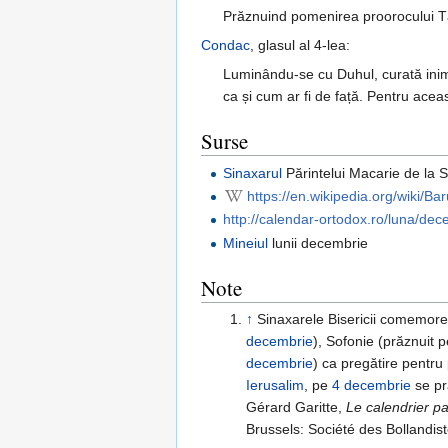
Prăznuind pomenirea proorocului T
Condac
, glasul al 4-lea:
Luminându-se cu Duhul, curată inima
ca și cum ar fi de față. Pentru acea
Surse
Sinaxarul
Părintelui Macarie de la 
https://en.wikipedia.org/wiki/B
http://calendar-ortodox.ro/luna/d
Mineiul
lunii decembrie
Note
↑
Sinaxarele Bisericii comemore
decembrie
), Sofonie (prăznuit 
decembrie
) ca pregătire pentru
Ierusalim
, pe
4 decembrie
se pr
Gérard Garitte,
Le calendrier pa
Brussels: Société des Bollandist