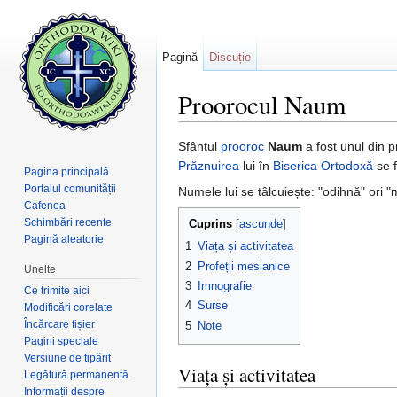
Pagină
Discuție
Proorocul Naum
Salt la:
navigare
,
căutare
Sfântul
prooroc
Naum
a fost unul din p
Prăznuirea
lui în
Biserica Ortodoxă
se 
Pagina principală
Portalul comunității
Numele lui se tâlcuiește: "odihnă" ori "
Cafenea
Schimbări recente
Cuprins
[
ascunde
]
Pagină aleatorie
1
Viața și activitatea
2
Profeții mesianice
Unelte
3
Imnografie
Ce trimite aici
4
Surse
Modificări corelate
Încărcare fișier
5
Note
Pagini speciale
Versiune de tipărit
Viața și activitatea
Legătură permanentă
Informații despre