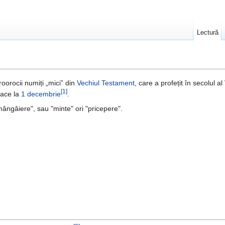
Lectură
roorocii numiți „mici” din
Vechiul Testament
, care a profețit în secolul al 
[1]
face la
1 decembrie
.
mângâiere", sau "minte" ori "pricepere".