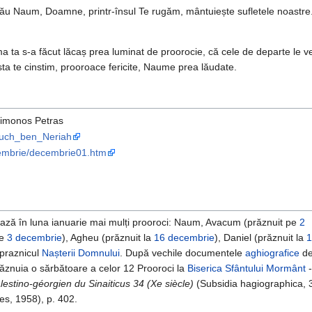
ău Naum, Doamne, printr-însul Te rugăm, mântuiește sufletele noastre
 ta s-a făcut lăcaș prea luminat de proorocie, că cele de departe le v
sta te cinstim, prooroace fericite, Naume prea lăudate.
Simonos Petras
aruch_ben_Neriah
ecembrie/decembrie01.htm
ază în luna ianuarie mai mulți prooroci: Naum, Avacum (prăznuit pe
2
pe
3 decembrie
), Agheu (prăznuit la
16 decembrie
), Daniel (prăznuit la
1
 praznicul
Nașterii Domnului
. După vechile documentele
aghiografice
de
ăznuia o sărbătoare a celor 12 Prooroci la
Biserica Sfântului Mormânt
-
lestino-géorgien du Sinaiticus 34 (Xe siècle)
(Subsidia hagiographica, 
es, 1958), p. 402.