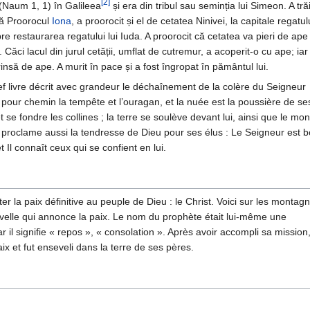
[2]
(Naum 1, 1) în Galileea
și era din tribul sau seminția lui Simeon. A trăi
pă Proorocul
Iona
, a proorocit și el de cetatea Ninivei, la capitale regatul
e restaurarea regatului lui Iuda. A proorocit că cetatea va pieri de ape 
. Căci lacul din jurul cetății, umflat de cutremur, a acoperit-o cu ape; iar
insă de ape. A murit în pace și a fost îngropat în pământul lui.
f livre décrit avec grandeur le déchaînement de la colère du Seigneur
 pour chemin la tempête et l’ouragan, et la nuée est la poussière de se
 se fondre les collines ; la terre se soulève devant lui, ainsi que le mo
e proclame aussi la tendresse de Dieu pour ses élus : Le Seigneur est b
t Il connaît ceux qui se confient en lui.
orter la paix définitive au peuple de Dieu : le Christ. Voici sur les montag
elle qui annonce la paix. Le nom du prophète était lui-même une
r il signifie « repos », « consolation ». Après avoir accompli sa mission,
x et fut enseveli dans la terre de ses pères.