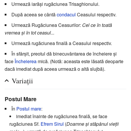
Urmează iarăși rugăciunea Trisaghionului.
După aceea se cântă
condacul
Ceasului respectiv.
Urmează Rugăciunea Ceasurilor:
Cel ce în toată
vremea și în tot ceasul...
Urmează rugăciunea finală a Ceasului respectiv.
În sfârșit, preotul dă binecuvântarea de încheiere și
face
Încheierea
mică. (Notă: aceasta este lăsată deoparte
dacă imediat după aceea urmează o altă slujbă).
Variații
Postul Mare
În
Postul mare
:
imediat înainte de rugăciunea finală, se face
rugăciunea Sf.
Efrem Sirul
(
Doamne și stăpânul vieții