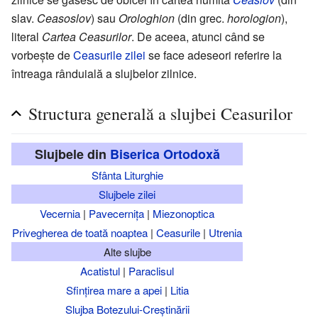
slav.
Ceasoslov
) sau
Orologhion
(din grec.
horologion
),
literal
Cartea Ceasurilor
. De aceea, atunci când se
vorbește de
Ceasurile zilei
se face adeseori referire la
întreaga rânduială a slujbelor zilnice.
Structura generală a slujbei Ceasurilor
Slujbele din
Biserica Ortodoxă
Sfânta Liturghie
Slujbele zilei
Vecernia
|
Pavecernița
|
Miezonoptica
Privegherea de toată noaptea
|
Ceasurile
|
Utrenia
Alte slujbe
Acatistul
|
Paraclisul
Sfințirea mare a apei
|
Litia
Slujba Botezului-Creștinării