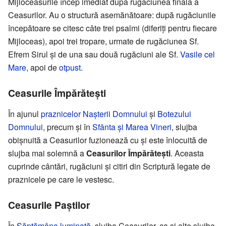
Mijloceasurile încep imediat după rugăciunea finală a
Ceasurilor. Au o structură asemănătoare: după rugăciunile
începătoare se citesc câte trei psalmi (diferiți pentru fiecare
Mijloceas), apoi trei tropare, urmate de rugăciunea Sf.
Efrem Sirul și de una sau două rugăciuni ale Sf.
Vasile cel
Mare
, apoi de
otpust
.
Ceasurile Împărătești
În ajunul
praznicelor
Nașterii Domnului
și
Botezului
Domnului
, precum și în
Sfânta și Marea Vineri
, slujba
obișnuită a Ceasurilor fuzionează cu și este înlocuită de
slujba mai solemnă a
Ceasurilor Împărătești
. Aceasta
cuprinde cântări, rugăciuni și citiri din Scriptură legate de
praznicele pe care le vestesc.
Ceasurile Paștilor
În
Săptămâna luminată
, slujba Ceasurilor, ca și alte slujbe