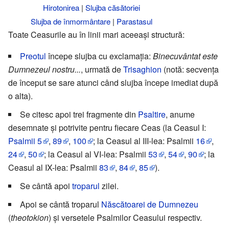
Hirotonirea
|
Slujba căsătoriei
Slujba de înmormântare
|
Parastasul
Toate Ceasurile au în linii mari aceeași structură:
Preotul
începe slujba cu exclamația:
Binecuvântat este
Dumnezeul nostru...
, urmată de
Trisaghion
(notă: secvența
de început se sare atunci când slujba începe imediat după
o alta).
Se citesc apoi trei fragmente din
Psaltire
, anume
desemnate și potrivite pentru fiecare Ceas (la Ceasul I:
Psalmii
5
,
89
,
100
; la Ceasul al III-lea: Psalmii
16
,
24
,
50
; la Ceasul al VI-lea: Psalmii
53
,
54
,
90
; la
Ceasul al IX-lea: Psalmii
83
,
84
,
85
).
Se cântă apoi
troparul
zilei.
Apoi se cântă troparul
Născătoarei de Dumnezeu
(
theotokion
) și versetele Psalmilor Ceasului respectiv.