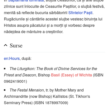
zilnice sunt înlocuite de Ceasurile Paștilor, o slujbă festivă,
menită să reflecte bucuria sărbătoririi
Sfintelor Paști
.
Rugăciunile și cântările acestei slujbe vestesc biruința lui
Hristos asupra păcatului și a morții și vorbesc despre
nădejdea de mântuire a creștinilor.
Surse
en:Hours
, după:
The Liturgikon: The Book of Divine Services for the
Priest and Deacon
, Bishop
Basil (Essey) of Wichita
(ISBN
0962419001)
The Festal Menaion
, tr. by Mother Mary and
Archimandrite (now Bishop) Kallistos (St. Tikhon's
Seminary Press) (ISBN 1878997009)