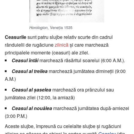
, Veneția 1535
Horologion
Ceasurile
sunt patru slujbe relativ scurte din cadrul
rânduielii de rugăciune
zilnică
și care marchează
principalele momente (ceasuri) ale zilei.
Ceasul întâi
marchează răsăritul soarelui (6:00 A.M.).
Ceasul al treilea
marchează jumătatea dimineții (9:00
A.M.)
Ceasul al șaselea
marchează ora prânzului sau
jumătatea zilei (12:00, la amiază)
Ceasul al nouălea
marchează jumătatea după-amiezei
(3:00 P.M.)
Aceste slujbe, împreună cu celelalte slujbe și rugăciuni
zilnice se găsesc de obicei în cartea numită
Ceaslov
(din