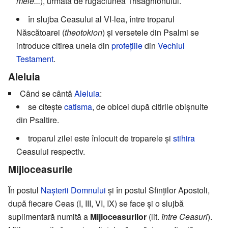
mele...
), urmată de rugăciunea Trisaghionului.
în slujba Ceasului al VI-lea, între troparul
Născătoarei (
theotokion
) și versetele din Psalmi se
introduce citirea uneia din
profețiile
din
Vechiul
Testament
.
Aleluia
Când se cântă
Aleluia
:
se citește
catisma
, de obicei după citirile obișnuite
din Psaltire.
troparul zilei este înlocuit de troparele și
stihira
Ceasului respectiv.
Mijloceasurile
În postul
Nașterii Domnului
și în postul Sfinților Apostoli,
după fiecare Ceas (I, III, VI, IX) se face și o slujbă
suplimentară numită a
Mijloceasurilor
(lit.
între Ceasuri
).