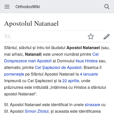
OrthodoxWiki
Apostolul Natanael
Sfântul, slăvitul și întru tot lăudatul
Apostol Natanael
(sau,
mai arhaic,
Natanail
) este uneori numărat printre
Cei
Doisprezece mari Apostoli
ai Domnului
Iisus Hristos
sau,
alternativ, printre
Cei Șaptezeci de Apostoli
. Biserica îl
pomenește
pe Sfântul Apostol Natanail la
4 ianuarie
împreună cu Cei Șaptezeci și la
22 aprilie
, unde
prăznuirea este intitulată „întâlnirea cu Hristos a sfântului
apostol Natanael”.
Sf. Apostol Natanael este identificat în unele
sinaxare
cu
Sf. Apostol
Simon Zilotul
, și aceasta este identificarea