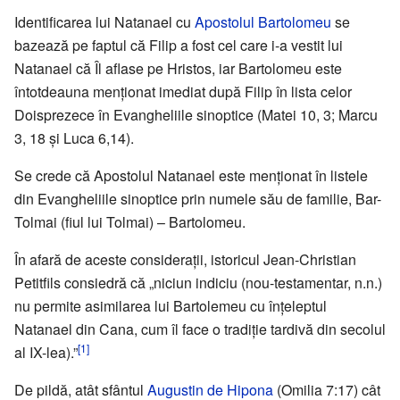
Identificarea lui Natanael cu
Apostolul Bartolomeu
se
bazează pe faptul că Filip a fost cel care i-a vestit lui
Natanael că Îl aflase pe Hristos, iar Bartolomeu este
întotdeauna menționat imediat după Filip în lista celor
Doisprezece în Evangheliile sinoptice (Matei 10, 3; Marcu
3, 18 și Luca 6,14).
Se crede că Apostolul Natanael este menționat în listele
din Evangheliile sinoptice prin numele său de familie, Bar-
Tolmai (fiul lui Tolmai) – Bartolomeu.
În afară de aceste considerații, istoricul Jean-Christian
Petitfils consiedră că „niciun indiciu (nou-testamentar, n.n.)
nu permite asimilarea lui Bartolemeu cu înțeleptul
Natanael din Cana, cum îl face o tradiție tardivă din secolul
[1]
al IX-lea).”
De pildă, atât sfântul
Augustin de Hipona
(Omilia 7:17) cât