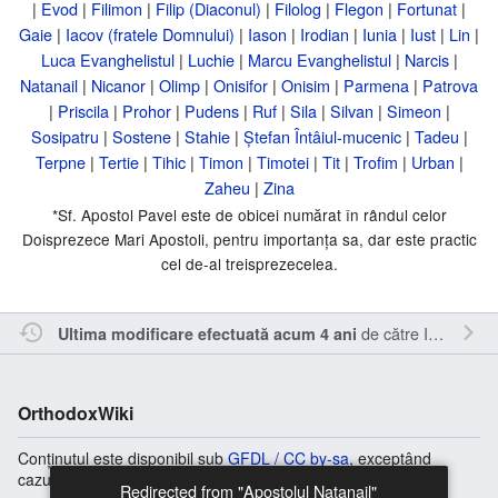
|
Evod
|
Filimon
|
Filip (Diaconul)
|
Filolog
|
Flegon
|
Fortunat
|
Gaie
|
Iacov (fratele Domnului)
|
Iason
|
Irodian
|
Iunia
|
Iust
|
Lin
|
Luca Evanghelistul
|
Luchie
|
Marcu Evanghelistul
|
Narcis
|
Natanail
|
Nicanor
|
Olimp
|
Onisifor
|
Onisim
|
Parmena
|
Patrova
|
Priscila
|
Prohor
|
Pudens
|
Ruf
|
Sila
|
Silvan
|
Simeon
|
Sosipatru
|
Sostene
|
Stahie
|
Ștefan Întâiul-mucenic
|
Tadeu
|
Terpne
|
Tertie
|
Tihic
|
Timon
|
Timotei
|
Tit
|
Trofim
|
Urban
|
Zaheu
|
Zina
*Sf. Apostol Pavel este de obicei numărat în rândul celor
Doisprezece Mari Apostoli, pentru importanța sa, dar este practic
cel de-al treisprezecelea.
de către
Inistea
.
Ultima modificare efectuată acum 4 ani
OrthodoxWiki
Conținutul este disponibil sub
GFDL / CC by-sa
, exceptând
cazurile în care se specifică altfel.
Redirected from "Apostolul Natanail"