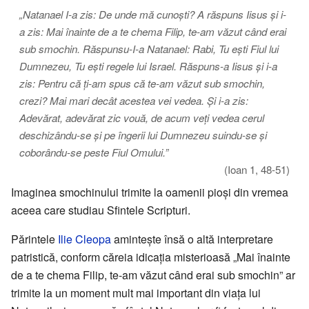
„Natanael I-a zis: De unde mă cunoşti? A răspuns Iisus şi i-
a zis: Mai înainte de a te chema Filip, te-am văzut când erai
sub smochin. Răspunsu-I-a Natanael: Rabi, Tu eşti Fiul lui
Dumnezeu, Tu eşti regele lui Israel. Răspuns-a Iisus şi i-a
zis: Pentru că ţi-am spus că te-am văzut sub smochin,
crezi? Mai mari decât acestea vei vedea. Şi i-a zis:
Adevărat, adevărat zic vouă, de acum veţi vedea cerul
deschizându-se şi pe îngerii lui Dumnezeu suindu-se şi
coborându-se peste Fiul Omului.”
(Ioan 1, 48-51)
Imaginea smochinului trimite la oamenii pioși din vremea
aceea care studiau Sfintele Scripturi.
Părintele
Ilie Cleopa
amintește însă o altă interpretare
patristică, conform căreia idicația misterioasă „Mai înainte
de a te chema Filip, te-am văzut când erai sub smochin” ar
trimite la un moment mult mai important din viața lui