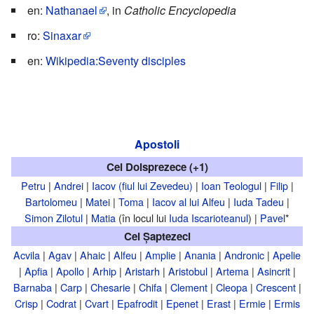
en:
Nathanael
, in
Catholic Encyclopedia
ro:
Sinaxar
en:
Wikipedia:Seventy disciples
Apostoli
Cei Doisprezece (+1)
Petru
|
Andrei
|
Iacov (fiul lui Zevedeu)
|
Ioan Teologul
|
Filip
|
Bartolomeu
|
Matei
|
Toma
|
Iacov al lui Alfeu
|
Iuda Tadeu
|
Simon Zilotul
|
Matia
(în locul lui
Iuda Iscarioteanul
) |
Pavel
*
Cei Șaptezeci
Acvila
|
Agav
|
Ahaic
|
Alfeu
|
Amplie
|
Anania
|
Andronic
|
Apelie
|
Apfia
|
Apollo
|
Arhip
|
Aristarh
|
Aristobul
|
Artema
|
Asincrit
|
Barnaba
|
Carp
|
Chesarie
|
Chifa
|
Clement
|
Cleopa
|
Crescent
|
Crisp
|
Codrat
|
Cvart
|
Epafrodit
|
Epenet
|
Erast
|
Ermie
|
Ermis