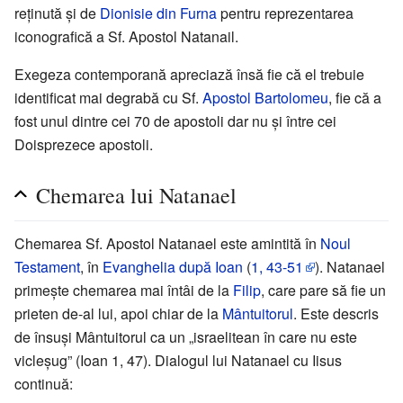
reținută și de
Dionisie din Furna
pentru reprezentarea
iconografică a Sf. Apostol Natanail.
Exegeza contemporană apreciază însă fie că el trebuie
identificat mai degrabă cu Sf.
Apostol Bartolomeu
, fie că a
fost unul dintre cei 70 de apostoli dar nu și între cei
Doisprezece apostoli.
Chemarea lui Natanael
Chemarea Sf. Apostol Natanael este amintită în
Noul
Testament
, în
Evanghelia după Ioan
(
1, 43-51
). Natanael
primește chemarea mai întâi de la
Filip
, care pare să fie un
prieten de-al lui, apoi chiar de la
Mântuitorul
. Este descris
de însuși Mântuitorul ca un „israelitean în care nu este
vicleșug” (Ioan 1, 47). Dialogul lui Natanael cu Iisus
continuă: