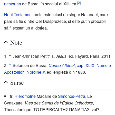
[2]
nestorian
de Basra, în secolul al XIII-lea
Noul Testament
amintește totuși un singur Natanael, care
pare să fie dintre Cei Doisprezece, și este puțin probabil
să fi existat un al doilea.
Note
↑
Jean-Christian Petitfils,
Jesus
, ed. Fayard, Paris, 2011
↑
Solomon de Basra,
Cartea Albinei
, cap. XLIX, Numele
Apostolilor, în ordine
, ed. engleză din 1886.
Surse
fr:
Hiéromoine
Macaire de
Simonos-Pétra
, Le
Synaxaire.
Vies des Saints de l’Église Orthodoxe
,
Thessalonique: ΤΟ ΠΕΡΙΒΟΛΙ ΤΗΣ ΠΑΝΑΓΙΑΣ, vol?