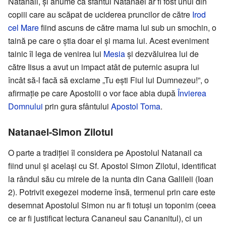
Natanail, și anume că sfântul Natanael ar fi fost unul din
copiii care au scăpat de uciderea pruncilor de către
Irod
cel Mare
fiind ascuns de către mama lui sub un smochin, o
taină pe care o știa doar el și mama lui. Acest eveniment
tainic îl lega de venirea lui
Mesia
și dezvăluirea lui de
către Iisus a avut un impact atât de puternic asupra lui
încât să-l facă să exclame „Tu ești Fiul lui Dumnezeu!”, o
afirmație pe care Apostolii o vor face abia după
Învierea
Domnului
prin gura sfântului
Apostol Toma
.
Natanael-Simon Zilotul
O parte a tradiției îl considera pe Apostolul Natanail ca
fiind unul și același cu Sf. Apostol Simon Zilotul, identificat
la rândul său cu mirele de la nunta din Cana Galileii (Ioan
2). Potrivit exegezei moderne însă, termenul prin care este
desemnat Apostolul Simon nu ar fi totuși un toponim (ceea
ce ar fi justificat lectura Cananeul sau Cananitul), ci un