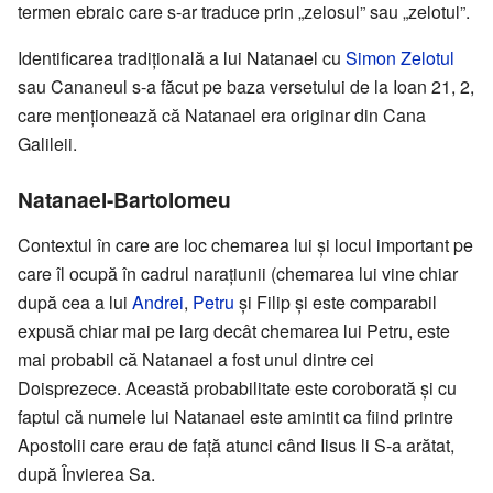
termen ebraic care s-ar traduce prin „zelosul” sau „zelotul”.
Identificarea tradițională a lui Natanael cu
Simon Zelotul
sau Cananeul s-a făcut pe baza versetului de la Ioan 21, 2,
care menționează că Natanael era originar din Cana
Galileii.
Natanael-Bartolomeu
Contextul în care are loc chemarea lui și locul important pe
care îl ocupă în cadrul narațiunii (chemarea lui vine chiar
după cea a lui
Andrei
,
Petru
și Filip și este comparabil
expusă chiar mai pe larg decât chemarea lui Petru, este
mai probabil că Natanael a fost unul dintre cei
Doisprezece. Această probabilitate este coroborată și cu
faptul că numele lui Natanael este amintit ca fiind printre
Apostolii care erau de față atunci când Iisus li S-a arătat,
după Învierea Sa.