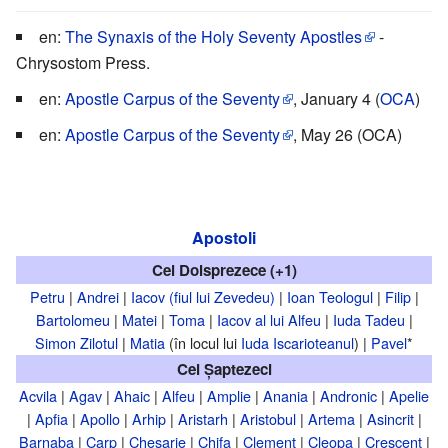
en:
The Synaxis of the Holy Seventy Apostles
-
Chrysostom Press.
en:
Apostle Carpus of the Seventy
, January 4 (
OCA
)
en:
Apostle Carpus of the Seventy
, May 26 (OCA)
Apostoli
Cei Doisprezece (+1)
Petru
|
Andrei
|
Iacov (fiul lui Zevedeu)
|
Ioan Teologul
|
Filip
|
Bartolomeu
|
Matei
|
Toma
|
Iacov al lui Alfeu
|
Iuda Tadeu
|
Simon Zilotul
|
Matia
(în locul lui
Iuda Iscarioteanul
) |
Pavel
*
Cei Șaptezeci
Acvila
|
Agav
|
Ahaic
|
Alfeu
|
Amplie
|
Anania
|
Andronic
|
Apelie
|
Apfia
|
Apollo
|
Arhip
|
Aristarh
|
Aristobul
|
Artema
|
Asincrit
|
Barnaba
|
Carp
|
Chesarie
|
Chifa
|
Clement
|
Cleopa
|
Crescent
|