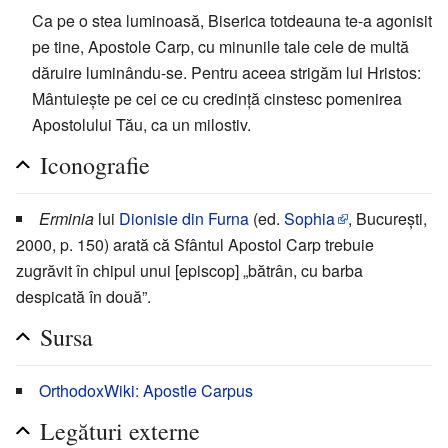
Ca pe o stea luminoasă, Biserica totdeauna te-a agonisit
pe tine, Apostole Carp, cu minunile tale cele de multă
dăruire luminându-se. Pentru aceea strigăm lui Hristos:
Mântuiește pe cei ce cu credință cinstesc pomenirea
Apostolului Tău, ca un milostiv.
Iconografie
Erminia
lui
Dionisie din Furna
(ed.
Sophia
, București,
2000, p. 150) arată că Sfântul Apostol Carp trebuie
zugrăvit în chipul unui [episcop] „bătrân, cu barba
despicată în două”.
Sursa
OrthodoxWiki: Apostle Carpus
Legături externe