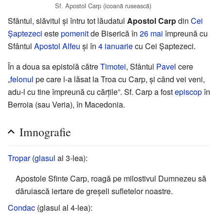
Sf. Apostol Carp (icoană rusească)
Sfântul, slăvitul și întru tot lăudatul
Apostol Carp
din
Cei
Șaptezeci
este
pomenit
de Biserică în
26 mai
împreună cu
Sfântul
Apostol Alfeu
și în
4 ianuarie
cu Cei Șaptezeci.
În a doua sa epistolă către
Timotei
, Sfântul
Pavel
cere
„
felonul
pe care l-a lăsat la Troa cu Carp, și când vei veni,
adu-l cu tine împreună cu cărțile”. Sf. Carp a fost
episcop
în
Berroia (sau Veria), în Macedonia.
Imnografie
Tropar
(
glasul
al 3-lea):
Apostole Sfinte Carp, roagă pe milostivul Dumnezeu să
dăruiască iertare de greșeli sufletelor noastre.
Condac
(glasul al 4-lea):