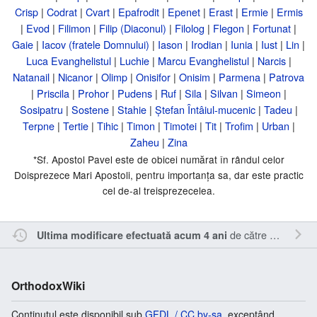
Crisp
|
Codrat
|
Cvart
|
Epafrodit
|
Epenet
|
Erast
|
Ermie
|
Ermis
|
Evod
|
Filimon
|
Filip (Diaconul)
|
Filolog
|
Flegon
|
Fortunat
|
Gaie
|
Iacov (fratele Domnului)
|
Iason
|
Irodian
|
Iunia
|
Iust
|
Lin
|
Luca Evanghelistul
|
Luchie
|
Marcu Evanghelistul
|
Narcis
|
Natanail
|
Nicanor
|
Olimp
|
Onisifor
|
Onisim
|
Parmena
|
Patrova
|
Priscila
|
Prohor
|
Pudens
|
Ruf
|
Sila
|
Silvan
|
Simeon
|
Sosipatru
|
Sostene
|
Stahie
|
Ștefan Întâiul-mucenic
|
Tadeu
|
Terpne
|
Tertie
|
Tihic
|
Timon
|
Timotei
|
Tit
|
Trofim
|
Urban
|
Zaheu
|
Zina
*Sf. Apostol Pavel este de obicei numărat în rândul celor
Doisprezece Mari Apostoli, pentru importanța sa, dar este practic
cel de-al treisprezecelea.
de către
Sîmbotin
.
Ultima modificare efectuată acum 4 ani
OrthodoxWiki
Conținutul este disponibil sub
GFDL / CC by-sa
, exceptând