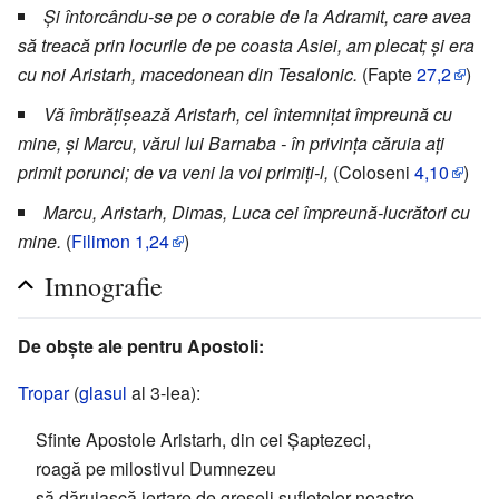
Și întorcându-se pe o corabie de la Adramit, care avea
să treacă prin locurile de pe coasta Asiei, am plecat; și era
cu noi Aristarh, macedonean din Tesalonic.
(Fapte
27,2
)
Vă îmbrățișează Aristarh, cel întemnițat împreună cu
mine, și Marcu, vărul lui Barnaba - în privința căruia ați
primit porunci; de va veni la voi primiți-l,
(Coloseni
4,10
)
Marcu, Aristarh, Dimas, Luca cei împreună-lucrători cu
mine.
(
Filimon
1,24
)
Imnografie
De obște ale pentru Apostoli:
Tropar
(
glasul
al 3-lea):
Sfinte Apostole Aristarh, din cei Șaptezeci,
roagă pe milostivul Dumnezeu
să dăruiască iertare de greșeli sufletelor noastre