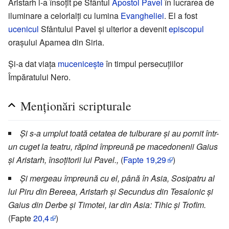
Aristarh l-a însoțit pe Sfântul
Apostol Pavel
în lucrarea de
iluminare a celorlalți cu lumina
Evangheliei
. El a fost
ucenicul
Sfântului Pavel și ulterior a devenit
episcopul
orașului Apamea din Siria.
Și-a dat viața
mucenicește
în timpul persecuțiilor
Împăratului Nero.
Menționări scripturale
Și s-a umplut toată cetatea de tulburare și au pornit într-
un cuget la teatru, răpind împreună pe macedonenii Gaius
și Aristarh, însoțitorii lui Pavel.,
(
Fapte
19,29
)
Și mergeau împreună cu el, până în Asia, Sosipatru al
lui Piru din Bereea, Aristarh și Secundus din Tesalonic și
Gaius din Derbe și Timotei, iar din Asia: Tihic și Trofim.
(Fapte
20,4
)