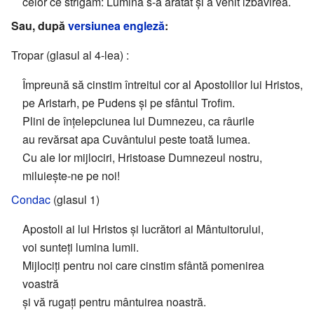
celor ce strigăm: Lumina s-a arătat și a venit izbăvirea.
Sau, după
versiunea engleză
:
Tropar (glasul al 4-lea) :
Împreună să cinstim întreitul cor al Apostolilor lui Hristos,
pe Aristarh, pe Pudens și pe sfântul Trofim.
Plini de înțelepciunea lui Dumnezeu, ca râurile
au revărsat apa Cuvântului peste toată lumea.
Cu ale lor mijlociri, Hristoase Dumnezeul nostru,
miluiește-ne pe noi!
Condac
(glasul 1)
Apostoli ai lui Hristos și lucrători ai Mântuitorului,
voi sunteți lumina lumii.
Mijlociți pentru noi care cinstim sfântă pomenirea
voastră
și vă rugați pentru mântuirea noastră.