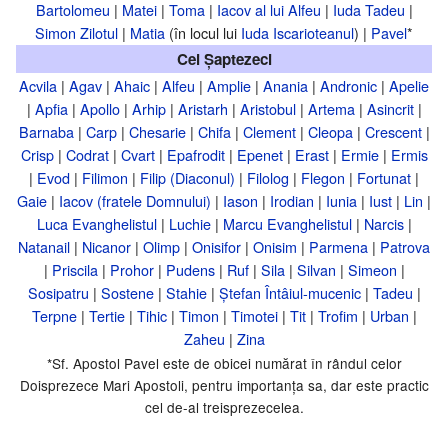
Bartolomeu
|
Matei
|
Toma
|
Iacov al lui Alfeu
|
Iuda Tadeu
|
Simon Zilotul
|
Matia
(în locul lui
Iuda Iscarioteanul
) |
Pavel
*
Cei Șaptezeci
Acvila
|
Agav
|
Ahaic
|
Alfeu
|
Amplie
|
Anania
|
Andronic
|
Apelie
|
Apfia
|
Apollo
|
Arhip
|
Aristarh
|
Aristobul
|
Artema
|
Asincrit
|
Barnaba
|
Carp
|
Chesarie
|
Chifa
|
Clement
|
Cleopa
|
Crescent
|
Crisp
|
Codrat
|
Cvart
|
Epafrodit
|
Epenet
|
Erast
|
Ermie
|
Ermis
|
Evod
|
Filimon
|
Filip (Diaconul)
|
Filolog
|
Flegon
|
Fortunat
|
Gaie
|
Iacov (fratele Domnului)
|
Iason
|
Irodian
|
Iunia
|
Iust
|
Lin
|
Luca Evanghelistul
|
Luchie
|
Marcu Evanghelistul
|
Narcis
|
Natanail
|
Nicanor
|
Olimp
|
Onisifor
|
Onisim
|
Parmena
|
Patrova
|
Priscila
|
Prohor
|
Pudens
|
Ruf
|
Sila
|
Silvan
|
Simeon
|
Sosipatru
|
Sostene
|
Stahie
|
Ștefan Întâiul-mucenic
|
Tadeu
|
Terpne
|
Tertie
|
Tihic
|
Timon
|
Timotei
|
Tit
|
Trofim
|
Urban
|
Zaheu
|
Zina
*Sf. Apostol Pavel este de obicei numărat în rândul celor
Doisprezece Mari Apostoli, pentru importanța sa, dar este practic
cel de-al treisprezecelea.