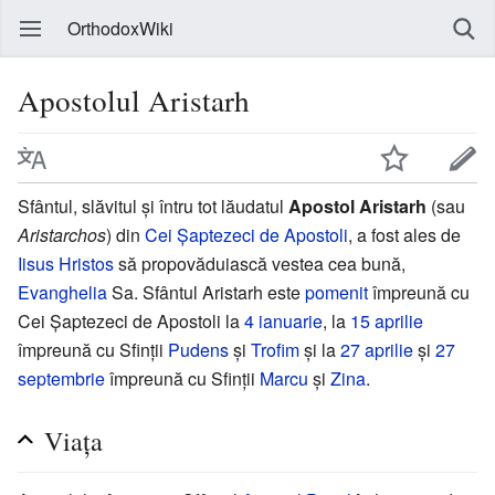
OrthodoxWiki
Apostolul Aristarh
Sfântul, slăvitul și întru tot lăudatul
Apostol Aristarh
(sau
Aristarchos
) din
Cei Șaptezeci de Apostoli
, a fost ales de
Iisus Hristos
să propovăduiască vestea cea bună,
Evanghelia
Sa. Sfântul Aristarh este
pomenit
împreună cu
Cei Șaptezeci de Apostoli la
4 ianuarie
, la
15 aprilie
împreună cu Sfinții
Pudens
și
Trofim
și la
27 aprilie
și
27
septembrie
împreună cu Sfinții
Marcu
și
Zina
.
Viața