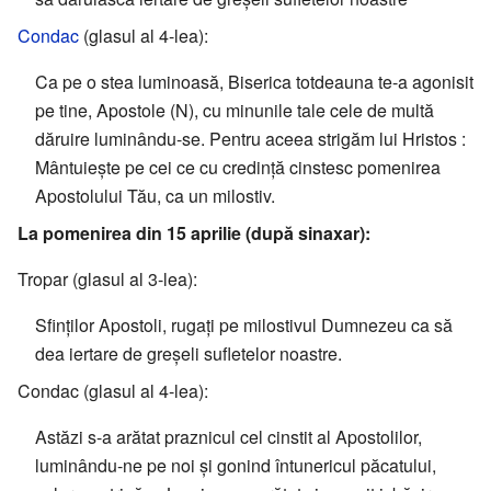
Condac
(glasul al 4-lea):
Ca pe o stea luminoasă, Biserica totdeauna te-a agonisit
pe tine, Apostole (N), cu minunile tale cele de multă
dăruire luminându-se. Pentru aceea strigăm lui Hristos :
Mântuiește pe cei ce cu credință cinstesc pomenirea
Apostolului Tău, ca un milostiv.
La pomenirea din 15 aprilie (după sinaxar):
Tropar (glasul al 3-lea):
Sfinților Apostoli, rugați pe milostivul Dumnezeu ca să
dea iertare de greșeli sufletelor noastre.
Condac (glasul al 4-lea):
Astăzi s-a arătat praznicul cel cinstit al Apostolilor,
luminându-ne pe noi și gonind întunericul păcatului,