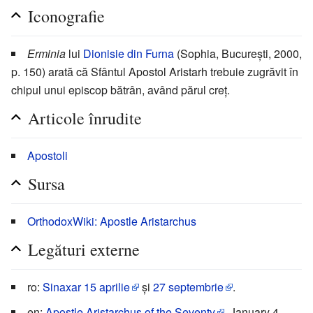
Iconografie
Erminia
lui
Dionisie din Furna
(Sophia, București, 2000,
p. 150) arată că Sfântul Apostol Aristarh trebuie zugrăvit în
chipul unui episcop bătrân, având părul creț.
Articole înrudite
Apostoli
Sursa
OrthodoxWiki: Apostle Aristarchus
Legături externe
ro:
Sinaxar 15 aprilie
și
27 septembrie
.
en:
Apostle Aristarchus of the Seventy
, January 4