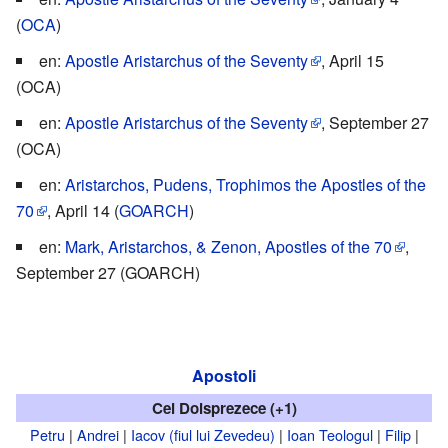
(
OCA
)
en:
Apostle Aristarchus of the Seventy
, April 15
(OCA)
en:
Apostle Aristarchus of the Seventy
, September 27
(OCA)
en:
Aristarchos, Pudens, Trophimos the Apostles of the
70
, April 14 (
GOARCH
)
en:
Mark, Aristarchos, & Zenon, Apostles of the 70
,
September 27 (GOARCH)
Apostoli
Cei Doisprezece (+1)
Petru
|
Andrei
|
Iacov (fiul lui Zevedeu)
|
Ioan Teologul
|
Filip
|