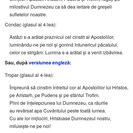
milostivul Dumnezeu ca să dea iertare de greșeli
sufletelor noastre.
Condac (glasul al 4-lea):
Astăzi s-a arătat praznicul cel cinstit al Apostolilor,
luminându-ne pe noi și gonind întunericul păcatului,
celor ce strigăm: Lumina s-a arătat și a venit izbăvirea.
Sau, după
versiunea engleză
:
Tropar (glasul al 4-lea):
Împreună să cinstim întreitul cor al Apostolilor lui Hristos,
pe Aristarh, pe Pudens și pe sfântul Trofim.
Plini de înțelepciunea lui Dumnezeu, ca râurile
au revărsat apa Cuvântului peste toată lumea.
Cu ale lor mijlociri, Hristoase Dumnezeul nostru,
miluiește-ne pe noi!