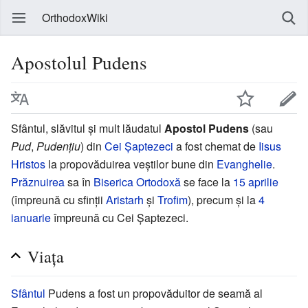
OrthodoxWiki
Apostolul Pudens
Sfântul, slăvitul și mult lăudatul
Apostol Pudens
(sau
Pud
,
Pudențiu
) din
Cei Șaptezeci
a fost chemat de
Iisus
Hristos
la propovăduirea veștilor bune din
Evanghelie
.
Prăznuirea
sa în
Biserica Ortodoxă
se face la
15 aprilie
(împreună cu sfinții
Aristarh
și
Trofim
), precum și la
4
ianuarie
împreună cu Cei Șaptezeci.
Viața
Sfântul
Pudens a fost un propovăduitor de seamă al