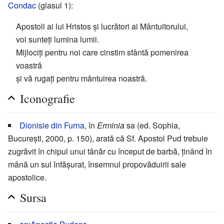
Condac
(glasul 1):
Apostoli ai lui Hristos și lucrători ai Mântuitorului,
voi sunteți lumina lumii.
Mijlociți pentru noi care cinstim sfântă pomenirea
voastră
și vă rugați pentru mântuirea noastră.
Iconografie
Dionisie din Furna
, în
Erminia
sa (ed. Sophia,
București, 2000, p. 150), arată că Sf. Apostol Pud trebuie
zugrăvit în chipul unui tânăr cu început de barbă, ținând în
mână un sul înfășurat, însemnul propovăduirii sale
apostolice.
Sursa