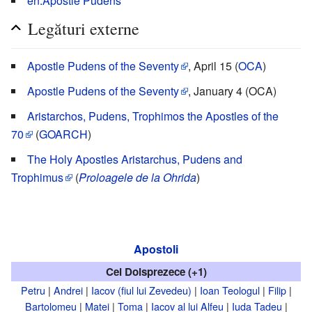
en:Apostle Pudens
Legături externe
Apostle Pudens of the Seventy
, April 15 (
OCA
)
Apostle Pudens of the Seventy
, January 4 (OCA)
Aristarchos, Pudens, Trophimos the Apostles of the
70
(
GOARCH
)
The Holy Apostles Aristarchus, Pudens and
Trophimus
(
Proloagele de la Ohrida
)
Apostoli
Cei Doisprezece (+1)
Petru
|
Andrei
|
Iacov (fiul lui Zevedeu)
|
Ioan Teologul
|
Filip
|
Bartolomeu
|
Matei
|
Toma
|
Iacov al lui Alfeu
|
Iuda Tadeu
|