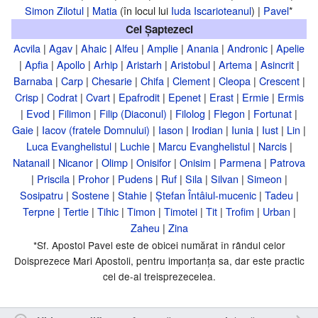
Simon Zilotul
|
Matia
(în locul lui
Iuda Iscarioteanul
) |
Pavel
*
Cei Șaptezeci
Acvila
|
Agav
|
Ahaic
|
Alfeu
|
Amplie
|
Anania
|
Andronic
|
Apelie
|
Apfia
|
Apollo
|
Arhip
|
Aristarh
|
Aristobul
|
Artema
|
Asincrit
|
Barnaba
|
Carp
|
Chesarie
|
Chifa
|
Clement
|
Cleopa
|
Crescent
|
Crisp
|
Codrat
|
Cvart
|
Epafrodit
|
Epenet
|
Erast
|
Ermie
|
Ermis
|
Evod
|
Filimon
|
Filip (Diaconul)
|
Filolog
|
Flegon
|
Fortunat
|
Gaie
|
Iacov (fratele Domnului)
|
Iason
|
Irodian
|
Iunia
|
Iust
|
Lin
|
Luca Evanghelistul
|
Luchie
|
Marcu Evanghelistul
|
Narcis
|
Natanail
|
Nicanor
|
Olimp
|
Onisifor
|
Onisim
|
Parmena
|
Patrova
|
Priscila
|
Prohor
|
Pudens
|
Ruf
|
Sila
|
Silvan
|
Simeon
|
Sosipatru
|
Sostene
|
Stahie
|
Ștefan Întâiul-mucenic
|
Tadeu
|
Terpne
|
Tertie
|
Tihic
|
Timon
|
Timotei
|
Tit
|
Trofim
|
Urban
|
Zaheu
|
Zina
*Sf. Apostol Pavel este de obicei numărat în rândul celor
Doisprezece Mari Apostoli, pentru importanța sa, dar este practic
cel de-al treisprezecelea.