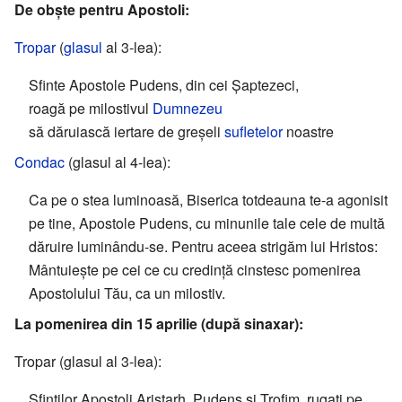
De obște pentru Apostoli:
Tropar
(
glasul
al 3-lea):
Sfinte Apostole Pudens, din cei Șaptezeci,
roagă pe milostivul
Dumnezeu
să dăruiască iertare de greșeli
sufletelor
noastre
Condac
(glasul al 4-lea):
Ca pe o stea luminoasă, Biserica totdeauna te-a agonisit
pe tine, Apostole Pudens, cu minunile tale cele de multă
dăruire luminându-se. Pentru aceea strigăm lui Hristos:
Mântuiește pe cei ce cu credință cinstesc pomenirea
Apostolului Tău, ca un milostiv.
La pomenirea din 15 aprilie (după sinaxar):
Tropar (glasul al 3-lea):
Sfinților Apostoli Aristarh, Pudens și Trofim, rugați pe