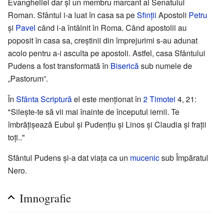
Evangheliei dar și un membru marcant al Senatului
Roman. Sfântul i-a luat în casa sa pe
Sfinții
Apostoli
Petru
și
Pavel
când i-a întâlnit în Roma. Când apostolii au
poposit în casa sa, creștinii din împrejurimi s-au adunat
acolo pentru a-i asculta pe apostoli. Astfel, casa Sfântului
Pudens a fost transformată în
Biserică
sub numele de
„Pastorum”.
În
Sfânta Scriptură
el este menționat în
2 Timotei
4, 21:
"Silește-te să vii mai înainte de începutul iernii. Te
îmbrățișează Eubul și Pudențiu și Linos și Claudia și frații
toți.."
Sfântul Pudens și-a dat viața ca un
mucenic
sub Împăratul
Nero.
Imnografie