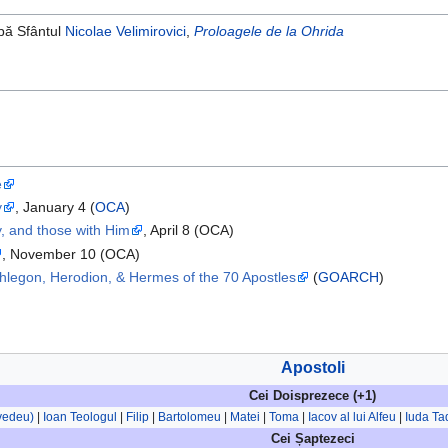
pă Sfântul
Nicolae Velimirovici
,
Proloagele de la Ohrida
e
y
, January 4 (
OCA
)
y, and those with Him
, April 8 (OCA)
, November 10 (OCA)
hlegon, Herodion, & Hermes of the 70 Apostles
(
GOARCH
)
Apostoli
Cei Doisprezece (+1)
evedeu)
|
Ioan Teologul
|
Filip
|
Bartolomeu
|
Matei
|
Toma
|
Iacov al lui Alfeu
|
Iuda Ta
Cei Șaptezeci