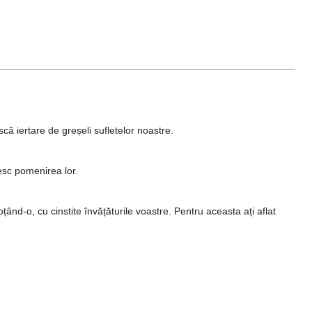
că iertare de greșeli sufletelor noastre.
șesc pomenirea lor.
oțând-o, cu cinstite învățăturile voastre. Pentru aceasta ați aflat