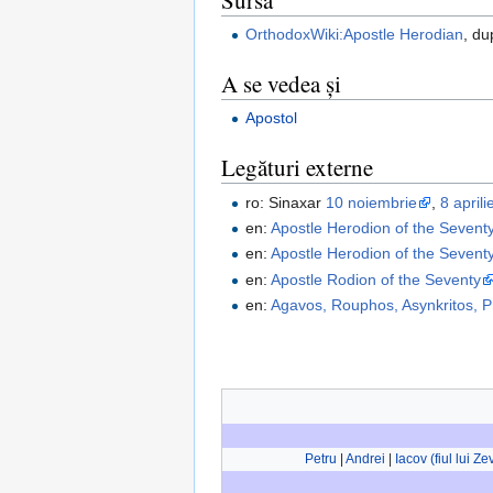
OrthodoxWiki:Apostle Herodian
, du
A se vedea și
Apostol
Legături externe
ro: Sinaxar
10 noiembrie
,
8 aprili
en:
Apostle Herodion of the Sevent
en:
Apostle Herodion of the Sevent
en:
Apostle Rodion of the Seventy
en:
Agavos, Rouphos, Asynkritos, P
Petru
|
Andrei
|
Iacov (fiul lui Z