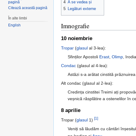
4
A se vedea și
pagină
Citează această pagină
5
Legături externe
În alte limbi
Imnografie
English
10 noiembrie
Tropar
(
glasul
al 3-lea):
Sfinților Apostoli
Erast
,
Olimp
, Irodi
Condac
(glasul al 4-lea):
Astăzi s-a arătat cinstită prăznuirea
Alt condac (glasul al 2-lea):
Credința cinstitei Treimi ați propovă
veșnică răsplătire a ostenelilor în c
8 aprilie
[1]
Tropar (
glasul
1)
Veniți să lăudăm cu cântări înșesitul
pe Irodion și
Agav
,