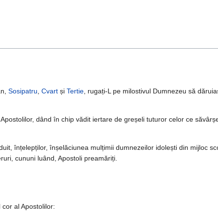
an,
Sosipatru
,
Cvart
și
Tertie
, rugați-L pe milostivul Dumnezeu să dăruias
 Apostolilor, dând în chip vădit iertare de greșeli tuturor celor ce săvâr
duit, înțelepților, înșelăciunea mulțimii dumnezeilor idolești din mijloc sc
eruri, cununi luând, Apostoli preamăriți.
 cor al Apostolilor: