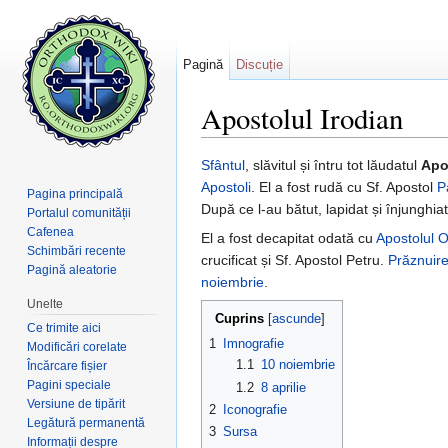
Pagină
Discuție
Apostolul Irodian
Salt la:
navigare
,
căutare
Sfântul
, slăvitul și întru tot lăudatul
Apo
Apostoli
. El a fost rudă cu Sf. Apostol
P
Pagina principală
După ce l-au bătut, lapidat și înjunghiat
Portalul comunității
Cafenea
El a fost decapitat odată cu
Apostolul 
Schimbări recente
crucificat și Sf. Apostol Petru.
Prăznuir
Pagină aleatorie
noiembrie
.
Unelte
Cuprins
[
ascunde
]
Ce trimite aici
1
Imnografie
Modificări corelate
1.1
10 noiembrie
Încărcare fișier
Pagini speciale
1.2
8 aprilie
Versiune de tipărit
2
Iconografie
Legătură permanentă
3
Sursa
Informații despre