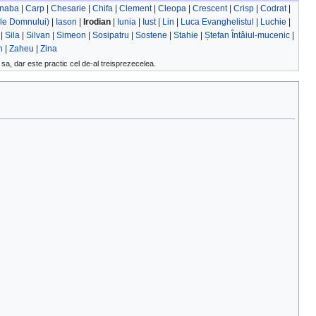
rnaba
|
Carp
|
Chesarie
|
Chifa
|
Clement
|
Cleopa
|
Crescent
|
Crisp
|
Codrat
|
ele Domnului)
|
Iason
|
Irodian
|
Iunia
|
Iust
|
Lin
|
Luca Evanghelistul
|
Luchie
|
|
Sila
|
Silvan
|
Simeon
|
Sosipatru
|
Sostene
|
Stahie
|
Ștefan Întâiul-mucenic
|
n
|
Zaheu
|
Zina
sa, dar este practic cel de-al treisprezecelea.