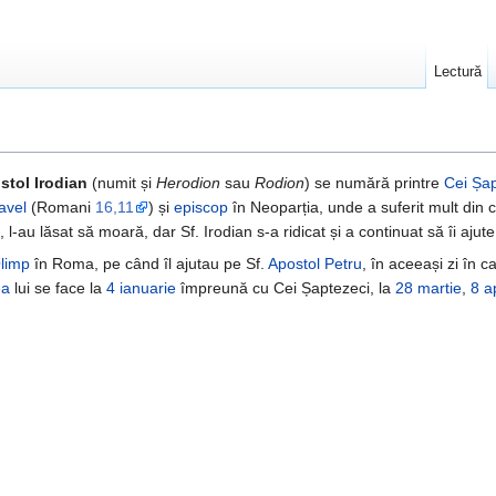
Lectură
stol Irodian
(numit și
Herodion
sau
Rodion
) se numără printre
Cei Șap
avel
(Romani
16,11
) și
episcop
în Neoparția, unde a suferit mult din c
, l-au lăsat să moară, dar Sf. Irodian s-a ridicat și a continuat să îi ajute
Olimp
în Roma, pe când îl ajutau pe Sf.
Apostol Petru
, în aceeași zi în c
ea
lui se face la
4 ianuarie
împreună cu Cei Șaptezeci, la
28 martie
,
8 ap