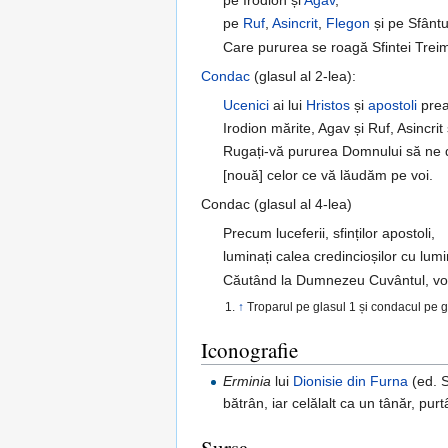
pe
Ruf
,
Asincrit
,
Flegon
și pe Sfânt
Care pururea se roagă Sfintei Treim
Condac
(glasul al 2-lea):
Ucenici
ai lui
Hristos
și
apostoli
preac
Irodion mărite, Agav și Ruf, Asincri
Rugați-vă pururea Domnului să ne d
[nouă] celor ce vă lăudăm pe voi.
Condac (glasul al 4-lea)
Precum luceferii, sfinților apostoli,
luminați calea credincioșilor cu lum
Căutând la Dumnezeu Cuvântul, voi ri
↑
Troparul pe glasul 1 și condacul pe g
Iconografie
Erminia
lui
Dionisie din Furna
(ed. S
bătrân, iar celălalt ca un tânăr, pu
Sursa