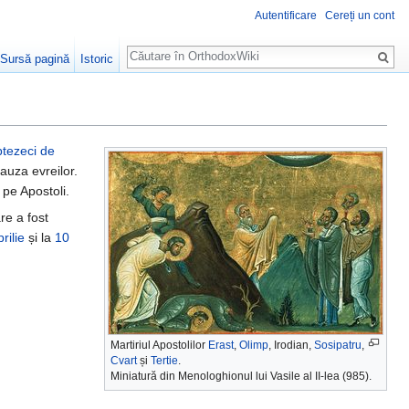
Autentificare
Cereți un cont
Căutare
Sursă pagină
Istoric
tezeci de
auza evreilor.
 pe Apostoli.
are a fost
rilie
și la
10
Martiriul Apostolilor
Erast
,
Olimp
, Irodian,
Sosipatru
,
Cvart
și
Tertie
.
Miniatură din Menologhionul lui Vasile al II-lea (985).