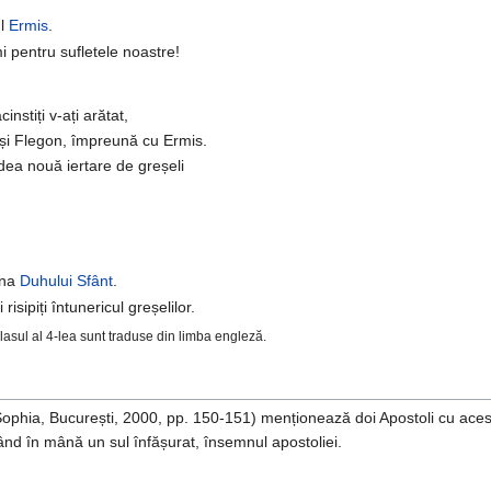
ul
Ermis
.
i pentru sufletele noastre!
instiți v-ați arătat,
t și Flegon, împreună cu Ermis.
ea nouă iertare de greșeli
ina
Duhului Sfânt
.
sipiți întunericul greșelilor.
lasul al 4-lea sunt traduse din limba engleză.
ophia, București, 2000, pp. 150-151) menționează doi Apostoli cu acest
rtând în mână un sul înfășurat, însemnul apostoliei.