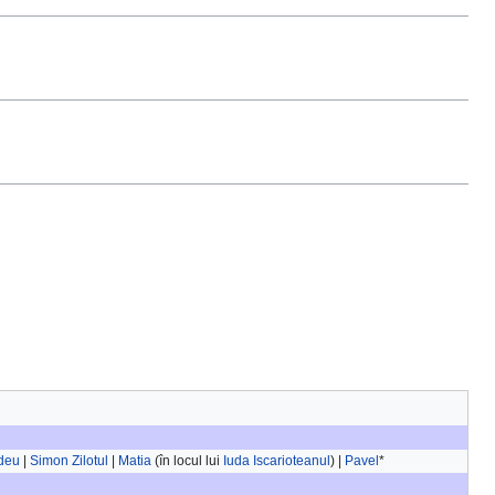
deu
|
Simon Zilotul
|
Matia
(în locul lui
Iuda Iscarioteanul
) |
Pavel
*