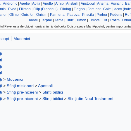
a
|
Andronic
|
Apelie
|
Apfia
|
Apollo
|
Arhip
|
Aristarh
|
Aristobul
|
Artema
|
Asincrit
|
Ba
mis
|
Evod
|
Filimon
|
Filip (Diaconul)
|
Filolog
|
Flegon
|
Fortunat
|
Gaie
|
Iacov (frat
anor
|
Olimp
|
Onisifor
|
Onisim
|
Parmena
|
Patrova
|
Priscila
|
Prohor
|
Pudens
|
Ruf
Tadeu
|
Terpne
|
Tertie
|
Tihic
|
Timon
|
Timotei
|
Tit
|
Trofim
|
Urba
tol Pavel este de obicei numărat în rândul celor Doisprezece Mari Apostoli, pentru importanța 
scopi
Mucenici
ți
ți
ți
ți
ți
>
Mucenici
ți
>
Sfinți misionari
>
Apostoli
ți
>
Sfinți pre-niceeni
>
Sfinți biblici
ți
>
Sfinți pre-niceeni
>
Sfinți biblici
>
Sfinți din Noul Testament