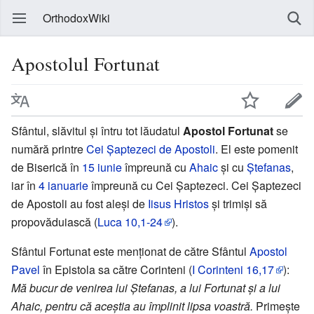
OrthodoxWiki
Apostolul Fortunat
Sfântul, slăvitul și întru tot lăudatul
Apostol Fortunat
se
numără printre
Cei Șaptezeci de Apostoli
. El este pomenit
de Biserică în
15 iunie
împreună cu
Ahaic
și cu
Ștefanas
,
iar în
4 ianuarie
împreună cu Cei Șaptezeci. Cei Șaptezeci
de Apostoli au fost aleși de
Iisus Hristos
și trimiși să
propovăduiască (
Luca
10,1-24
).
Sfântul Fortunat este menționat de către Sfântul
Apostol
Pavel
în Epistola sa către Corinteni (
I Corinteni 16,17
):
Mă bucur de venirea lui Ștefanas, a lui Fortunat și a lui
Ahaic, pentru că aceștia au împlinit lipsa voastră.
Primește