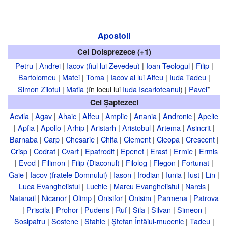
Apostoli
Cei Doisprezece (+1)
Petru
|
Andrei
|
Iacov (fiul lui Zevedeu)
|
Ioan Teologul
|
Filip
|
Bartolomeu
|
Matei
|
Toma
|
Iacov al lui Alfeu
|
Iuda Tadeu
|
Simon Zilotul
|
Matia
(în locul lui
Iuda Iscarioteanul
) |
Pavel
*
Cei Șaptezeci
Acvila
|
Agav
|
Ahaic
|
Alfeu
|
Amplie
|
Anania
|
Andronic
|
Apelie
|
Apfia
|
Apollo
|
Arhip
|
Aristarh
|
Aristobul
|
Artema
|
Asincrit
|
Barnaba
|
Carp
|
Chesarie
|
Chifa
|
Clement
|
Cleopa
|
Crescent
|
Crisp
|
Codrat
|
Cvart
|
Epafrodit
|
Epenet
|
Erast
|
Ermie
|
Ermis
|
Evod
|
Filimon
|
Filip (Diaconul)
|
Filolog
|
Flegon
|
Fortunat
|
Gaie
|
Iacov (fratele Domnului)
|
Iason
|
Irodian
|
Iunia
|
Iust
|
Lin
|
Luca Evanghelistul
|
Luchie
|
Marcu Evanghelistul
|
Narcis
|
Natanail
|
Nicanor
|
Olimp
|
Onisifor
|
Onisim
|
Parmena
|
Patrova
|
Priscila
|
Prohor
|
Pudens
|
Ruf
|
Sila
|
Silvan
|
Simeon
|
Sosipatru
|
Sostene
|
Stahie
|
Ștefan Întâiul-mucenic
|
Tadeu
|