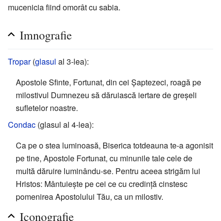
mucenicia fiind omorât cu sabia.
Imnografie
Tropar
(
glasul
al 3-lea):
Apostole Sfinte, Fortunat, din cei Șaptezeci, roagă pe
milostivul Dumnezeu să dăruiască iertare de greșeli
sufletelor noastre.
Condac
(glasul al 4-lea):
Ca pe o stea luminoasă, Biserica totdeauna te-a agonisit
pe tine, Apostole Fortunat, cu minunile tale cele de
multă dăruire luminându-se. Pentru aceea strigăm lui
Hristos: Mântuiește pe cei ce cu credință cinstesc
pomenirea Apostolului Tău, ca un milostiv.
Iconografie