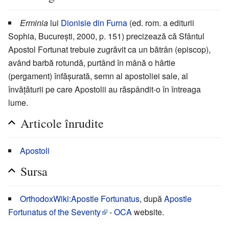
Erminia
lui
Dionisie din Furna
(ed. rom. a editurii
Sophia, București, 2000, p. 151) precizează că Sfântul
Apostol Fortunat trebuie zugrăvit ca un bătrân (episcop),
având barbă rotundă, purtând în mână o hârtie
(pergament) înfășurată, semn al apostoliei sale, al
învățăturii pe care Apostolii au răspândit-o în întreaga
lume.
Articole înrudite
Apostoli
Sursa
OrthodoxWiki:Apostle Fortunatus
, după
Apostle
Fortunatus of the Seventy
-
OCA
website.