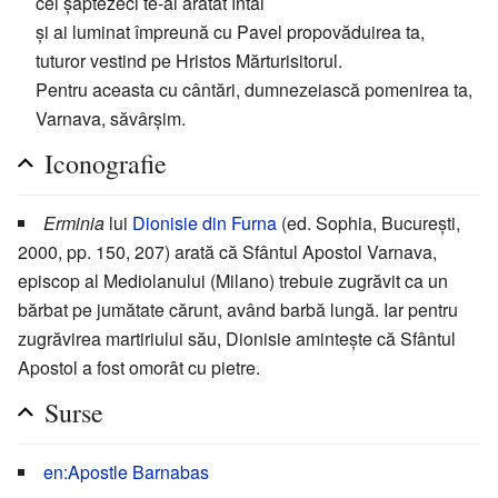
cei șaptezeci te-ai arătat întâi
și ai luminat împreună cu Pavel propovăduirea ta,
tuturor vestind pe Hristos Mărturisitorul.
Pentru aceasta cu cântări, dumnezeiască pomenirea ta,
Varnava, săvârșim.
Iconografie
Erminia
lui
Dionisie din Furna
(ed. Sophia, București,
2000, pp. 150, 207) arată că Sfântul Apostol Varnava,
episcop al Mediolanului (Milano) trebuie zugrăvit ca un
bărbat pe jumătate cărunt, având barbă lungă. Iar pentru
zugrăvirea martiriului său, Dionisie amintește că Sfântul
Apostol a fost omorât cu pietre.
Surse
en:Apostle Barnabas