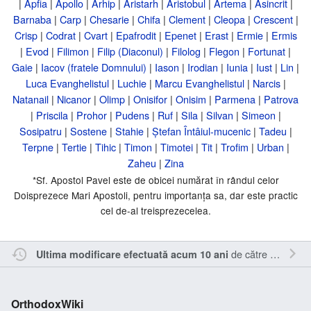
|
Apfia
|
Apollo
|
Arhip
|
Aristarh
|
Aristobul
|
Artema
|
Asincrit
|
Barnaba
|
Carp
|
Chesarie
|
Chifa
|
Clement
|
Cleopa
|
Crescent
|
Crisp
|
Codrat
|
Cvart
|
Epafrodit
|
Epenet
|
Erast
|
Ermie
|
Ermis
|
Evod
|
Filimon
|
Filip (Diaconul)
|
Filolog
|
Flegon
|
Fortunat
|
Gaie
|
Iacov (fratele Domnului)
|
Iason
|
Irodian
|
Iunia
|
Iust
|
Lin
|
Luca Evanghelistul
|
Luchie
|
Marcu Evanghelistul
|
Narcis
|
Natanail
|
Nicanor
|
Olimp
|
Onisifor
|
Onisim
|
Parmena
|
Patrova
|
Priscila
|
Prohor
|
Pudens
|
Ruf
|
Sila
|
Silvan
|
Simeon
|
Sosipatru
|
Sostene
|
Stahie
|
Ștefan Întâiul-mucenic
|
Tadeu
|
Terpne
|
Tertie
|
Tihic
|
Timon
|
Timotei
|
Tit
|
Trofim
|
Urban
|
Zaheu
|
Zina
*Sf. Apostol Pavel este de obicei numărat în rândul celor
Doisprezece Mari Apostoli, pentru importanța sa, dar este practic
cel de-al treisprezecelea.
de către
Katjusch
Ultima modificare efectuată acum 10 ani
OrthodoxWiki