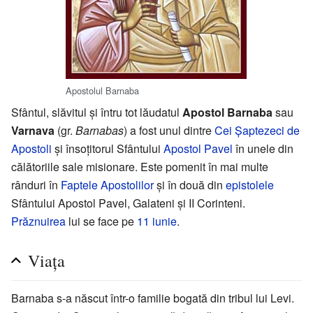
Apostolul Barnaba
Sfântul, slăvitul și întru tot lăudatul
Apostol Barnaba
sau
Varnava
(gr.
Barnabas
) a fost unul dintre
Cei Șaptezeci de
Apostoli
și însoțitorul Sfântului
Apostol Pavel
în unele din
călătoriile sale misionare. Este pomenit în mai multe
rânduri în
Faptele Apostolilor
și în două din
epistolele
Sfântului Apostol Pavel, Galateni și II Corinteni.
Prăznuirea
lui se face pe
11 iunie
.
Viața
Barnaba s-a născut într-o familie bogată din tribul lui Levi.