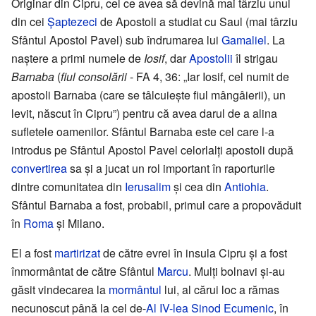
Originar din Cipru, cel ce avea să devină mai târziu unul
din cei
Șaptezeci
de Apostoli a studiat cu Saul (mai târziu
Sfântul Apostol Pavel) sub îndrumarea lui
Gamaliel
. La
naștere a primi numele de
Iosif
, dar
Apostolii
îl strigau
Barnaba
(
fiul consolării
- FA 4, 36: „Iar Iosif, cel numit de
apostoli Barnaba (care se tâlcuiește fiul mângâierii), un
levit, născut în Cipru”) pentru că avea darul de a alina
sufletele oamenilor. Sfântul Barnaba este cel care l-a
introdus pe Sfântul Apostol Pavel celorlalți apostoli după
convertirea
sa și a jucat un rol important în raporturile
dintre comunitatea din
Ierusalim
și cea din
Antiohia
.
Sfântul Barnaba a fost, probabil, primul care a propovăduit
în
Roma
și Milano.
El a fost
martirizat
de către evrei în insula Cipru și a fost
înmormântat de către Sfântul
Marcu
. Mulți bolnavi și-au
găsit vindecarea la
mormântul
lui, al cărui loc a rămas
necunoscut până la cel de-
Al IV-lea Sinod Ecumenic
, în