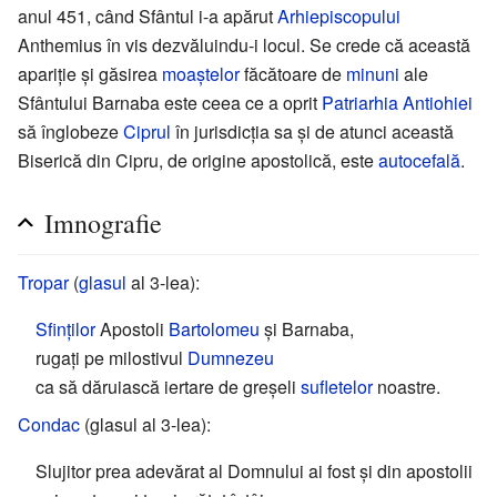
anul 451, când Sfântul i-a apărut
Arhiepiscopului
Anthemius în vis dezvăluindu-i locul. Se crede că această
apariție și găsirea
moaștelor
făcătoare de
minuni
ale
Sfântului Barnaba este ceea ce a oprit
Patriarhia Antiohiei
să înglobeze
Ciprul
în jurisdicția sa și de atunci această
Biserică din Cipru, de origine apostolică, este
autocefală
.
Imnografie
Tropar
(
glasul
al 3-lea):
Sfinților
Apostoli
Bartolomeu
și Barnaba,
rugați pe milostivul
Dumnezeu
ca să dăruiască iertare de greșeli
sufletelor
noastre.
Condac
(glasul al 3-lea):
Slujitor prea adevărat al Domnului ai fost și din apostolii