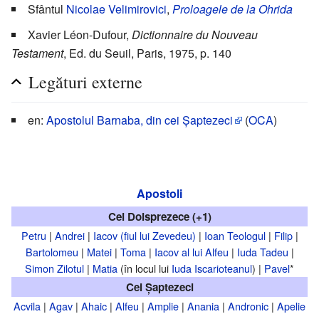
Sfântul
Nicolae Velimirovici
,
Proloagele de la Ohrida
Xavier Léon-Dufour,
Dictionnaire du Nouveau
Testament
, Ed. du Seuil, Paris, 1975, p. 140
Legături externe
en:
Apostolul Barnaba, din cei Șaptezeci
(
OCA
)
Apostoli
Cei Doisprezece (+1)
Petru
|
Andrei
|
Iacov (fiul lui Zevedeu)
|
Ioan Teologul
|
Filip
|
Bartolomeu
|
Matei
|
Toma
|
Iacov al lui Alfeu
|
Iuda Tadeu
|
Simon Zilotul
|
Matia
(în locul lui
Iuda Iscarioteanul
) |
Pavel
*
Cei Șaptezeci
Acvila
|
Agav
|
Ahaic
|
Alfeu
|
Amplie
|
Anania
|
Andronic
|
Apelie