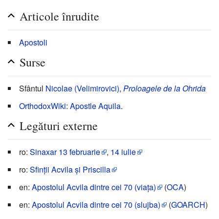
Articole înrudite
Apostoli
Surse
Sfântul
Nicolae (Velimirovici)
,
Proloagele de la Ohrida
OrthodoxWiki: Apostle Aquila
.
Legături externe
ro:
Sinaxar 13 februarie
,
14 iulie
ro:
Sfinții Acvila și Priscilla
en:
Apostolul Acvila dintre cei 70 (viața)
(
OCA
)
en:
Apostolul Acvila dintre cei 70 (slujba)
(
GOARCH
)