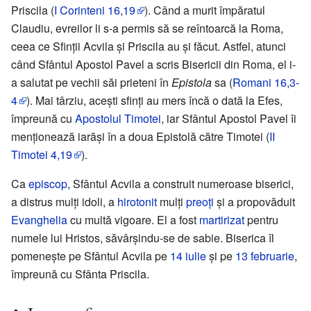
Priscila (
I Corinteni
16,19
). Când a murit împăratul
Claudiu, evreilor li s-a permis să se reîntoarcă la Roma,
ceea ce Sfinții Acvila și Priscila au și făcut. Astfel, atunci
când Sfântul Apostol Pavel a scris Bisericii din Roma, el i-
a salutat pe vechii săi prieteni în
Epistola
sa (
Romani
16,3-
4
). Mai târziu, acești sfinți au mers încă o dată la Efes,
împreună cu
Apostolul Timotei
, iar Sfântul Apostol Pavel îi
menționează iarăși în a doua Epistolă către Timotei (
II
Timotei
4,19
).
Ca
episcop
, Sfântul Acvila a construit numeroase biserici,
a distrus mulți idoli, a
hirotonit
mulți
preoți
și a propovăduit
Evanghelia
cu multă vigoare. El a fost
martirizat
pentru
numele lui Hristos, săvârșindu-se de sabie. Biserica îl
pomenește pe Sfântul Acvila pe
14 iulie
și pe
13 februarie
,
împreună cu Sfânta Priscila.