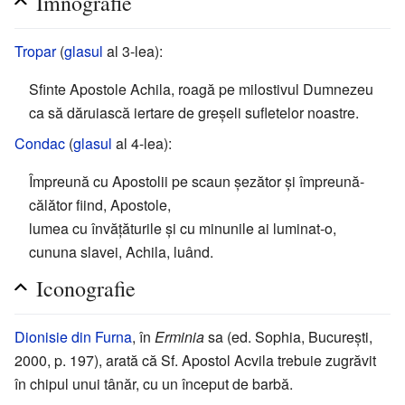
Imnografie
Tropar
(
glasul
al 3-lea):
Sfinte Apostole Achila, roagă pe milostivul Dumnezeu
ca să dăruiască iertare de greșeli sufletelor noastre.
Condac
(
glasul
al 4-lea):
Împreună cu Apostolii pe scaun șezător și împreună-
călător fiind, Apostole,
lumea cu învățăturile și cu minunile ai luminat-o,
cununa slavei, Achila, luând.
Iconografie
Dionisie din Furna
, în
Erminia
sa (ed. Sophia, București,
2000, p. 197), arată că Sf. Apostol Acvila trebuie zugrăvit
în chipul unui tânăr, cu un început de barbă.