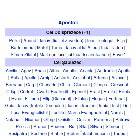
Apostoli
Cei Doisprezece (+1)
Petru
|
Andrei
|
Iacov (fiul lui Zevedeu)
|
Ioan Teologul
|
Filip
|
Bartolomeu
|
Matei
|
Toma
|
Iacov al lui Alfeu
|
Iuda Tadeu
|
Simon Zilotul
|
Matia
(în locul lui
Iuda Iscarioteanul
) |
Pavel
*
Cei Șaptezeci
Acvila
|
Agav
|
Ahaic
|
Alfeu
|
Amplie
|
Anania
|
Andronic
|
Apelie
|
Apfia
|
Apollo
|
Arhip
|
Aristarh
|
Aristobul
|
Artema
|
Asincrit
|
Barnaba
|
Carp
|
Chesarie
|
Chifa
|
Clement
|
Cleopa
|
Crescent
|
Crisp
|
Codrat
|
Cvart
|
Epafrodit
|
Epenet
|
Erast
|
Ermie
|
Ermis
|
Evod
|
Filimon
|
Filip (Diaconul)
|
Filolog
|
Flegon
|
Fortunat
|
Gaie
|
Iacov (fratele Domnului)
|
Iason
|
Irodian
|
Iunia
|
Iust
|
Lin
|
Luca Evanghelistul
|
Luchie
|
Marcu Evanghelistul
|
Narcis
|
Natanail
|
Nicanor
|
Olimp
|
Onisifor
|
Onisim
|
Parmena
|
Patrova
|
Priscila
|
Prohor
|
Pudens
|
Ruf
|
Sila
|
Silvan
|
Simeon
|
Sosipatru
|
Sostene
|
Stahie
|
Ștefan Întâiul-mucenic
|
Tadeu
|