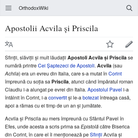
OrthodoxWiki
Apostolii Acvila și Priscila
Sfinții, slăviții și mult lăudații
Apostoli Acvila și Priscila
se
numără printre
Cei Șaptezeci de Apostoli
.
Acvila
(sau
Achila
) era un evreu din Italia, care s-a mutat în
Corint
împreună cu soția sa
Priscila
, atunci când împăratul roman
Claudiu i-a alungat pe evrei din Italia.
Apostolul Pavel
i-a
întâlnit în Corint, i-a
convertit
și le-a
botezat
întreaga casă,
apoi a rămas cu ei timp de un an și jumătate.
Acvila și Priscila au mers împreună cu Sfântul Pavel în
Efes, unde acesta a scris prima sa
Epistolă
către Biserica
din Corint, în care el îi menționează pe
Sfinții
Acvila și