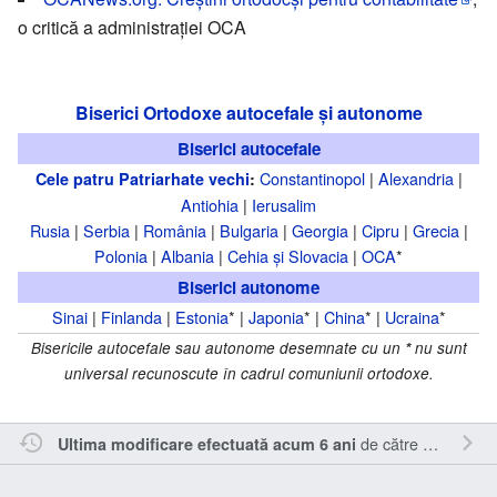
o critică a administraţiei OCA
Biserici Ortodoxe autocefale și autonome
Biserici autocefale
Constantinopol
|
Alexandria
|
Cele patru Patriarhate vechi
:
Antiohia
|
Ierusalim
Rusia
|
Serbia
|
România
|
Bulgaria
|
Georgia
|
Cipru
|
Grecia
|
Polonia
|
Albania
|
Cehia și Slovacia
|
OCA
*
Biserici autonome
Sinai
|
Finlanda
|
Estonia
* |
Japonia
* |
China
* |
Ucraina
*
Bisericile autocefale sau autonome desemnate cu un
*
nu sunt
universal recunoscute în cadrul comuniunii ortodoxe.
de către
Sîmbotin
.
Ultima modificare efectuată acum 6 ani