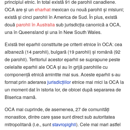
principiul etnic. În total există 91 de parohii canadiene.
OCA are şi un
eharhat
mexican cu nouă parohii şi misiuni;
există şi cinci parohii în America de Sud. În plus, există
două
parohii în Australia
sub jurisdicţia canonică a OCA,
una în Queensland şi una în New South Wales.
Există trei eparhii constituite pe criterii etnice în OCA: cea
albaneză (14 parohii), bulgară (19 parohii) şi română (92
de parohii). Teritoriul acestor eparhii se suprapune peste
celelalte eparhii ale OCA şi au în grijă parohiile cu
componenţă etnică amintite mai sus. Aceste eparhii s-au
format prin aderarea
jurisdicțiilor
etnice mai mici la OCA la
un moment dat în istoria lor, de obicei după separarea de
Biserica mamă.
OCA mai cuprinde, de asemenea, 27 de comunităţi
monastice, dintre care şase sunt direct sub autoritatea
mitropolitană (i.e., sunt
stavropighii
). Cele mai mari astfel