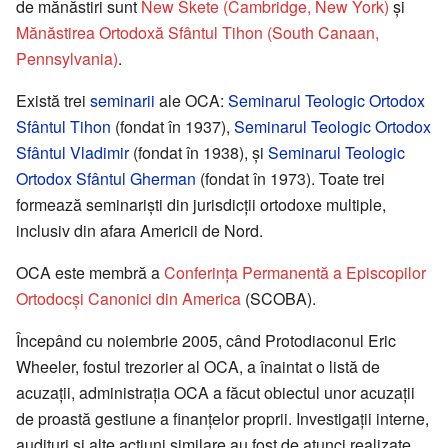
de mănăstiri sunt
New Skete (Cambridge, New York)
şi
Mănăstirea Ortodoxă Sfântul Tihon (South Canaan,
Pennsylvania)
.
Există trei
seminarii
ale OCA:
Seminarul Teologic Ortodox
Sfântul Tihon
(fondat în 1937),
Seminarul Teologic Ortodox
Sfântul Vladimir
(fondat în 1938), şi
Seminarul Teologic
Ortodox Sfântul Gherman
(fondat în 1973). Toate trei
formează seminarişti din jurisdicţii ortodoxe multiple,
inclusiv din afara Americii de Nord.
OCA este membră a
Conferinţa Permanentă a Episcopilor
Ortodocşi Canonici din America
(SCOBA).
Începând cu noiembrie 2005, când Protodiaconul Eric
Wheeler, fostul trezorier al OCA, a înaintat o listă de
acuzaţii, administraţia OCA a făcut obiectul unor acuzații
de proastă gestiune a finanţelor proprii. Investigaţii interne,
audituri şi alte acţiuni similare au fost de atunci realizate