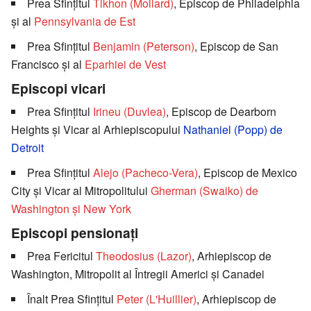
Prea Sfinţitul
Tikhon (Mollard)
, Episcop de Philadelphia
şi al
Pennsylvania de Est
Prea Sfinţitul
Benjamin (Peterson)
, Episcop de San
Francisco şi al
Eparhiei de Vest
Episcopi vicari
Prea Sfinţitul
Irineu (Duvlea)
, Episcop de Dearborn
Heights şi Vicar al Arhiepiscopului
Nathaniel (Popp) de
Detroit
Prea Sfinţitul
Alejo (Pacheco-Vera)
, Episcop de Mexico
City şi Vicar al Mitropolitului
Gherman (Swaiko) de
Washington şi New York
Episcopi pensionaţi
Prea Fericitul
Theodosius (Lazor)
, Arhiepiscop de
Washington, Mitropolit al Întregii Americi şi Canadei
Înalt Prea Sfinţitul
Peter (L'Huillier)
, Arhiepiscop de