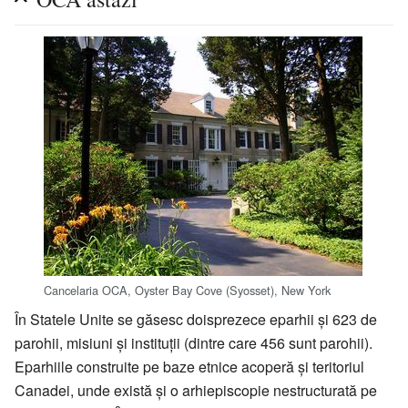
Cancelaria OCA, Oyster Bay Cove (Syosset), New York
În Statele Unite se găsesc doisprezece eparhii şi 623 de
parohii, misiuni şi instituţii (dintre care 456 sunt parohii).
Eparhiile construite pe baze etnice acoperă şi teritoriul
Canadei, unde există şi o arhiepiscopie nestructurată pe