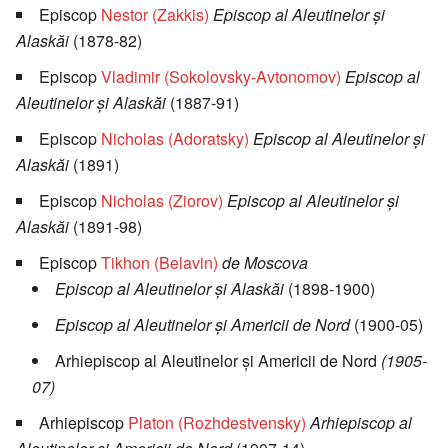
Episcop
Nestor (Zakkis)
Episcop al Aleutinelor şi
Alaskăi
(1878-82)
Episcop
Vladimir (Sokolovsky-Avtonomov)
Episcop al
Aleutinelor şi Alaskăi
(1887-91)
Episcop
Nicholas (Adoratsky)
Episcop al Aleutinelor şi
Alaskăi
(1891)
Episcop
Nicholas (Ziorov)
Episcop al Aleutinelor şi
Alaskăi
(1891-98)
Episcop
Tikhon (Belavin)
de Moscova
Episcop al Aleutinelor şi Alaskăi
(1898-1900)
Episcop al Aleutinelor şi Americii de Nord
(1900-05)
Arhiepiscop al Aleutinelor şi Americii de Nord
(1905-
07)
Arhiepiscop
Platon (Rozhdestvensky)
Arhiepiscop al