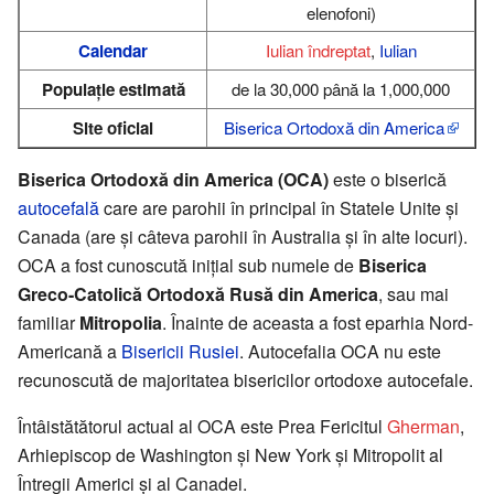
elenofoni)
Calendar
Iulian îndreptat
,
Iulian
Populație estimată
de la 30,000 până la 1,000,000
Site oficial
Biserica Ortodoxă din America
Biserica Ortodoxă din America (OCA)
este o biserică
autocefală
care are parohii în principal în Statele Unite şi
Canada (are și câteva parohii în Australia şi în alte locuri).
OCA a fost cunoscută iniţial sub numele de
Biserica
Greco-Catolică Ortodoxă Rusă din America
, sau mai
familiar
Mitropolia
. Înainte de aceasta a fost eparhia Nord-
Americană a
Bisericii Rusiei
. Autocefalia OCA nu este
recunoscută de majoritatea bisericilor ortodoxe autocefale.
Întâistătătorul actual al OCA este Prea Fericitul
Gherman
,
Arhiepiscop de Washington şi New York şi Mitropolit al
Întregii Americi și al Canadei.