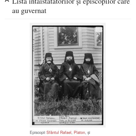
Lista întâistătătorilor şi episcopilor care
au guvernat
Episcopii
Sfântul Rafael
,
Platon
, şi