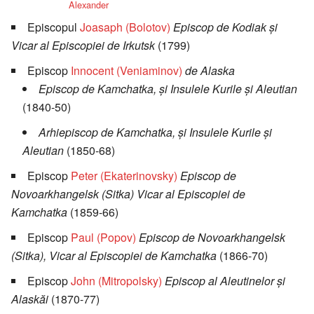
Alexander
Episcopul
Joasaph (Bolotov)
Episcop de Kodiak şi
Vicar al Episcopiei de Irkutsk
(1799)
Episcop
Innocent (Veniaminov)
de Alaska
Episcop de Kamchatka, şi Insulele Kurile şi Aleutian
(1840-50)
Arhiepiscop de Kamchatka, şi Insulele Kurile şi
Aleutian
(1850-68)
Episcop
Peter (Ekaterinovsky)
Episcop de
Novoarkhangelsk (Sitka) Vicar al Episcopiei de
Kamchatka
(1859-66)
Episcop
Paul (Popov)
Episcop de Novoarkhangelsk
(Sitka), Vicar al Episcopiei de Kamchatka
(1866-70)
Episcop
John (Mitropolsky)
Episcop al Aleutinelor şi
Alaskăi
(1870-77)