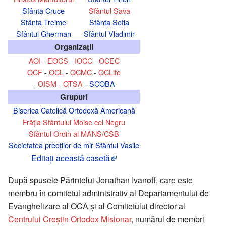
Sfânta Cruce
Sfântul Sava
Sfânta Treime
Sfânta Sofia
Sfântul Gherman
Sfântul Vladimir
Organizaţii
AOI
-
EOCS
-
IOCC
-
OCEC
OCF
-
OCL
-
OCMC
-
OCLife
-
OISM
-
OTSA
-
SCOBA
Grupuri
Biserica Catolică Ortodoxă Americană
Frăția Sfântului Moise cel Negru
Sfântul Ordin al MANS/CSB
Societatea preoților de mir Sfântul Vasile
Editaţi această casetă
După spusele Părintelui Jonathan Ivanoff, care este
membru în comitetul administrativ al Departamentului de
Evanghelizare al OCA şi al Comitetului director al
Centrului Creştin Ortodox Misionar
, numărul de membri