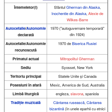
Întemeietor(i)
Sfântul
Gherman din Alaska
,
Inochentie din Alaska
,
Alexie de
Wilkes-Barre
Autocefalie
/
Autonomie
1970 ("autoguvernare temporară"
din 1924)
declarată
Autocefalie/Autonomie
1970 de
Biserica Rusiei
recunoscută
Primatul actual
Mitropolitul Gherman
Sediu
Syosset, New York
Teritoriu principal
Statele Unite şi Canada
Posesiuni în afară
Mexic, America de Sud, Australia
Limbă liturgică
engleza,
slavona
, spaniola
Tradiție muzicală
Cântarea rusească
,
Cântarea
bizantină
(în unele eparhii cu etnici