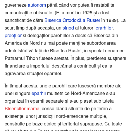
guverneze
autonom
până când vor putea fi restabilite
comunicaţiile obişnuite. (El a murit în 1925 şi a fost
sanctificat de către
Biserica Ortodoxă a Rusiei
în 1989). La
scurt timp după aceasta, un
sinod
al tuturor
ierarhilor
,
preoţilor
şi delegaţilor parohiilor a decis că Biserica din
America de Nord nu mai poate menţine subordonarea
administrativă faţă de Biserica Rusiei, în special deoarece
Patriarhul Tihon fusese arestat. În plus, pierderea susţinerii
financiare a Imperiului destrămat a contribuit și ea la
agravarea situației eparhiei.
În timpul acesta, unele parohii care fuseseră membre ale
unei singure
eparhii
multietnice Nord-Americane s-au
organizat în eparhii separate şi s-au plasat sub tutela
Bisericilor mamă
, consolidând situaţia de pe teren a
existenței unor jurisdicţii nord-americane multiple,
construite pe baze etnice şi teritorial suprapuse. Cu toate