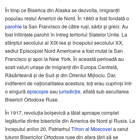
În timp ce Biserica din Alaska se dezvolta, imigranţii
populau restul Americii de Nord. În 1860 a fost fondată o
parohie
la San Francisco de către ruşi, sârbi şi greci. Au
fost înfiinţate parohii în întreg teritoriul Statelor Unite. La
sfârşitul secolului al XIX-lea şi începutul secolului XX,
sediul Episcopiei Nord Americane a fost mutat la San
Francisco şi apoi la New York. În această perioadă au
sosit valuri uriaşe de imigranţi din Europa Centrală,
Răsăriteană şi de Sud şi din Orientul Mijlociu. Dar,
indiferent de naţionalitatea acestora, toţi erau cuprinşi într-
o singură
episcopie
sau
jurisdicţie
, aflată sub ascultarea
Bisericii Ortodoxe Ruse.
În 1917, revoluţia bolşevică a tăiat aproape complet
legăturile dintre bisericile din America de Nord şi Rusia. La
începutul anilor 20, Patriarhul
Tihon al Moscovei
a cerut
tuturor Bisericilor Ortodoxe ruse din afara ţării să se