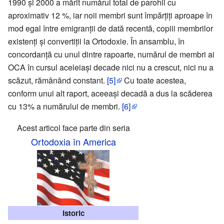
1990 şi 2000 a mărit numărul total de parohii cu
aproximativ 12 %, iar noii membri sunt împărţiţi aproape în
mod egal între emigranţii de dată recentă, copiii membrilor
existenţi şi convertiţii la Ortodoxie. În ansamblu, în
concordanţă cu unul dintre rapoarte, numărul de membri ai
OCA în cursul aceleiaşi decade nici nu a crescut, nici nu a
scăzut, rămânând constant.
[5]
Cu toate acestea,
conform unui alt raport, aceeaşi decadă a dus la scăderea
cu 13% a numărului de membri.
[6]
Acest articol face parte din seria
Ortodoxia în America
Istoric