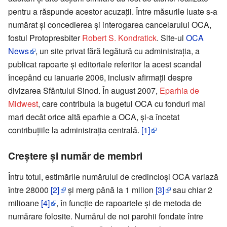
pentru a răspunde acestor acuzaţii. Între măsurile luate s-a
numărat și concedierea şi interogarea cancelarului OCA,
fostul Protopresbiter
Robert S. Kondratick
. Site-ul
OCA
News
, un site privat fără legătură cu administraţia, a
publicat rapoarte şi editoriale referitor la acest scandal
începând cu ianuarie 2006, inclusiv afirmaţii despre
divizarea Sfântului Sinod. În august 2007,
Eparhia de
Midwest
, care contribuia la bugetul OCA cu fonduri mai
mari decât orice altă eparhie a OCA, şi-a încetat
contribuţiile la administraţia centrală.
[1]
Creştere şi număr de membri
Întru totul, estimările numărului de credincioşi OCA variază
între 28000
[2]
și merg până la 1 milion
[3]
sau chiar 2
milioane
[4]
, în funcţie de rapoartele şi de metoda de
numărare folosite. Numărul de noi parohii fondate între