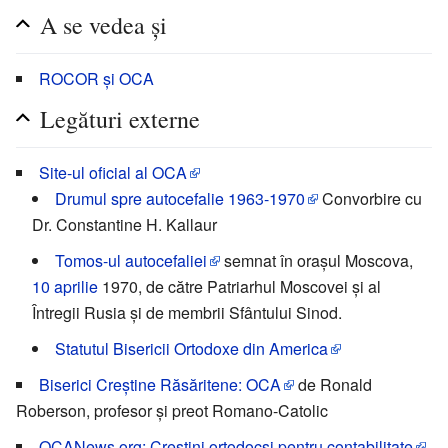
A se vedea și
ROCOR şi OCA
Legături externe
Site-ul oficial al OCA
Drumul spre autocefalie 1963-1970
Convorbire cu
Dr. Constantine H. Kallaur
Tomos-ul autocefaliei
semnat în oraşul Moscova,
10 aprilie
1970, de către Patriarhul Moscovei şi al
Întregii Rusia şi de membrii Sfântului Sinod.
Statutul Bisericii Ortodoxe din America
Biserici Creştine Răsăritene: OCA
de Ronald
Roberson, profesor şi preot Romano-Catolic
OCANews.org: Creştini ortodocşi pentru contabilitate
,