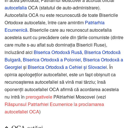
În acea perioadă, Patriarhul Moscovei a acordat oficial
autocefalia
OCA (statutul de auto-administrare).
Autocefalia OCA nu este recunoscută de toate Bisericile
Ortodoxe autocefale, între care amintim
Patriarhia
Ecumenică
. Bisericile care au recunoscut autocefalia
acesteia sunt cu precădere cele din ţările comuniste (dintre
care multe s-au aflat sub dominaţia Bisericii Ruse),
incluzând aici
Biserica Ortodoxă Rusă
,
Biserica Ortodoxă
Bulgară
,
Biserica Ortodoxă a Poloniei
,
Biserica Ortodoxă a
Georgiei
şi
Biserica Ortodoxă a Cehiei şi Slovaciei
. În
opinia apologeţilor autocefaliei, este un fapt obişnuit ca
recunoaşterea autocefaliei să vină mai târziu; însă
oponenţii autocefaliei OCA afirmă că acordarea acesteia
nu intră în
prerogativele
PAtriarhiei Moscovei (vezi
Răspunsul Patriarhiei Ecumenice la proclamarea
autocefaliei OCA
)
OCA astăzi