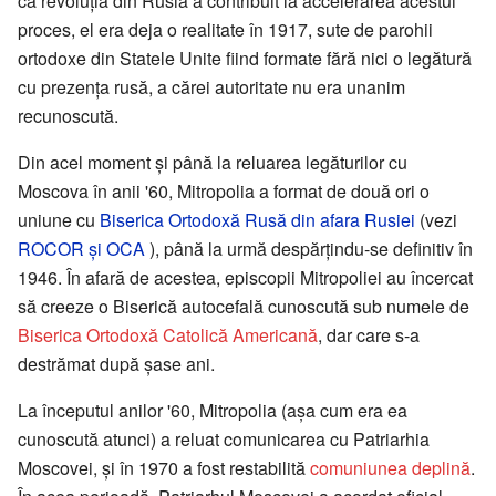
că revoluţia din Rusia a contribuit la accelerarea acestui
proces, el era deja o realitate în 1917, sute de parohii
ortodoxe din Statele Unite fiind formate fără nici o legătură
cu prezenţa rusă, a cărei autoritate nu era unanim
recunoscută.
Din acel moment şi până la reluarea legăturilor cu
Moscova în anii '60, Mitropolia a format de două ori o
uniune cu
Biserica Ortodoxă Rusă din afara Rusiei
(vezi
ROCOR şi OCA
), până la urmă despărţindu-se definitiv în
1946. În afară de acestea, episcopii Mitropoliei au încercat
să creeze o Biserică autocefală cunoscută sub numele de
Biserica Ortodoxă Catolică Americană
, dar care s-a
destrămat după şase ani.
La începutul anilor '60, Mitropolia (aşa cum era ea
cunoscută atunci) a reluat comunicarea cu Patriarhia
Moscovei, şi în 1970 a fost restabilită
comuniunea deplină
.