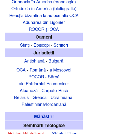
Ortodoxia în America (cronologie)
Ortodoxia în America (bibliografie)
Reacția bizantină la autocefalia OCA
Adunarea din Ligonier
ROCOR şi OCA
Oameni
Sfinţi
-
Episcopi
-
Scriitori
Jurisdicţii
Antiohiană
-
Bulgară
OCA
-
Română
-
a Moscovei
ROCOR
-
Sârbă
ale Patriarhiei Ecumenice
:
Albaneză
-
Carpato-Rusă
Belarus
-
Greacă
-
Ucraineană
:
Palestiniană/Iordaniană
Mănăstiri
Seminarii Teologice
Hristos Mântuitorul
Sfântul Tihon