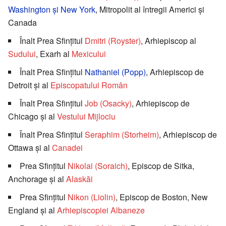
Washington şi New York
, Mitropolit al întregii Americi şi
Canada
Înalt Prea Sfinţitul
Dmitri (Royster)
, Arhiepiscop al
Sudului
, Exarh al
Mexicului
Înalt Prea Sfinţitul
Nathaniel (Popp)
, Arhiepiscop de
Detroit şi al
Episcopatului Român
Înalt Prea Sfinţitul
Job (Osacky)
, Arhiepiscop de
Chicago şi al
Vestului Mijlociu
Înalt Prea Sfinţitul
Seraphim (Storheim)
, Arhiepiscop de
Ottawa şi al
Canadei
Prea Sfinţitul
Nikolai (Soraich)
, Episcop de Sitka,
Anchorage şi al
Alaskăi
Prea Sfinţitul
Nikon (Liolin)
, Episcop de Boston, New
England şi al
Arhiepiscopiei Albaneze