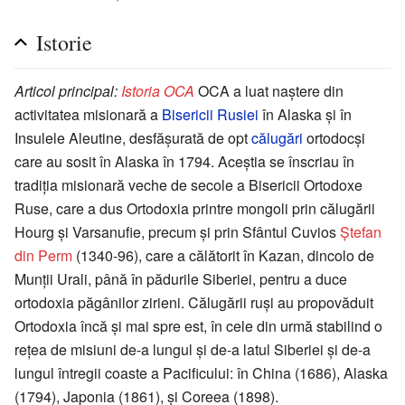
Istorie
Articol principal:
Istoria OCA
OCA a luat naștere din
activitatea misionară a
Bisericii Rusiei
în Alaska şi în
Insulele Aleutine, desfăşurată de opt
călugări
ortodocşi
care au sosit în Alaska în 1794. Aceștia se înscriau în
tradiția misionară veche de secole a Bisericii Ortodoxe
Ruse, care a dus Ortodoxia printre mongoli prin călugării
Hourg şi Varsanufie, precum și prin Sfântul Cuvios
Ştefan
din Perm
(1340-96), care a călătorit în Kazan, dincolo de
Munţii Urali, până în pădurile Siberiei, pentru a duce
ortodoxia păgânilor zirieni. Călugării ruşi au propovăduit
Ortodoxia încă şi mai spre est, în cele din urmă stabilind o
reţea de misiuni de-a lungul şi de-a latul Siberiei şi de-a
lungul întregii coaste a Pacificului: în China (1686), Alaska
(1794), Japonia (1861), şi Coreea (1898).