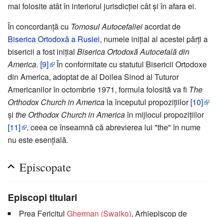
mai folosite atât în interiorul jurisdicţiei cât şi în afara ei.
În concordanţă cu
Tomosul Autocefaliei
acordat de
Biserica Ortodoxă a Rusiei
, numele iniţial al acestei părţi a
bisericii a fost iniţial
Biserica Ortodoxă Autocefală din
America
.
[9]
În conformitate cu statutul Bisericii Ortodoxe
din America, adoptat de al Doilea Sinod al Tuturor
Americanilor în octombrie 1971, formula folosită va fi
The
Orthodox Church in America
la începutul propoziţiilor
[10]
şi
the Orthodox Church in America
în mijlocul propoziţiilor
[11]
, ceea ce înseamnă că abrevierea lui "the" în nume
nu este esenţială.
Episcopate
Episcopi titulari
Prea Fericitul
Gherman (Swaiko)
, Arhiepiscop de