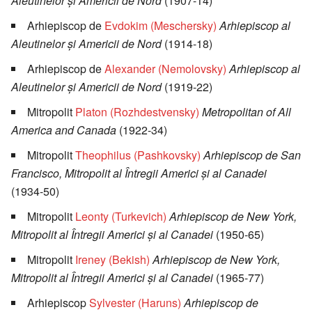
Aleutinelor şi Americii de Nord
(1907-14)
Arhiepiscop de
Evdokim (Meschersky)
Arhiepiscop al
Aleutinelor şi Americii de Nord
(1914-18)
Arhiepiscop de
Alexander (Nemolovsky)
Arhiepiscop al
Aleutinelor şi Americii de Nord
(1919-22)
Mitropolit
Platon (Rozhdestvensky)
Metropolitan of All
America and Canada
(1922-34)
Mitropolit
Theophilus (Pashkovsky)
Arhiepiscop de San
Francisco, Mitropolit al Întregii Americi şi al Canadei
(1934-50)
Mitropolit
Leonty (Turkevich)
Arhiepiscop de New York,
Mitropolit al Întregii Americi şi al Canadei
(1950-65)
Mitropolit
Ireney (Bekish)
Arhiepiscop de New York,
Mitropolit al Întregii Americi şi al Canadei
(1965-77)
Arhiepiscop
Sylvester (Haruns)
Arhiepiscop de