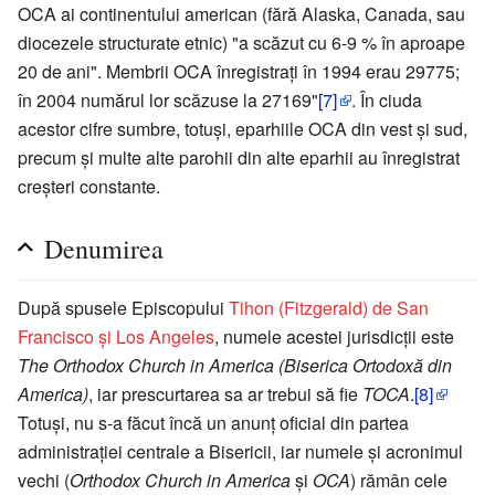
OCA ai continentului american (fără Alaska, Canada, sau
diocezele structurate etnic) "a scăzut cu 6-9 % în aproape
20 de ani". Membrii OCA înregistraţi în 1994 erau 29775;
în 2004 numărul lor scăzuse la 27169"
[7]
. În ciuda
acestor cifre sumbre, totuşi, eparhiile OCA din vest şi sud,
precum și multe alte parohii din alte eparhii au înregistrat
creşteri constante.
Denumirea
După spusele Episcopului
Tihon (Fitzgerald) de San
Francisco şi Los Angeles
, numele acestei jurisdicţii este
The Orthodox Church in America (Biserica Ortodoxă din
America)
, iar prescurtarea sa ar trebui să fie
TOCA
.
[8]
Totuşi, nu s-a făcut încă un anunţ oficial din partea
administraţiei centrale a Bisericii, iar numele și acronimul
vechi (
Orthodox Church in America
şi
OCA
) rămân cele