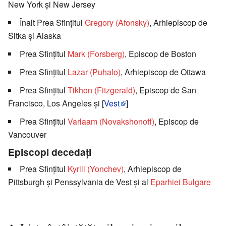
New York şi New Jersey
Înalt Prea Sfinţitul
Gregory (Afonsky)
, Arhiepiscop de
Sitka şi Alaska
Prea Sfinţitul
Mark (Forsberg)
, Episcop de Boston
Prea Sfinţitul
Lazar (Puhalo)
, Arhiepiscop de Ottawa
Prea Sfinţitul
Tikhon (Fitzgerald)
, Episcop de San
Francisco, Los Angeles şi [
Vest
]
Prea Sfinţitul
Varlaam (Novakshonoff)
, Episcop de
Vancouver
Episcopi decedaţi
Prea Sfinţitul
Kyrill (Yonchev)
, Arhiepiscop de
Pittsburgh şi Penssylvania de Vest şi al
Eparhiei Bulgare