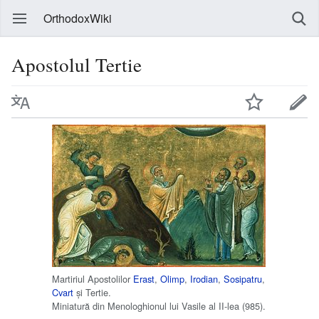
OrthodoxWiki
Apostolul Tertie
Martiriul Apostolilor
Erast
,
Olimp
,
Irodian
,
Sosipatru
,
Cvart
și Tertie.
Miniatură din Menologhionul lui Vasile al II-lea (985).