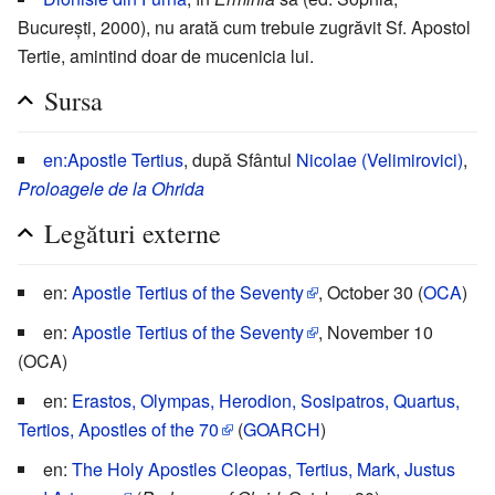
București, 2000), nu arată cum trebuie zugrăvit Sf. Apostol
Tertie, amintind doar de mucenicia lui.
Sursa
en:Apostle Tertius
, după Sfântul
Nicolae (Velimirovici)
,
Proloagele de la Ohrida
Legături externe
en:
Apostle Tertius of the Seventy
, October 30 (
OCA
)
en:
Apostle Tertius of the Seventy
, November 10
(OCA)
en:
Erastos, Olympas, Herodion, Sosipatros, Quartus,
Tertios, Apostles of the 70
(
GOARCH
)
en:
The Holy Apostles Cleopas, Tertius, Mark, Justus