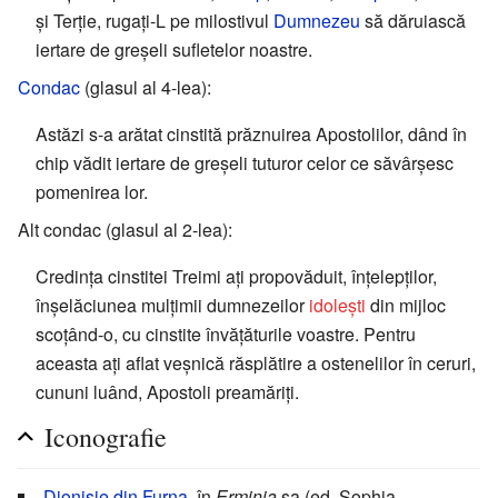
și Terție, rugați-L pe milostivul
Dumnezeu
să dăruiască
iertare de greșeli sufletelor noastre.
Condac
(glasul al 4-lea):
Astăzi s-a arătat cinstită prăznuirea Apostolilor, dând în
chip vădit iertare de greșeli tuturor celor ce săvârșesc
pomenirea lor.
Alt condac (glasul al 2-lea):
Credința cinstitei Treimi ați propovăduit, înțelepților,
înșelăciunea mulțimii dumnezeilor
idolești
din mijloc
scoțând-o, cu cinstite învățăturile voastre. Pentru
aceasta ați aflat veșnică răsplătire a ostenelilor în ceruri,
cununi luând, Apostoli preamăriți.
Iconografie
Dionisie din Furna
, în
Erminia
sa (ed. Sophia,