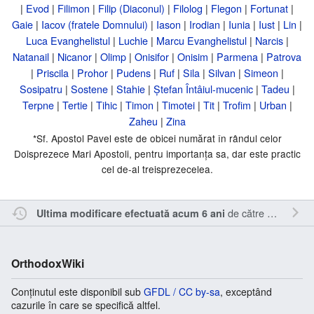
|
Evod
|
Filimon
|
Filip (Diaconul)
|
Filolog
|
Flegon
|
Fortunat
|
Gaie
|
Iacov (fratele Domnului)
|
Iason
|
Irodian
|
Iunia
|
Iust
|
Lin
|
Luca Evanghelistul
|
Luchie
|
Marcu Evanghelistul
|
Narcis
|
Natanail
|
Nicanor
|
Olimp
|
Onisifor
|
Onisim
|
Parmena
|
Patrova
|
Priscila
|
Prohor
|
Pudens
|
Ruf
|
Sila
|
Silvan
|
Simeon
|
Sosipatru
|
Sostene
|
Stahie
|
Ștefan Întâiul-mucenic
|
Tadeu
|
Terpne
|
Tertie
|
Tihic
|
Timon
|
Timotei
|
Tit
|
Trofim
|
Urban
|
Zaheu
|
Zina
*Sf. Apostol Pavel este de obicei numărat în rândul celor
Doisprezece Mari Apostoli, pentru importanța sa, dar este practic
cel de-al treisprezecelea.
de către
Sîmbotin
.
Ultima modificare efectuată acum 6 ani
OrthodoxWiki
Conținutul este disponibil sub
GFDL / CC by-sa
, exceptând
cazurile în care se specifică altfel.