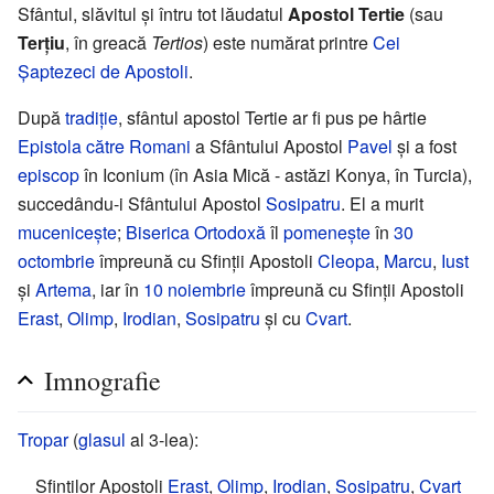
Sfântul, slăvitul și întru tot lăudatul
Apostol Tertie
(sau
Terțiu
, în greacă
Tertios
) este numărat printre
Cei
Șaptezeci de Apostoli
.
După
tradiție
, sfântul apostol Tertie ar fi pus pe hârtie
Epistola către Romani
a Sfântului Apostol
Pavel
și a fost
episcop
în Iconium (în Asia Mică - astăzi Konya, în Turcia),
succedându-i Sfântului Apostol
Sosipatru
. El a murit
mucenicește
;
Biserica Ortodoxă
îl
pomenește
în
30
octombrie
împreună cu Sfinții Apostoli
Cleopa
,
Marcu
,
Iust
și
Artema
, iar în
10 noiembrie
împreună cu Sfinții Apostoli
Erast
,
Olimp
,
Irodian
,
Sosipatru
și cu
Cvart
.
Imnografie
Tropar
(
glasul
al 3-lea):
Sfinților Apostoli
Erast
,
Olimp
,
Irodian
,
Sosipatru
,
Cvart