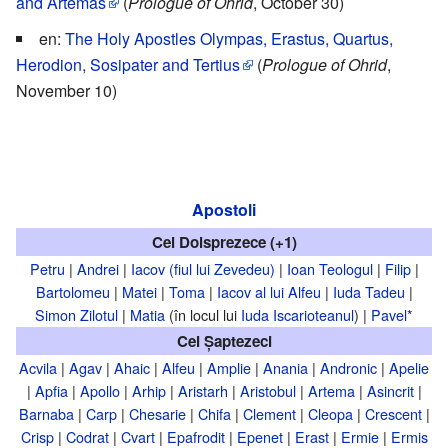
and Artemas
(
Prologue of Ohrid
, October 30)
en:
The Holy Apostles Olympas, Erastus, Quartus,
Herodion, Sosipater and Tertius
(
Prologue of Ohrid
,
November 10)
Apostoli
Cei Doisprezece (+1)
Petru
|
Andrei
|
Iacov (fiul lui Zevedeu)
|
Ioan Teologul
|
Filip
|
Bartolomeu
|
Matei
|
Toma
|
Iacov al lui Alfeu
|
Iuda Tadeu
|
Simon Zilotul
|
Matia
(în locul lui
Iuda Iscarioteanul
) |
Pavel
*
Cei Șaptezeci
Acvila
|
Agav
|
Ahaic
|
Alfeu
|
Amplie
|
Anania
|
Andronic
|
Apelie
|
Apfia
|
Apollo
|
Arhip
|
Aristarh
|
Aristobul
|
Artema
|
Asincrit
|
Barnaba
|
Carp
|
Chesarie
|
Chifa
|
Clement
|
Cleopa
|
Crescent
|
Crisp
|
Codrat
|
Cvart
|
Epafrodit
|
Epenet
|
Erast
|
Ermie
|
Ermis