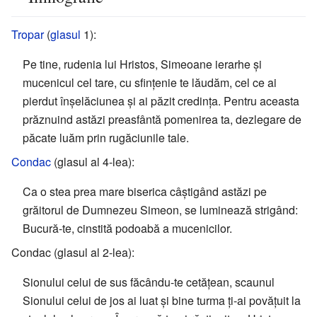
Tropar
(
glasul
1):
Pe tine, rudenia lui Hristos, Simeoane ierarhe și
mucenicul cel tare, cu sfințenie te lăudăm, cel ce ai
pierdut înșelăciunea și ai păzit credința. Pentru aceasta
prăznuind astăzi preasfântă pomenirea ta, dezlegare de
păcate luăm prin rugăciunile tale.
Condac
(glasul al 4-lea):
Ca o stea prea mare biserica câștigând astăzi pe
grăitorul de Dumnezeu Simeon, se luminează strigând:
Bucură-te, cinstită podoabă a mucenicilor.
Condac (glasul al 2-lea):
Sionului celui de sus făcându-te cetățean, scaunul
Sionului celui de jos ai luat și bine turma ți-ai povățuit la