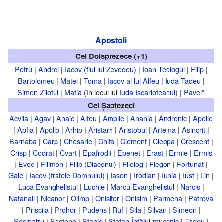
Apostoli
Cei Doisprezece (+1)
Petru
|
Andrei
|
Iacov (fiul lui Zevedeu)
|
Ioan Teologul
|
Filip
|
Bartolomeu
|
Matei
|
Toma
|
Iacov al lui Alfeu
|
Iuda Tadeu
|
Simon Zilotul
|
Matia
(în locul lui
Iuda Iscarioteanul
) |
Pavel
*
Cei Șaptezeci
Acvila
|
Agav
|
Ahaic
|
Alfeu
|
Amplie
|
Anania
|
Andronic
|
Apelie
|
Apfia
|
Apollo
|
Arhip
|
Aristarh
|
Aristobul
|
Artema
|
Asincrit
|
Barnaba
|
Carp
|
Chesarie
|
Chifa
|
Clement
|
Cleopa
|
Crescent
|
Crisp
|
Codrat
|
Cvart
|
Epafrodit
|
Epenet
|
Erast
|
Ermie
|
Ermis
|
Evod
|
Filimon
|
Filip (Diaconul)
|
Filolog
|
Flegon
|
Fortunat
|
Gaie
|
Iacov (fratele Domnului)
|
Iason
|
Irodian
|
Iunia
|
Iust
|
Lin
|
Luca Evanghelistul
|
Luchie
|
Marcu Evanghelistul
|
Narcis
|
Natanail
|
Nicanor
|
Olimp
|
Onisifor
|
Onisim
|
Parmena
|
Patrova
|
Priscila
|
Prohor
|
Pudens
|
Ruf
|
Sila
|
Silvan
|
Simeon
|
Sosipatru
|
Sostene
|
Stahie
|
Ștefan Întâiul-mucenic
|
Tadeu
|