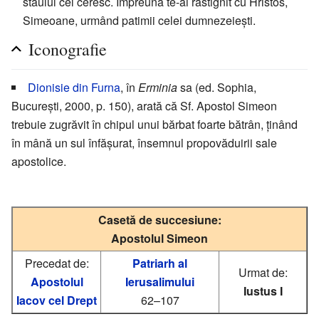
staulul cel ceresc. Împreună te-ai răstignit cu Hristos,
Simeoane, urmând patimii celei dumnezeiești.
Iconografie
Dionisie din Furna
, în
Erminia
sa (ed. Sophia,
București, 2000, p. 150), arată că Sf. Apostol Simeon
trebuie zugrăvit în chipul unui bărbat foarte bătrân, ținând
în mână un sul înfășurat, însemnul propovăduirii sale
apostolice.
Casetă de succesiune:
Apostolul Simeon
Precedat de:
Patriarh al
Urmat de:
Apostolul
Ierusalimului
Iustus I
Iacov cel Drept
62–107