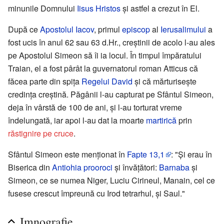
minunile Domnului
Iisus Hristos
și astfel a crezut în El.
După ce
Apostolul Iacov
, primul
episcop
al
Ierusalimului
a
fost ucis în anul 62 sau 63 d.Hr., creștinii de acolo l-au ales
pe Apostolul Simeon să îi ia locul. În timpul împăratului
Traian, el a fost pârât la guvernatorul roman Atticus că
făcea parte din spița
Regelui David
și că mărturisește
credința creștină. Păgânii l-au capturat pe Sfântul Simeon,
deja în vârstă de 100 de ani, și l-au torturat vreme
îndelungată, iar apoi l-au dat la moarte
martirică
prin
răstignire pe cruce
.
Sfântul Simeon este menționat în
Fapte
13,1
: "Şi erau în
Biserica din
Antiohia
prooroci
și învățători:
Barnaba
și
Simeon, ce se numea Niger, Luciu Cirineul, Manain, cel ce
fusese crescut împreună cu Irod tetrarhul, și Saul."
Imnografie