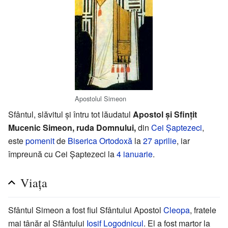
Apostolul Simeon
Sfântul, slăvitul și întru tot lăudatul
Apostol și Sfințit
Mucenic Simeon, ruda Domnului,
din
Cei Șaptezeci
,
este
pomenit
de
Biserica Ortodoxă
la
27 aprilie
, iar
împreună cu Cei Șaptezeci la
4 ianuarie
.
Viața
Sfântul Simeon a fost fiul Sfântului Apostol
Cleopa
, fratele
mai tânăr al Sfântului
Iosif Logodnicul
. El a fost martor la