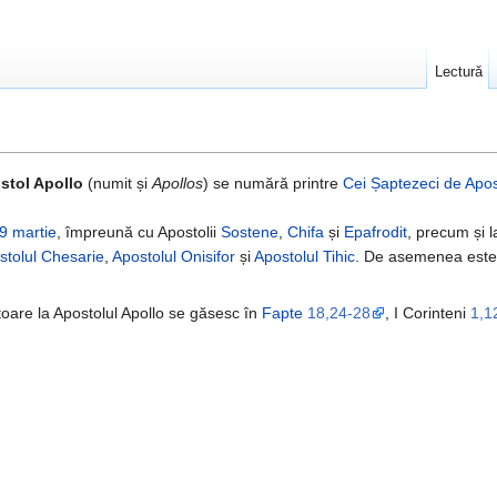
Lectură
stol Apollo
(numit și
Apollos
) se numără printre
Cei Șaptezeci de Apos
9 martie
, împreună cu Apostolii
Sostene
,
Chifa
și
Epafrodit
, precum și 
stolul Chesarie
,
Apostolul Onisifor
și
Apostolul Tihic
. De asemenea este 
toare la Apostolul Apollo se găsesc în
Fapte
18,24-28
, I Corinteni
1,1