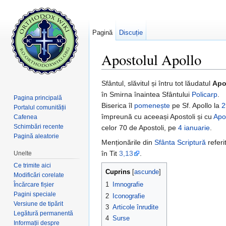
Pagină
Discuție
Apostolul Apollo
Salt la:
navigare
,
căutare
Sfântul, slăvitul și întru tot lăudatul
Apo
în Smirna înaintea Sfântului
Policarp
.
Pagina principală
Biserica îl
pomenește
pe Sf. Apollo la
2
Portalul comunității
împreună cu aceeași Apostoli și cu
Apo
Cafenea
Schimbări recente
celor 70 de Apostoli, pe
4 ianuarie
.
Pagină aleatorie
Menționările din
Sfânta Scriptură
referi
în Tit
3,13
.
Unelte
Ce trimite aici
Cuprins
[
ascunde
]
Modificări corelate
1
Imnografie
Încărcare fișier
Pagini speciale
2
Iconografie
Versiune de tipărit
3
Articole înrudite
Legătură permanentă
4
Surse
Informații despre