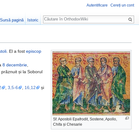
Autentificare
Cereți un cont
Căutare
Sursă pagină
Istoric
toli
. El a fost
episcop
la
8 decembrie
,
prăznuit și la Soborul
2
,
3,5-6
,
16,12
și
Sf. Apostoli Epafrodit, Sostene, Apollo,
Chifa și Chesarie