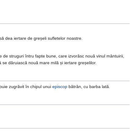
 să dea iertare de greșeli sufletelor noastre.
oare de struguri întru fapte bune, care izvorăsc nouă vinul mântuirii,
 se dăruiască nouă mare milă și iertare greșelilor.
buie zugrăvit în chipul unui
episcop
bătrân, cu barba lată.