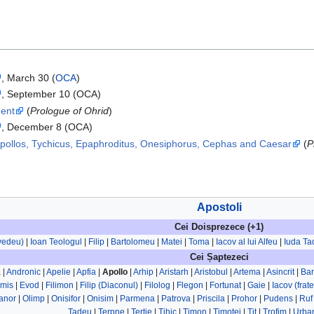
, March 30 (
OCA
)
, September 10 (OCA)
ment
(
Prologue of Ohrid
)
, December 8 (OCA)
Apollos, Tychicus, Epaphroditus, Onesiphorus, Cephas and Caesar
(
P
Apostoli
Cei Doisprezece (+1)
evedeu)
|
Ioan Teologul
|
Filip
|
Bartolomeu
|
Matei
|
Toma
|
Iacov al lui Alfeu
|
Iuda Ta
Cei Șaptezeci
a
|
Andronic
|
Apelie
|
Apfia
|
Apollo
|
Arhip
|
Aristarh
|
Aristobul
|
Artema
|
Asincrit
|
Ba
rmis
|
Evod
|
Filimon
|
Filip (Diaconul)
|
Filolog
|
Flegon
|
Fortunat
|
Gaie
|
Iacov (frat
anor
|
Olimp
|
Onisifor
|
Onisim
|
Parmena
|
Patrova
|
Priscila
|
Prohor
|
Pudens
|
Ruf
Tadeu
|
Terpne
|
Tertie
|
Tihic
|
Timon
|
Timotei
|
Tit
|
Trofim
|
Urba