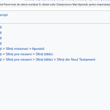
tol Pavel este de obicei numărat în rândul celor Doisprezece Mari Apostoli, pentru importanța 
scopi
ți
ți
ți
ți
ți
>
Sfinți misionari
>
Apostoli
ți
>
Sfinți pre-niceeni
>
Sfinți biblici
ți
>
Sfinți pre-niceeni
>
Sfinți biblici
>
Sfinți din Noul Testament