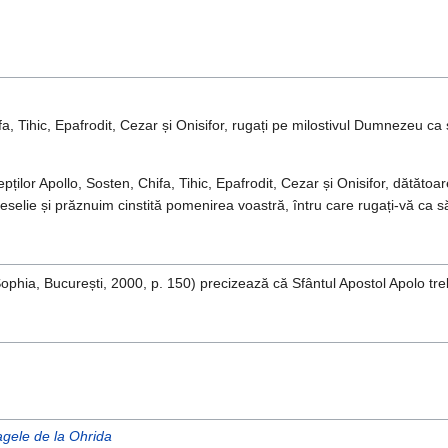
ifa, Tihic, Epafrodit, Cezar și Onisifor, rugați pe milostivul Dumnezeu ca
țelepților Apollo, Sosten, Chifa, Tihic, Epafrodit, Cezar și Onisifor, dătăt
selie și prăznuim cinstită pomenirea voastră, întru care rugați-vă ca să
ophia, București, 2000, p. 150) precizează că Sfântul Apostol Apolo tre
agele de la Ohrida