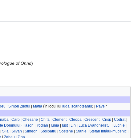
rologue of Ohrid
)
deu
|
Simon Zilotul
|
Matia
(în locul lui
Iuda Iscarioteanul
) |
Pavel
*
rnaba
|
Carp
|
Chesarie
|
Chifa
|
Clement
|
Cleopa
|
Crescent
|
Crisp
|
Codrat
|
ele Domnului)
|
Iason
|
Irodian
|
Iunia
|
Iust
|
Lin
|
Luca Evanghelistul
|
Luchie
|
|
Sila
|
Silvan
|
Simeon
|
Sosipatru
|
Sostene
|
Stahie
|
Ștefan Întâiul-mucenic
|
n
|
Zaheu
|
Zina