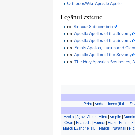
OrthodoxWiki: Apostle Apollo
Legături externe
ro:
Sinaxar 8 decembrie
en:
Apostle Apollos of the Seventy
en:
Apostle Apelles of the Seventy
en:
Saints Apollos, Lucius and Cle
en:
Apostle Apollos of the Seventy
en:
The Holy Apostles Sosthenes, 
Petru
|
Andrei
|
Iacov (fiul lui Z
Acvila
|
Agav
|
Ahaic
|
Alfeu
|
Amplie
|
Anani
Cvart
|
Epafrodit
|
Epenet
|
Erast
|
Ermie
|
E
Marcu Evanghelistul
|
Narcis
|
Natanail
|
Nic