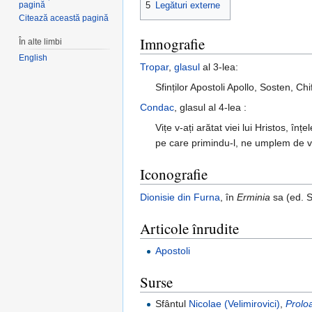
pagină
5
Legături externe
Citează această pagină
Imnografie
În alte limbi
English
Tropar
,
glasul
al 3-lea:
Sfinților Apostoli Apollo, Sosten, Ch
Condac
, glasul al 4-lea :
Vițe v-ați arătat viei lui Hristos, în
pe care primindu-l, ne umplem de ve
Iconografie
Dionisie din Furna
, în
Erminia
sa (ed. S
Articole înrudite
Apostoli
Surse
Sfântul
Nicolae (Velimirovici)
,
Prolo