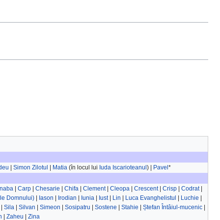
deu
|
Simon Zilotul
|
Matia
(în locul lui
Iuda Iscarioteanul
) |
Pavel
*
rnaba
|
Carp
|
Chesarie
|
Chifa
|
Clement
|
Cleopa
|
Crescent
|
Crisp
|
Codrat
|
ele Domnului)
|
Iason
|
Irodian
|
Iunia
|
Iust
|
Lin
|
Luca Evanghelistul
|
Luchie
|
|
Sila
|
Silvan
|
Simeon
|
Sosipatru
|
Sostene
|
Stahie
|
Ștefan Întâiul-mucenic
|
n
|
Zaheu
|
Zina