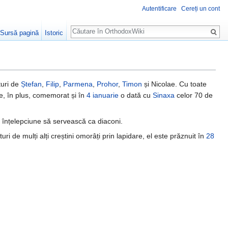
Autentificare
Cereți un cont
Căutare
Sursă pagină
Istoric
ături de
Ștefan
,
Filip
,
Parmena
,
Prohor
,
Timon
și Nicolae. Cu toate
te, în plus, comemorat și în
4 ianuarie
o dată cu
Sinaxa
celor 70 de
 înțelepciune să servească ca diaconi.
ături de mulți alți creștini omorâți prin lapidare, el este prăznuit în
28