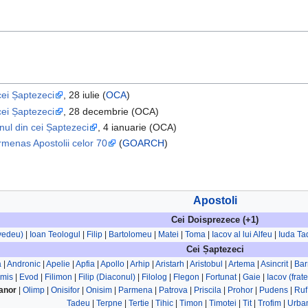
cei Șaptezeci
, 28 iulie (
OCA
)
cei Șaptezeci
, 28 decembrie (OCA)
nul din cei Șaptezeci
, 4 ianuarie (OCA)
rmenas Apostolii celor 70
(
GOARCH
)
Apostoli
Cei Doisprezece (+1)
evedeu)
|
Ioan Teologul
|
Filip
|
Bartolomeu
|
Matei
|
Toma
|
Iacov al lui Alfeu
|
Iuda Ta
Cei Șaptezeci
a
|
Andronic
|
Apelie
|
Apfia
|
Apollo
|
Arhip
|
Aristarh
|
Aristobul
|
Artema
|
Asincrit
|
Ba
rmis
|
Evod
|
Filimon
|
Filip (Diaconul)
|
Filolog
|
Flegon
|
Fortunat
|
Gaie
|
Iacov (frat
anor
|
Olimp
|
Onisifor
|
Onisim
|
Parmena
|
Patrova
|
Priscila
|
Prohor
|
Pudens
|
Ruf
Tadeu
|
Terpne
|
Tertie
|
Tihic
|
Timon
|
Timotei
|
Tit
|
Trofim
|
Urba