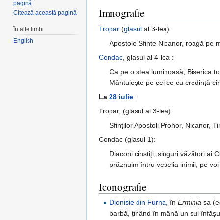
pagină
Imnografie
Citează această pagină
Tropar
(
glasul
al 3-lea):
În alte limbi
English
Apostole Sfinte Nicanor, roagă pe m
Condac
, glasul al 4-lea :
Ca pe o stea luminoasă, Biserica to
Mântuiește pe cei ce cu credință ci
La
28 iulie
:
Tropar, (glasul al 3-lea):
Sfinților Apostoli Prohor, Nicanor, 
Condac (glasul 1):
Diaconi cinstiți, singuri văzători a
prăznuim întru veselia inimii, pe voi
Iconografie
Dionisie din Furna
, în
Erminia
sa (ed
barbă, ținând în mână un sul înfășu