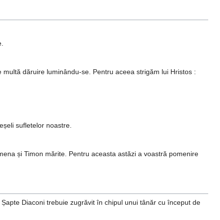
e.
e multă dăruire luminându-se. Pentru aceea strigăm lui Hristos :
șeli sufletelor noastre.
 Parmena și Timon mărite. Pentru aceasta astăzi a voastră pomenire
 Șapte Diaconi trebuie zugrăvit în chipul unui tânăr cu început de