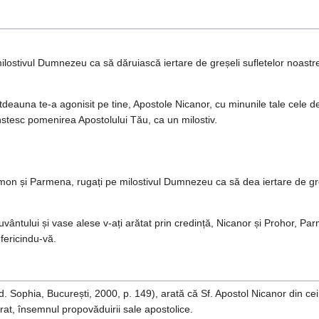
ilostivul Dumnezeu ca să dăruiască iertare de greșeli sufletelor noastr
tdeauna te-a agonisit pe tine, Apostole Nicanor, cu minunile tale cele d
nstesc pomenirea Apostolului Tău, ca un milostiv.
Timon și Parmena, rugați pe milostivul Dumnezeu ca să dea iertare de gre
i Cuvântului și vase alese v-ați arătat prin credință, Nicanor și Prohor,
 fericindu-vă.
. Sophia, București, 2000, p. 149), arată că Sf. Apostol Nicanor din cei
rat, însemnul propovăduirii sale apostolice.