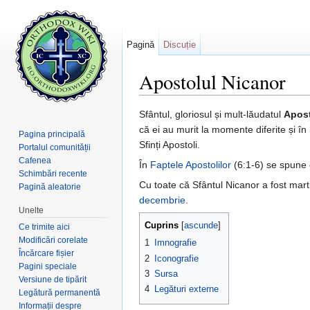
Pagină
Discuție
Apostolul Nicanor
Salt la:
navigare
,
căutare
Sfântul, gloriosul și mult-lăudatul
Apost
că ei au murit la momente diferite și în 
Pagina principală
Sfinți Apostoli.
Portalul comunității
Cafenea
În
Faptele Apostolilor
(6:1-6) se spune 
Schimbări recente
Cu toate că Sfântul Nicanor a fost marti
Pagină aleatorie
decembrie
.
Unelte
Cuprins
[
ascunde
]
Ce trimite aici
Modificări corelate
1
Imnografie
Încărcare fișier
2
Iconografie
Pagini speciale
3
Sursa
Versiune de tipărit
4
Legături externe
Legătură permanentă
Informații despre