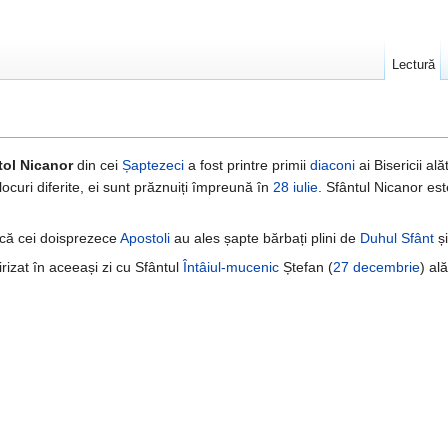
Lectură
ol Nicanor
din cei
Șaptezeci
a fost printre primii
diaconi
ai Bisericii al
locuri diferite, ei sunt prăznuiți împreună în
28 iulie
. Sfântul Nicanor es
că cei doisprezece
Apostoli
au ales șapte bărbați plini de
Duhul Sfânt
și
rizat în aceeași zi cu Sfântul
Întâiul-mucenic
Ștefan (
27 decembrie
) al