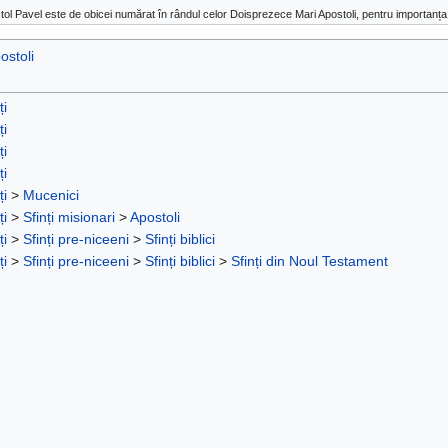
tol Pavel este de obicei numărat în rândul celor Doisprezece Mari Apostoli, pentru importanța 
ostoli
ți
ți
ți
ți
ți
>
Mucenici
ți
>
Sfinți misionari
>
Apostoli
ți
>
Sfinți pre-niceeni
>
Sfinți biblici
ți
>
Sfinți pre-niceeni
>
Sfinți biblici
>
Sfinți din Noul Testament