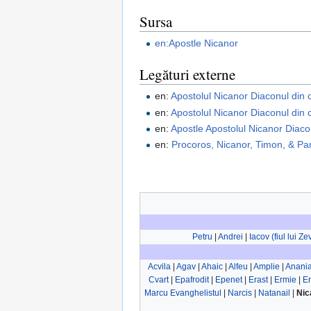
Sursa
en:Apostle Nicanor
Legături externe
en:
Apostolul Nicanor Diaconul din 
en:
Apostolul Nicanor Diaconul din 
en:
Apostle Apostolul Nicanor Diaco
en:
Procoros, Nicanor, Timon, & Pa
Petru
|
Andrei
|
Iacov (fiul lui Z
Acvila
|
Agav
|
Ahaic
|
Alfeu
|
Amplie
|
Anani
Cvart
|
Epafrodit
|
Epenet
|
Erast
|
Ermie
|
E
Marcu Evanghelistul
|
Narcis
|
Natanail
|
Nic