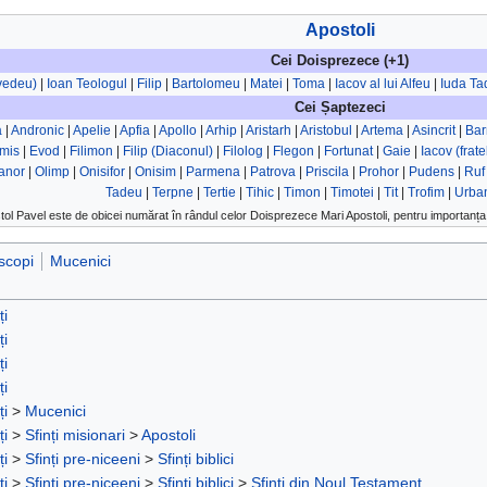
Apostoli
Cei Doisprezece (+1)
evedeu)
|
Ioan Teologul
|
Filip
|
Bartolomeu
|
Matei
|
Toma
|
Iacov al lui Alfeu
|
Iuda Ta
Cei Șaptezeci
a
|
Andronic
|
Apelie
|
Apfia
|
Apollo
|
Arhip
|
Aristarh
|
Aristobul
|
Artema
|
Asincrit
|
Ba
mis
|
Evod
|
Filimon
|
Filip (Diaconul)
|
Filolog
|
Flegon
|
Fortunat
|
Gaie
|
Iacov (frat
anor
|
Olimp
|
Onisifor
|
Onisim
|
Parmena
|
Patrova
|
Priscila
|
Prohor
|
Pudens
|
Ruf
Tadeu
|
Terpne
|
Tertie
|
Tihic
|
Timon
|
Timotei
|
Tit
|
Trofim
|
Urba
tol Pavel este de obicei numărat în rândul celor Doisprezece Mari Apostoli, pentru importanța 
scopi
Mucenici
ți
ți
ți
ți
ți
>
Mucenici
ți
>
Sfinți misionari
>
Apostoli
ți
>
Sfinți pre-niceeni
>
Sfinți biblici
ți
>
Sfinți pre-niceeni
>
Sfinți biblici
>
Sfinți din Noul Testament