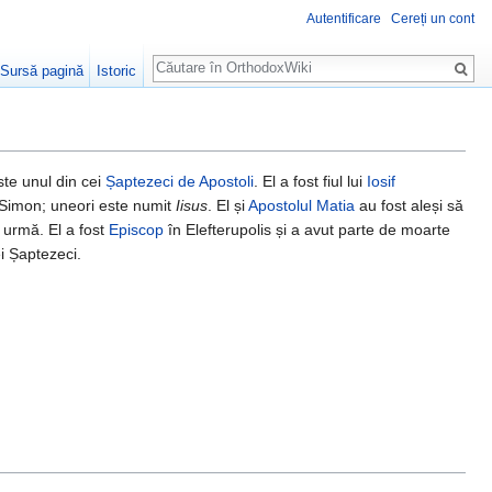
Autentificare
Cereți un cont
Căutare
Sursă pagină
Istoric
ste unul din cei
Șaptezeci de Apostoli
. El a fost fiul lui
Iosif
Simon; uneori este numit
Iisus
. El și
Apostolul Matia
au fost aleși să
a urmă. El a fost
Episcop
în Elefterupolis și a avut parte de moarte
 Șaptezeci.