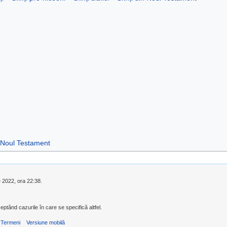
Noul Testament
ie 2022, ora 22:38.
eptând cazurile în care se specifică altfel.
Termeni
Versiune mobilă