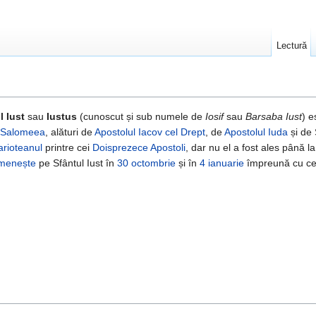
Lectură
 Iust
sau
Iustus
(cunoscut și sub numele de
Iosif
sau
Barsaba Iust
) e
Salomeea
, alături de
Apostolul Iacov cel Drept
, de
Apostolul Iuda
și de 
arioteanul
printre cei
Doisprezece Apostoli
, dar nu el a fost ales până l
menește
pe Sfântul Iust în
30 octombrie
și în
4 ianuarie
împreună cu cei