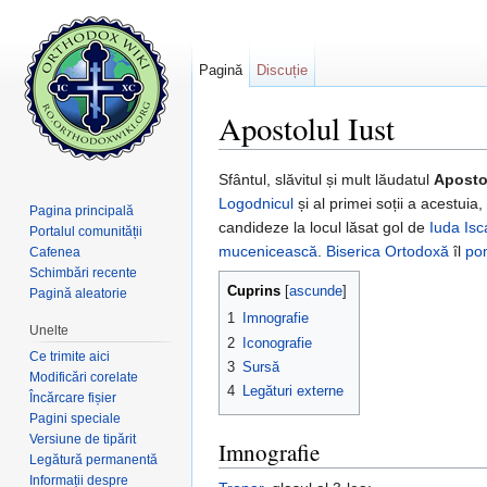
Pagină
Discuție
Apostolul Iust
Salt la:
navigare
,
căutare
Sfântul, slăvitul și mult lăudatul
Apostol
Logodnicul
și al primei soții a acestuia,
Pagina principală
candideze la locul lăsat gol de
Iuda Isc
Portalul comunității
mucenicească
.
Biserica Ortodoxă
îl
po
Cafenea
Schimbări recente
Cuprins
[
ascunde
]
Pagină aleatorie
1
Imnografie
Unelte
2
Iconografie
Ce trimite aici
3
Sursă
Modificări corelate
4
Legături externe
Încărcare fișier
Pagini speciale
Versiune de tipărit
Imnografie
Legătură permanentă
Informații despre