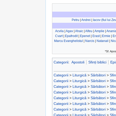
Petru
|
Andrei
|
Iacov (fiul lui Z
Acvila
|
Agav
|
Ahaic
|
Alfeu
|
Amplie
|
Anani
Cvart
|
Epafrodit
|
Epenet
|
Erast
|
Ermie
|
Er
Marcu Evanghelistul
|
Narcis
|
Natanail
|
Nic
*Sf. Apos
Categorii
:
Apostoli
Sfinți biblici
Epi
Categorii
>
Liturgică
>
Sărbători
>
Sfin
Categorii
>
Liturgică
>
Sărbători
>
Sfin
Categorii
>
Liturgică
>
Sărbători
>
Sfin
Categorii
>
Liturgică
>
Sărbători
>
Sfin
Categorii
>
Liturgică
>
Sărbători
>
Sfin
Categorii
>
Liturgică
>
Sărbători
>
Sfin
Categorii
>
Liturgică
>
Sărbători
>
Sfin
Categorii
>
Liturgică
>
Sărbători
>
Sfin