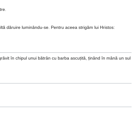
tre.
ultă dăruire luminându-se. Pentru aceea strigăm lui Hristos:
grăvit în chipul unui bătrân cu barba ascuțită, ținând în mână un sul