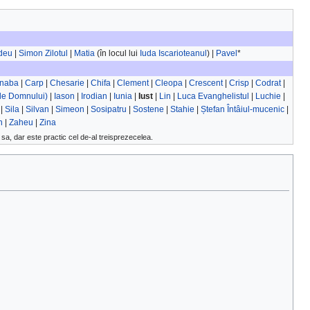
deu
|
Simon Zilotul
|
Matia
(în locul lui
Iuda Iscarioteanul
) |
Pavel
*
rnaba
|
Carp
|
Chesarie
|
Chifa
|
Clement
|
Cleopa
|
Crescent
|
Crisp
|
Codrat
|
ele Domnului)
|
Iason
|
Irodian
|
Iunia
|
Iust
|
Lin
|
Luca Evanghelistul
|
Luchie
|
|
Sila
|
Silvan
|
Simeon
|
Sosipatru
|
Sostene
|
Stahie
|
Ștefan Întâiul-mucenic
|
n
|
Zaheu
|
Zina
sa, dar este practic cel de-al treisprezecelea.