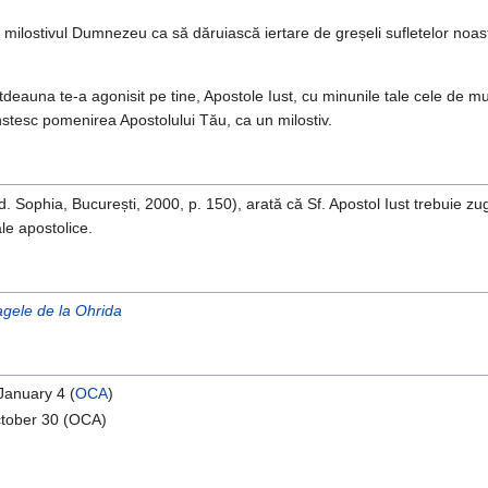
pe milostivul Dumnezeu ca să dăruiască iertare de greșeli sufletelor noas
tdeauna te-a agonisit pe tine, Apostole Iust, cu minunile tale cele de m
nstesc pomenirea Apostolului Tău, ca un milostiv.
. Sophia, București, 2000, p. 150), arată că Sf. Apostol Iust trebuie zu
le apostolice.
agele de la Ohrida
 January 4 (
OCA
)
ctober 30 (OCA)