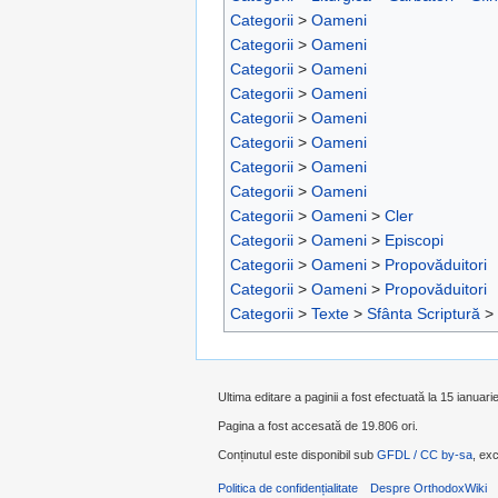
Categorii
>
Oameni
Categorii
>
Oameni
Categorii
>
Oameni
Categorii
>
Oameni
Categorii
>
Oameni
Categorii
>
Oameni
Categorii
>
Oameni
Categorii
>
Oameni
Categorii
>
Oameni
>
Cler
Categorii
>
Oameni
>
Episcopi
Categorii
>
Oameni
>
Propovăduitori
Categorii
>
Oameni
>
Propovăduitori
Categorii
>
Texte
>
Sfânta Scriptură
>
Ultima editare a paginii a fost efectuată la 15 ianuar
Pagina a fost accesată de 19.806 ori.
Conținutul este disponibil sub
GFDL / CC by-sa
, exc
Politica de confidențialitate
Despre OrthodoxWiki