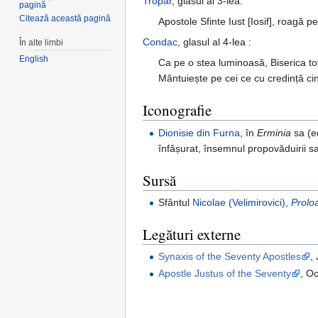
Tropar
, glasul al 3-lea:
pagină
Citează această pagină
Apostole Sfinte Iust [Iosif], roagă 
Condac
, glasul al 4-lea :
În alte limbi
English
Ca pe o stea luminoasă, Biserica to
Mântuiește pe cei ce cu credință ci
Iconografie
Dionisie din Furna
, în
Erminia
sa (ed
înfășurat, însemnul propovăduirii sa
Sursă
Sfântul
Nicolae (Velimirovici)
,
Prolo
Legături externe
Synaxis of the Seventy Apostles
,
Apostle Justus of the Seventy
, O