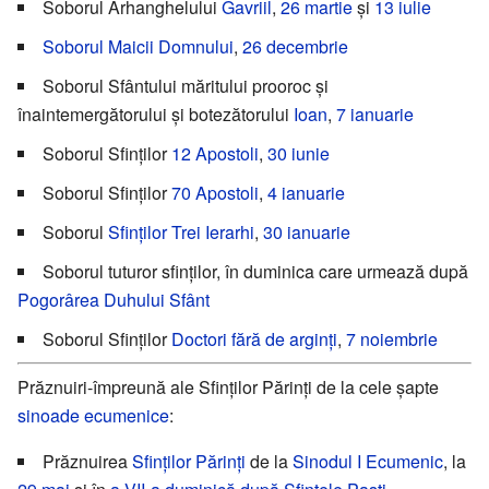
Soborul Arhanghelului
Gavriil
,
26 martie
și
13 iulie
Soborul Maicii Domnului
,
26 decembrie
Soborul Sfântului măritului prooroc și
înaintemergătorului și botezătorului
Ioan
,
7 ianuarie
Soborul Sfinților
12 Apostoli
,
30 iunie
Soborul Sfinților
70 Apostoli
,
4 ianuarie
Soborul
Sfinților Trei Ierarhi
,
30 ianuarie
Soborul tuturor sfinților, în duminica care urmează după
Pogorârea Duhului Sfânt
Soborul Sfinților
Doctori fără de arginți
,
7 noiembrie
Prăznuiri-împreună ale Sfinților Părinți de la cele șapte
sinoade ecumenice
:
Prăznuirea
Sfinților Părinți
de la
Sinodul I Ecumenic
, la