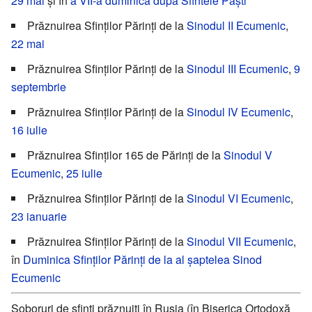
29 mai
și în
a VII-a duminică după Sfintele Paști
Prăznuirea Sfinților Părinți de la
Sinodul II Ecumenic
,
22 mai
Prăznuirea Sfinților Părinți de la
Sinodul III Ecumenic
,
9
septembrie
Prăznuirea Sfinților Părinți de la
Sinodul IV Ecumenic
,
16 iulie
Prăznuirea Sfinților 165 de Părinți de la
Sinodul V
Ecumenic
,
25 iulie
Prăznuirea Sfinților Părinți de la
Sinodul VI Ecumenic
,
23 ianuarie
Prăznuirea Sfinților Părinți de la
Sinodul VII Ecumenic
,
în
Duminica Sfinților Părinți de la al șaptelea Sinod
Ecumenic
Soboruri de sfinți prăznuiți în Rusia (în Biserica Ortodoxă