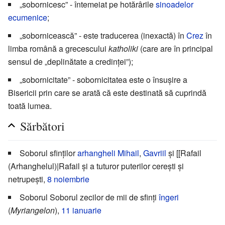
„sobornicesc” - întemeiat pe hotărârile
sinoadelor
ecumenice
;
„sobornicească” - este traducerea (inexactă) în
Crez
în
limba română a grecescului
katholiki
(care are în principal
sensul de „deplinătate a credinței”);
„sobornicitate” - sobornicitatea este o însușire a
Bisericii prin care se arată că este destinată să cuprindă
toată lumea.
Sărbători
Soborul sfinților
arhangheli
Mihail
,
Gavriil
și [[Rafail
(Arhanghelul)|Rafail și a tuturor puterilor cerești și
netrupești,
8 noiembrie
Soborul Soborul zecilor de mii de sfinți
îngeri
(
Myriangelon
),
11 ianuarie