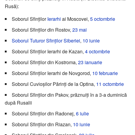
Rusă):
Soborul Sfinților
Ierarhi
ai Moscovei,
5 octombrie
Soborul Sfinților din Rostov,
23 mai
Soborul Tuturor Sfinților Siberiei
,
10 iunie
Soborul Sfinților Ierarhi de Kazan,
4 octombrie
Soborul Sfinților din Kostroma,
23 ianuarie
Soborul Sfinților Ierarhi de Novgorod,
10 februarie
Soborul Cuvioșilor Părinți de la Optina,
11 octombrie
Soborul Sfinților din Pskov, prăznuiți în a 3-a duminică
după Rusalii
Soborul Sfinților din Radonej,
6 iulie
Soborul Sfinților din Riazan,
10 iunie