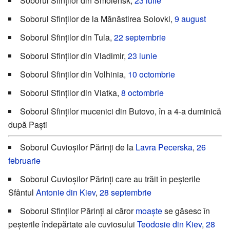
Soborul Sfinților din Smolensk,
23 iulie
Soborul Sfinților de la Mănăstirea Solovki,
9 august
Soborul Sfinților din Tula,
22 septembrie
Soborul Sfinților din Vladimir,
23 iunie
Soborul Sfinților din Volhinia,
10 octombrie
Soborul Sfinților din Viatka,
8 octombrie
Soborul Sfinților mucenici din Butovo, în a 4-a duminică
după Paști
Soborul Cuvioșilor Părinți de la
Lavra Pecerska
,
26
februarie
Soborul Cuvioșilor Părinți care au trăit în peșterile
Sfântul
Antonie din Kiev
,
28 septembrie
Soborul Sfinților Părinți ai căror
moaște
se găsesc în
peșterile îndepărtate ale cuviosului
Teodosie din Kiev
,
28