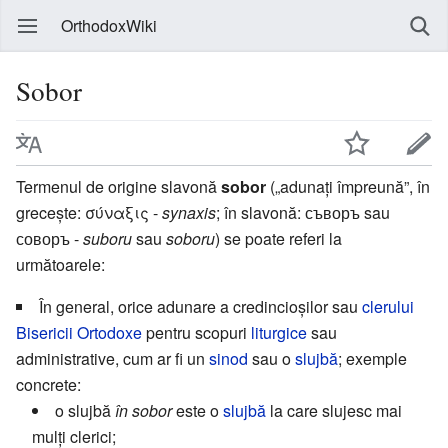
OrthodoxWiki
Sobor
Termenul de origine slavonă
sobor
(„adunați împreună”, în
grecește: σύναξις -
synaxis
; în slavonă: съворъ sau
соворъ -
suboru
sau
soboru
) se poate referi la
următoarele:
În general, orice adunare a credincioșilor sau
clerului
Bisericii Ortodoxe
pentru scopuri
liturgice
sau
administrative, cum ar fi un
sinod
sau o
slujbă
; exemple
concrete:
o slujbă
în sobor
este o
slujbă
la care slujesc mai
mulți clerici;