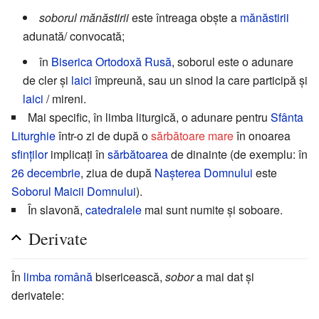
soborul mănăstirii
este întreaga obște a
mănăstirii
adunată/ convocată;
în
Biserica Ortodoxă Rusă
, soborul este o adunare
de cler și
laici
împreună, sau un sinod la care participă și
laici
/ mireni.
Mai specific, în limba liturgică, o adunare pentru
Sfânta
Liturghie
într-o zi de după o
sărbătoare mare
în onoarea
sfinților
implicați în
sărbătoarea
de dinainte (de exemplu: în
26 decembrie
, ziua de după
Nașterea Domnului
este
Soborul Maicii Domnului
).
În slavonă,
catedralele
mai sunt numite și soboare.
Derivate
În
limba română
bisericească,
sobor
a mai dat și
derivatele: