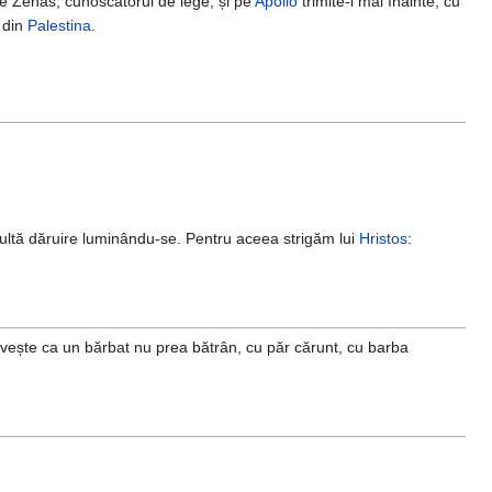
Pe Zenas, cunoscătorul de lege, și pe
Apollo
trimite-i mai înainte, cu
 din
Palestina
.
ultă dăruire luminându-se. Pentru aceea strigăm lui
Hristos
:
ăvește ca un bărbat nu prea bătrân, cu păr cărunt, cu barba