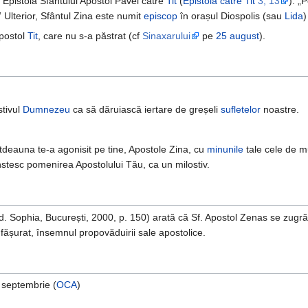
n Epistola Sfântului Apostol Pavel către
Tit
(
Epistola către Tit
3, 13
): „
” Ulterior, Sfântul Zina este numit
episcop
în orașul Diospolis (sau
Lida
)
Apostol
Tit
, care nu s-a păstrat (cf
Sinaxarului
pe
25 august
).
stivul
Dumnezeu
ca să dăruiască iertare de greșeli
sufletelor
noastre.
tdeauna te-a agonisit pe tine, Apostole Zina, cu
minunile
tale cele de m
nstesc pomenirea Apostolului Tău, ca un milostiv.
d. Sophia, București, 2000, p. 150) arată că Sf. Apostol Zenas se zugr
fășurat, însemnul propovăduirii sale apostolice.
 septembrie (
OCA
)