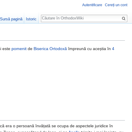
Autentificare
Cereți un cont
Căutare
Sursă pagină
Istoric
i este
pomenit
de
Biserica Ortodoxă
împreună cu aceștia în
4
u că era o persoană învățată se ocupa de aspectele juridice în