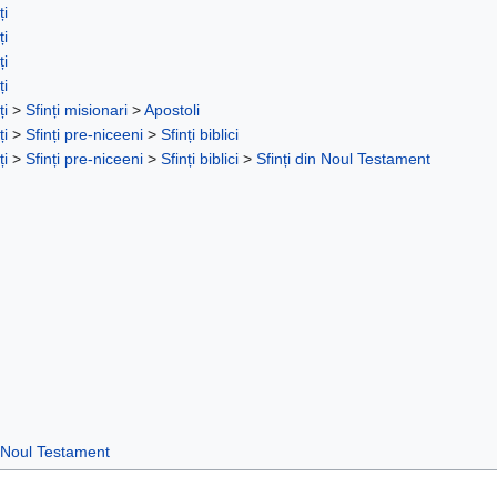
ți
ți
ți
ți
ți
>
Sfinți misionari
>
Apostoli
ți
>
Sfinți pre-niceeni
>
Sfinți biblici
ți
>
Sfinți pre-niceeni
>
Sfinți biblici
>
Sfinți din Noul Testament
Noul Testament