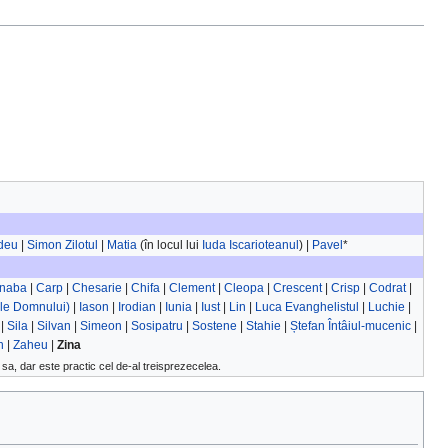
deu
|
Simon Zilotul
|
Matia
(în locul lui
Iuda Iscarioteanul
) |
Pavel
*
rnaba
|
Carp
|
Chesarie
|
Chifa
|
Clement
|
Cleopa
|
Crescent
|
Crisp
|
Codrat
|
ele Domnului)
|
Iason
|
Irodian
|
Iunia
|
Iust
|
Lin
|
Luca Evanghelistul
|
Luchie
|
|
Sila
|
Silvan
|
Simeon
|
Sosipatru
|
Sostene
|
Stahie
|
Ștefan Întâiul-mucenic
|
n
|
Zaheu
|
Zina
sa, dar este practic cel de-al treisprezecelea.