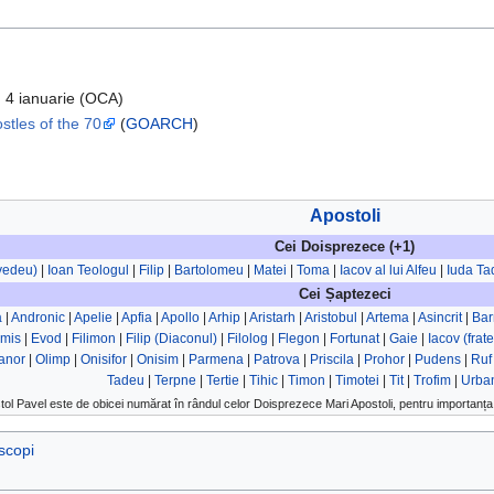
, 4 ianuarie (OCA)
stles of the 70
(
GOARCH
)
Apostoli
Cei Doisprezece (+1)
evedeu)
|
Ioan Teologul
|
Filip
|
Bartolomeu
|
Matei
|
Toma
|
Iacov al lui Alfeu
|
Iuda Ta
Cei Șaptezeci
a
|
Andronic
|
Apelie
|
Apfia
|
Apollo
|
Arhip
|
Aristarh
|
Aristobul
|
Artema
|
Asincrit
|
Ba
rmis
|
Evod
|
Filimon
|
Filip (Diaconul)
|
Filolog
|
Flegon
|
Fortunat
|
Gaie
|
Iacov (frat
anor
|
Olimp
|
Onisifor
|
Onisim
|
Parmena
|
Patrova
|
Priscila
|
Prohor
|
Pudens
|
Ruf
Tadeu
|
Terpne
|
Tertie
|
Tihic
|
Timon
|
Timotei
|
Tit
|
Trofim
|
Urba
tol Pavel este de obicei numărat în rândul celor Doisprezece Mari Apostoli, pentru importanța 
scopi