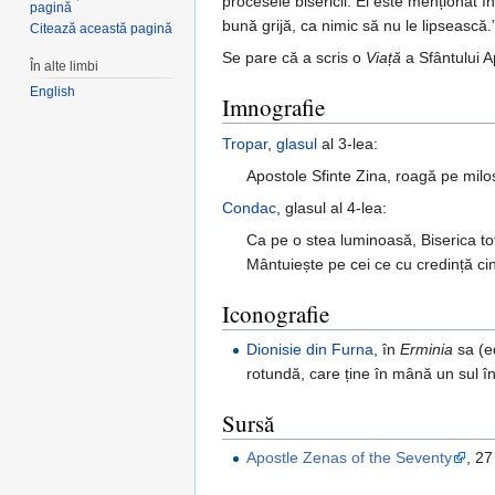
procesele bisericii. El este menționat î
pagină
bună grijă, ca nimic să nu le lipsească.
Citează această pagină
Se pare că a scris o
Viață
a Sfântului 
În alte limbi
English
Imnografie
Tropar
,
glasul
al 3-lea:
Apostole Sfinte Zina, roagă pe milo
Condac
, glasul al 4-lea:
Ca pe o stea luminoasă, Biserica to
Mântuiește pe cei ce cu credință ci
Iconografie
Dionisie din Furna
, în
Erminia
sa (e
rotundă, care ține în mână un sul în
Sursă
Apostle Zenas of the Seventy
, 27