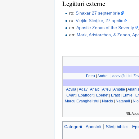
Legături externe
ro:
Sinaxar 27 septembrie
ro:
Viețile Sfinților, 27 aprilie
en:
Apostle Zenas of the Seventy
en:
Mark, Aristarchos, & Zenon, Apo
Petru
|
Andrei
|
Iacov (fiul lui Z
Acvila
|
Agav
|
Ahaic
|
Alfeu
|
Amplie
|
Anani
Cvart
|
Epafrodit
|
Epenet
|
Erast
|
Ermie
|
E
Marcu Evanghelistul
|
Narcis
|
Natanail
|
Nic
*Sf. Apos
Categorii
:
Apostoli
Sfinți biblici
Epi