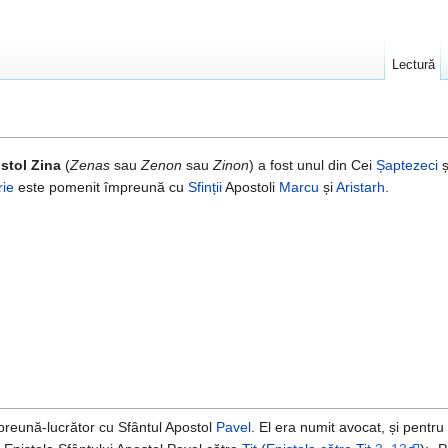
Lectură
stol Zina
(
Zenas
sau
Zenon
sau
Zinon
) a fost unul din Cei
Șaptezeci
ș
ie
este pomenit împreună cu
Sfinții
Apostoli
Marcu
și
Aristarh
.
preună-lucrător cu Sfântul Apostol
Pavel
. El era numit avocat, și pentr