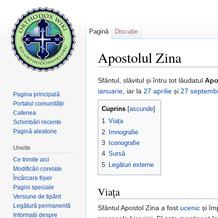
Pagină
Discuție
Apostolul Zina
Salt la:
navigare
,
căutare
Sfântul, slăvitul și întru tot lăudatul
Apo
ianuarie
, iar la
27 aprilie
și
27 septembr
Pagina principală
Portalul comunității
Cuprins
[
ascunde
]
Cafenea
1
Viața
Schimbări recente
Pagină aleatorie
2
Imnografie
3
Iconografie
Unelte
4
Sursă
Ce trimite aici
5
Legături externe
Modificări corelate
Încărcare fișier
Pagini speciale
Viața
Versiune de tipărit
Legătură permanentă
Sfântul Apostol Zina a fost
ucenic
și îm
Informații despre