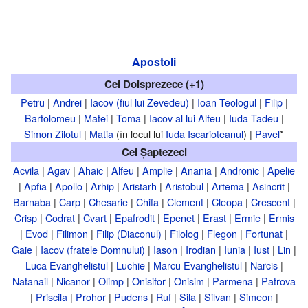
Apostoli
Cei Doisprezece (+1)
Petru
|
Andrei
|
Iacov (fiul lui Zevedeu)
|
Ioan Teologul
|
Filip
|
Bartolomeu
|
Matei
|
Toma
|
Iacov al lui Alfeu
|
Iuda Tadeu
|
Simon Zilotul
|
Matia
(în locul lui
Iuda Iscarioteanul
) |
Pavel
*
Cei Șaptezeci
Acvila
|
Agav
|
Ahaic
|
Alfeu
|
Amplie
|
Anania
|
Andronic
|
Apelie
|
Apfia
|
Apollo
|
Arhip
|
Aristarh
|
Aristobul
|
Artema
|
Asincrit
|
Barnaba
|
Carp
|
Chesarie
|
Chifa
|
Clement
|
Cleopa
|
Crescent
|
Crisp
|
Codrat
|
Cvart
|
Epafrodit
|
Epenet
|
Erast
|
Ermie
|
Ermis
|
Evod
|
Filimon
|
Filip (Diaconul)
|
Filolog
|
Flegon
|
Fortunat
|
Gaie
|
Iacov (fratele Domnului)
|
Iason
|
Irodian
|
Iunia
|
Iust
|
Lin
|
Luca Evanghelistul
|
Luchie
|
Marcu Evanghelistul
|
Narcis
|
Natanail
|
Nicanor
|
Olimp
|
Onisifor
|
Onisim
|
Parmena
|
Patrova
|
Priscila
|
Prohor
|
Pudens
|
Ruf
|
Sila
|
Silvan
|
Simeon
|