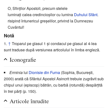
O, Sfinților Apostoli, precum stelele
luminați calea credincioșilor cu lumina
Duhului Sfânt
.
risipind întunericul greșelilor, privind la Dumnezeu
Cuvântul!
Notă
↑
Troparul pe glasul 1 și condacul pe glasul al 4-lea
sunt traduse după versiunea articolului în limba engleză.
Iconografie
Erminia
lui
Dionisie din Furna
(Sophia, București,
2000) arată că Sfântul Apostol Asincrit trebuie zugrăvit sub
chipul unui (episcop) bătrân, cu barbă (rotundă) despărțită
în trei părți (p. 150).
Articole înrudite