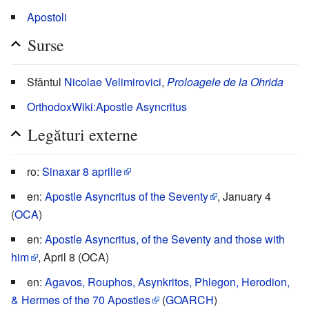
Apostoli
Surse
Sfântul
Nicolae Velimirovici
,
Proloagele de la Ohrida
OrthodoxWiki:Apostle Asyncritus
Legături externe
ro:
Sinaxar 8 aprilie
en:
Apostle Asyncritus of the Seventy
, January 4
(
OCA
)
en:
Apostle Asyncritus, of the Seventy and those with
him
, April 8 (OCA)
en:
Agavos, Rouphos, Asynkritos, Phlegon, Herodion,
& Hermes of the 70 Apostles
(
GOARCH
)