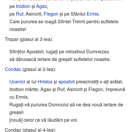
pe
Irodion
și
Agav
,
pe
Ruf
, Asincrit,
Flegon
și pe Sfântul
Ermis
.
Care pururea se roagă Sfintei Treimi pentru sufletele
noastre!
Tropar (glasul al 3-lea):
Sfinţilor Apostoli, rugaţi pe milostivul Dumnezeu
să dăruiască iertare de greşeli sufletelor noastre.
Condac
(glasul al 2-lea):
Ucenici
ai lui
Hristos
şi
apostoli
preacinstiţi v-aţi arătat,
Irodion mărite, Agav și Ruf, Asincrit şi Flegon, împreună
cu Ermis.
Rugaţi-vă pururea Domnului să ne dea nouă iertare de
greșeli
[nouă] celor ce vă lăudăm pe voi.
Condac (glasul al 4-lea):