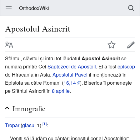
OrthodoxWiki
Apostolul Asincrit
Sfântul, slăvitul şi întru tot lăudatul
Apostol Asincrit
se
numără printre Cei
Şaptezeci de Apostoli
. El a fost
episcop
de Hiracania în Asia.
Apostolul Pavel
îl menţionează în
Epistola sa către Romani (
16,14
). Biserica îl pomeneşte
pe Sfântul Asincrit în
8 aprilie
.
Imnografie
[1]
Tropar
(
glasul
1)
:
Veniți să lăudăm cu cântări înșesitul cor al Apostolilor: