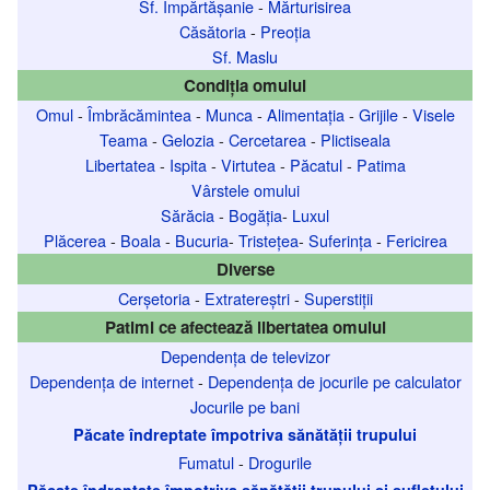
Sf. Împărtășanie
-
Mărturisirea
Căsătoria
-
Preoția
Sf. Maslu
Condiția omului
Omul
-
Îmbrăcămintea
-
Munca
-
Alimentația
-
Grijile
-
Visele
Teama
-
Gelozia
-
Cercetarea
-
Plictiseala
Libertatea
-
Ispita
-
Virtutea
-
Păcatul
-
Patima
Vârstele omului
Sărăcia
-
Bogăția
-
Luxul
Plăcerea
-
Boala
-
Bucuria
-
Tristețea
-
Suferința
-
Fericirea
Diverse
Cerșetoria
-
Extratereștri
-
Superstiții
Patimi ce afectează libertatea omului
Dependența de televizor
Dependența de internet
-
Dependența de jocurile pe calculator
Jocurile pe bani
Păcate îndreptate împotriva sănătății trupului
Fumatul
-
Drogurile
Păcate îndreptate împotriva sănătății trupului și sufletului