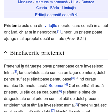
Minciuna
-
Mărturia mincinoasă
-
Hula
-
Cârtirea
Cearta
-
Bârfa
-
Limbuția
Editați această casetă
Prietenia
este una din
virtuţile
morale, care constă în a iubi
[1]
oricând, chiar şi în nenorocire.
Uneori un prieten poate
ajunge mai apropiat decât un frate (Prov18.24)
Binefacerile prieteniei
Prietenul îţi dăruieşte priviri prietenoase care înveselesc
[2]
inima
, iar cuvintele sale sunt ca un fagur de miere, dulci
[3]
pentru suflet şi sănătoase pentru oase
, fiind curate
[4]
înaintea Domnului, arată
Solomon
Cel neprihănit arată
[5]
prietenului său calea cea bună
şi sfaturile pline de
dragoste ale unui prieten sunt tot atât de dulci precum
[6]
untdelemnul şi tămâia înveselesc inima.
Prietenii grăiesc
[7]
unul cu altul faţă către faţă.
Mustrările sale sunt