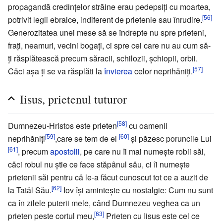
propagandă credinţelor străine erau pedepsiți cu moartea,
[56]
potrivit legii ebraice, indiferent de prietenie sau înrudire.
Generozitatea unei mese să se îndrepte nu spre prieteni,
fraţi, neamuri, vecini bogaţi, ci spre cei care nu au cum să-
ţi răsplătească precum săracii, schilozii, şchiopii, orbii.
[57]
Căci aşa ţi se va răsplăti la
învierea
celor neprihăniţi.
Iisus, prietenul tuturor
[58]
Dumnezeu-Hristos este prieten
cu oamenii
[59]
[60]
neprihăniţi
,care se tem de el
şi păzesc poruncile Lui
[61]
, precum
apostolii
, pe care nu îi mai numeşte robii săi,
căci robul nu ştie ce face stăpânul său, ci îi numeşte
prietenii săi pentru că le-a făcut cunoscut tot ce a auzit de
[62]
la Tatăl Său.
Iov îşi aminteşte cu nostalgie: Cum nu sunt
ca în zilele puterii mele, când Dumnezeu veghea ca un
[63]
prieten peste cortul meu,
Prieten cu Iisus este cel ce