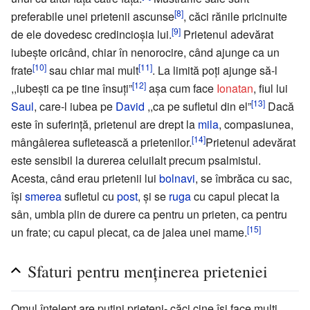
[8]
preferabile unei prietenii ascunse
, căci rănile pricinuite
[9]
de ele dovedesc credincioşia lui.
Prietenul adevărat
iubeşte oricând, chiar în nenorocire, când ajunge ca un
[10]
[11]
frate
sau chiar mai mult
. La limită poţi ajunge să-l
[12]
,,iubeşti ca pe tine însuţi”
aşa cum face
Ionatan
, fiul lui
[13]
Saul
, care-l iubea pe
David
,,ca pe sufletul din el”
Dacă
este în suferinţă, prietenul are drept la
mila
, compasiunea,
[14]
mângâierea sufletească a prietenilor.
Prietenul adevărat
este sensibil la durerea celuilalt precum psalmistul.
Acesta, când erau prietenii lui
bolnavi
, se îmbrăca cu sac,
îşi
smerea
sufletul cu
post
, şi se
ruga
cu capul plecat la
sân, umbla plin de durere ca pentru un prieten, ca pentru
[15]
un frate; cu capul plecat, ca de jalea unei mame.
Sfaturi pentru menţinerea prieteniei
Omul înţelept are puţini prieteni- căci cine îşi face mulţi