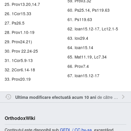
Prov3.32
Prov13.20,14.7
Ps25.14, Ps119.63
1Cor15.33
Ps119.63
Ps26.5
Ioan15.12-17, Lc12.1-5
Prov1.10-19
Iov29.4
Prov24.21)
Ioan15.14
Prov 22.24-25
Mat11.19, Lc7.34
1Cor5.9-13
Prov7.4
2Cor6.14-18
Ioan15.12-17
Prov20.19
de către
Vladimir-
Ultima modificare efectuată acum 10 ani
OrthodoxWiki
Conținutul este disponibil sub
GFDL / CC by-sa
, exceptând