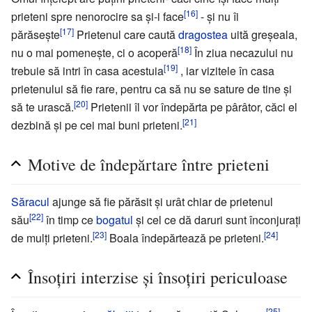
[16]
prieteni spre nenorocire sa şi-i face
- şi nu îi
[17]
părăseşte
Prietenul care caută
dragostea
uită greşeala,
[18]
nu o mai pomeneşte, ci o acoperă
În ziua necazului nu
[19]
trebuie să intri în casa acestuia
, iar vizitele în casa
prietenului să fie rare, pentru ca să nu se sature de tine şi
[20]
să te urască.
Prietenii îl vor îndepărta pe pârâtor, căci el
[21]
dezbină şi pe cei mai buni prieteni.
Motive de îndepărtare între prieteni
Săracul
ajunge să fie părăsit şi urât chiar de prietenul
[22]
său
în timp ce
bogatul
şi cel ce dă daruri sunt înconjuraţi
[23]
[24]
de mulţi prieteni.
Boala îndepărtează pe prieteni.
Însoţiri interzise şi însoţiri periculoase
[25]