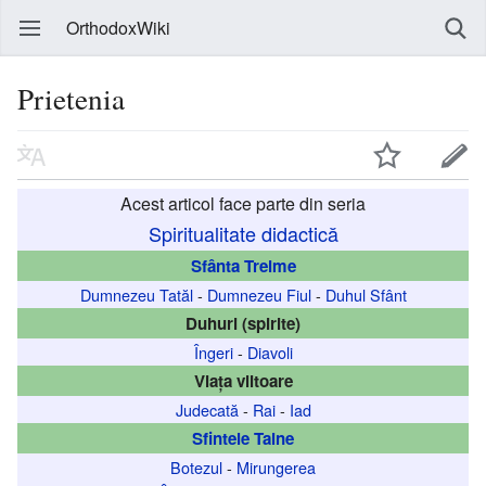
OrthodoxWiki
Prietenia
Acest articol face parte din seria
Spiritualitate didactică
Sfânta Treime
Dumnezeu Tatăl
-
Dumnezeu Fiul
-
Duhul Sfânt
Duhuri (spirite)
Îngeri
-
Diavoli
Viața viitoare
Judecată
-
Rai
-
Iad
Sfintele Taine
Botezul
-
Mirungerea