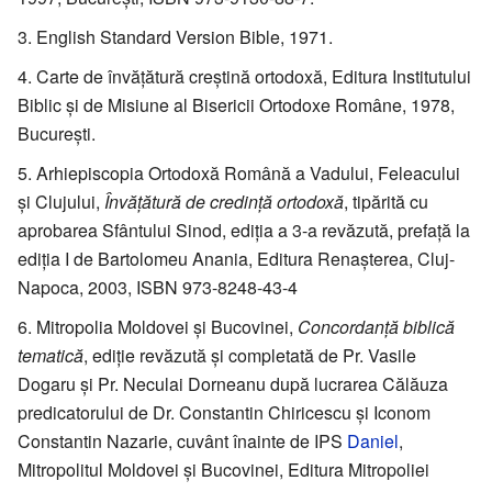
English Standard Version Bible, 1971.
Carte de învăţătură creştină ortodoxă, Editura Institutului
Biblic şi de Misiune al Bisericii Ortodoxe Române, 1978,
Bucureşti.
Arhiepiscopia Ortodoxă Română a Vadului, Feleacului
şi Clujului,
Învăţătură de credinţă ortodoxă
, tipărită cu
aprobarea Sfântului Sinod, ediţia a 3-a revăzută, prefaţă la
ediţia I de Bartolomeu Anania, Editura Renaşterea, Cluj-
Napoca, 2003, ISBN 973-8248-43-4
Mitropolia Moldovei şi Bucovinei,
Concordanţă biblică
tematică
, ediţie revăzută şi completată de Pr. Vasile
Dogaru şi Pr. Neculai Dorneanu după lucrarea Călăuza
predicatorului de Dr. Constantin Chiricescu şi Iconom
Constantin Nazarie, cuvânt înainte de IPS
Daniel
,
Mitropolitul Moldovei şi Bucovinei, Editura Mitropoliei