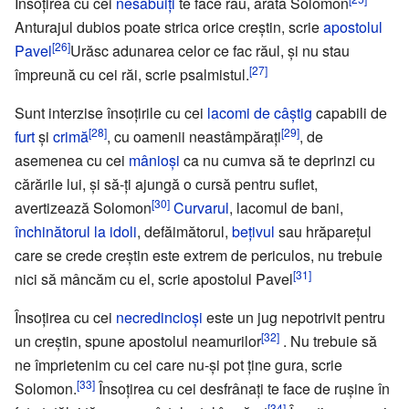
Însoţirea cu cei
nesăbuiţi
te face rău, arată Solomon
Anturajul dubios poate strica orice creştin, scrie
apostolul
[26]
Pavel
Urăsc adunarea celor ce fac răul, şi nu stau
[27]
împreună cu cei răi, scrie psalmistul.
Sunt interzise însoţirile cu cei
lacomi de câştig
capabili de
[28]
[29]
furt
şi
crimă
, cu oamenii neastâmpăraţi
, de
asemenea cu cei
mânioşi
ca nu cumva să te deprinzi cu
cărările lui, şi să-ţi ajungă o cursă pentru suflet,
[30]
avertizează Solomon
Curvarul
, lacomul de bani,
închinătorul la idoli
, defăimătorul,
beţivul
sau hrăpareţul
care se crede creştin este extrem de periculos, nu trebuie
[31]
nici să mâncăm cu el, scrie apostolul Pavel
Însoţirea cu cei
necredincioşi
este un jug nepotrivit pentru
[32]
un creştin, spune apostolul neamurilor
. Nu trebuie să
ne împrietenim cu cei care nu-şi pot ţine gura, scrie
[33]
Solomon.
Însoţirea cu cei desfrânaţi te face de ruşine în
[34]