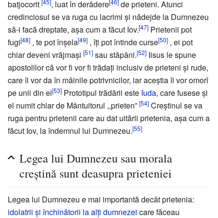
[45]
[46]
batjocorit
, luat în derâdere
de prieteni. Atunci
credinciosul se va ruga cu lacrimi şi nădejde la Dumnezeu
[47]
să-i facă dreptate, aşa cum a făcut Iov.
Prietenii pot
[48]
[49]
[50]
fugi
, te pot înşela
, îţi pot întinde curse
, ei pot
[51]
[52]
chiar deveni vrăjmaşi
sau stăpâni.
Iisus le spune
apostolilor că vor fi vor fi trădaţi inclusiv de prieteni şi rude,
care îi vor da în mâinile potrivnicilor, iar aceştia îi vor omorî
[53]
pe unii din ei
Prototipul trădării este
Iuda
, care fusese şi
[54]
el numit chiar de Mântuitorul ,,prieten”
Creştinul se va
ruga pentru prietenii care au dat uitării prietenia, aşa cum a
[55]
făcut Iov, la îndemnul lui Dumnezeu.
Legea lui Dumnezeu sau morala
creştină sunt deasupra prieteniei
Legea lui Dumnezeu e mai importantă decât prietenia:
idolatrii şi închinătorii la alţi dumnezei
care făceau