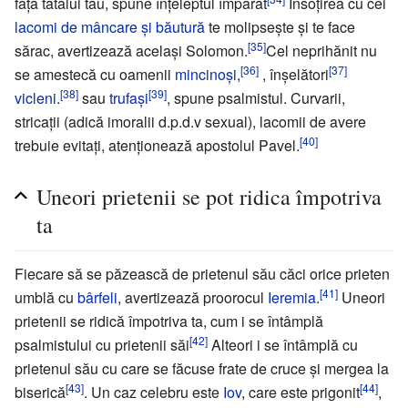
faţa tatălui tău, spune înţeleptul împărat
Însoţirea cu cei
lacomi de mâncare şi băutură
te molipseşte şi te face
[35]
sărac, avertizează acelaşi Solomon.
Cel neprihănit nu
[36]
[37]
se amestecă cu oamenii
mincinoşi
,
, înşelători
[38]
[39]
vicleni
.
sau
trufaşi
, spune psalmistul. Curvarii,
stricaţii (adică imoralii d.p.d.v sexual), lacomii de avere
[40]
trebuie evitaţi, atenţionează apostolul Pavel.
Uneori prietenii se pot ridica împotriva
ta
Fiecare să se păzească de prietenul său căci orice prieten
[41]
umblă cu
bârfeli
, avertizează proorocul
Ieremia
.
Uneori
prietenii se ridică împotriva ta, cum i se întâmplă
[42]
psalmistului cu prietenii săi
Alteori i se întâmplă cu
prietenul său cu care se făcuse frate de cruce şi mergea la
[43]
[44]
biserică
. Un caz celebru este
Iov
, care este prigonit
,