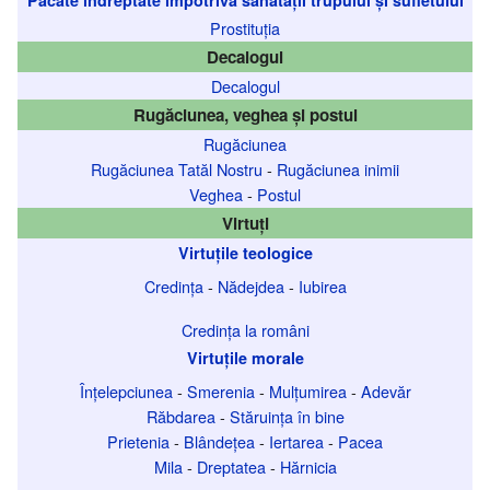
Prostituția
Decalogul
Decalogul
Rugăciunea, veghea și postul
Rugăciunea
Rugăciunea Tatăl Nostru
-
Rugăciunea inimii
Veghea
-
Postul
Virtuți
Virtuțile teologice
Credința
-
Nădejdea
-
Iubirea
Credința la români
Virtuțile morale
Înțelepciunea
-
Smerenia
-
Mulțumirea
-
Adevăr
Răbdarea
-
Stăruința în bine
Prietenia
-
Blândețea
-
Iertarea
-
Pacea
Mila
-
Dreptatea
-
Hărnicia