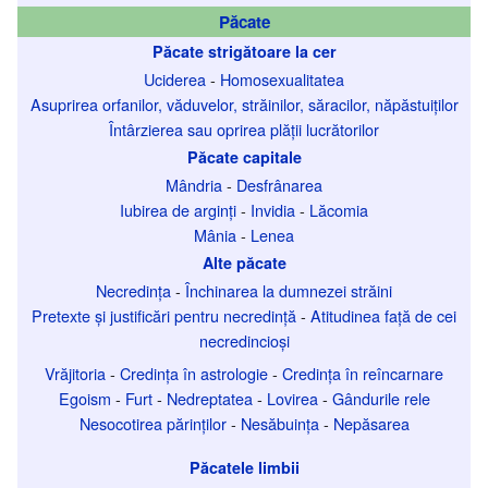
Păcate
Păcate strigătoare la cer
Uciderea
-
Homosexualitatea
Asuprirea orfanilor, văduvelor, străinilor, săracilor, năpăstuiților
Întârzierea sau oprirea plății lucrătorilor
Păcate capitale
Mândria
-
Desfrânarea
Iubirea de arginți
-
Invidia
-
Lăcomia
Mânia
-
Lenea
Alte păcate
Necredința
-
Închinarea la dumnezei străini
Pretexte și justificări pentru necredință
-
Atitudinea față de cei
necredincioși
Vrăjitoria
-
Credința în astrologie
-
Credința în reîncarnare
Egoism
-
Furt
-
Nedreptatea
-
Lovirea
-
Gândurile rele
Nesocotirea părinților
-
Nesăbuința
-
Nepăsarea
Păcatele limbii