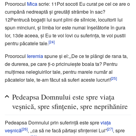
Proorocul
Mica
scrie: 11Pot socoti Eu curat pe cel ce are o
cumpănă nedreaptă şi greutăţi strâmbe în sac?
12Pentrucă bogaţii lui sunt plini de sîlnicie, locuitorii lui
spun minciuni, şi limba lor este numai înşelătorie în gura
lor, 13de aceea, şi Eu te voi lovi cu suferinţa, te voi pustii
[24]
pentru păcatele tale.
Proorocul
Ieremia
spune şi el:,,De ce te plângi de rana ta,
de durerea, pe care ţi-o pricinuieşte boala ta? Pentru
mulţimea nelegiuirilor tale, pentru marele număr al
[25]
păcatelor tale, te-am făcut să suferi aceste lucruri!
Pedeapsa Domnului este spre viaţa
veşnică, spre sfinţenie, spre neprihănire
Pedeapsa Domnului prin suferinţă este spre
viaţa
[26]
[27]
veşnică
, ,,ca să ne facă părtaşi sfinţeniei Lui”
, spre