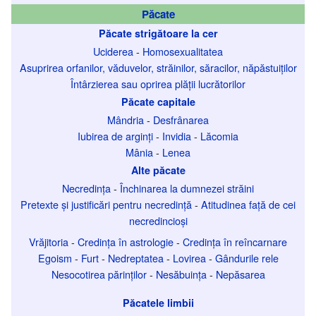
Păcate
Păcate strigătoare la cer
Uciderea
-
Homosexualitatea
Asuprirea orfanilor, văduvelor, străinilor, săracilor, năpăstuiților
Întârzierea sau oprirea plății lucrătorilor
Păcate capitale
Mândria
-
Desfrânarea
Iubirea de arginți
-
Invidia
-
Lăcomia
Mânia
-
Lenea
Alte păcate
Necredința
-
Închinarea la dumnezei străini
Pretexte și justificări pentru necredință
-
Atitudinea față de cei
necredincioși
Vrăjitoria
-
Credința în astrologie
-
Credința în reîncarnare
Egoism
-
Furt
-
Nedreptatea
-
Lovirea
-
Gândurile rele
Nesocotirea părinților
-
Nesăbuința
-
Nepăsarea
Păcatele limbii