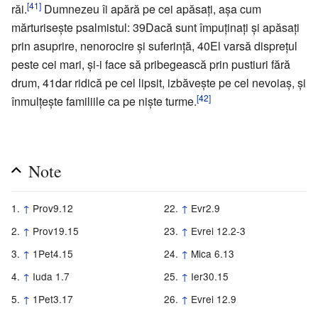
[41]
răi.
Dumnezeu îi apără pe cei apăsaţi, aşa cum
mărturiseşte psalmistul: 39Dacă sunt împuţinaţi şi apăsaţi
prin asuprire, nenorocire şi suferinţă, 40El varsă dispreţul
peste cei mari, şi-i face să pribegească prin pustiuri fără
drum, 41dar ridică pe cel lipsit, izbăveşte pe cel nevoiaş, şi
[42]
înmulţeşte familiile ca pe nişte turme.
Note
↑
Prov9.12
↑
Evr2.9
↑
Prov19.15
↑
Evrei 12.2-3
↑
1Pet4.15
↑
Mica 6.13
↑
Iuda 1.7
↑
Ier30.15
↑
1Pet3.17
↑
Evrei 12.9