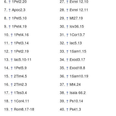
↑
1Pet2.20
↑
Evrei 12.10
↑
Apoc2.3
↑
Evrei 12.11
↑
1Pet5.10
↑
Mt27.19
↑
1Pet4.19
↑
Iov36.15
↑
1Pet4.16
↑
1Cor13.7
↑
1Pet3.14
↑
Iac5.13
↑
1Pet2.19
↑
1Sam1.15
↑
Iac5.10-11
↑
Exod3.17
↑
1Pet5.9
↑
Exod18.8
↑
2Tim4.5
↑
1Sam10.19
↑
2Tim2.3
↑
Mt4.24
↑
1Tes3.4
↑
Isaia 66.2
↑
1Cor4.11
↑
Ps10.14
↑
Rom8.17-18
↑
Ps41.3