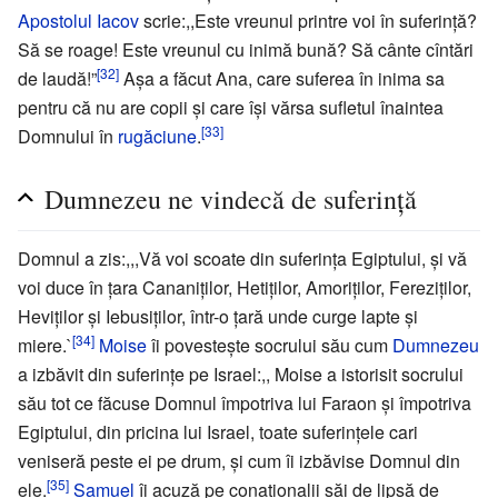
Apostolul Iacov
scrie:,,Este vreunul printre voi în suferinţă?
Să se roage! Este vreunul cu inimă bună? Să cânte cîntări
[32]
de laudă!”
Aşa a făcut Ana, care suferea în inima sa
pentru că nu are copii şi care îşi vărsa sufletul înaintea
[33]
Domnului în
rugăciune
.
Dumnezeu ne vindecă de suferinţă
Domnul a zis:,,,Vă voi scoate din suferinţa Egiptului, şi vă
voi duce în ţara Cananiţilor, Hetiţilor, Amoriţilor, Fereziţilor,
Heviţilor şi Iebusiţilor, într-o ţară unde curge lapte şi
[34]
miere.`
Moise
îi povesteşte socrului său cum
Dumnezeu
a izbăvit din suferinţe pe Israel:,, Moise a istorisit socrului
său tot ce făcuse Domnul împotriva lui Faraon şi împotriva
Egiptului, din pricina lui Israel, toate suferinţele cari
veniseră peste ei pe drum, şi cum îi izbăvise Domnul din
[35]
ele.
Samuel
îi acuză pe conaţionalii săi de lipsă de