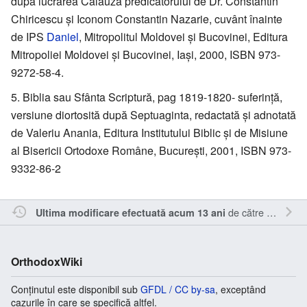
după lucrarea Călăuza predicatorului de Dr. Constantin
Chiricescu şi Iconom Constantin Nazarie, cuvânt înainte
de IPS
Daniel
, Mitropolitul Moldovei şi Bucovinei, Editura
Mitropoliei Moldovei şi Bucovinei, Iaşi, 2000, ISBN 973-
9272-58-4.
Biblia sau Sfânta Scriptură, pag 1819-1820- suferinţă,
versiune diortosită după Septuaginta, redactată şi adnotată
de Valeriu Anania, Editura Institutului Biblic şi de Misiune
al Bisericii Ortodoxe Române, Bucureşti, 2001, ISBN 973-
9332-86-2
de către
Oql
.
Ultima modificare efectuată acum 13 ani
OrthodoxWiki
Conținutul este disponibil sub
GFDL / CC by-sa
, exceptând
cazurile în care se specifică altfel.