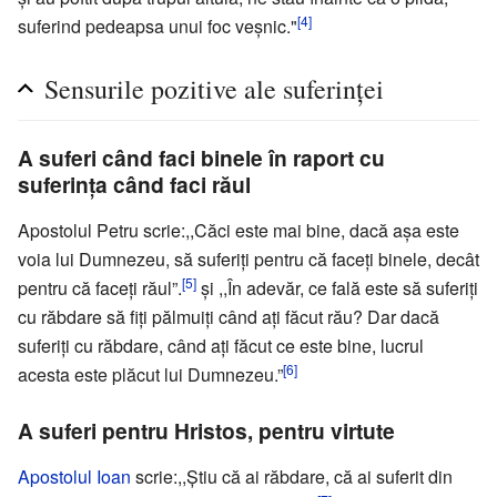
[4]
suferind pedeapsa unui foc veşnic."
Sensurile pozitive ale suferinţei
A suferi când faci binele în raport cu
suferinţa când faci răul
Apostolul Petru scrie:,,Căci este mai bine, dacă aşa este
voia lui Dumnezeu, să suferiţi pentru că faceţi binele, decât
[5]
pentru că faceţi răul”.
şi ,,În adevăr, ce fală este să suferiţi
cu răbdare să fiţi pălmuiţi când aţi făcut rău? Dar dacă
suferiţi cu răbdare, când aţi făcut ce este bine, lucrul
[6]
acesta este plăcut lui Dumnezeu.”
A suferi pentru Hristos, pentru virtute
Apostolul Ioan
scrie:,,Ştiu că ai răbdare, că ai suferit din