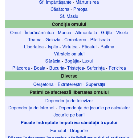
Sf. Împărtășanie
-
Mărturisirea
Căsătoria
-
Preoția
Sf. Maslu
Condiția omului
Omul
-
Îmbrăcămintea
-
Munca
-
Alimentația
-
Grijile
-
Visele
Teama
-
Gelozia
-
Cercetarea
-
Plictiseala
Libertatea
-
Ispita
-
Virtutea
-
Păcatul
-
Patima
Vârstele omului
Sărăcia
-
Bogăția
-
Luxul
Plăcerea
-
Boala
-
Bucuria
-
Tristețea
-
Suferința
-
Fericirea
Diverse
Cerșetoria
-
Extratereștri
-
Superstiții
Patimi ce afectează libertatea omului
Dependența de televizor
Dependența de internet
-
Dependența de jocurile pe calculator
Jocurile pe bani
Păcate îndreptate împotriva sănătății trupului
Fumatul
-
Drogurile
Păcate îndreptate împotriva sănătății trupului și sufletului