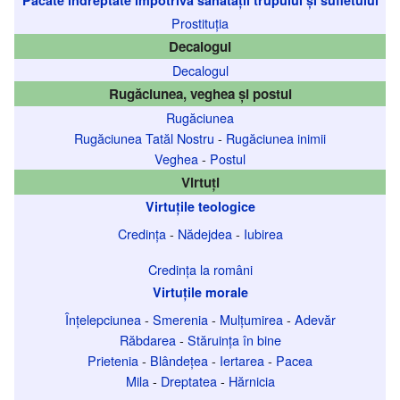
Prostituția
Decalogul
Decalogul
Rugăciunea, veghea și postul
Rugăciunea
Rugăciunea Tatăl Nostru
-
Rugăciunea inimii
Veghea
-
Postul
Virtuți
Virtuțile teologice
Credința
-
Nădejdea
-
Iubirea
Credința la români
Virtuțile morale
Înțelepciunea
-
Smerenia
-
Mulțumirea
-
Adevăr
Răbdarea
-
Stăruința în bine
Prietenia
-
Blândețea
-
Iertarea
-
Pacea
Mila
-
Dreptatea
-
Hărnicia