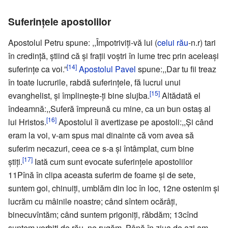
Suferinţele apostolilor
Apostolul Petru spune: ,,Împotriviţi-vă lui (
celui rău
-n.r) tari
în credinţă, ştiind că şi fraţii voştri în lume trec prin aceleaşi
[14]
suferinţe ca voi.”
Apostolul Pavel
spune:,,Dar tu fii treaz
în toate lucrurile, rabdă suferinţele, fă lucrul unui
[15]
evanghelist, şi împlineşte-ţi bine slujba.
Altădată el
îndeamnă:,,Suferă împreună cu mine, ca un bun ostaş al
[16]
lui Hristos.
Apostolul îi avertizase pe apostoli:,,Şi când
eram la voi, v-am spus mai dinainte că vom avea să
suferim necazuri, ceea ce s-a şi întâmplat, cum bine
[17]
ştiţi.
Iată cum sunt evocate suferinţele apostolilor
11Pînă în clipa aceasta suferim de foame şi de sete,
suntem goi, chinuiţi, umblăm din loc în loc, 12ne ostenim şi
lucrăm cu mâinile noastre; când sîntem ocărâţi,
binecuvîntăm; când suntem prigoniţi, răbdăm; 13cînd
suntem vorbiţi de rău, ne rugăm. Până în ziua de azi am