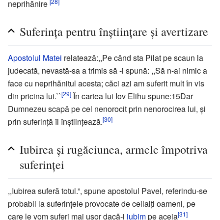
[28]
neprihănire
Suferinţa pentru înştiinţare şi avertizare
Apostolul Matei
relatează:,,Pe când sta Pilat pe scaun la
judecată, nevastă-sa a trimis să -i spună: ,,Să n-ai nimic a
face cu neprihănitul acesta; căci azi am suferit mult în vis
[29]
din pricina lui.``
În cartea lui Iov Elihu spune:15Dar
Dumnezeu scapă pe cel nenorocit prin nenorocirea lui, şi
[30]
prin suferinţă îl înştiinţează.
Iubirea şi rugăciunea, armele împotriva
suferinţei
,,Iubirea suferă totul.”, spune apostolul Pavel, referindu-se
probabil la suferinţele provocate de ceilalţi oameni, pe
[31]
care le vom suferi mai uşor dacă-i
iubim
pe aceia