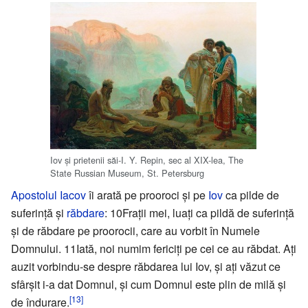
Iov şi prietenii săi-I. Y. Repin, sec al XIX-lea, The
State Russian Museum, St. Petersburg
Apostolul Iacov
îi arată pe prooroci şi pe
Iov
ca pilde de
suferinţă şi
răbdare
: 10Fraţii mei, luaţi ca pildă de suferinţă
şi de răbdare pe proorocii, care au vorbit în Numele
Domnului. 11Iată, noi numim fericiţi pe cei ce au răbdat. Aţi
auzit vorbindu-se despre răbdarea lui Iov, şi aţi văzut ce
sfârşit i-a dat Domnul, şi cum Domnul este plin de milă şi
[13]
de îndurare.