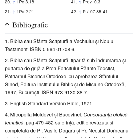
↑
1Pet3.18
↑
Prov10.3
↑
1Pet2.21
↑
Ps107.35-41
Bibliografie
Biblia sau Sfânta Scriptură a Vechiului şi Noului
Testament, ISBN 0 564 01708 6.
Biblia sau Sfânta Scriptură, tipărită sub îndrumarea şi
purtarea de grijă a Prea Fericitului Părinte Teoctist,
Patriarhul Bisericii Ortodoxe, cu aprobarea Sfântului
Sinod, Editura Institutului Biblic şi de Misiune Ortodoxă,
1997, Bucureşti, ISBN 973-9130-88-7.
English Standard Version Bible, 1971.
Mitropolia Moldovei şi Bucovinei,
Concordanţă biblică
tematică
, pag 479-482-suferinţă, ediţie revăzută şi
completată de Pr. Vasile Dogaru şi Pr. Neculai Dorneanu