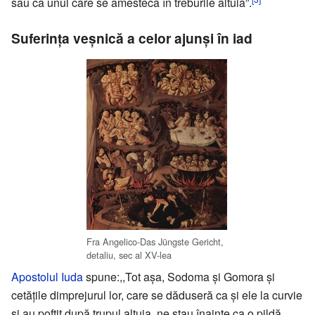
sau ca unul care se amestecă în treburile altuia”.
Suferinţa veşnică a celor ajunşi în iad
Fra Angelico-Das Jüngste Gericht,
detaliu, sec al XV-lea
Apostolul Iuda
spune:,,Tot aşa, Sodoma şi Gomora şi
cetăţile dimprejurul lor, care se dăduseră ca şi ele la curvie
şi au poftit după trupul altuia, ne stau înainte ca o pildă,