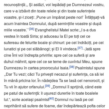
recunoştinţă:,, Şi astăzi, voi lepădaţi pe Dumnezeul vostru,
care v-a izbăvit din toate relele şi din toate suferinţele
voastre, şi-I ziceţi: ,Pune un împărat peste noi!` Înfăţişaţi-vă
acum înaintea Domnului, după seminţiile voastre şi după
[36]
miile voastre.``
Evanghelistul Matei scrie:,,I s-a dus
vestea în toată Siria; şi aduceau la El pe toţi cei ce
sufereau de felurite boale şi chinuri: pe cei îndrăciţi, pe cei
[37]
lunatici şi pe cei slăbănogi; şi El îi vindeca.
-,Iată spre
cine Îmi voi îndrepta privirile: spre cel ce suferă şi are
duhul mâhnit, spre cel ce se teme de cuvîntul Meu, spune
[38]
Dumnezeu în cartea proorocului Isaia.
Psalmistul spune
,,Dar Tu vezi; căci Tu priveşti necazul şi suferinţa, ca să iei
în mână pricina lor. În nădejdea Ta se lasă cel nenorocit, şi
[39]
Tu vii în ajutor orfanului.
,,Domnul îl sprijină, când este
pe patul de suferinţă: îi uşurezi durerile în toate boalele
[40]
lui.”, scrie acelaşi psalmist
Domnul nu lasă pe cel
neprihănit să sufere de foame, dar îndepărtează pofta celor