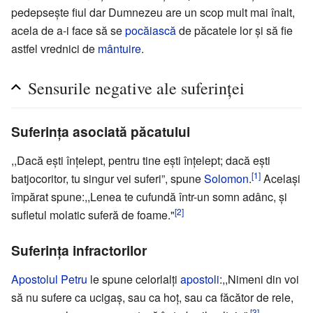
pedepseşte fiul dar Dumnezeu are un scop mult mai înalt,
acela de a-i face să se
pocăiască
de păcatele lor şi să fie
astfel vrednici de
mântuire
.
Sensurile negative ale suferinţei
Suferinţa asociată păcatului
,,Dacă eşti înţelept, pentru tine eşti înţelept; dacă eşti
[1]
batjocoritor, tu singur vei suferi”, spune
Solomon
.
Acelaşi
împărat spune:,,Lenea te cufundă într-un somn adânc, şi
[2]
sufletul molatic suferă de foame."
Suferinţa infractorilor
Apostolul Petru
le spune celorlalţi
apostoli
:,,Nimeni din voi
să nu sufere ca ucigaş, sau ca hoţ, sau ca făcător de rele,
[3]