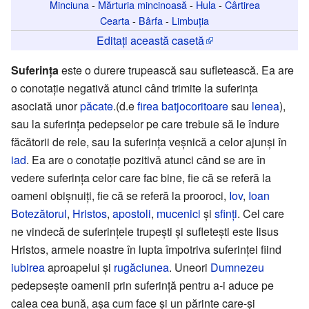
Minciuna
-
Mărturia mincinoasă
-
Hula
-
Cârtirea
Cearta
-
Bârfa
-
Limbuția
Editați această casetă
Suferinţa
este o durere trupească sau sufletească. Ea are
o conotaţie negativă atunci când trimite la suferinţa
asociată unor
păcate
.(d.e
firea batjocoritoare
sau
lenea
),
sau la suferinţa pedepselor pe care trebuie să le îndure
făcătorii de rele, sau la suferinţa veşnică a celor ajunşi în
iad
. Ea are o conotaţie pozitivă atunci când se are în
vedere suferinţa celor care fac bine, fie că se referă la
oameni obişnuiţi, fie că se referă la prooroci,
Iov
,
Ioan
Botezătorul
,
Hristos
,
apostoli
,
mucenici
şi
sfinţi
. Cel care
ne vindecă de suferinţele trupeşti şi sufleteşti este Iisus
Hristos, armele noastre în lupta împotriva suferinţei fiind
iubirea
aproapelui şi
rugăciunea
. Uneori
Dumnezeu
pedepseşte oamenii prin suferinţă pentru a-i aduce pe
calea cea bună, aşa cum face şi un părinte care-şi