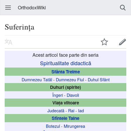
OrthodoxWiki
Suferința
Acest articol face parte din seria
Spiritualitate didactică
Sfânta Treime
Dumnezeu Tatăl
-
Dumnezeu Fiul
-
Duhul Sfânt
Duhuri (spirite)
Îngeri
-
Diavoli
Viața viitoare
Judecată
-
Rai
-
Iad
Sfintele Taine
Botezul
-
Mirungerea