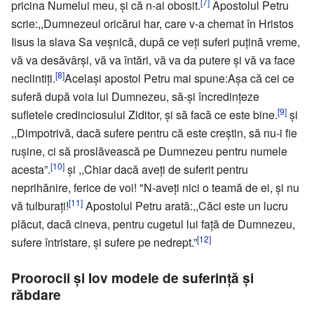
[7]
pricina Numelui meu, şi că n-ai obosit.
Apostolul Petru
scrie:,,Dumnezeul oricărui har, care v-a chemat în Hristos
Iisus la slava Sa veşnică, după ce veţi suferi puţină vreme,
vă va desăvârşi, vă va întări, vă va da putere şi vă va face
[8]
neclintiţi.
Acelaşi apostol Petru mai spune:Aşa că cei ce
suferă după voia lui Dumnezeu, să-şi încredinţeze
[9]
sufletele credinciosului Ziditor, şi să facă ce este bine.
şi
,,Dimpotrivă, dacă sufere pentru că este creştin, să nu-i fie
ruşine, ci să proslăvească pe Dumnezeu pentru numele
[10]
acesta”.
şi ,,Chiar dacă aveţi de suferit pentru
neprihănire, ferice de voi! "N-aveţi nici o teamă de ei, şi nu
[11]
vă tulburaţi!
Apostolul Petru arată:,,Căci este un lucru
plăcut, dacă cineva, pentru cugetul lui faţă de Dumnezeu,
[12]
sufere întristare, şi sufere pe nedrept.”
Proorocii şi Iov modele de suferinţă şi
răbdare