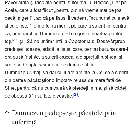
Pavel arată şi răsplata pentru suferinţa lui Hristos ,,Dar pe
Acela, care a fost făcut ,,pentru puţină vreme mai pe jos
decât îngerii``, adică pe Iisus, Îl vedem ,,încununat cu slavă
şi cu cinste``, din pricina morţii, pe care a suferit -o; pentru
ca, prin harul lui Dumnezeu, El să guste moartea pentru
[22]
toţi.
şi ,,Să ne uităm ţintă la Căpetenia şi Desăvârşirea
credinţei noastre, adică la Iisus, care, pentru bucuria care-I
era pusă înainte, a suferit crucea, a dispreţuit ruşinea, şi
şade la dreapta scaunului de domnie al lui
Dumnezeu./Uitaţi-vă dar cu luare aminte la Cel ce a suferit
din partea păcătoşilor o împotrivire aşa de mare faţă de
Sine, pentru că nu cumva să vă pierdeţi inima, şi să cădeţi
[23]
de oboseală în sufletele voastre.
Dumnezeu pedepseşte păcatele prin
suferinţă