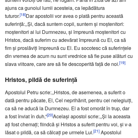
ajuns ca gunoiul lumii acesteia, ca lepădătura
[18]
tuturor.
Dar apostolii vor avea o plată pentru această
suferinţă:,,Şi, dacă suntem copii, suntem şi moştenitori:
moştenitori ai lui Dumnezeu, şi împreună moştenitori cu
Hristos, dacă suferim cu adevărat împreună cu El, ca să
fim şi proslăviţi împreună cu El. Eu socotesc că suferinţele
din vremea de acum nu sunt vrednice să fie puse alături cu
[19]
slava viitoare, care are să fie descoperită faţă de noi.
Hristos, pildă de suferinţă
Apostolul Petru scrie:,,Hristos, de asemenea, a suferit o
dată pentru păcate, El, Cel neprihănit, pentru cei nelegiuiţi,
ca să ne aducă la Dumnezeu. El a fost omorât în trup, dar
[20]
a fost înviat în duh,”
Acelaşi apostol scrie:,,Şi la aceasta
aţi fost chemaţi; fiindcă şi Hristos a suferit pentru voi, şi v-a
[21]
lăsat o pildă, ca să călcaţi pe urmele Lui.
Apostolul