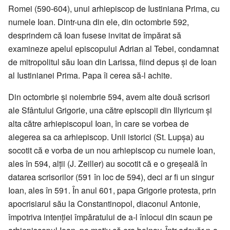
Romei (590-604), unui arhiepiscop de Iustiniana Prima, cu
numele Ioan. Dintr-una din ele, din octombrie 592,
desprindem că Ioan fusese invitat de împărat să
examineze apelul episcopului Adrian al Tebei, condamnat
de mitropolitul său Ioan din Larissa, fiind depus și de Ioan
al Iustinianei Prima. Papa îi cerea să-l achite.
Din octombrie și noiembrie 594, avem alte două scrisori
ale Sfântului Grigorie, una către episcopii din Illyricum și
alta către arhiepiscopul Ioan, în care se vorbea de
alegerea sa ca arhiepiscop. Unii istorici (St. Lupșa) au
socotit că e vorba de un nou arhiepiscop cu numele Ioan,
ales în 594, alții (J. Zeiller) au socotit că e o greșeală în
datarea scrisorilor (591 în loc de 594), deci ar fi un singur
Ioan, ales în 591. În anul 601, papa Grigorie protesta, prin
apocrisiarul său la Constantinopol, diaconul Antonie,
împotriva intenției împăratului de a-l înlocui din scaun pe