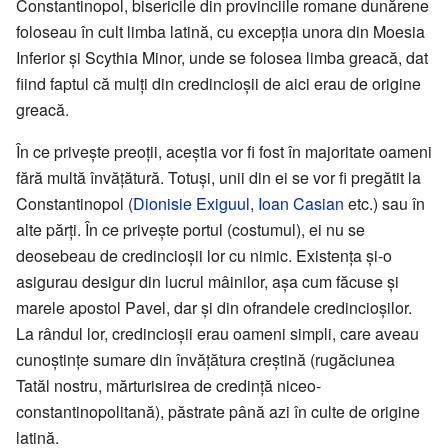
Constantinopol, bisericile din provinciile romane dunărene
foloseau în cult limba latină, cu excepția unora din Moesia
Inferior și Scythia Minor, unde se folosea limba greacă, dat
fiind faptul că mulți din credincioșii de aici erau de origine
greacă.
În ce privește preoții, aceștia vor fi fost în majoritate oameni
fără multă învățătură. Totuși, unii din ei se vor fi pregătit la
Constantinopol (
Dionisie Exiguul
,
Ioan Casian
etc.) sau în
alte părți. În ce privește portul (costumul), ei nu se
deosebeau de credincioșii lor cu nimic. Existența și-o
asigurau desigur din lucrul mâinilor, așa cum făcuse și
marele apostol Pavel, dar și din ofrandele credincioșilor.
La rândul lor, credincioșii erau oameni simpli, care aveau
cunoștințe sumare din învățătura creștină (rugăciunea
Tatăl nostru, mărturisirea de credință niceo-
constantinopolitană), păstrate până azi în culte de origine
latină.