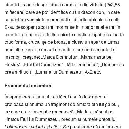
bisericii, s-au adăugat două cămăruțe din zidărie (2x3,55
m fiecare) care se pot identifica cu un diaconicon, în care
se păstrau veșmintele preoțești și diferite obiecte de cult.
S-au descoperit apoi trei morminte în interior și alte trei în
exterior, precum și diferite obiecte creștine: opaițe cu toartă
cruciformă, cruciulițe de bronz, inclusiv un tipar de turnat
cruciulițe, zeci de resturi de amfore purtând simboluri și
inscripții creștine: „Maica Domnului”, „Maria naște pe
Hristos”, „Fiul lui Dumnezeu”, „Mila Domnului”, „Dumnezeu
prea strălucit”, „Lumina lui Dumnezeu”, Α-Ω etc.
Fragmentul de amforă
În apropierea altarului, s-a făcut o altă descoperire
prețioasă și anume un fragment de amforă din lut gălbui,
pe care era o inscripție grecească: „Maria a născut pe
Hristos Fiul lui Dumnezeu”, precum și numele preotului
Lukonochos fiul lui Lykalios
. Se presupune că amfora era