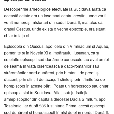
Descoperirile arheologice efectuate la Sucidava arată că
această cetate era un însemnat centru creștin, unde vor fi
venit numeroși misionari din sudul Dunării, mai ales că
orașul Oescus, unde exista o veche episcopie, era situat
chiar în fața ei.
Episcopia din Oescus, apoi cele din Viminacium și Aquae,
pomenite și în Novela XI a Împăratului Iustinian, ca și
celelalte episcopii sud-dunărene cunoscute, au avut un rol
de seamă în viața bisericească a daco-romanilor sau
străromânilor nord-dunăreni, prin hirotonii de preoți și
diaconi, prin sfințiri de lăcașuri sfinte și prin trimiterea de
horepiscopi în aceste părți. Poate un horepiscop sau chiar
episcop a stat în Sucidava. Aflați sub jurisdicția
arhiepiscopilor din capitala diecezei Dacia Sirmium, apoi
Tesalonic, iar după 535 Iustiniana Prima, acești episcopi
sud-dunăreni și horepiscopii trimiși de ei în nordul Dunării,