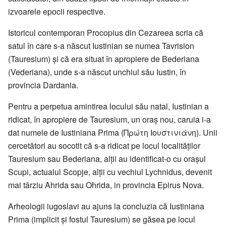
izvoarele epocii respective.
Istoricul contemporan Procopius din Cezareea scria că
satul în care s-a născut Iustinian se numea Tavrision
(Tauresium) și că era situat în apropiere de Bederiana
(Vederiana), unde s-a născut unchiul său Iustin, în
provincia Dardania.
Pentru a perpetua amintirea locului său natal, Iustinian a
ridicat, în apropiere de Tauresium, un oraș nou, caruia i-a
dat numele de Iustiniana Prima (Πρώτη Ιουστινιάνη). Unii
cercetători au socotit că s-a ridicat pe locul localităților
Tauresium sau Bederiana, alții au identificat-o cu orașul
Scupi, actualul Scopje, alții cu vechiul Lychnidus, devenit
mai târziu Ahrida sau Ohrida, in provincia Epirus Nova.
Arheologii iugoslavi au ajuns la concluzia că Iustiniana
Prima (implicit și fostul Tauresium) se găsea pe locul