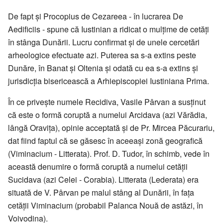
De fapt și Procopius de Cezareea - în lucrarea De
Aedificiis - spune că Iustinian a ridicat o mulțime de cetăți
în stânga Dunării. Lucru confirmat și de unele cercetări
arheologice efectuate azi. Puterea sa s-a extins peste
Dunăre, în Banat și Oltenia și odată cu ea s-a extins și
jurisdicția bisericească a Arhiepiscopiei Iustiniana Prima.
În ce privește numele Recidiva, Vasile Pârvan a susținut
că este o formă coruptă a numelui Arcidava (azi Vărădia,
lângă Oravița), opinie acceptată și de Pr. Mircea Păcurariu,
dat fiind faptul că se găsesc în aceeași zonă geografică
(Viminacium - Litterata). Prof. D. Tudor, în schimb, vede în
această denumire o formă coruptă a numelui cetății
Sucidava (azi Celei - Corabia). Litterata (Lederata) era
situată de V. Pârvan pe malul stâng al Dunării, în fața
cetății Viminacium (probabil Palanca Nouă de astăzi, în
Voivodina).