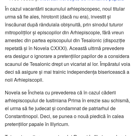
În cazul vacantării scaunului arhiepiscopesc, noul titular
urma să fie ales, hirotonit (dacă nu era), investit și
înscăunat după rânduiala obișnuită, prin sinodul tuturor
mitropoliților și episcopilor din Arhiepiscopie, fără vreun
amestec din partea episcopului din Tesalonic (dispoziție
repetată și în Novela CXXXI). Această ultimă prevedere
era desigur o ignorare a pretențiilor papilor de a considera
scaunul de Tesalonic drept un vicariat al lor. Împăratul voia
deci să asigure și mai trainic independența bisericească a
noii Arhiepiscopii.
Novela se Încheia cu prevederea că în cazul căderii
arhiepiscopului de Iustiniana Prima în erezie sau schismă,
el urma să fie judecat și condamnat de patriarhul de
Constantinopol. Deci, se punea o nouă piedică în calea
pretențiilor papale în Illyricum.