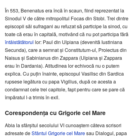
În 553, Benenatus era încă în scaun, fiind reprezentat la
Sinodul V de către mitropolitul Focas din Stobi. Trei dintre
episcopii săi sufragani au refuzat să participe la sinod, cu
toate că erau în capitală, motivând că nu pot participa fără
întâistătătorul
lor: Paul din Ulpiana (devenită Iustiniana
Secunda), care a semnat și Constitutum-ul, Proiectus din
Naisus și Sabinianus din Zappara (Ulpiana și Zappara
erau în Dardania). Atitudinea lor echivocă nu o putem
explica. Cu puțin înainte, episcopul Vasilisc din Sardica
rupsese legătura cu papa Vigilius, după ce acesta a
condamnat cele trei capitole, fapt pentru care se pare că
împăratul l-a trimis în exil.
Corespondența cu Grigorie cel Mare
Abia la sfârșitul secolului VI cunoaștem câteva scrisori
adresate de
Sfântul Grigorie cel Mare
sau Dialogul, papa