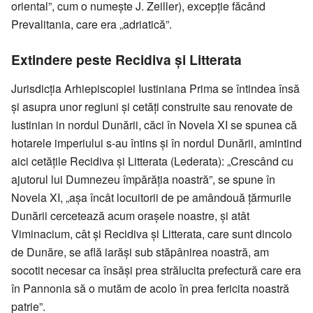
oriental”, cum o numește J. Zeiller), excepție făcând
Prevalitania, care era „adriatică”.
Extindere peste Recidiva și Litterata
Jurisdicția Arhiepiscopiei Iustiniana Prima se întindea însă
și asupra unor regiuni și cetăți construite sau renovate de
Iustinian in nordul Dunării, căci în Novela XI se spunea că
hotarele imperiului s-au întins și în nordul Dunării, amintind
aici cetățile Recidiva și Litterata (Lederata): „Crescând cu
ajutorul lui Dumnezeu împărăția noastră”, se spune în
Novela XI, „așa încât locuitorii de pe amândouă țărmurile
Dunării cercetează acum orașele noastre, și atât
Viminacium, cât și Recidiva și Litterata, care sunt dincolo
de Dunăre, se află iarăși sub stăpânirea noastră, am
socotit necesar ca însăși prea strălucita prefectură care era
în Pannonia să o mutăm de acolo în prea fericita noastră
patrie”.