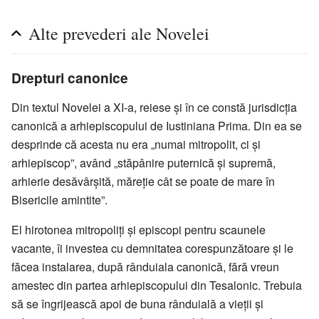
Alte prevederi ale Novelei
Drepturi canonice
Din textul Novelei a XI-a, reiese și în ce constă jurisdicția
canonică a arhiepiscopului de Iustiniana Prima. Din ea se
desprinde că acesta nu era „numai mitropolit, ci și
arhiepiscop”, având „stăpânire puternică și supremă,
arhierie desăvârșită, măreție cât se poate de mare în
Bisericile amintite”.
El hirotonea mitropoliți și episcopi pentru scaunele
vacante, îi investea cu demnitatea corespunzătoare și le
făcea instalarea, după rânduiala canonică, fără vreun
amestec din partea arhiepiscopului din Tesalonic. Trebuia
să se îngrijească apoi de buna rânduială a vieții și