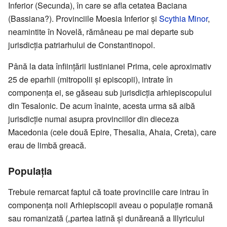
Inferior (Secunda), în care se afla cetatea Baciana
(Bassiana?). Provinciile Moesia Inferior și
Scythia Minor
,
neamintite în Novelă, rămâneau pe mai departe sub
jurisdicția patriarhului de Constantinopol.
Până la data înființării Iustinianei Prima, cele aproximativ
25 de eparhii (mitropolii și episcopii), intrate în
componența ei, se găseau sub jurisdicția arhiepiscopului
din Tesalonic. De acum înainte, acesta urma să aibă
jurisdicție numai asupra provinciilor din dieceza
Macedonia (cele două Epire, Thesalia, Ahaia, Creta), care
erau de limbă greacă.
Populația
Trebuie remarcat faptul că toate provinciile care intrau în
componența noii Arhiepiscopii aveau o populație romană
sau romanizată („partea latină și dunăreană a Illyricului