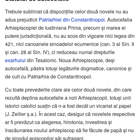
Trebuie subliniat că dispozițiile celor două novele nu au
adus prejudicii
Patriarhiei din Constantinopol
. Autocefalia
Arhiepiscopiei de Iustiniana Prima, precum și marea ei
putere jurisdicțională, nu au scos din vigoare nici legea din
421, nici canoanele sinoadelor ecumenice (can. 3 al Sin. II
și can. 28 al Sin. IV), ci reduceau numai drepturile
exarhului
din Tesalonic. Noua Arhiepiscopie, deși
autocefală, păstra totuși legăturile dogmatice, canonice și
de cult cu Patriarhia de Constantinopol.
Cu toate prevederile clare ale celor două novele, din care
rezultă deplina autocefalie a noii Arhiepiscopii, totuși unii
istorici catolici susțin că n-a fost decât un vicariat al papei
(J. Zeiller ș.a.). În acest caz, desigur că novelele respective
ar fi prevăzut ca alegerea, hirotonia, investirea și
înscăunarea noului arhiepiscop să fie făcute de papă și nu
de sinodul episcopilor săi sufragani.