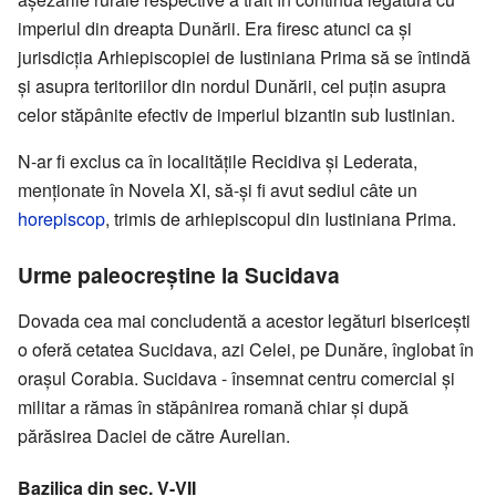
imperiul din dreapta Dunării. Era firesc atunci ca și
jurisdicția Arhiepiscopiei de Iustiniana Prima să se întindă
și asupra teritoriilor din nordul Dunării, cel puțin asupra
celor stăpânite efectiv de imperiul bizantin sub Iustinian.
N-ar fi exclus ca în localitățile Recidiva și Lederata,
menționate în Novela XI, să-și fi avut sediul câte un
horepiscop
, trimis de arhiepiscopul din Iustiniana Prima.
Urme paleocreștine la Sucidava
Dovada cea mai concludentă a acestor legături bisericești
o oferă cetatea Sucidava, azi Celei, pe Dunăre, înglobat în
orașul Corabia. Sucidava - însemnat centru comercial și
militar a rămas în stăpânirea romană chiar și după
părăsirea Daciei de către Aurelian.
Bazilica din sec. V-VII