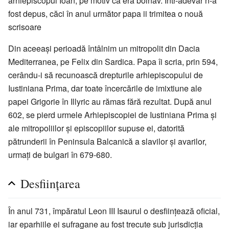
arhiepiscopul Ioan, pe motiv că era bolnav. Într-adevăr n-a
fost depus, căci în anul următor papa ii trimitea o nouă
scrisoare
Din aceeași perioadă întâlnim un mitropolit din Dacia
Mediterranea, pe Felix din Sardica. Papa îi scria, prin 594,
cerându-i să recunoască drepturile arhiepiscopului de
Iustiniana Prima, dar toate încercările de imixtiune ale
papei Grigorie în Illyric au rămas fără rezultat. După anul
602, se pierd urmele Arhiepiscopiei de Iustiniana Prima și
ale mitropoliilor și episcopiilor supuse ei, datorită
pătrunderii în Peninsula Balcanică a slavilor și avarilor,
urmați de bulgari în 679-680.
Desființarea
În anul 731, împăratul Leon III Isaurul o desființează oficial,
iar eparhiile ei sufragane au fost trecute sub jurisdicția