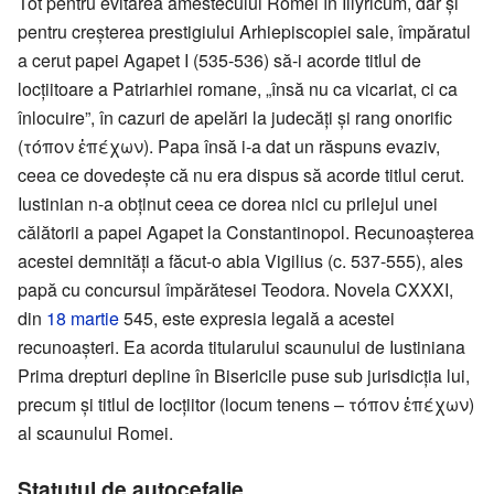
Tot pentru evitarea amestecului Romei în Illyricum, dar și
pentru creșterea prestigiului Arhiepiscopiei sale, împăratul
a cerut papei Agapet I (535-536) să-i acorde titlul de
locțiitoare a Patriarhiei romane, „însă nu ca vicariat, ci ca
înlocuire”, în cazuri de apelări la judecăți și rang onorific
(τόπον ἐπέχων). Papa însă i-a dat un răspuns evaziv,
ceea ce dovedește că nu era dispus să acorde titlul cerut.
Iustinian n-a obținut ceea ce dorea nici cu prilejul unei
călătorii a papei Agapet la Constantinopol. Recunoașterea
acestei demnități a făcut-o abia Vigilius (c. 537-555), ales
papă cu concursul împărătesei Teodora. Novela CXXXI,
din
18 martie
545, este expresia legală a acestei
recunoașteri. Ea acorda titularului scaunului de Iustiniana
Prima drepturi depline în Bisericile puse sub jurisdicția lui,
precum și titlul de locțiitor (locum tenens – τόπον ἐπέχων)
al scaunului Romei.
Statutul de autocefalie