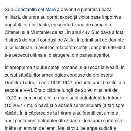
Sub
Constantin cel Mare
a devenit o puternică bază
militară, de unde au pornit expediții victorioase împotriva
populațiilor din Dacia, recucerind zona de câmpie a
Olteniei și a Munteniei de azi. În anul 447 Sucidava a fost
distrusă de hunii conduși de Attila. În primii ani de domnie
a lui Iustinian, a avut loc refacerea cetății, dar prin 599-600
s-a petrecut ultima ei distrugere, din partea avarilor.
În apropierea zidului cetății romane, s-au scos la iveală, în
cursul săpăturilor arheologice conduse de profesorul
Dumitru Tudor, în anii 1946-1947, resturile unei bazilici din
secolele V-VI. Era o clădire lungă de 20,90 m și lată de
10,20 m, compusă dintr-o mare sală patrulateră la intrare
(10,20×17 m), o navă și o absidă semicirculară (altar) spre
răsărit. În încăperea de la intrare s-au identificat urmele
unui postament patrulater din zidărie, deasupra căruia se
înălța un amvon de lemn. Mai târziu, pe aripa sudică a