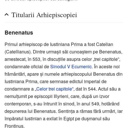
Titularii Arhiepiscopiei
Benenatus
Primul arhiepiscop de Iustiniana Prima a fost Catelian
(Catellianus). Dintre urmașii săi cunoaștem pe Benenatus,
amestecat, în 553, în discuțiile asupra celor „trei capitole”,
condamnate oficial de
Sinodul V Ecumenic
. În aceste noi
frământări, apare și numele arhiepiscopului Benenatus din
Iustiniana Prima, care semnase edictul imperial de
condamnare a „
Celor trei capitole
”, dat în 544. Actul său a
nemulțumit pe episcopii Illyrieni, care, după un izvor
contemporan, s-au întrunit în sinod, în anul 549, hotărând
depunerea lui Benenatus. Sentința a rămas fără urmări, iar
împăratul Iustinian a exilat în Egipt pe dușmanul său
Frontinus.