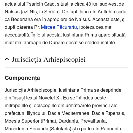
actualului Tsaricin Grad, situat la circa 40 km sud-vest de
Naisus (azi Niș, în Serbia). De fapt, Ioan din Antiohia scria
că Bederiana era în apropiere de Naisus. Aceasta este, și
după părerea Pr.
Mircea Păcurariu
, ipoteza cea mai
acceptabilă. În felul acesta, Iustiniana Prima apare situată
mult mai aproape de Dunăre decât se credea înainte.
Jurisdicția Arhiepiscopiei
Componența
Jurisdicția Arhiepiscopiei Iustiniana Prima se desprinde
din însuși textul Novelei XI. Ea se întindea peste
mitropoliile și episcopiile din următoarele provincii ale
prefecturii Illyricului: Dacia Mediterranea, Dacia Ripensis,
Moesia Superior (Prima), Dardania, Prevalitania,
Macedonia Secunda (Salutaris) și o parte din Pannonia