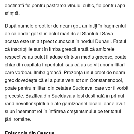
destinată fie pentru păstrarea vinului cultic, fie pentru apa
sfințită.
După numele preoților de neam got, amintiți în fragmentul
de calendar got și în actul martiric al Sfântului Sava,
acesta este un alt preot cunoscut în nordul Dunării. Faptul
că inscripțiile sunt în limba greacă arată că amforele
respective au putut fi aduse dintr-un mediu grecesc, poate
chiar din capitala imperiului, sau că au servit unor militari
care vorbeau limba greacă. Prezența unui preot de neam
grec dovedește că el a putut veni tot din Constantinopol,
poate pentru militari din cetatea Sucidava, care vor fi vorbit
grecește. Bazilica din Sucidava a fost destinată în primul
rând nevoilor spirituale ale garnizoanei locale, dar a avut
și un însemnat rol în întărirea creștinismului pe teritoriul
țării române.
Episcopia din Oescus