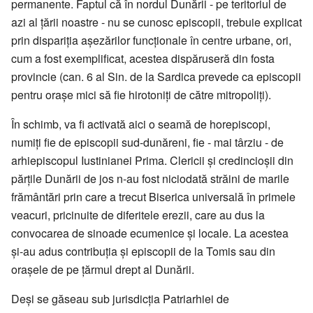
permanente. Faptul că în nordul Dunării - pe teritoriul de
azi al țării noastre - nu se cunosc episcopii, trebuie explicat
prin dispariția așezărilor funcționale în centre urbane, ori,
cum a fost exemplificat, acestea dispăruseră din fosta
provincie (can. 6 al Sin. de la Sardica prevede ca episcopii
pentru orașe mici să fie hirotoniți de către mitropoliți).
În schimb, va fi activată aici o seamă de horepiscopi,
numiți fie de episcopii sud-dunăreni, fie - mai târziu - de
arhiepiscopul Iustinianei Prima. Clericii și credincioșii din
părțile Dunării de jos n-au fost niciodată străini de marile
frământări prin care a trecut Biserica universală în primele
veacuri, pricinuite de diferitele erezii, care au dus la
convocarea de sinoade ecumenice și locale. La acestea
și-au adus contribuția și episcopii de la Tomis sau din
orașele de pe țărmul drept al Dunării.
Deși se găseau sub jurisdicția Patriarhiei de