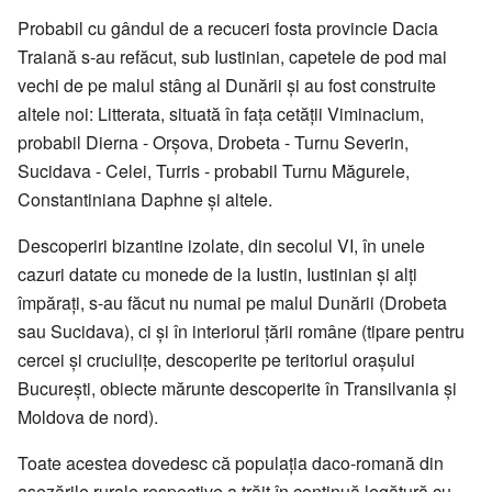
Probabil cu gândul de a recuceri fosta provincie Dacia
Traiană s-au refăcut, sub Iustinian, capetele de pod mai
vechi de pe malul stâng al Dunării și au fost construite
altele noi: Litterata, situată în fața cetății Viminacium,
probabil Dierna - Orșova, Drobeta - Turnu Severin,
Sucidava - Celei, Turris - probabil Turnu Măgurele,
Constantiniana Daphne și altele.
Descoperiri bizantine izolate, din secolul VI, în unele
cazuri datate cu monede de la Iustin, Iustinian și alți
împărați, s-au făcut nu numai pe malul Dunării (Drobeta
sau Sucidava), ci și în interiorul țării române (tipare pentru
cercei și cruciulițe, descoperite pe teritoriul orașului
București, obiecte mărunte descoperite în Transilvania și
Moldova de nord).
Toate acestea dovedesc că populația daco-romană din
așezările rurale respective a trăit în continuă legătură cu