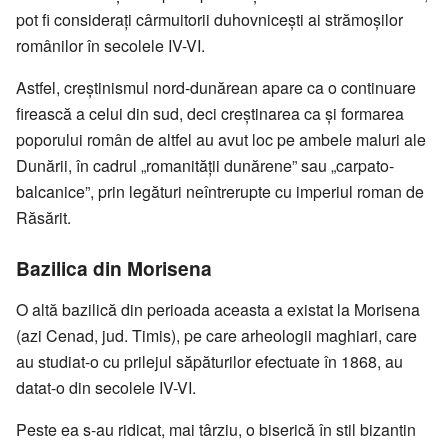
pot fi considerați cârmuitorii duhovnicești ai strămoșilor
românilor în secolele IV-VI.
Astfel, creștinismul nord-dunărean apare ca o continuare
firească a celui din sud, deci creștinarea ca și formarea
poporului român de altfel au avut loc pe ambele maluri ale
Dunării, în cadrul „romanității dunărene” sau „carpato-
balcanice”, prin legături neîntrerupte cu imperiul roman de
Răsărit.
Bazilica din Morisena
O altă bazilică din perioada aceasta a existat la Morisena
(azi Cenad, jud. Timis), pe care arheologii maghiari, care
au studiat-o cu prilejul săpăturilor efectuate în 1868, au
datat-o din secolele IV-VI.
Peste ea s-au ridicat, mai târziu, o biserică în stil bizantin