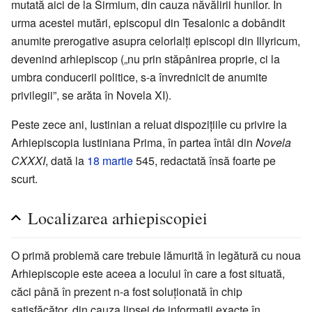
mutată aici de la Sirmium, din cauza năvălirii hunilor. În
urma acestei mutări, episcopul din Tesalonic a dobândit
anumite prerogative asupra celorlalți episcopi din Illyricum,
devenind arhiepiscop („nu prin stăpânirea proprie, ci la
umbra conducerii politice, s-a învrednicit de anumite
privilegii”, se arăta în Novela XI).
Peste zece ani, Iustinian a reluat dispozițiile cu privire la
Arhiepiscopia Iustiniana Prima, în partea întâi din
Novela
CXXXI
, dată la
18 martie
545, redactată însă foarte pe
scurt.
Localizarea arhiepiscopiei
O primă problemă care trebuie lămurită în legătură cu noua
Arhiepiscopie este aceea a locului în care a fost situată,
căci până în prezent n-a fost soluționată în chip
satisfăcător, din cauza lipsei de informații exacte în