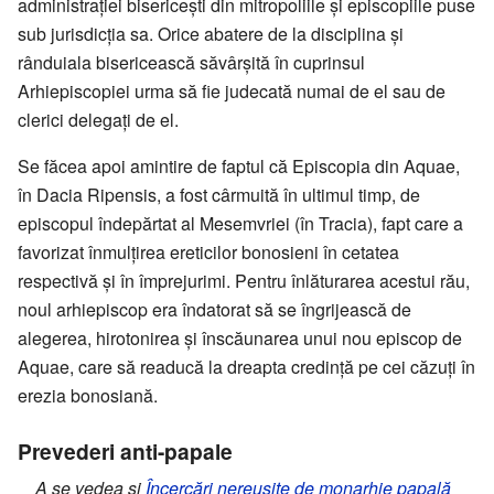
administrației bisericești din mitropoliile și episcopiile puse
sub jurisdicția sa. Orice abatere de la disciplina și
rânduiala bisericească săvârșită în cuprinsul
Arhiepiscopiei urma să fie judecată numai de el sau de
clerici delegați de el.
Se făcea apoi amintire de faptul că Episcopia din Aquae,
în Dacia Ripensis, a fost cârmuită în ultimul timp, de
episcopul îndepărtat al Mesemvriei (în Tracia), fapt care a
favorizat înmulțirea ereticilor bonosieni în cetatea
respectivă și în împrejurimi. Pentru înlăturarea acestui rău,
noul arhiepiscop era îndatorat să se îngrijească de
alegerea, hirotonirea și înscăunarea unui nou episcop de
Aquae, care să readucă la dreapta credință pe cei căzuți în
erezia bonosiană.
Prevederi anti-papale
A se vedea și
Încercări nereușite de monarhie papală