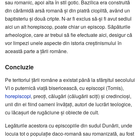
sau romanic, apoi alta în stil gotic. Bazilica era construită
din cărămidă arsă romană și din piatră cioplită, având un
baptisteriu și două cripte. N-ar fi exclus să-și fi avut sediul
aici un alt horepiscop, poate chiar un episcop. Săpăturile
arheologice, care ar trebui să fie efectuate aici, desigur că
vor limpezi unele aspecte din istoria creștinismului în
această parte a țării române.
Concluzie
Pe teritoriul țării române a existat până la sfârșitul secolului
VI o puternică viață bisericească, cu episcopi (Tomis),
horepiscopi
, preoți, călugări (călugării sciți) și credincioși,
unii din ei fiind oameni învățați, autori de lucrări teologice,
cu lăcașuri de rugăciune și obiecte de cult.
Legăturile acestora cu episcopiile din sudul Dunării, unde
locuia tot o populație daco-romană sau romanizată, au fost