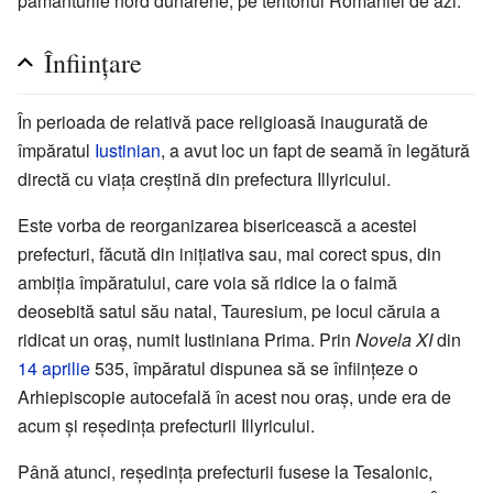
pământurile nord dunărene, pe teritoriul României de azi.
Înființare
În perioada de relativă pace religioasă inaugurată de
împăratul
Iustinian
, a avut loc un fapt de seamă în legătură
directă cu viața creștină din prefectura Illyricului.
Este vorba de reorganizarea bisericească a acestei
prefecturi, făcută din inițiativa sau, mai corect spus, din
ambiția împăratului, care voia să ridice la o faimă
deosebită satul său natal, Tauresium, pe locul căruia a
ridicat un oraș, numit Iustiniana Prima. Prin
Novela XI
din
14 aprilie
535, împăratul dispunea să se înființeze o
Arhiepiscopie autocefală în acest nou oraș, unde era de
acum și reședința prefecturii Illyricului.
Până atunci, reședința prefecturii fusese la Tesalonic,