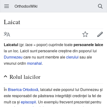
OrthodoxWiki
Laicat
Laicatul
(gr.
laos
= popor) cuprinde toate
persoanele laice
la un loc. Laicii sunt persoanele creștine din poporul lui
Dumnezeu
care nu sunt membre ale
clerului
sau ale
vreunui ordin
monahal
.
Rolul laicilor
În
Biserica Ortodoxă
, laicatul este poporul lui Dumnezeu și
este responsabil de păstrarea integrității credinței la fel de
mult ca și
episcopii
. Un exemplu frecvent prezentat pentru