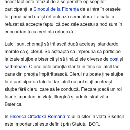
acest fapt este refuzul de a se permite episcopilor
participanți la
Sinodul de la Florența
de a intra în orașele
lor până când nu își retractează semnătura. Laicatul a
refuzat să accepte faptul că deciziile acestui sinod sunt în
concordanță cu credința ortodoxă.
Laicii sunt chemați să trăiască după aceleași standarde
morale ca și clerul. Se așteaptă ca împreună să participe
la toate slujbele bisericii și să țină zilele diverse de
post
și
sărbătoare
. Clerul este preoția sfântă în timp ce laicii fac
parte din preoția împărătească. Clerul nu poate ține slujbe
fără participarea laicilor iar laicii nu pot sluji aceleași
slujbe fără clerul care să le conducă. Fiecare joacă un rol
foarte important în viața liturgică și administrativă a
Bisericii.
În
Biserica Ortodoxă Română
rolul laicilor în viața Bisericii
este important și este definit prin Statutul BOR.