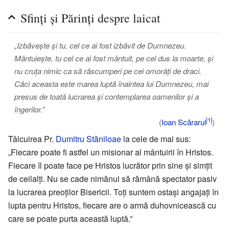
Sfinți și Părinți despre laicat
„Izbăvește și tu, cel ce ai fost izbăvit de Dumnezeu.
Mântuiește, tu cel ce ai fost mântuit, pe cel dus la moarte, și
nu cruța nimic ca să răscumperi pe cei omorâți de draci.
Căci aceasta este marea luptă înaintea lui Dumnezeu, mai
presus de toată lucrarea și contemplarea oamenilor și a
îngerilor.”
[1]
(
Ioan Scărarul
)
Tâlcuirea Pr.
Dumitru Stăniloae
la cele de mai sus:
„Fiecare poate fi astfel un misionar al mântuirii în Hristos.
Fiecare îl poate face pe Hristos lucrător prin sine și simțit
de ceilalți. Nu se cade nimănui să rămână spectator pasiv
la lucrarea preoților Bisericii. Toți suntem ostași angajați în
lupta pentru Hristos, fiecare are o armă duhovnicească cu
care se poate purta această luptă.”