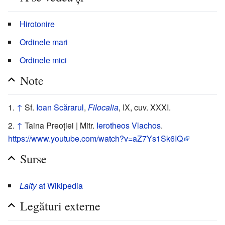
Hirotonire
Ordinele mari
Ordinele mici
Note
↑
Sf.
Ioan Scărarul
,
Filocalia
, IX, cuv. XXXI.
↑
Taina Preoției | Mitr.
Ierotheos Vlachos
.
https://www.youtube.com/watch?v=aZ7Ys1Sk6IQ
Surse
Laity
at Wikipedia
Legături externe