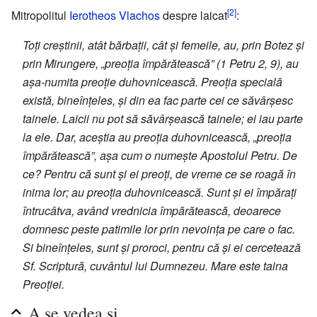
[2]
Mitropolitul
Ierotheos Vlachos
despre laicat
:
Toți creștinii, atât bărbații, cât și femeile, au, prin Botez și
prin Mirungere, „preoția împărătească” (1 Petru 2, 9), au
așa-numita preoție duhovnicească. Preoția specială
există, bineînțeles, și din ea fac parte cei ce săvârșesc
tainele. Laicii nu pot să săvârșească tainele; ei iau parte
la ele. Dar, aceștia au preoția duhovnicească, „preoția
împărătească”, așa cum o numește Apostolul Petru. De
ce? Pentru că sunt și ei preoți, de vreme ce se roagă în
inima lor; au preoția duhovnicească. Sunt și ei împărați
întrucâtva, având vrednicia împărătească, deoarece
domnesc peste patimile lor prin nevoința pe care o fac.
Si bineînțeles, sunt și proroci, pentru că și ei cercetează
Sf. Scriptură, cuvântul lui Dumnezeu. Mare este taina
Preoției.
A se vedea și