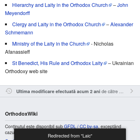
Hierarchy and Laity in the Orthodox Church
–
John
Meyendorff
Clergy and Laity in the Orthodox Church
–
Alexander
Schmemann
Ministry of the Laity in the Church
- Nicholas
Afanassieff
St Benedict, His Rule and Orthodox Laity
– Ukrainian
Orthodoxy web site
de către
RappY
.
Ultima modificare efectuată acum 2 ani
OrthodoxWiki
Conținutul este disponibil sub
GFDL / CC by-sa
, exceptând
cazurile în care se specifică altfel.
Redirected from "Laic"