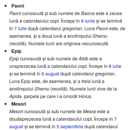
Paoni
Paoni
cunoscută și sub numele de
Baona
este a zecea
lună a calendarului copt. Începe în
8 iunie
și se termină
în
7 iulie
după calendarul gregorian. Luna
Paoni
este, de
asemenea, și a doua lună a anotimpului
Shemu
(recoltă). Numele lunii are originea necunoscută.
Epip
Epip
cunoscută și sub numele de
Abib
este a
unsprezecea lună a calendarului copt. Începe în
8 iulie
și se termină în
6 august
după calendarul gregorian.
Luna Epip este, de asemenea, și a treia lună a
anotimpului
Shemu
(recoltă). Numele lunii vine de la
Apida
, șarpele pe care l-a omorât
Horus
.
Mesori
Mesori
cunoscută și sub numele de
Mesra
este a
douăsprezecea lună a calendarului copt. Începe în
7
august
și se termină în
5 septembrie
după calendarul