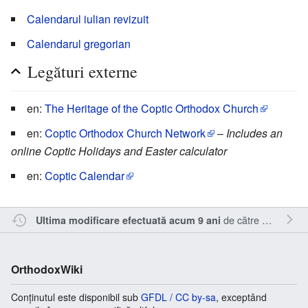
Calendarul iulian revizuit
Calendarul gregorian
Legături externe
en:
The Heritage of the Coptic Orthodox Church
en:
Coptic Orthodox Church Network
–
Includes an
online Coptic Holidays and Easter calculator
en:
Coptic Calendar
de către
Oql
.
Ultima modificare efectuată acum 9 ani
OrthodoxWiki
Conținutul este disponibil sub
GFDL / CC by-sa
, exceptând