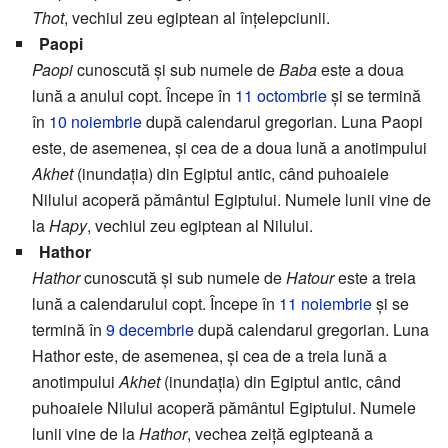
Thot
, vechiul zeu egiptean al înțelepciunii.
Paopi
Paopi
cunoscută și sub numele de
Baba
este a doua
lună a anului copt. Începe în
11 octombrie
și se termină
în
10 noiembrie
după calendarul gregorian. Luna Paopi
este, de asemenea, și cea de a doua lună a anotimpului
Akhet
(inundația) din Egiptul antic, când puhoaiele
Nilului acoperă pământul Egiptului. Numele lunii vine de
la
Hapy
, vechiul zeu egiptean al Nilului.
Hathor
Hathor
cunoscută și sub numele de
Hatour
este a treia
lună a calendarului copt. Începe în
11 noiembrie
și se
termină în
9 decembrie
după calendarul gregorian. Luna
Hathor este, de asemenea, și cea de a treia lună a
anotimpului
Akhet
(inundația) din Egiptul antic, când
puhoaiele Nilului acoperă pământul Egiptului. Numele
lunii vine de la
Hathor
, vechea zeiță egipteană a