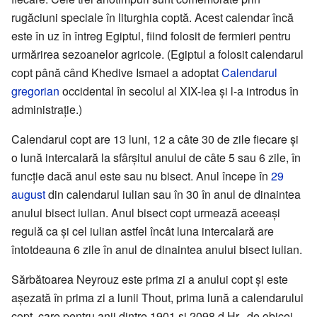
rugăciuni speciale în liturghia coptă. Acest calendar încă
este în uz în întreg Egiptul, fiind folosit de fermieri pentru
urmărirea sezoanelor agricole. (Egiptul a folosit calendarul
copt până când Khedive Ismael a adoptat
Calendarul
gregorian
occidental în secolul al XIX-lea și l-a introdus în
administrație.)
Calendarul copt are 13 luni, 12 a câte 30 de zile fiecare și
o lună intercalară la sfârșitul anului de câte 5 sau 6 zile, în
funcție dacă anul este sau nu bisect. Anul începe în
29
august
din calendarul iulian sau în 30 în anul de dinaintea
anului bisect iulian. Anul bisect copt urmează aceeași
regulă ca și cel iulian astfel încât luna intercalară are
întotdeauna 6 zile în anul de dinaintea anului bisect iulian.
Sărbătoarea Neyrouz este prima zi a anului copt și este
așezată în prima zi a lunii Thout, prima lună a calendarului
copt, care pentru anii dintre 1901 și 2098 d.Hr., de obicei,