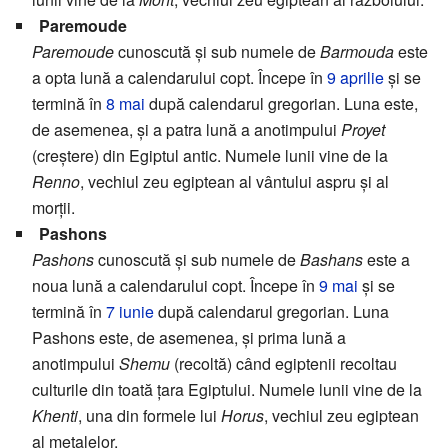
Paremoude
Paremoude
cunoscută și sub numele de
Barmouda
este
a opta lună a calendarului copt. Începe în
9 aprilie
și se
termină în
8 mai
după calendarul gregorian. Luna este,
de asemenea, și a patra lună a anotimpului
Proyet
(creștere) din Egiptul antic. Numele lunii vine de la
Renno
, vechiul zeu egiptean al vântului aspru și al
morții.
Pashons
Pashons
cunoscută și sub numele de
Bashans
este a
noua lună a calendarului copt. Începe în
9 mai
și se
termină în
7 iunie
după calendarul gregorian. Luna
Pashons este, de asemenea, și prima lună a
anotimpului
Shemu
(recoltă) când egiptenii recoltau
culturile din toată țara Egiptului. Numele lunii vine de la
Khenti
, una din formele lui
Horus
, vechiul zeu egiptean
al metalelor.