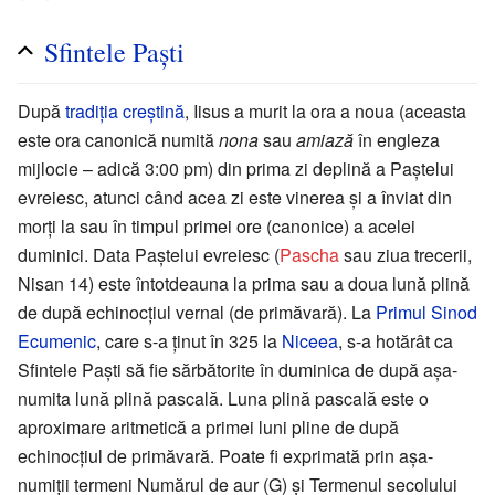
Sfintele Paști
După
tradiția creștină
, Iisus a murit la ora a noua (aceasta
este ora canonică numită
nona
sau
amiază
în engleza
mijlocie – adică 3:00 pm) din prima zi deplină a Paștelui
evreiesc, atunci când acea zi este vinerea și a înviat din
morți la sau în timpul primei ore (canonice) a acelei
duminici. Data Paștelui evreiesc (
Pascha
sau ziua trecerii,
Nisan 14) este întotdeauna la prima sau a doua lună plină
de după echinocțiul vernal (de primăvară). La
Primul Sinod
Ecumenic
, care s-a ținut în 325 la
Niceea
, s-a hotărât ca
Sfintele Paști să fie sărbătorite în duminica de după așa-
numita lună plină pascală. Luna plină pascală este o
aproximare aritmetică a primei luni pline de după
echinocțiul de primăvară. Poate fi exprimată prin așa-
numiții termeni Numărul de aur (G) și Termenul secolului