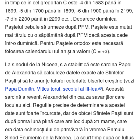
în timp ce în cel gregorian C este -4 din 1583 până în
1699, -5 din 1700 până în 1899, -6 din 1900 până în 2199,
-7 din 2200 până în 2299 etc... Deoarece duminica
Paștelui trebuie să urmeze după PFM, Paștele este mutat
mai târziu cu o săptămână după PFM dacă acesta cade
într-o duminică. Pentru Paștele ortodox este necesară
folosirea calendarului iulian și a valorii (C = +3).
La sinodul de la Niceea, s-a stabilit că este sarcina Papei
de Alexandria să calculeze datele exacte ale Sfintelor
Paști și să le anunțe tuturor celorlalte biserici creștine (vezi
Papa Dumitru Viticultorul, secolul al III-lea
). Această
sarcină a revenit Alexandriei din cauza savanților care
locuiau aici. Regulile precise de determinare a acestei
date sunt foarte încurcate, dar de obicei Sfintele Paști sunt
după prima lună plină care are loc după 21 martie, care
era data echinocțiului de primăvară în vremea Primului
Sinod Ecumenic de la Niceea. La scurt timp după ce Iulius