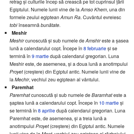
retrag și culturile încep să crească pe tot cuprinsul țării
Egiptului. Numele lunii vine de la
Amso Khem
, una din
formele zeului egiptean
Amun Ra
. Cuvântul evreiesc
tobi
înseamnă
bunătate
.
Meshir
Meshir
cunoscută și sub numele de
Amshir
este a șasea
lună a calendarului copt. Începe în
8 februarie
și se
termină în
9 martie
după calendarul gregorian. Luna
Meshir este, de asemenea, și a doua lună a anotimpului
Proyet
(creștere) din Egiptul antic. Numele lunii vine de
la
Mechir
, vechiul zeu egiptean al vântului.
Paremhat
Paremhat
cunoscută și sub numele de
Baramhat
este a
șaptea lună a calendarului copt. Începe în
10 martie
și
se termină în
8 aprilie
după calendarul gregorian. Luna
Paremhat este, de asemenea, și a treia lună a
anotimpului
Proyet
(creștere) din Egiptul antic. Numele
lunii vine de la
Mont
, vechiul zeu egiptean al războiului.