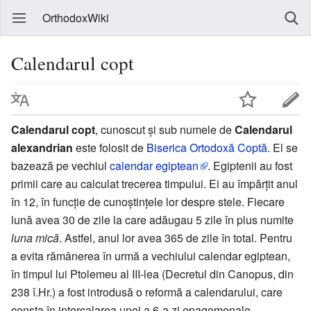
OrthodoxWiki
Calendarul copt
Calendarul copt
, cunoscut și sub numele de
Calendarul
alexandrian
este folosit de
Biserica Ortodoxă Coptă
. El se
bazează pe vechiul
calendar egiptean
. Egiptenii au fost
primii care au calculat trecerea timpului. Ei au împărțit anul
în 12, în funcție de cunoștințele lor despre stele. Fiecare
lună avea 30 de zile la care adăugau 5 zile în plus numite
luna mică
. Astfel, anul lor avea 365 de zile în total. Pentru
a evita rămânerea în urmă a vechiului calendar egiptean,
în timpul lui Ptolemeu al III-lea (Decretul din Canopus, din
238 î.Hr.) a fost introdusă o reformă a calendarului, care
consta în intercalarea unei a 6-a zi epagomenale