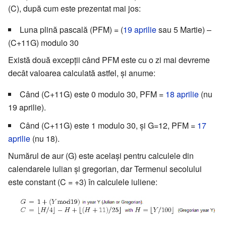
(C), după cum este prezentat mai jos:
Luna plină pascală (PFM) = (
19 aprilie
sau 5 Martie) –
(C+11G) modulo 30
Există două excepții când PFM este cu o zi mai devreme
decât valoarea calculată astfel, și anume:
Când (C+11G) este 0 modulo 30, PFM =
18 aprilie
(nu
19 aprilie).
Când (C+11G) este 1 modulo 30, și G=12, PFM =
17
aprilie
(nu 18).
Numărul de aur (G) este același pentru calculele din
calendarele iulian și gregorian, dar Termenul secolului
este constant (C = +3) în calculele iuliene: