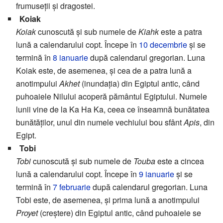
frumuseții și dragostei.
Koiak
Koiak
cunoscută și sub numele de
Kiahk
este a patra
lună a calendarului copt. Începe în
10 decembrie
și se
termină în
8 ianuarie
după calendarul gregorian. Luna
Koiak este, de asemenea, și cea de a patra lună a
anotimpului
Akhet
(inundația) din Egiptul antic, când
puhoaiele Nilului acoperă pământul Egiptului. Numele
lunii vine de la Ka Ha Ka, ceea ce înseamnă bunătatea
bunătăților, unul din numele vechiului bou sfânt
Apis
, din
Egipt.
Tobi
Tobi
cunoscută și sub numele de
Touba
este a cincea
lună a calendarului copt. Începe în
9 ianuarie
și se
termină în
7 februarie
după calendarul gregorian. Luna
Tobi este, de asemenea, și prima lună a anotimpului
Proyet
(creștere) din Egiptul antic, când puhoaiele se