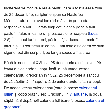
Indiferent de motivele reale pentru care a fost aleasă ziua
de 25 decembrie, scripturile spun că Nașterea
Mântuitorului nu a avut loc nici măcar în perioada
respectivă a anului, atâta timp cât în acea parte a țării
păstorii trăiau în câmp și își păzeau oile noaptea (
Luca
2.8). În timpul lunilor reci, păstorii își aduceau turmele în
țarcuri și nu dormeau în câmp. Cam asta este ceea ce știm
sigur direct din scripturi, pe lângă speculații aiurea.
Până în secolul al XVI-lea, 25 decembrie a coincis cu 29
koiak
din calendarul copt. Însă, după introducerea
calendarului gregorian în 1582, 25 decembrie a sărit cu
două săptămâni înapoi față de calendarele iulian și copt.
De aceea vechii calendariști (care folosesc
calendarul
iulian
și copt) prăznuiesc Crăciunul în
7 ianuarie
, la două
săptămâni după noii calendariști (care folosesc
calendarul
gregorian
).