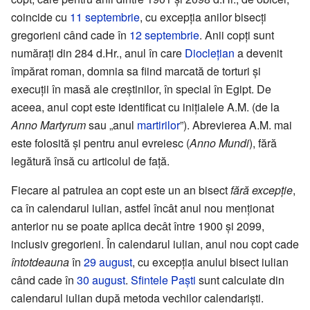
coincide cu
11 septembrie
, cu excepția anilor bisecți
gregorieni când cade în
12 septembrie
. Anii copți sunt
numărați din 284 d.Hr., anul în care
Dioclețian
a devenit
împărat roman, domnia sa fiind marcată de torturi și
execuții în masă ale creștinilor, în special în Egipt. De
aceea, anul copt este identificat cu inițialele A.M. (de la
Anno Martyrum
sau „anul
martirilor
”). Abrevierea A.M. mai
este folosită și pentru anul evreiesc (
Anno Mundi
), fără
legătură însă cu articolul de față.
Fiecare al patrulea an copt este un an bisect
fără excepție
,
ca în calendarul iulian, astfel încât anul nou menționat
anterior nu se poate aplica decât între 1900 și 2099,
inclusiv gregorieni. În calendarul iulian, anul nou copt cade
întotdeauna
în
29 august
, cu excepția anului bisect iulian
când cade în
30 august
.
Sfintele Paști
sunt calculate din
calendarul iulian după metoda vechilor calendariști.