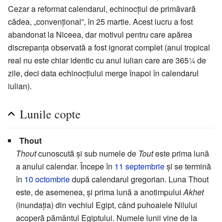
Cezar a reformat calendarul, echinocțiul de primăvară
cădea, „convențional”, în 25 martie. Acest lucru a fost
abandonat la Niceea, dar motivul pentru care apărea
discrepanța observată a fost ignorat complet (anul tropical
real nu este chiar identic cu anul iulian care are 365¼ de
zile, deci data echinocțiului merge înapoi în calendarul
iulian).
Lunile copte
Thout
Thout
cunoscută și sub numele de
Tout
este prima lună
a anului calendar. Începe în
11 septembrie
și se termină
în
10 octombrie
după calendarul gregorian. Luna Thout
este, de asemenea, și prima lună a anotimpului
Akhet
(inundația) din vechiul Egipt, când puhoaiele Nilului
acoperă pământul Egiptului. Numele lunii vine de la