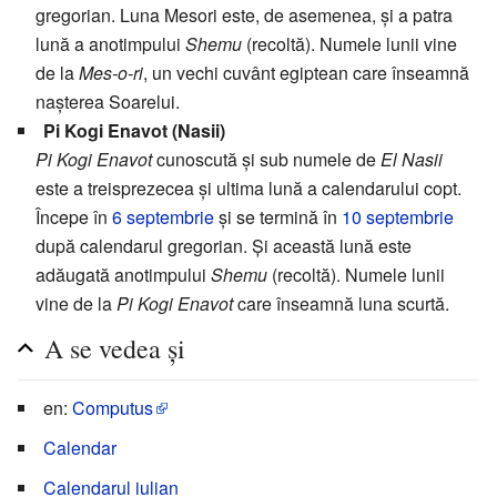
gregorian. Luna Mesori este, de asemenea, și a patra
lună a anotimpului
Shemu
(recoltă). Numele lunii vine
de la
Mes-o-ri
, un vechi cuvânt egiptean care înseamnă
nașterea Soarelui.
Pi Kogi Enavot (Nasii)
Pi Kogi Enavot
cunoscută și sub numele de
El Nasii
este a treisprezecea și ultima lună a calendarului copt.
Începe în
6 septembrie
și se termină în
10 septembrie
după calendarul gregorian. Și această lună este
adăugată anotimpului
Shemu
(recoltă). Numele lunii
vine de la
Pi Kogi Enavot
care înseamnă luna scurtă.
A se vedea și
en:
Computus
Calendar
Calendarul iulian