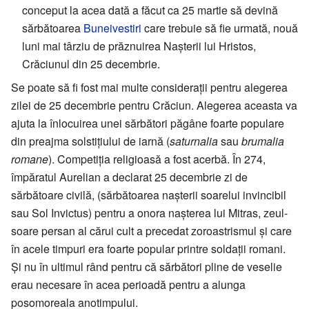
conceput la acea dată a făcut ca 25 martie să devină
sărbătoarea
Buneivestiri
care trebuie să fie urmată, nouă
luni mai târziu de prăznuirea Nașterii lui Hristos,
Crăciunul din 25 decembrie.
Se poate să fi fost mai multe considerații pentru alegerea
zilei de 25 decembrie pentru Crăciun. Alegerea aceasta va
ajuta la înlocuirea unei sărbători păgâne foarte populare
din preajma solstițiului de iarnă (
saturnalia
sau
brumalia
romane
). Competiția religioasă a fost acerbă. În 274,
împăratul Aurelian a declarat 25 decembrie zi de
sărbătoare civilă, (sărbătoarea nașterii soarelui invincibil
sau Sol Invictus) pentru a onora nașterea lui Mitras, zeul-
soare persan al cărui cult a precedat zoroastrismul și care
în acele timpuri era foarte popular printre soldații romani.
Și nu în ultimul rând pentru că sărbători pline de veselie
erau necesare în acea perioadă pentru a alunga
posomoreala anotimpului.