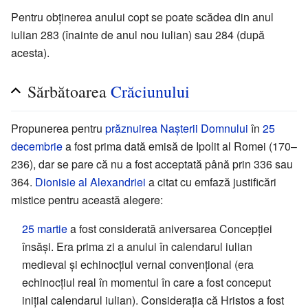
Pentru obținerea anului copt se poate scădea din anul
iulian 283 (înainte de anul nou iulian) sau 284 (după
acesta).
Sărbătoarea
Crăciunului
Propunerea pentru
prăznuirea
Nașterii Domnului
în
25
decembrie
a fost prima dată emisă de Ipolit al Romei (170–
236), dar se pare că nu a fost acceptată până prin 336 sau
364.
Dionisie al Alexandriei
a citat cu emfază justificări
mistice pentru această alegere:
25 martie
a fost considerată aniversarea Concepției
însăși. Era prima zi a anului în calendarul iulian
medieval și echinocțiul vernal convențional (era
echinocțiul real în momentul în care a fost conceput
inițial calendarul iulian). Considerația că Hristos a fost