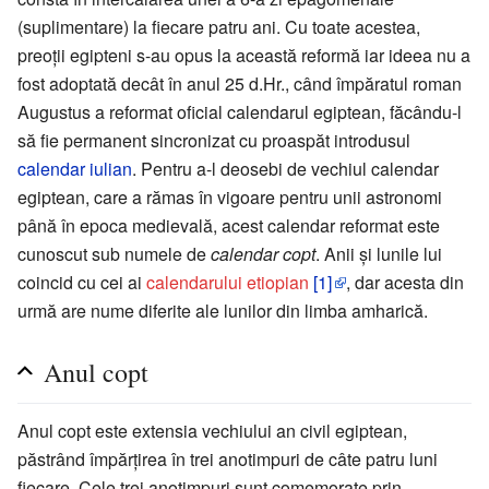
(suplimentare) la fiecare patru ani. Cu toate acestea,
preoții egipteni s-au opus la această reformă iar ideea nu a
fost adoptată decât în anul 25 d.Hr., când împăratul roman
Augustus a reformat oficial calendarul egiptean, făcându-l
să fie permanent sincronizat cu proaspăt introdusul
calendar iulian
. Pentru a-l deosebi de vechiul calendar
egiptean, care a rămas în vigoare pentru unii astronomi
până în epoca medievală, acest calendar reformat este
cunoscut sub numele de
calendar copt
. Anii și lunile lui
coincid cu cei ai
calendarului etiopian
[1]
, dar acesta din
urmă are nume diferite ale lunilor din limba amharică.
Anul copt
Anul copt este extensia vechiului an civil egiptean,
păstrând împărțirea în trei anotimpuri de câte patru luni
fiecare. Cele trei anotimpuri sunt comemorate prin