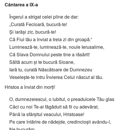
Cântarea a IX-a
Îngerul a strigat celei pline de dar:
„Curată Fecioară, bucură-te!
Și iarăși zic, bucură-te!
Că Fiul tău a înviat a treia zi din groapă.”
Luminează-te, luminează-te, noule Ierusalime,
Că Slava Domnului peste tine a răsărit!
Săltă acum și te bucură Sioane,
Iară tu, curată Născătoare de Dumnezeu
Veselește-te intru Învierea Celui născut al tău.
Hristos a înviat din morți!
O, dumnezeiescul, o iubitul, o preadulcele Tău glas
Căci cu noi Te-ai făgăduit să fii cu adevărat,
Până la sfârșitul veacului, Hristoase!
Pe care întărire de nădejde, credincioșii avându-l,
Ne bucurăm.