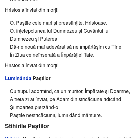
Hristos a înviat din morți!
O, Paștile cele mari și preasfințite, Hristoase.
O, înțelepciunea lui Dumnezeu și Cuvântul lui
Dumnezeu și Puterea
Dă-ne nouă mai adevărat să ne împărtășim cu Tine,
În Ziua ce neînserată a Împărăției Tale.
Hristos a înviat din morți!
Luminânda
Paștilor
Cu trupul adormind, ca un muritor, Împărate și Doamne,
A treia zi ai înviat, pe Adam din stricăciune ridicând
Și moartea pierzând-o
Paștile nestricăciunii, lumii dând mântuire.
Stihirile Paștilor