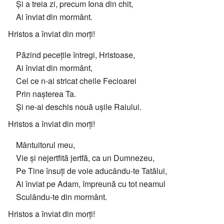
Și a treia zi, precum Iona din chit,
Ai înviat din mormânt.
Hristos a înviat din morți!
Păzind pecețile întregi, Hristoase,
Ai înviat din mormânt,
Cel ce n-ai stricat cheile Fecioarei
Prin nașterea Ta.
Și ne-ai deschis nouă ușile Raiului.
Hristos a înviat din morți!
Mântuitorul meu,
Vie și nejertfită jertfă, ca un Dumnezeu,
Pe Tine însuți de voie aducându-te Tatălui,
Ai înviat pe Adam, împreună cu tot neamul
Sculându-te din mormânt.
Hristos a înviat din morți!