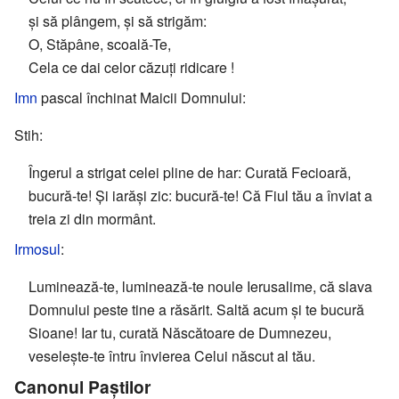
și să plângem, și să strigăm:
O, Stăpâne, scoală-Te,
Cela ce dai celor căzuți ridicare !
Imn
pascal închinat Maicii Domnului:
Stih:
Îngerul a strigat celei pline de har: Curată Fecioară,
bucură-te! Și iarăși zic: bucură-te! Că Fiul tău a înviat a
treia zi din mormânt.
Irmosul
:
Luminează-te, luminează-te noule Ierusalime, că slava
Domnului peste tine a răsărit. Saltă acum și te bucură
Sioane! Iar tu, curată Născătoare de Dumnezeu,
veselește-te întru învierea Celui născut al tău.
Canonul Paștilor