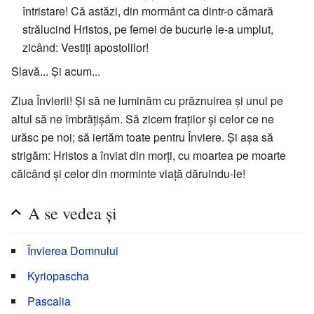
întristare! Că astăzi, din mormânt ca dintr-o cămară
strălucind Hristos, pe femei de bucurie le-a umplut,
zicând: Vestiți apostolilor!
Slavă... Și acum...
Ziua Învierii! Și să ne luminăm cu prăznuirea și unul pe
altul să ne îmbrățișăm. Să zicem fraților și celor ce ne
urăsc pe noi; să iertăm toate pentru Înviere. Și așa să
strigăm: Hristos a înviat din morți, cu moartea pe moarte
călcând și celor din morminte viață dăruindu-le!
A se vedea și
Învierea Domnului
Kyriopascha
Pascalia