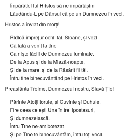
Împărăției lui Hristos să ne împărtășim
Lăudându-L pe Dânsul că pe un Dumnezeu în veci.
Hristos a înviat din morți!
Ridică împrejur ochii tăi, Sioane, și vezi
Că iată a venit la tine
Ca niște făclii de Dumnezeu luminate.
De la Apus și de la Miază-noapte,
Și de la mare, și de la Răsărit fii tăi.
Întru tine binecuvântând pe Hristos în veci.
Preasfânta Treime, Dumnezeul nostru, Slavă Ție!
Părinte Atotțiitorule, și Cuvinte și Duhule,
Fire ceea ce ești Una în trei Ipostasuri,
Și dumnezeiască.
Întru Tine ne-am botezat
Și pe Tine te binecuvântăm, întru toți vecii.