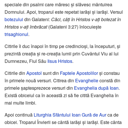
speciale din psalmi care măresc și slăvesc mântuirea
Domnului. Apoi, troparul este repetat iarăși și iarăși. Versul
botezului
din Galateni:
Căci, câți în Hristos v-ați botezat în
Hristos v-ați îmbrăcat
(Galateni 3:27) înlocuiește
trisaghionul
.
Citirile îi duc înapoi în timp pe credincioși, la începuturi, și
prezintă creația și re-creația lumii prin Cuvântul Viu al lui
Dumnezeu, Fiul Său
Iisus Hristos
.
Citirile din
Apostol
sunt din
Faptele Apostolilor
și constau
în primele nouă versuri. Citirea din
Evanghelie
constă din
primele șaptesprezece versuri din
Evanghelia după Ioan
.
Există obiceiul ca în această zi să fie citită Evanghelia în
mai multe limbi.
Apoi continuă
Liturghia Sfântului Ioan Gură de Aur
ca de
obicei. Troparul Învierii se cântă iarăși și iarăși. Este cânta