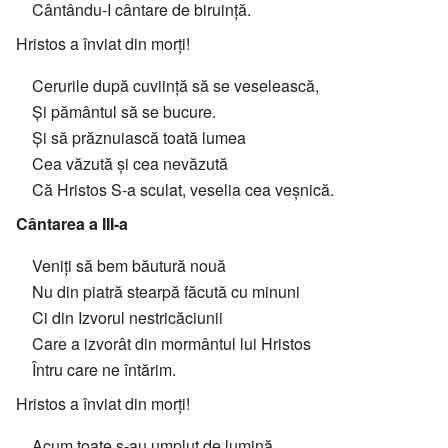
Cântându-I cântare de biruință.
Hristos a înviat din morți!
Cerurile după cuviință să se veselească,
Și pământul să se bucure.
Și să prăznuiască toată lumea
Cea văzută și cea nevăzută
Că Hristos S-a sculat, veselia cea veșnică.
Cântarea a III-a
Veniți să bem băutură nouă
Nu din piatră stearpă făcută cu minuni
Ci din Izvorul nestricăciunii
Care a izvorât din mormântul lui Hristos
Întru care ne întărim.
Hristos a înviat din morți!
Acum toate s-au umplut de lumină