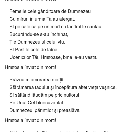
Femeile cele gânditoare de Dumnezeu
Cu miruri în urma Ta au alergat,
Și pe cale ca pe un mort cu lacrimi te căutau,
Bucurându-se s-au închinat,
Ție Dumnezeului celui viu.
Și Paștile cele de taină,
Ucenicilor Tăi, Hristoase, bine le-au vestit.
Hristos a înviat din morți!
Prăznuim omorârea morții
Sfărâmarea iadului și începătura altei vieții veșnice.
Și săltând lăudăm pe pricinuitorul
Pe Unul Cel binecuvântat
Dumnezeul părinților și preaslăvit.
Hristos a înviat din morți!