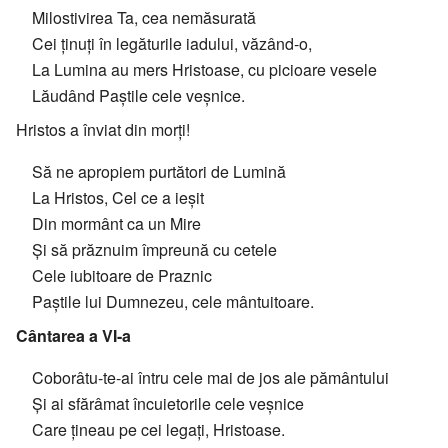
Milostivirea Ta, cea nemăsurată
Cei ținuți în legăturile iadului, văzând-o,
La Lumina au mers Hristoase, cu picioare vesele
Lăudând Paștile cele veșnice.
Hristos a înviat din morți!
Să ne apropiem purtători de Lumină
La Hristos, Cel ce a ieșit
Din mormânt ca un Mire
Și să prăznuim împreună cu cetele
Cele iubitoare de Praznic
Paștile lui Dumnezeu, cele mântuitoare.
Cântarea a VI-a
Coborâtu-te-ai întru cele mai de jos ale pământului
Și ai sfărâmat încuietorile cele veșnice
Care țineau pe cei legați, Hristoase.