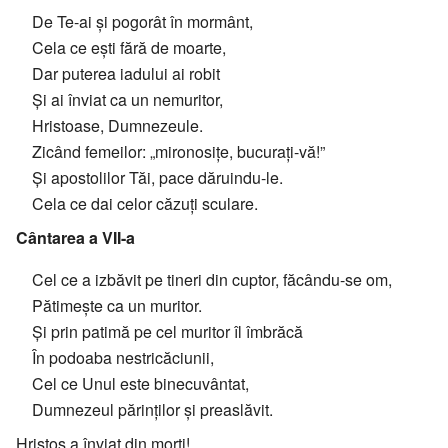
De Te-ai și pogorât în mormânt,
Cela ce ești fără de moarte,
Dar puterea iadului ai robit
Și ai înviat ca un nemuritor,
Hristoase, Dumnezeule.
Zicând femeilor: „mironosițe, bucurați-vă!”
Și apostolilor Tăi, pace dăruindu-le.
Cela ce dai celor căzuți sculare.
Cântarea a VII-a
Cel ce a izbăvit pe tineri din cuptor, făcându-se om,
Pătimește ca un muritor.
Și prin patimă pe cel muritor îl îmbrăcă
În podoaba nestricăciunii,
Cel ce Unul este binecuvântat,
Dumnezeul părinților și preaslăvit.
Hristos a înviat din morți!