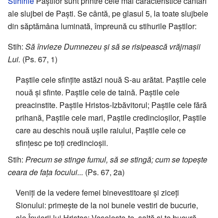
Stihirile
Paștilor sunt printre cele mai caracteristice cântări
ale slujbei de Paști. Se cântă, pe glasul 5, la toate slujbele
din săptămâna luminată, împreună cu stihurile Paștilor:
Stih:
Să învieze Dumnezeu și să se risipească vrăjmașii
Lui.
(Ps. 67, 1)
Paștile cele sfințite astăzi nouă S-au arătat. Paștile cele
nouă și sfinte. Paștile cele de taină. Paștile cele
preacinstite. Paștile Hristos-Izbăvitorul; Paștile cele fără
prihană, Paștile cele mari, Paștile credincioșilor, Paștile
care au deschis nouă ușile raiului, Paștile cele ce
sfințesc pe toți credincioșii.
Stih:
Precum se stinge fumul, să se stingă; cum se topește
ceara de fața focului...
(Ps. 67, 2a)
Veniți de la vedere femei binevestitoare și ziceți
Sionului: primește de la noi bunele vestiri de bucurie,
ale Învierii lui Hristos; Veselește-te, saltă și te bucură,