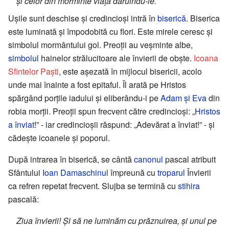
și celor din morminte viață dăruindu-le.
Ușile sunt deschise și credincioși intră în
biserică
. Biserica
este luminată și împodobită cu flori. Este mirele ceresc și
simbolul mormântului gol. Preoții au veșminte albe,
simbolul
hainelor strălucitoare ale învierii de obște.
Icoana
Sfintelor Paști
, este așezată în mijlocul bisericii, acolo
unde mai înainte a fost epitaful. Îl arată pe Hristos
spărgând porțile iadului și eliberându-i pe
Adam și Eva
din
robia morții. Preoții spun frecvent către credincioși: „
Hristos
a înviat
!” - iar credincioșii răspund: „Adevărat a înviat!” - și
cădește icoanele și poporul.
După intrarea în biserică, se cântă
canonul
pascal atribuit
Sfântului
Ioan Damaschinul
împreună cu
troparul
Învierii
ca refren repetat frecvent. Slujba se termină cu
stihira
pascală:
Ziua învierii! Și să ne luminăm cu prăznuirea, și unul pe