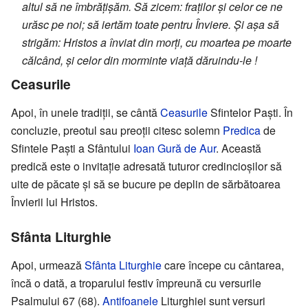
altul să ne îmbrățișăm. Să zicem: fraților și celor ce ne
urăsc pe noi; să iertăm toate pentru Înviere. Și așa să
strigăm: Hristos a înviat din morți, cu moartea pe moarte
călcând, și celor din morminte viață dăruindu-le !
Ceasurile
Apoi, în unele tradiții, se cântă
Ceasurile
Sfintelor Paști. În
concluzie, preotul sau preoții citesc solemn
Predica
de
Sfintele Paști a Sfântului
Ioan Gură de Aur
. Această
predică este o invitație adresată tuturor credincioșilor să
uite de păcate și să se bucure pe deplin de sărbătoarea
Învierii lui Hristos.
Sfânta Liturghie
Apoi, urmează
Sfânta Liturghie
care începe cu cântarea,
încă o dată, a troparului festiv împreună cu versurile
Psalmului 67 (68).
Antifoanele
Liturghiei sunt versuri