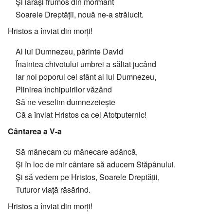
Și iarăși frumos din mormânt
Soarele Dreptății, nouă ne-a strălucit.
Hristos a înviat din morți!
Al lui Dumnezeu, părinte David
Înaintea chivotului umbrei a săltat jucând
Iar noi poporul cel sfânt al lui Dumnezeu,
Plinirea închipuirilor văzând
Să ne veselim dumnezeiește
Că a înviat Hristos ca cel Atotputernic!
Cântarea a V-a
Să mânecam cu mânecare adâncă,
Și în loc de mir cântare să aducem Stăpânului.
Și să vedem pe Hristos, Soarele Dreptății,
Tuturor viață răsărind.
Hristos a înviat din morți!