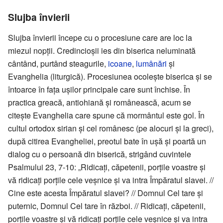
Slujba învierii
Slujba învierii începe cu o procesiune care are loc la
miezul nopții. Credincioșii ies din biserica neluminată
cântând, purtând steagurile,
icoane
,
lumânări
și
Evanghelia (liturgică). Procesiunea ocolește biserica și se
întoarce în fața ușilor principale care sunt închise. În
practica greacă, antiohiană și românească, acum se
citește Evanghelia care spune că mormântul este gol. În
cultul ortodox sirian și cel românesc (pe alocuri și la greci),
după citirea Evangheliei, preotul bate în ușă și poartă un
dialog cu o persoană din biserică, strigând cuvintele
Psalmului 23, 7-10: „Ridicați, căpetenii, porțile voastre și
vă ridicați porțile cele veșnice și va intra Împăratul slavei. //
Cine este acesta Împăratul slavei? // Domnul Cel tare și
puternic, Domnul Cel tare în război. // Ridicați, căpetenii,
porțile voastre și vă ridicați porțile cele veșnice și va intra