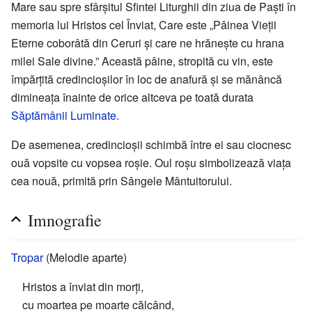
Mare sau spre sfârșitul Sfintei Liturghii din ziua de Paști în
memoria lui Hristos cel Înviat, Care este „Pâinea Vieții
Eterne coborâtă din Ceruri și care ne hrănește cu hrana
milei Sale divine.” Această pâine, stropită cu vin, este
împărțită credincioșilor în loc de anafură și se mănâncă
dimineața înainte de orice altceva pe toată durata
Săptămânii Luminate
.
De asemenea, credincioșii schimbă între ei sau ciocnesc
ouă vopsite cu vopsea roșie. Oul roșu simbolizează viața
cea nouă, primită prin Sângele Mântuitorului.
Imnografie
Tropar
(Melodie aparte)
Hristos a înviat din morți,
cu moartea pe moarte călcând,