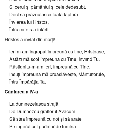
Și cerul și pământul și cele dedesubt.
Deci să prăznuiască toată făptura
Învierea lui Hristos,
Întru care s-a întărit.
Hristos a înviat din morți!
Ieri m-am îngropat împreună cu tine, Hristoase,
Astăzi mă scol împreună cu Tine, înviind Tu.
Răstignitu-m-am ieri, împreună cu Tine,
Însuți împreună mă preaslăvește, Mântuitorule,
Întru Împărăția Ta.
Cântarea a IV-a
La dumnezeiasca strajă,
De Dumnezeu grăitorul Avacum
Să stea împreună cu noi și să arate
Pe îngerul cel purtător de lumină