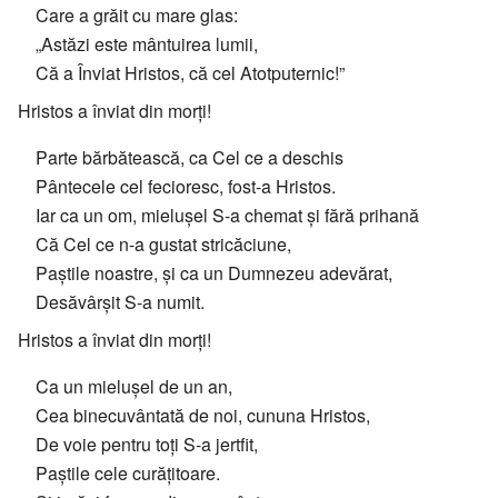
Care a grăit cu mare glas:
„Astăzi este mântuirea lumii,
Că a Înviat Hristos, că cel Atotputernic!”
Hristos a înviat din morți!
Parte bărbătească, ca Cel ce a deschis
Pântecele cel fecioresc, fost-a Hristos.
Iar ca un om, mielușel S-a chemat și fără prihană
Că Cel ce n-a gustat stricăciune,
Paștile noastre, și ca un Dumnezeu adevărat,
Desăvârșit S-a numit.
Hristos a înviat din morți!
Ca un mielușel de un an,
Cea binecuvântată de noi, cununa Hristos,
De voie pentru toți S-a jertfit,
Paștile cele curățitoare.