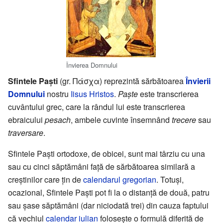
Învierea Domnului
Sfintele Paști
(gr. Πάσχα) reprezintă sărbătoarea
Învierii
Domnului
nostru
Iisus Hristos
.
Paște
este transcrierea
cuvântului grec, care la rândul lui este transcrierea
ebraicului
pesach
, ambele cuvinte însemnând
trecere
sau
traversare
.
Sfintele Paști ortodoxe, de obicei, sunt mai târziu cu una
sau cu cinci săptămâni față de sărbătoarea similară a
creștinilor care țin de
calendarul gregorian
. Totuși,
ocazional, Sfintele Paști pot fi la o distanță de două, patru
sau șase săptămâni (dar niciodată trei) din cauza faptului
că vechiul
calendar iulian
folosește o formulă diferită de