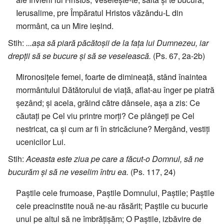
Ierusalime, pre Împăratul Hristos văzându-L din
mormânt, ca un Mire ieșind.
Stih:
...așa să piară păcătoșii de la fața lui Dumnezeu, iar
drepții să se bucure și să se veselească.
(Ps. 67, 2a-2b)
Mironosițele femei, foarte de dimineață, stând înaintea
mormântului Dătătorului de viață, aflat-au înger pe piatră
șezând; și acela, grăind către dânsele, așa a zis: Ce
căutați pe Cel viu printre morți? Ce plângeți pe Cel
nestricat, ca și cum ar fi în stricăciune? Mergând, vestiți
ucenicilor Lui.
Stih:
Aceasta este ziua pe care a făcut-o Domnul, să ne
bucurăm și să ne veselim întru ea.
(Ps. 117, 24)
Paștile cele frumoase, Paștile Domnului, Paștile; Paștile
cele preacinstite nouă ne-au răsărit; Paștile cu bucurie
unul pe altul să ne îmbrățișăm; O Paștile, izbăvire de