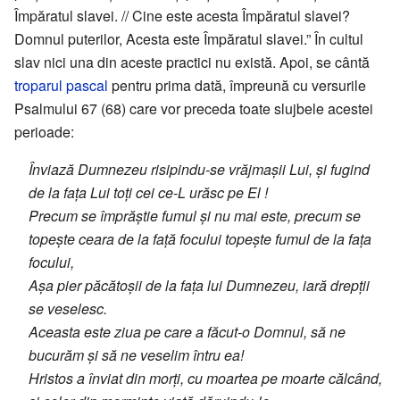
Împăratul slavei. // Cine este acesta Împăratul slavei?
Domnul puterilor, Acesta este Împăratul slavei.” În cultul
slav nici una din aceste practici nu există. Apoi, se cântă
troparul pascal
pentru prima dată, împreună cu versurile
Psalmului 67 (68) care vor preceda toate slujbele acestei
perioade:
Înviază Dumnezeu risipindu-se vrăjmașii Lui, și fugind
de la fața Lui toți cei ce-L urăsc pe El !
Precum se împrăștie fumul și nu mai este, precum se
topește ceara de la față focului topește fumul de la fața
focului,
Așa pier păcătoșii de la fața lui Dumnezeu, iară drepții
se veselesc.
Aceasta este ziua pe care a făcut-o Domnul, să ne
bucurăm și să ne veselim întru ea!
Hristos a înviat din morți, cu moartea pe moarte călcând,