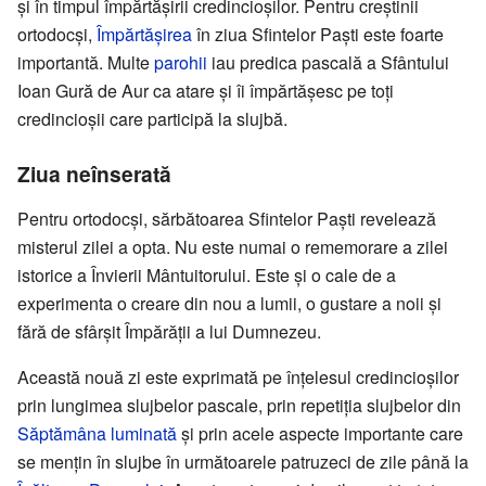
și în timpul împărtășirii credincioșilor. Pentru creștinii
ortodocși,
Împărtășirea
în ziua Sfintelor Paști este foarte
importantă. Multe
parohii
iau predica pascală a Sfântului
Ioan Gură de Aur ca atare și îi împărtășesc pe toți
credincioșii care participă la slujbă.
Ziua neînserată
Pentru ortodocși, sărbătoarea Sfintelor Paști revelează
misterul zilei a opta. Nu este numai o rememorare a zilei
istorice a Învierii Mântuitorului. Este și o cale de a
experimenta o creare din nou a lumii, o gustare a noii și
fără de sfârșit Împărății a lui Dumnezeu.
Această nouă zi este exprimată pe înțelesul credincioșilor
prin lungimea slujbelor pascale, prin repetiția slujbelor din
Săptămâna luminată
și prin acele aspecte importante care
se mențin în slujbe în următoarele patruzeci de zile până la