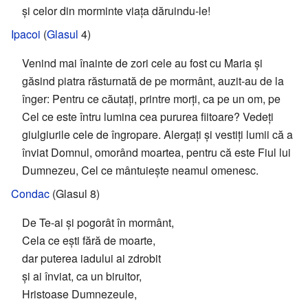
și celor din morminte viața dăruindu-le!
Ipacoi
(
Glasul
4)
Venind mai înainte de zori cele au fost cu Maria și
găsind piatra răsturnată de pe mormânt, auzit-au de la
înger: Pentru ce căutați, printre morți, ca pe un om, pe
Cel ce este întru lumina cea pururea fiitoare? Vedeți
giulgiurile cele de îngropare. Alergați și vestiți lumii că a
înviat Domnul, omorând moartea, pentru că este Fiul lui
Dumnezeu, Cel ce mântuiește neamul omenesc.
Condac
(Glasul 8)
De Te-ai și pogorât în mormânt,
Cela ce ești fără de moarte,
dar puterea iadului ai zdrobit
și ai înviat, ca un biruitor,
Hristoase Dumnezeule,