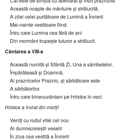
Cât este de simțită cu adevărat și mult prăznuită
Această noapte de mântuire și strălucită.
A zilei celei purtătoare de Lumină a Învierii
Mai-nainte vestitoare fiind.
Întru care Lumina cea fără de ani
Din mormânt trupește tuturor a strălucit.
Cântarea a VIII-a
Această numită și Sfântă Zi, Una a sâmbetelor,
Împărăteasă și Doamnă,
Al praznicelor Praznic, și sărbătoare este
A sărbătorilor.
Întru care binecuvântam pe Hristos în veci.
Hristos a înviat din morți!
Veniți cu rodul vitei cel nou
Al dumnezeieștii veselii
În ziua cea vestită a Învierii