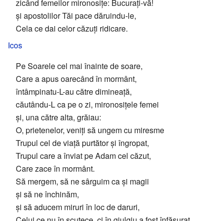
zicând femeilor mironosițe: Bucurați-vă!
și apostolilor Tăi pace dăruindu-le,
Cela ce dai celor căzuți ridicare.
Icos
Pe Soarele cel mai înainte de soare,
Care a apus oarecând în mormânt,
întâmpinatu-L-au către dimineață,
căutându-L ca pe o zi, mironosițele femei
și, una către alta, grăiau:
O, prietenelor, veniți să ungem cu miresme
Trupul cel de viață purtător și îngropat,
Trupul care a înviat pe Adam cel căzut,
Care zace în mormânt.
Să mergem, să ne sârguim ca și magii
și să ne închinăm,
și să aducem miruri în loc de daruri,
Celui ce nu în scutece, ci în giulgiu a fost înfășurat,