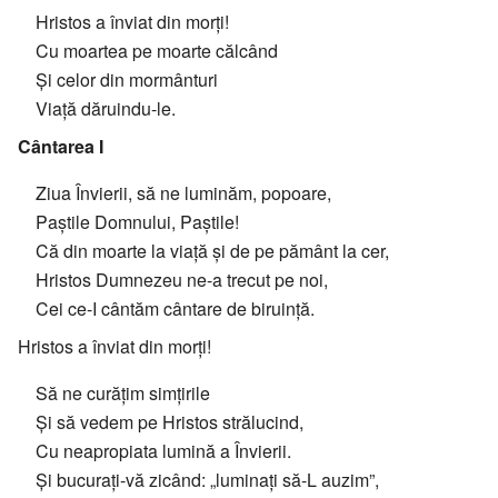
Hristos a înviat din morți!
Cu moartea pe moarte călcând
Și celor din mormânturi
Viață dăruindu-le.
Cântarea I
Ziua Învierii, să ne luminăm, popoare,
Paștile Domnului, Paștile!
Că din moarte la viață și de pe pământ la cer,
Hristos Dumnezeu ne-a trecut pe noi,
Cei ce-I cântăm cântare de biruință.
Hristos a înviat din morți!
Să ne curățim simțirile
Și să vedem pe Hristos strălucind,
Cu neapropiata lumină a Învierii.
Și bucurați-vă zicând: „luminați să-L auzim”,