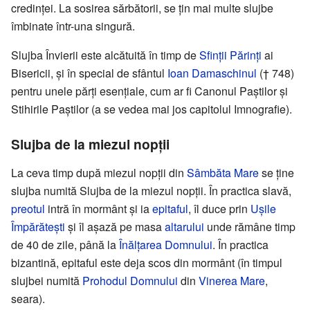
credinței. La sosirea sărbătorii, se țin mai multe slujbe
îmbinate într-una singură.
Slujba Învierii este alcătuită în timp de
Sfinții Părinți
ai
Bisericii, și în special de sfântul
Ioan Damaschinul
(† 748)
pentru unele părți esențiale, cum ar fi Canonul Paștilor și
Stihirile Paștilor (a se vedea mai jos capitolul Imnografie).
Slujba de la miezul nopții
La ceva timp după miezul nopții din
Sâmbăta Mare
se ține
slujba numită Slujba de la miezul nopții. În practica slavă,
preotul
intră în mormânt și ia
epitaful
, îl duce prin
Ușile
Împărătești
și îl așază pe masa
altarului
unde rămâne timp
de 40 de zile, până la
Înălțarea Domnului
. În practica
bizantină, epitaful este deja scos din mormânt (în timpul
slujbei numită
Prohodul Domnului
din
Vinerea Mare
,
seara).