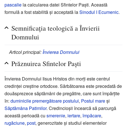
pascalie
la calcularea datei Sfintelor Paști. Această
formulă a fost stabilită și acceptată la
Sinodul I Ecumenic
.
Semnificația teologică a Învierii
Domnului
Articol principal:
Învierea Domnului
Prăznuirea Sfintelor Paști
Învierea Domnului Iisus Hristos din morți este centrul
credinței creștine ortodoxe. Sărbătoarea este precedată de
douăsprezece săptămâni de pregătire, care sunt împărțite
în:
duminicile premergătoare postului
,
Postul mare
și
Săptămâna Patimilor
. Credincioșii încearcă să parcurgă
această perioadă cu
smerenie
,
iertare
,
împăcare
,
rugăciune
,
post
, generozitate și studiul elementelor