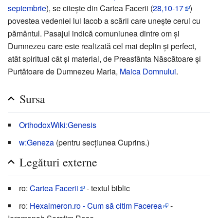
septembrie
), se citește din Cartea Facerii (
28,10-17
)
povestea vedeniei lui Iacob a scării care uneşte cerul cu
pământul. Pasajul indică comuniunea dintre om şi
Dumnezeu care este realizată cel mai deplin şi perfect,
atât spiritual cât şi material, de Preasfânta Născătoare și
Purtătoare de Dumnezeu Maria,
Maica Domnului
.
Sursa
OrthodoxWiki:Genesis
w:Geneza
(pentru secţiunea Cuprins.)
Legături externe
ro:
Cartea Facerii
- textul biblic
ro:
Hexaimeron.ro - Cum să citim Facerea
-