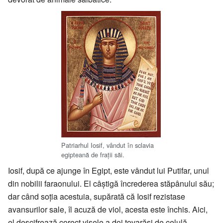
Patriarhul Iosif, vândut în sclavia
egipteană de fraţii săi.
Iosif, după ce ajunge în Egipt, este vândut lui Putifar, unul
din nobilii faraonului. El câştigă încrederea stăpânului său;
dar când soţia acestuia, supărată că Iosif rezistase
avansurilor sale, îl acuză de viol, acesta este închis. Aici,
el descifrează corect visele a doi tovarăși de celulă,