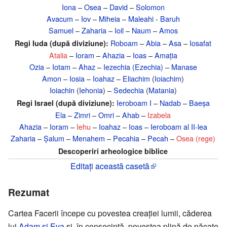
Iona
–
Osea
–
David
–
Solomon
Avacum
–
Iov
–
Miheia
–
Maleahi
-
Baruh
Samuel
–
Zaharia
–
Ioil
–
Naum
–
Amos
Roboam
–
Abia
–
Asa
–
Iosafat
Regi Iuda (după diviziune):
Atalia
–
Ioram
–
Ahazia
–
Ioas
–
Amația
Ozia
–
Iotam
–
Ahaz
–
Iezechia (Ezechia)
–
Manase
Amon
–
Iosia
–
Ioahaz
–
Eliachim
(
Ioiachim
)
Ioiachin
(
Iehonia
) –
Sedechia
(
Matania
)
Ieroboam I
–
Nadab
–
Baeșa
Regi Israel (după diviziune):
Ela
–
Zimri
–
Omri
–
Ahab
–
Izabela
Ahazia
–
Ioram
–
Iehu
–
Ioahaz
–
Ioas
–
Ieroboam al II-lea
Zaharia
–
Șalum
–
Menahem
–
Pecahia
–
Pecah
–
Osea (rege)
Descoperiri arheologice biblice
Editați această casetă
Rezumat
Cartea Facerii începe cu povestea creaţiei lumii, căderea
lui
Adam şi Eva
şi, în consecinţă, povestea plină de păcate