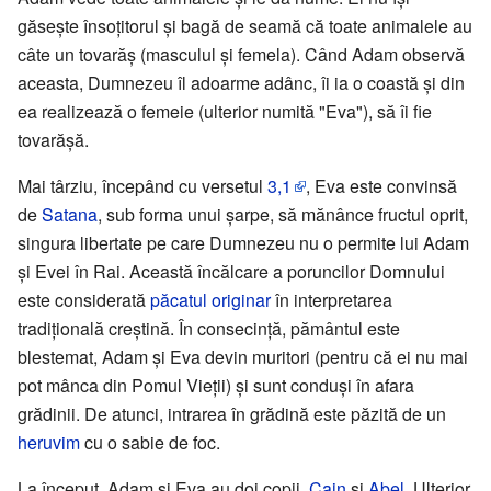
găseşte însoțitorul şi bagă de seamă că toate animalele au
câte un tovarăş (masculul şi femela). Când Adam observă
aceasta, Dumnezeu îl adoarme adânc, îi ia o coastă şi din
ea realizează o femeie (ulterior numită "Eva"), să îi fie
tovarăşă.
Mai târziu, începând cu versetul
3,1
, Eva este convinsă
de
Satana
, sub forma unui şarpe, să mănânce fructul oprit,
singura libertate pe care Dumnezeu nu o permite lui Adam
şi Evei în Rai. Această încălcare a poruncilor Domnului
este considerată
păcatul originar
în interpretarea
tradiţională creştină. În consecință, pământul este
blestemat, Adam şi Eva devin muritori (pentru că ei nu mai
pot mânca din Pomul Vieţii) şi sunt conduşi în afara
grădinii. De atunci, intrarea în grădină este păzită de un
heruvim
cu o sabie de foc.
La început, Adam şi Eva au doi copii,
Cain
şi
Abel
. Ulterior,