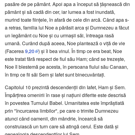
pasăre de pe pământ. Apoi apa a început să ţâşnească din
pământ şi să cadă din cer, iar lumea a fost inundată,
murind toate fiinţele, în afară de cele din arcă. Când apa s-
a retras, familia lui Noe a părăsit arca şi Dumnezeu a făcut
un legământ cu Noe şi cu urmaşii săi, întreaga rasă
umană. Curând după aceea, Noe plantează o viţă de vie
(Facerea
9,20
) şi îi bea vinul. În timp ce era beat, Noe
este tratat fără respect de fiul său Ham; când se trezeşte,
Noe îl blestemă pe acesta, în persoana fiului său Canaan,
în timp ce fii săi Sem şi Iafet sunt binecuvântaţi.
Capitolul 10 prezintă descendenţii din Iafet, Ham şi Sem.
Împărţirea omenirii în rase şi naţiuni diferite este descrisă
în povestea Turnului Babel. Umanitatea este împrăştiată
prin "încurcarea limbilor", pe care o trimite Dumnezeu
atunci când oamenii, din mândrie, încearcă să
construiască un turn care să atingă cerul. Este dată şi
genealogia descendenţilor lui Sem.