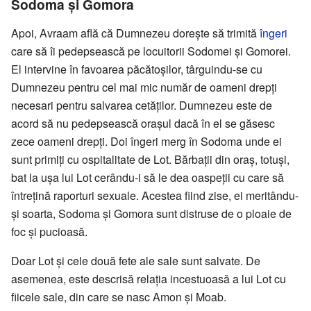
Sodoma şi Gomora
Apoi, Avraam află că Dumnezeu doreşte să trimită
îngeri
care să îi pedepsească pe locuitorii Sodomei şi Gomorei.
El intervine în favoarea păcătoşilor, târguindu-se cu
Dumnezeu pentru cel mai mic număr de oameni drepţi
necesari pentru salvarea cetăţilor. Dumnezeu este de
acord să nu pedepsească oraşul dacă în el se găsesc
zece oameni drepţi. Doi îngeri merg în Sodoma unde ei
sunt primiţi cu ospitalitate de Lot. Bărbaţii din oraş, totuşi,
bat la uşa lui Lot cerându-i să le dea oaspeţii cu care să
întreţină raporturi sexuale. Acestea fiind zise, ei meritându-
şi soarta, Sodoma şi Gomora sunt distruse de o ploaie de
foc şi pucioasă.
Doar Lot şi cele două fete ale sale sunt salvate. De
asemenea, este descrisă relaţia incestuoasă a lui Lot cu
fiicele sale, din care se nasc Amon şi Moab.