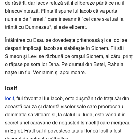
de răsărit, dar Iacov refuză să îl elibereze până ce nu îl
binecuvintează. Fiinţa îi spune lui Iacob că va purta
numele de "Israel," care înseamnă "cel care s-a luat la
trântă cu Dumnezeu", şi este eliberat.
Întâlnirea cu Esau se dovedeşte pritenoasă şi cei doi se
despart împăcaţi. Iacob se stabileşte în Sichem. Fii săi
Simeon şi Levi se răzbună pe oraşul Sichem, al cărui prinţ
o răpise pe sora lor Dina. Pe drumul din Betel, Rahela
naşte un fiu, Veniamin şi apoi moare.
Iosif
Iosif
, fiul favorit al lui Iacob, este duşmănit de fraţii săi din
această cauză și datorită viselor sale care prooroceau
dominaţia sa viitoare şi, la sfatul lui Iuda, este vândut în
secret unei caravane de negustori ismaeliţi care mergeau
în Egipt. Fraţii săi îi povestesc tatălui lor că Iosif a fost
devorat de animale sălbatice.