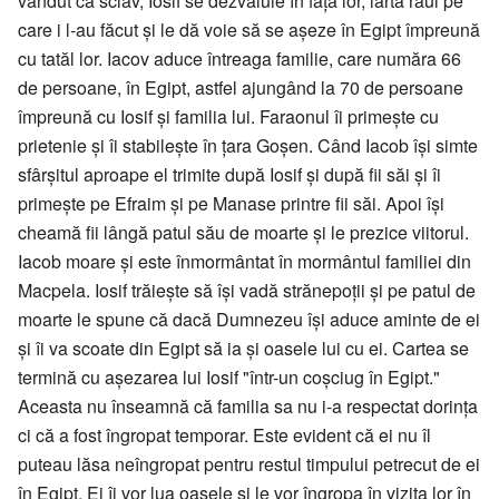
vândut ca sclav, Iosif se dezvăluie în faţa lor, iartă răul pe
care i l-au făcut şi le dă voie să se aşeze în Egipt împreună
cu tatăl lor. Iacov aduce întreaga familie, care număra 66
de persoane, în Egipt, astfel ajungând la 70 de persoane
împreună cu Iosif şi familia lui. Faraonul îi primeşte cu
prietenie şi îi stabileşte în ţara Goşen. Când Iacob îşi simte
sfârşitul aproape el trimite după Iosif şi după fii săi şi îi
primeşte pe Efraim şi pe Manase printre fii săi. Apoi îşi
cheamă fii lângă patul său de moarte şi le prezice viitorul.
Iacob moare şi este înmormântat în mormântul familiei din
Macpela. Iosif trăieşte să îşi vadă strănepoţii şi pe patul de
moarte le spune că dacă Dumnezeu îşi aduce aminte de ei
şi îi va scoate din Egipt să ia şi oasele lui cu ei. Cartea se
termină cu aşezarea lui Iosif "într-un coşciug în Egipt."
Aceasta nu înseamnă că familia sa nu i-a respectat dorinţa
ci că a fost îngropat temporar. Este evident că ei nu îl
puteau lăsa neîngropat pentru restul timpului petrecut de ei
în Egipt. Ei îi vor lua oasele şi le vor îngropa în vizita lor în