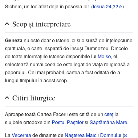
Sichem, un loc aflat deja în posesia lor. (
Iosua
24,32
).
Scop şi interpretare
Geneza
nu este doar o istorie, ci şi o sursă de înţelepciune
spirituală, o carte inspirată de Însuşi Dumnezeu. Dincolo
de toate informaţiile istorice disponibile lui
Moise
, el
selectează numai ceea ce este legat de viaţa religioasă a
poporului. Cel mai probabil, cartea a fost editată de-a
lungul timpului în acest scop.
Citiri liturgice
Aproape toată Cartea Facerii este citită de un
citeţ
la
slujbele ortodoxe din
Postul Paştilor
şi
Săptămâna Mare
.
La
Vecernia
de dinainte de
Naşterea Maicii Domnului
(
8