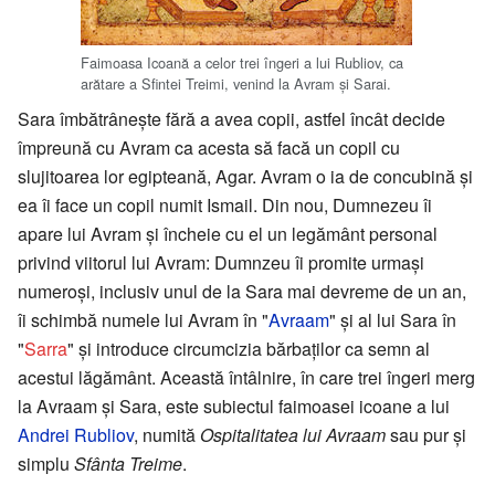
Faimoasa Icoană a celor trei îngeri a lui Rubliov, ca
arătare a Sfintei Treimi, venind la Avram şi Sarai.
Sara îmbătrâneşte fără a avea copii, astfel încât decide
împreună cu Avram ca acesta să facă un copil cu
slujitoarea lor egipteană, Agar. Avram o ia de concubină şi
ea îi face un copil numit Ismail. Din nou, Dumnezeu îi
apare lui Avram şi încheie cu el un legământ personal
privind viitorul lui Avram: Dumnzeu îi promite urmaşi
numeroşi, inclusiv unul de la Sara mai devreme de un an,
îi schimbă numele lui Avram în "
Avraam
" şi al lui Sara în
"
Sarra
" şi introduce circumcizia bărbaţilor ca semn al
acestui lăgământ. Această întâlnire, în care trei îngeri merg
la Avraam şi Sara, este subiectul faimoasei icoane a lui
Andrei Rubliov
, numită
Ospitalitatea lui Avraam
sau pur şi
simplu
Sfânta Treime
.