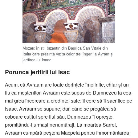
Mozaic în stil bizantin din Basilica San Vitale din
Italia care prezintă vizita celor trei îngeri la Avram şi
jertfirea lui Isaac.
Porunca jertfirii lui Isac
Acum, că Avraam are toate dorinţele împlinite, chiar şi un
fiu ca moştenitor, Avraam este supus de Dumnezeu la cea
mai grea încercare a credinţei sale: îi cere să îl sacrifice pe
Isaac. Avraam se supune; dar, când se pregătea să
coboare cuţitul spre fiul său, Dumnezeu îl opreşte,
promiţându-i urmaşi nenumăraţi. La moartea Sarrei,
Avraam cumpără peştera Macpela pentru înmormântarea