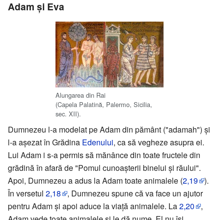
Adam şi Eva
Alungarea din Rai
(Capela Palatină, Palermo, Sicilia,
sec. XII).
Dumnezeu l-a modelat pe Adam din pământ ("adamah") şi
l-a aşezat în Grădina
Edenului
, ca să vegheze asupra ei.
Lui Adam i s-a permis să mănânce din toate fructele din
grădină în afară de "Pomul cunoaşterii binelui şi răului".
Apoi, Dumnezeu a adus la Adam toate animalele (
2,19
).
În versetul
2,18
, Dumnezeu spune că va face un ajutor
pentru Adam şi apoi aduce la viaţă animalele. La
2,20
,
Adam vede toate animalele şi le dă nume. El nu îşi