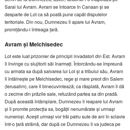
Sarai lui Avram. Avram se întoarce în Canaan şi se
desparte de Lot ca să poată pune capăt disputelor
teritoriale. Din nou, Dumnezeu îi apare lui Avram,
promiţându-i întreaga ţară.
Avram şi Melchisedec
Lot este luat prizonier de principii invadatori din Est. Avram
îi învinge cu slujitorii săi înarmaţi. Întorcându-se împreună
cu armata sa după salvarea lui Lot şi a tribului său, Avram
îl întâlneşte pe Melchisedec, rege şi mare preot din Salem
(Ierusalim), care îl binecuvintează; ca răsplată, Avram îi dă
o zecime din prăzile sale, refuzând partea sa din pradă.
După această întâmplare, Dumnezeu îi reapare lui Avram
şi îi promite protecţia sa, bogăţii nenumărate şi urmaşi
numeroşi. Aceşti urmaşi vor trăi patru sute de ani în sclavie
într-o ţară străină, dar după ce Dumnezeu îi va judeca pe