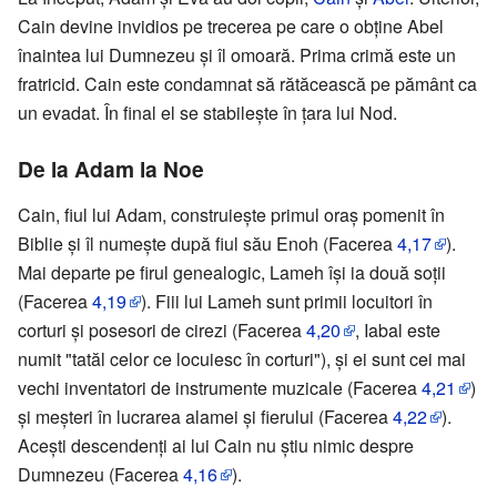
Cain devine invidios pe trecerea pe care o obţine Abel
înaintea lui Dumnezeu şi îl omoară. Prima crimă este un
fratricid. Cain este condamnat să rătăcească pe pământ ca
un evadat. În final el se stabileşte în ţara lui Nod.
De la Adam la Noe
Cain, fiul lui Adam, construieşte primul oraş pomenit în
Biblie şi îl numeşte după fiul său Enoh (Facerea
4,17
).
Mai departe pe firul genealogic, Lameh îşi ia două soţii
(Facerea
4,19
). Fiii lui Lameh sunt primii locuitori în
corturi şi posesori de cirezi (Facerea
4,20
, Iabal este
numit "tatăl celor ce locuiesc în corturi"), şi ei sunt cei mai
vechi inventatori de instrumente muzicale (Facerea
4,21
)
şi meşteri în lucrarea alamei şi fierului (Facerea
4,22
).
Aceşti descendenţi ai lui Cain nu ştiu nimic despre
Dumnezeu (Facerea
4,16
).