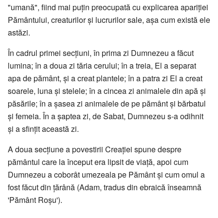
"umană", fiind mai puţin preocupată cu explicarea apariției
Pământului, creaturilor şi lucrurilor sale, aşa cum există ele
astăzi.
În cadrul primei secţiuni, în prima zi Dumnezeu a făcut
lumina; în a doua zi tăria cerului; în a treia, El a separat
apa de pământ, şi a creat plantele; în a patra zi El a creat
soarele, luna şi stelele; în a cincea zi animalele din apă şi
păsările; în a şasea zi animalele de pe pământ şi bărbatul
şi femeia. În a şaptea zi, de Sabat, Dumnezeu s-a odihnit
şi a sfinţit această zi.
A doua secţiune a povestirii Creaţiei spune despre
pământul care la început era lipsit de viaţă, apoi cum
Dumnezeu a coborât umezeala pe Pământ şi cum omul a
fost făcut din ţărână (Adam, tradus din ebraică înseamnă
'Pământ Roşu').