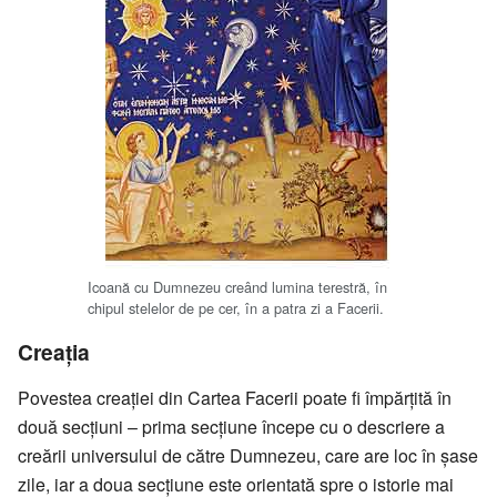
Icoană cu Dumnezeu creând lumina terestră, în
chipul stelelor de pe cer, în a patra zi a Facerii.
Creaţia
Povestea creaţiei din Cartea Facerii poate fi împărţită în
două secţiuni – prima secţiune începe cu o descriere a
creării universului de către Dumnezeu, care are loc în şase
zile, iar a doua secţiune este orientată spre o istorie mai