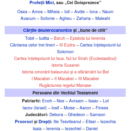
Profeții Mici
, sau „Cei Doisprezece”
Osea
–
Amos
–
Miheia
–
Ioil
–
Avdie
–
Iona
–
Naum
Avacum
–
Sofonie
–
Agheu
–
Zaharia
–
Maleahi
Cărțile deuterocanonice
și „bune de citit”
Tobit
–
Iudita
–
Baruh
–
Epistola lui Ieremia
Cântarea celor trei tineri
–
III Ezdra
–
Cartea înțelepciunii lui
Solomon
Cartea înțelepciunii lui Isus, fiul lui Sirah (Ecclesiasticul)
Istoria Susanei
Istoria omorârii balaurului și a sfărâmării lui Bel
I Macabei
–
II Macabei
–
III Macabei
Rugăciunea regelui Manase
Persoane din Vechiul Testament
Enoh
–
Noe
–
Avraam
–
Isaac
–
Lot
Patriarhi:
Iacov (Israel)
–
Iosif
–
Moise
–
Aaron
–
Finees
Debora
–
Ghedeon
–
Samson
Judecători:
Ilie Tesviteanul
–
Elisei
–
Iezechia
Prooroci
și
Drepți
:
Isaia
–
Ieremia
–
Iezechiel
–
Daniel