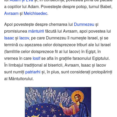
a copiilor lui Adam. Povesteşte despre potop, turnul Babel,
Avraam
şi
Melchisedec
.
Apoi povesteşte despre chemarea lui
Dumnezeu
şi
promisiunea
mântuirii
făcută lui Avraam, apoi povestea lui
Isaac
şi
Iacov
, pe care Dumnezeu îl numeşte Israel, şi se
termină cu aşezarea celor doisprezece triburi ale lui Israel
(familiile celor doisprezece fii ai lui Iacov) în Egipt, în
vremea în care
Iosif
se afla în graţiile faraonului Egiptului.
În limbajul tradiţional al bisericii, Avraam, Isaac şi Iacov
sunt numiţi
patriarhi
şi, în plus, sunt consideraţi protopărinţi
ai Mântuitorului.