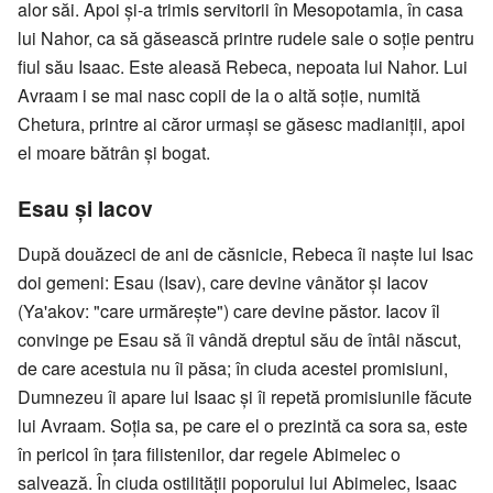
alor săi. Apoi şi-a trimis servitorii în Mesopotamia, în casa
lui Nahor, ca să găsească printre rudele sale o soţie pentru
fiul său Isaac. Este aleasă Rebeca, nepoata lui Nahor. Lui
Avraam i se mai nasc copii de la o altă soţie, numită
Chetura, printre ai căror urmaşi se găsesc madianiţii, apoi
el moare bătrân şi bogat.
Esau şi Iacov
După douăzeci de ani de căsnicie, Rebeca îi naşte lui Isac
doi gemeni: Esau (Isav), care devine vânător şi Iacov
(Ya'akov: "care urmăreşte") care devine păstor. Iacov îl
convinge pe Esau să îi vândă dreptul său de întâi născut,
de care acestuia nu îi păsa; în ciuda acestei promisiuni,
Dumnezeu îi apare lui Isaac şi îi repetă promisiunile făcute
lui Avraam. Soţia sa, pe care el o prezintă ca sora sa, este
în pericol în ţara filistenilor, dar regele Abimelec o
salvează. În ciuda ostilităţii poporului lui Abimelec, Isaac