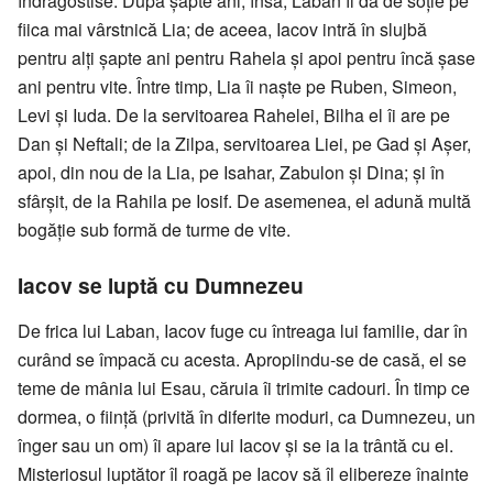
îndrăgostise. După şapte ani, însă, Laban îi dă de soţie pe
fiica mai vârstnică Lia; de aceea, Iacov intră în slujbă
pentru alţi şapte ani pentru Rahela şi apoi pentru încă şase
ani pentru vite. Între timp, Lia îi naşte pe Ruben, Simeon,
Levi şi Iuda. De la servitoarea Rahelei, Bilha el îi are pe
Dan şi Neftali; de la Zilpa, servitoarea Liei, pe Gad şi Aşer,
apoi, din nou de la Lia, pe Isahar, Zabulon şi Dina; şi în
sfârşit, de la Rahila pe Iosif. De asemenea, el adună multă
bogăţie sub formă de turme de vite.
Iacov se luptă cu Dumnezeu
De frica lui Laban, Iacov fuge cu întreaga lui familie, dar în
curând se împacă cu acesta. Apropiindu-se de casă, el se
teme de mânia lui Esau, căruia îi trimite cadouri. În timp ce
dormea, o fiinţă (privită în diferite moduri, ca Dumnezeu, un
înger sau un om) îi apare lui Iacov şi se ia la trântă cu el.
Misteriosul luptător îl roagă pe Iacov să îl elibereze înainte