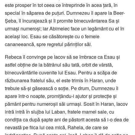
este prosper în tot ceea ce întreprinde în acea ţară, în
special în săparea de puţuri. Dumnezeu îi apare la Beer-
Șeba, îl încurajează şi îi promite binecuvântarea Sa şi
urmaşi numeroşi; iar Abimelec face un legământ cu el în
acelaşi loc. Esau se căsătoreşte cu o femeie
cananeeancă, spre regretul părinţilor săi.
Rebeca îl convinge pe Iacov să se îmbrace ca Esau şi
astfel obţine de la bătrânul său tată, orbit de vârstă,
binecuvântările cuvenite lui Esau. Pentru a scăpa de
răzbunarea fratelui său, el este trimis în Haran, unde
trebuie să-şi găsească o soţie. Pe drum, Dumnezeu îi
apare într-o noapte, promiţându-i ajutor şi protecţie şi
pământ pentru numeroşii săi urmaşi. Sosit în Haran, Iacov
intră intră în slujba lui Laban, fratele mamei sale, cu
condiţia ca după şapte ani de păstorit acesta să i-o dea de
nevastă pe fiica lui cea mică, Rahela, de care se