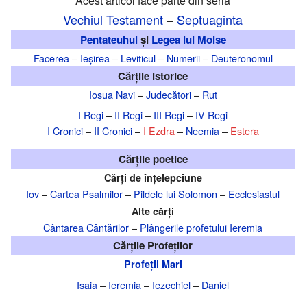
Acest articol face parte din seria
Vechiul Testament
–
Septuaginta
Pentateuhul
și
Legea lui Moise
Facerea
–
Ieșirea
–
Leviticul
–
Numerii
–
Deuteronomul
Cărțile istorice
Iosua Navi
–
Judecători
–
Rut
I Regi
–
II Regi
–
III Regi
–
IV Regi
I Cronici
–
II Cronici
–
I Ezdra
–
Neemia
–
Estera
Cărțile poetice
Cărți de înțelepciune
Iov
–
Cartea Psalmilor
–
Pildele lui Solomon
–
Ecclesiastul
Alte cărți
Cântarea Cântărilor
–
Plângerile profetului Ieremia
Cărțile Profeților
Profeții Mari
Isaia
–
Ieremia
–
Iezechiel
–
Daniel