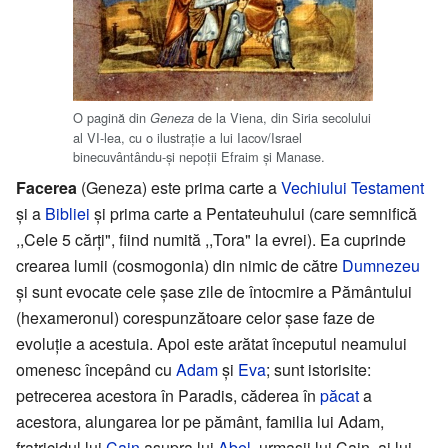
O pagină din
de la Viena, din Siria secolului
Geneza
al VI-lea, cu o ilustraţie a lui Iacov/Israel
binecuvântându-şi nepoţii Efraim şi Manase.
Facerea
(Geneza) este prima carte a
Vechiului Testament
şi a
Bibliei
şi prima carte a Pentateuhului (care semnifică
,,Cele 5 cărţi", fiind numită ,,Tora" la evrei). Ea cuprinde
crearea lumii (cosmogonia) din nimic de către
Dumnezeu
şi sunt evocate cele şase zile de întocmire a Pământului
(hexameronul) corespunzătoare celor şase faze de
evoluţie a acestuia. Apoi este arătat începutul neamului
omenesc începând cu
Adam
şi
Eva
; sunt istorisite:
petrecerea acestora în Paradis, căderea în
păcat
a
acestora, alungarea lor pe pământ, familia lui Adam,
fratricidul lui
Cain
asupra lui
Abel
, urmaşii lui Cain, ai lui