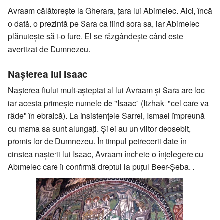
Avraam călătoreşte la Gherara, ţara lui Abimelec. Aici, încă
o dată, o prezintă pe Sara ca fiind sora sa, iar Abimelec
plănuieşte să i-o fure. El se răzgândeşte când este
avertizat de Dumnezeu.
Naşterea lui Isaac
Naşterea fiului mult-aşteptat al lui Avraam şi Sara are loc
iar acesta primeşte numele de "Isaac" (Itzhak: "cel care va
râde" în ebraică). La insistenţele Sarrei, Ismael împreună
cu mama sa sunt alungaţi. Şi ei au un viitor deosebit,
promis lor de Dumnezeu. În timpul petrecerii date în
cinstea naşterii lui Isaac, Avraam încheie o înţelegere cu
Abimelec care îi confirmă dreptul la puţul Beer-Șeba. .