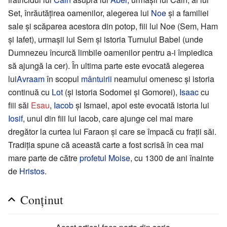
Set, înrăutăţirea oamenilor, alegerea lui
Noe
şi a familiei
sale şi scăparea acestora din potop, fiii lui Noe (Sem, Ham
şi Iafet), urmaşii lui Sem şi istoria Turnului Babel (unde
Dumnezeu încurcă limbile oamenilor pentru a-i împiedica
să ajungă la cer). În ultima parte este evocată alegerea
lui
Avraam
în scopul
mântuirii
neamului omenesc şi istoria
continuă cu
Lot
(şi istoria Sodomei şi Gomorei),
Isaac
cu
fiii săi
Esau
,
Iacob
şi Ismael, apoi este evocată istoria lui
Iosif
, unul din fiii lui Iacob, care ajunge cel mai mare
dregător la curtea lui Faraon şi care se împacă cu fraţii săi.
Tradiţia spune că această carte a fost scrisă în cea mai
mare parte de către
profetul
Moise
, cu 1300 de ani înainte
de
Hristos
.
Conţinut