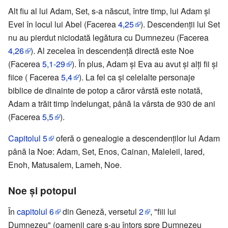
Alt fiu al lui Adam, Set, s-a născut, între timp, lui Adam şi
Evei în locul lui Abel (Facerea
4,25
). Descendenţii lui Set
nu au pierdut niciodată legătura cu Dumnezeu (Facerea
4,26
). Al zecelea în descendenţă directă este Noe
(Facerea
5,1-29
). În plus, Adam şi Eva au avut şi alţi fii şi
fiice ( Facerea
5,4
). La fel ca şi celelalte personaje
biblice de dinainte de potop a căror vârstă este notată,
Adam a trăit timp îndelungat, până la vârsta de 930 de ani
(Facerea
5,5
).
Capitolul 5
oferă o genealogie a descendenţilor lui Adam
până la Noe: Adam, Set, Enos, Cainan, Maleleil, Iared,
Enoh, Matusalem, Lameh, Noe.
Noe şi potopul
În
capitolul 6
din Geneză, versetul
2
, "fiii lui
Dumnezeu" (oamenii care s-au întors spre Dumnezeu