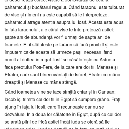
paharnicul şi bucătarul regelui. Când faraonul este tulburat
de vise şi nimeni nu este capabil să le interpreteze,
paharnicul atrage atenţia asupra lui Iosif. Acesta este adus
în faţa faraonului, ale cărui vise le interpretează astfel:
şapte ani de abundenţă vor fi urmaţi de şapte ani de
foamete. El îl sfătuieşte pe faraon să facă provizii şi este
împuternicit de acesta să urmeze paşii necesari, fiind
numit al doilea în regat. Iosif se căsătoreşte cu Asineta,
fiica preotului Poti-Fera, de la care are doi fii, Manase şi
Efraim, care sunt binecuvântaţi de Israel, Efraim cu mâna
dreaptă şi Manase cu mâna stângă.
Când foametea vine se face simţită chiar şi în Canaan;
Iacob îşi trimite cei doi fii în Egipt să cumpere grâne. Fraţii
ajung în faţa lui Iosif, care îi recunoaşte dar nu se
dezvăluie. În a doua lor călătorie în Egipt, după ce cei doi
se arată plini de frică astfel încât Iuda se oferă să fie