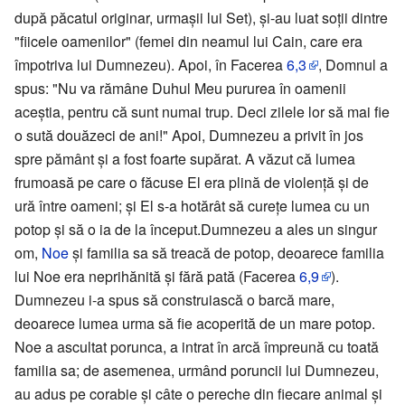
după păcatul originar, urmașii lui Set), și-au luat soţii dintre
"fiicele oamenilor" (femei din neamul lui Cain, care era
împotriva lui Dumnezeu). Apoi, în Facerea
6,3
, Domnul a
spus: "Nu va rămâne Duhul Meu pururea în oamenii
aceştia, pentru că sunt numai trup. Deci zilele lor să mai fie
o sută douăzeci de ani!" Apoi, Dumnezeu a privit în jos
spre pământ şi a fost foarte supărat. A văzut că lumea
frumoasă pe care o făcuse El era plină de violenţă şi de
ură între oameni; şi El s-a hotărât să cureţe lumea cu un
potop şi să o ia de la început.Dumnezeu a ales un singur
om,
Noe
şi familia sa să treacă de potop, deoarece familia
lui Noe era neprihănită şi fără pată (Facerea
6,9
).
Dumnezeu i-a spus să construiască o barcă mare,
deoarece lumea urma să fie acoperită de un mare potop.
Noe a ascultat porunca, a intrat în arcă împreună cu toată
familia sa; de asemenea, urmând poruncii lui Dumnezeu,
au adus pe corabie și câte o pereche din fiecare animal şi