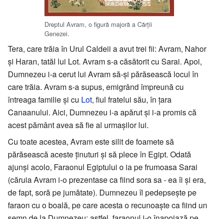
Dreptul Avram, o figură majoră a Cărţii
Genezei.
Tera, care trăia în Urul Caldeii a avut trei fii: Avram, Nahor
şi Haran, tatăl lui Lot. Avram s-a căsătorit cu Sarai. Apoi,
Dumnezeu i-a cerut lui Avram să-şi părăsească locul în
care trăia. Avram s-a supus, emigrând împreună cu
întreaga familie şi cu
Lot
, fiul fratelui său, în ţara
Canaanului. Aici, Dumnezeu i-a apărut şi i-a promis că
acest pământ avea să fie al urmaşilor lui.
Cu toate acestea, Avram este silit de foamete să
părăsească aceste ţinuturi şi să plece în Egipt. Odată
ajunşi acolo, Faraonul Egiptului o ia pe frumoasa Sarai
(căruia Avram i-o prezentase ca fiind sora sa - ea îi și era,
de fapt, soră pe jumătate). Dumnezeu îl pedepseşte pe
faraon cu o boală, pe care acesta o recunoaşte ca fiind un
semn de la Dumnezeu; astfel, faraonul i-o înapoiază pe