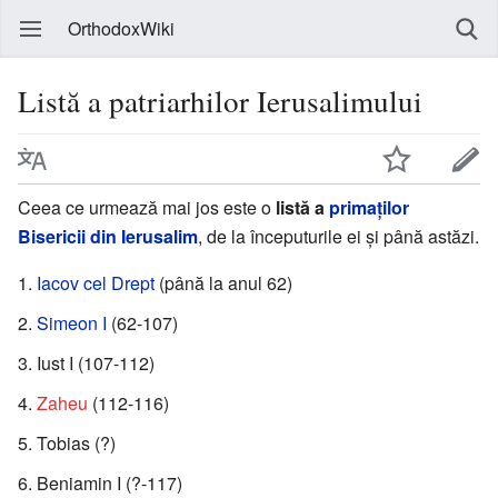
OrthodoxWiki
Listă a patriarhilor Ierusalimului
Ceea ce urmează mai jos este o
listă a
primaților
Bisericii din Ierusalim
, de la începuturile ei și până astăzi.
Iacov cel Drept
(până la anul 62)
Simeon I
(62-107)
Iust I (107-112)
Zaheu
(112-116)
Tobias (?)
Beniamin I (?-117)