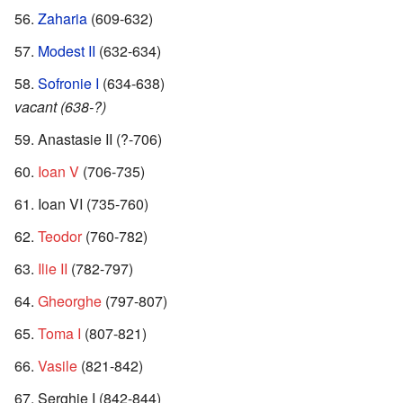
Zaharia
(609-632)
Modest II
(632-634)
Sofronie I
(634-638)
vacant (638-?)
Anastasie II (?-706)
Ioan V
(706-735)
Ioan VI (735-760)
Teodor
(760-782)
Ilie II
(782-797)
Gheorghe
(797-807)
Toma I
(807-821)
Vasile
(821-842)
Serghie I (842-844)