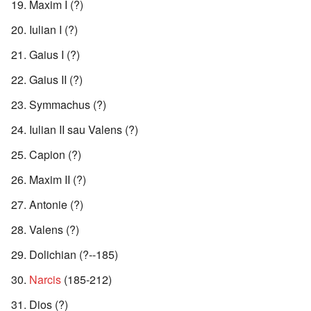
Maxim I (?)
Iulian I (?)
Gaius I (?)
Gaius II (?)
Symmachus (?)
Iulian II sau Valens (?)
Capion (?)
Maxim II (?)
Antonie (?)
Valens (?)
Dolichian (?--185)
Narcis
(185-212)
Dios (?)