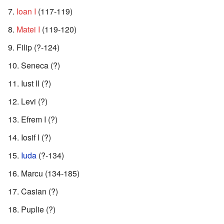
Ioan I
(117-119)
Matei I
(119-120)
Filip (?-124)
Seneca (?)
Iust II (?)
Levi (?)
Efrem I (?)
Iosif I (?)
Iuda
(?-134)
Marcu (134-185)
Casian (?)
Puplie (?)