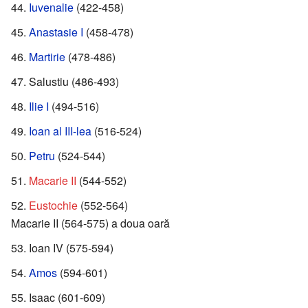
Iuvenalie
(422-458)
Anastasie I
(458-478)
Martirie
(478-486)
Salustiu (486-493)
Ilie I
(494-516)
Ioan al III-lea
(516-524)
Petru
(524-544)
Macarie II
(544-552)
Eustochie
(552-564)
Macarie II (564-575) a doua oară
Ioan IV (575-594)
Amos
(594-601)
Isaac (601-609)