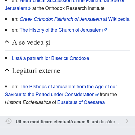
en:
Hierarchical Succession of the Patriarchal See of
Jerusalem
at the Orthodox Research Institute
en:
Greek Orthodox Patriarch of Jerusalem
at Wikipedia
en:
The History of the Church of Jerusalem
A se vedea și
Listă a patriarhilor Bisericii Ortodoxe
Legături externe
en:
The Bishops of Jerusalem from the Age of our
Saviour to the Period under Consideration
from the
Historia Ecclesiastica
of
Eusebius of Caesarea
de către
Inistea
.
Ultima modificare efectuată acum 5 luni