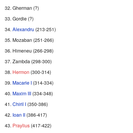
Gherman (?)
Gordie (?)
Alexandru
(213-251)
Mozaban (251-266)
Himeneu (266-298)
Zambda (298-300)
Hermon
(300-314)
Macarie I
(314-334)
Maxim III
(334-348)
Chiril I
(350-386)
Ioan II
(386-417)
Praylius
(417-422)