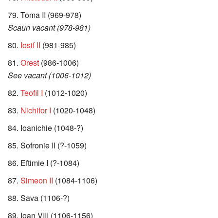
Toma II (969-978)
Scaun vacant (978-981)
Iosif II
(981-985)
Orest
(986-1006)
See vacant (1006-1012)
Teofil I
(1012-1020)
Nichifor I
(1020-1048)
Ioanichie (1048-?)
Sofronie II (?-1059)
Eftimie I (?-1084)
Simeon II
(1084-1106)
Sava (1106-?)
Ioan VIII (1106-1156)