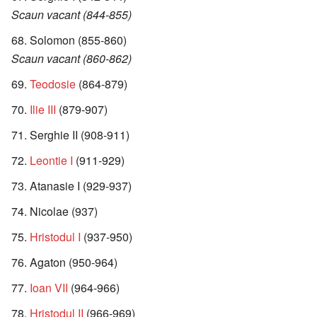
Scaun vacant (844-855)
Solomon (855-860)
Scaun vacant (860-862)
Teodosie
(864-879)
Ilie III
(879-907)
Serghie II (908-911)
Leontie I
(911-929)
Atanasie I (929-937)
Nicolae (937)
Hristodul I
(937-950)
Agaton (950-964)
Ioan VII
(964-966)
Hristodul II
(966-969)