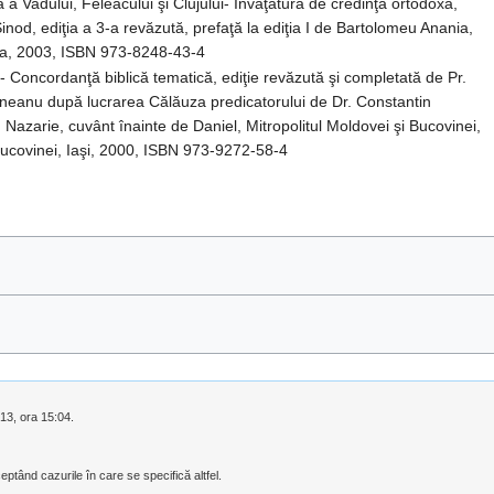
 Vadului, Feleacului şi Clujului- Învăţătură de credinţă ortodoxă,
inod, ediţia a 3-a revăzută, prefaţă la ediţia I de Bartolomeu Anania,
ca, 2003, ISBN 973-8248-43-4
- Concordanţă biblică tematică, ediţie revăzută şi completată de Pr.
rneanu după lucrarea Călăuza predicatorului de Dr. Constantin
Nazarie, cuvânt înainte de Daniel, Mitropolitul Moldovei şi Bucovinei,
 Bucovinei, Iaşi, 2000, ISBN 973-9272-58-4
013, ora 15:04.
eptând cazurile în care se specifică altfel.