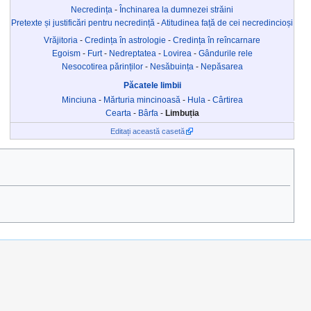
Necredința
-
Închinarea la dumnezei străini
Pretexte și justificări pentru necredință
-
Atitudinea față de cei necredincioși
Vrăjitoria
-
Credința în astrologie
-
Credința în reîncarnare
Egoism
-
Furt
-
Nedreptatea
-
Lovirea
-
Gândurile rele
Nesocotirea părinților
-
Nesăbuința
-
Nepăsarea
Păcatele limbii
Minciuna
-
Mărturia mincinoasă
-
Hula
-
Cârtirea
Cearta
-
Bârfa
-
Limbuția
Editați această casetă