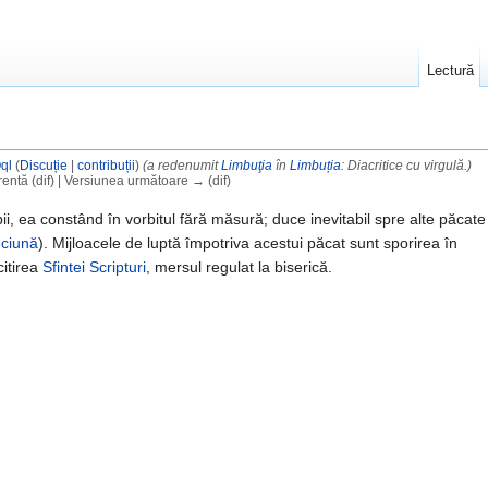
Lectură
ql
(
Discuție
|
contribuții
)
(a redenumit
Limbuţia
în
Limbuția
: Diacritice cu virgulă.)
entă (dif) | Versiunea următoare → (dif)
ii, ea constând în vorbitul fără măsură; duce inevitabil spre alte păcate
ciună
). Mijloacele de luptă împotriva acestui păcat sunt sporirea în
 citirea
Sfintei Scripturi
, mersul regulat la biserică.