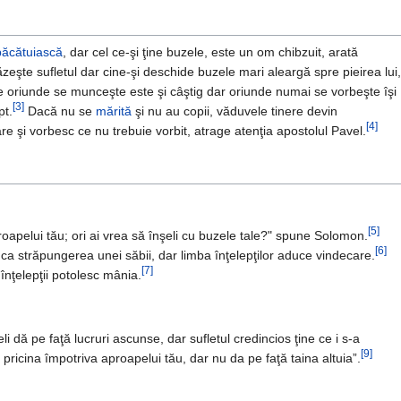
păcătuiască
, dar cel ce-şi ţine buzele, este un om chibzuit, arată
zeşte sufletul dar cine-şi deschide buzele mari aleargă spre pieirea lui,
e oriunde se munceşte este şi câştig dar oriunde numai se vorbeşte îşi
[3]
pt.
Dacă nu se
mărită
şi nu au copii, văduvele tinere devin
[4]
are şi vorbesc ce nu trebuie vorbit, atrage atenţia apostolul Pavel.
[5]
roapelui tău; ori ai vrea să înşeli cu buzele tale?" spune Solomon.
[6]
 ca străpungerea unei săbii, dar limba înţelepţilor aduce vindecare.
[7]
 înţelepţii potolesc mânia.
 dă pe faţă lucruri ascunse, dar sufletul credincios ţine ce i s-a
[9]
 pricina împotriva aproapelui tău, dar nu da pe faţă taina altuia”.