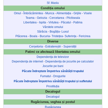
Sf. Maslu
Condiția omului
Omul
-
Îmbrăcămintea
-
Munca
-
Alimentația
-
Grijile
-
Visele
Teama
-
Gelozia
-
Cercetarea
-
Plictiseala
Libertatea
-
Ispita
-
Virtutea
-
Păcatul
-
Patima
Vârstele omului
Sărăcia
-
Bogăția
-
Luxul
Plăcerea
-
Boala
-
Bucuria
-
Tristețea
-
Suferința
-
Fericirea
Diverse
Cerșetoria
-
Extratereștri
-
Superstiții
Patimi ce afectează libertatea omului
Dependența de televizor
Dependența de internet
-
Dependența de jocurile pe calculator
Jocurile pe bani
Păcate îndreptate împotriva sănătății trupului
Fumatul
-
Drogurile
Păcate îndreptate împotriva sănătății trupului și sufletului
Prostituția
Decalogul
Decalogul
Rugăciunea, veghea și postul
Rugăciunea