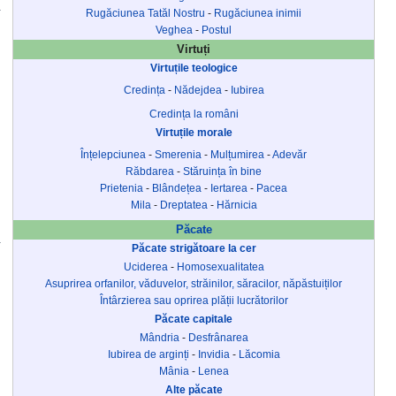
Rugăciunea Tatăl Nostru
-
Rugăciunea inimii
Veghea
-
Postul
Virtuți
Virtuțile teologice
Credința
-
Nădejdea
-
Iubirea
Credința la români
Virtuțile morale
Înțelepciunea
-
Smerenia
-
Mulțumirea
-
Adevăr
Răbdarea
-
Stăruința în bine
Prietenia
-
Blândețea
-
Iertarea
-
Pacea
Mila
-
Dreptatea
-
Hărnicia
Păcate
Păcate strigătoare la cer
Uciderea
-
Homosexualitatea
Asuprirea orfanilor, văduvelor, străinilor, săracilor, năpăstuiților
Întârzierea sau oprirea plății lucrătorilor
Păcate capitale
Mândria
-
Desfrânarea
Iubirea de arginți
-
Invidia
-
Lăcomia
Mânia
-
Lenea
Alte păcate