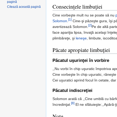
pagină
Consecinţele limbuţiei
Citează această pagină
Cine vorbeşte mult nu se poate să nu
[1]
Solomon
.
Cine-şi păzeşte gura, îşi pă
[2]
avertizează Solomon.
Pe de altă part
face apariţia lipsa, învaţă acelaşi înţele
plimbăreţe, şi
leneşe
, limbute, iscodito
Păcate apropiate limbuţiei
Păcatul uşurinţei în vorbire
,,Nu vorbi în chip uşuratic împotriva ap
Cine vorbeşte în chip uşuratic, răneşte
Cei uşuratici aprind focul în cetate, dar
Păcatul indiscreţiei
Solomon arată că ,,Cine umblă cu bârfeli
[8]
încredinţat.
El ne sfătuieşte:,,Apără-ţi
Note