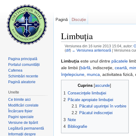
Pagină
Discuție
Limbuția
Versiunea din 16 iunie 2013 15:04, autor:
O
(
dif
)
← Versiunea anterioară
| Versiunea cur
Salt la:
navigare
,
căutare
Pagina principală
Limbuţia
este unul dintre
păcatele
limb
Portalul comunității
ale limbii (
bârfă
, indiscreţie,
ceartă
,
min
Cafenea
înţelepciune
,
munca
, activitatea fizică,
Schimbări recente
Pagină aleatorie
Cuprins
[
ascunde
]
Unelte
1
Consecinţele limbuţiei
Ce trimite aici
2
Păcate apropiate limbuţiei
Modificări corelate
2.1
Păcatul uşurinţei în vorbire
Încărcare fișier
2.2
Păcatul indiscreţiei
Pagini speciale
3
Note
Versiune de tipărit
4
Bibliografie
Legătură permanentă
Informații despre