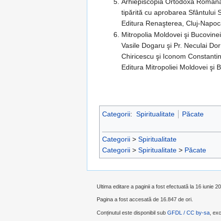
Arhiepiscopia Ortodoxă Română a
tipărită cu aprobarea Sfântului S
Editura Renaşterea, Cluj-Napo
Mitropolia Moldovei şi Bucovinei
Vasile Dogaru şi Pr. Neculai Do
Chiricescu şi Iconom Constantin 
Editura Mitropoliei Moldovei şi
Categorii
:
Spiritualitate
Păcate
Categorii
>
Spiritualitate
Categorii
>
Spiritualitate
>
Păcate
Ultima editare a paginii a fost efectuată la 16 iunie 2
Pagina a fost accesată de 16.847 de ori.
Conținutul este disponibil sub
GFDL / CC by-sa
, exc