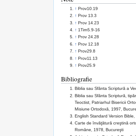
↑
Prov10.19
↑
Prov 13.3
↑
Prov 14.23
↑
1Tim5.9-16
↑
Prov 24.28
↑
Prov 12.18
↑
Prov29.8
↑
Prov11.13
↑
Prov25.9
Bibliografie
Biblia sau Sfânta Scriptură a V
Biblia sau Sfânta Scriptură, tipă
Teoctist, Patriarhul Bisericii Ort
Misiune Ortodoxă, 1997, Bucur
English Standard Version Bible,
Carte de învăţătură creştină orto
Române, 1978, Bucureşti