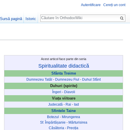
Autentificare
Cereți un cont
Căutare
Sursă pagină
Istoric
Acest articol face parte din seria
Spiritualitate didactică
Sfânta Treime
Dumnezeu Tatăl
-
Dumnezeu Fiul
-
Duhul Sfânt
Duhuri (spirite)
Îngeri
-
Diavoli
Viața viitoare
Judecată
-
Rai
-
Iad
Sfintele Taine
Botezul
-
Mirungerea
Sf. Împărtășanie
-
Mărturisirea
Căsătoria
-
Preoția