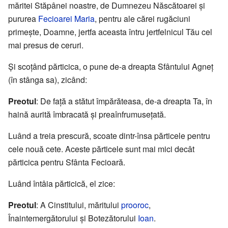
măritei Stăpânei noastre, de Dumnezeu Născătoarei și
pururea
Fecioarei Maria
, pentru ale cărei rugăciuni
primește, Doamne, jertfa aceasta întru jertfelnicul Tău cel
mai presus de ceruri.
Și scoțând părticica, o pune de-a dreapta Sfântului Agneț
(în stânga sa), zicând:
Preotul
: De față a stătut împărăteasa, de-a dreapta Ta, în
haină aurită îmbracată și preaînfrumusețată.
Luând a treia prescură, scoate dintr-însa părticele pentru
cele nouă cete. Aceste părticele sunt mai mici decât
părticica pentru Sfânta Fecioară.
Luând întâia părticică, el zice:
Preotul
: A Cinstitului, măritului
prooroc
,
Înaintemergătorului și Botezătorului
Ioan
.