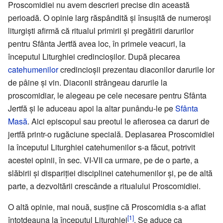
Proscomidiei nu avem descrieri precise din această
perioadă. O opinie larg răspândită şi însuşită de numeroşi
liturgişti afirmă că ritualul primirii şi pregătirii darurilor
pentru Sfânta Jertfă avea loc, în primele veacuri, la
începutul Liturghiei credincioşilor. După plecarea
catehumenilor
credincioşii prezentau diaconilor darurile lor
de pâine şi vin. Diaconii strângeau darurile la
proscomidiar, le alegeau pe cele necesare pentru Sfânta
Jertfă şi le aduceau apoi la altar punându-le pe
Sfânta
Masă
. Aici episcopul sau preotul le afierosea ca daruri de
jertfă printr-o rugăciune specială. Deplasarea Proscomidiei
la începutul Liturghiei catehumenilor s-a făcut, potrivit
acestei opinii, în sec. VI-VII ca urmare, pe de o parte, a
slăbirii şi dispariţiei disciplinei catehumenilor şi, pe de altă
parte, a dezvoltării crescânde a ritualului Proscomidiei.
O altă opinie, mai nouă, susţine că Proscomidia s-a aflat
[1]
întotdeauna la începutul Liturghiei
. Se aduce ca