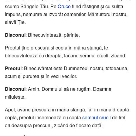
scump Sângele Tău. Pe
Cruce
fiind răstignit și cu sulița
împuns, nemurire ai izvorât oamenilor, Mântuitorul nostru,
slavă Ție.
Diaconul
: Binecuvintează, părinte.
Preotul ține prescura și copia în mâna stangă, le
binecuvintează cu dreapta, făcând semnul crucii, zicând:
Preotul
: Binecuvântat este Dumnezeul nostru, totdeauna,
acum și pururea și în vecii vecilor.
Diaconul
: Amin. Domnului să ne rugăm. Doamne
miluiește.
Apoi, având prescura în mâna stângă, iar în mâna dreaptă
copia, preotul însemnează cu copia
semnul crucii
de trei
ori deasupra prescurii, zicând de fiecare dată: