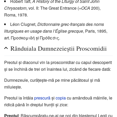
Robert Taft,
A History of the Liturgy of Saint John
Chrysostom
, vol. II: The Great Entrance (=
OCA
200),
Roma, 1978.
Léon Clugnet,
Dictionnaire grec-français des noms
liturgiques en usage dans l’Église grecque
, Paris, 1895,
art. Προσκομιδή și Πρόθεσις.
Rânduiala Dumnezeieștii Proscomidii
Preotul și diaconul vin la proscomidiar cu capul descoperit
și se închină de trei ori înaintea lui, zicând de fiecare dată:
Dumnezeule, curățește-mă pe mine păcătosul și mă
miluiește.
Preotul ia întâia
prescură
și
copia
cu amândouă mâinile, le
ridică până în dreptul frunții și zice:
Preotul
: Răscumpăratu-ne-ai pe noi din blestemul Legii cu