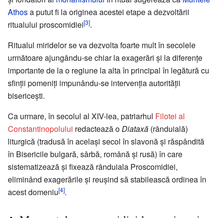
Athos
a putut fi la originea acestei etape a dezvoltării
[3]
ritualului proscomidiei
.
Ritualul miridelor se va dezvolta foarte mult în secolele
următoare ajungându-se chiar la exagerări şi la diferenţe
importante de la o regiune la alta în principal în legătură cu
sfinţii pomeniţi impunându-se intervenţia autorităţii
bisericeşti.
Ca urmare, în secolul al XIV-lea, patriarhul
Filotei al
Constantinopolului
redactează o
Diataxă
(rânduială)
liturgică (tradusă în acelaşi secol în slavonă şi răspândită
în Bisericile bulgară, sârbă, română şi rusă) în care
sistematizează şi fixează rânduiala Proscomidiei,
eliminând exagerările şi reuşind să stabilească ordinea în
[4]
acest domeniu
.