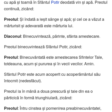
cu apă și toarnă în Sfântul
Potir
deodată vin și apă. Preotul
continuă, zicând:
Preotul
: Și îndată a ieșit sânge și apâ; și cel ce a văzut a
mărturisit și adevarată este mărturia lui.
Diaconul
: Binecuvintează, părinte, sfânta amestecare.
Preotul binecuvintează Sfântul Potir, zicând:
Preotul
: Binecuvântată este amestecarea Sfintelor Tale,
totdeauna, acum și pururea și în vecii vecilor. Amin.
Sfântul Potir este acum acoperit cu acoperământul său
întocmit (nedesfăcut).
Preotul ia în mână a doua prescură și taie din ea o
părticică în formă triunghiulară, zicând:
Preotul
: Întru cinstea și pomenirea preabinecuvântatei,