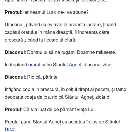
Preotul
: Iar neamul Lui cine-l va spune?
Diaconul, privind cu evlavie la această lucrare, ținând
capătul orarului în mâna dreaptă, îl îndreaptă către
prescură zicând la fiecare tăietură:
Diaconul
: Domnului să ne rugăm. Doamne miluiește.
Îndreptând
orarul
către Sfântul
Agneţ
, diaconul zice:
Diaconul
: Ridică, părinte.
Înfigând copia în prescură, în colțul drept al peceții, și tăind
deoparte coaja de jos, ridică Sfântul Agneţ, zicând:
Preotul
: Că s-a luat de pe pământ viața Lui.
Preotul pune Sfântul Agneț cu pecetea în jos pe Sfântul
Disc
: