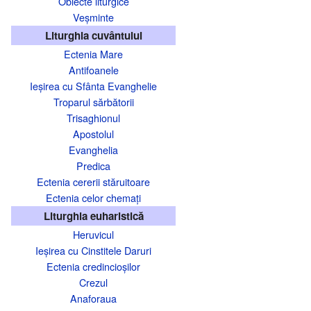
Obiecte liturgice
Veșminte
Liturghia cuvântului
Ectenia Mare
Antifoanele
Ieșirea cu Sfânta Evanghelie
Troparul sărbătorii
Trisaghionul
Apostolul
Evanghelia
Predica
Ectenia cererii stăruitoare
Ectenia celor chemați
Liturghia euharistică
Heruvicul
Ieșirea cu Cinstitele Daruri
Ectenia credincioșilor
Crezul
Anaforaua