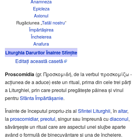
Anamneza
Epicleza
Axionul
Rugăciunea „
Tatăl nostru
”
Împărtășirea
Încheierea
Anafura
Liturghia Darurilor Înainte Sfințite
Editați această casetă
Proscomidia
(gr. Προσκομιδή, de la verbul προσκομίζω -
acțiunea de a aduce) este un ritual, prima din cele trei părți
a Liturghiei, prin care preotul pregăteşte pâinea şi vinul
pentru
Sfânta Împărtăşanie
.
Înainte de începutul propriu-zis al
Sfintei Liturghii
, în
altar
,
la
proscomidiar
,
preotul
, singur sau împreună cu
diaconul
,
săvârşeşte un ritual care are aspectul unei slujbe aparte
având o formulă de binecuvântare şi una de încheiere.