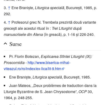
↑
Ene Braniște,
Liturgica specială
, București, 1985, p.
292.
↑
Profesorul grec N. Trembela prezintă două variante
grecești ale acestui ritual în :
Trei Liturghii după
manuscrisele din Atena
(în greacă), p. 1-16 și 226-240.
Surse
Pr. Florin Botezan,
Explicarea Sfintei Liturghii (IX):
Proscomidia
-
http://www.biserica-mihai-
viteazul.ro/ro/index/ex-lica/lit-9.htm
Ene Braniște,
Liturgica specială
, București, 1985.
Juan Mateos, „Deux problèmes de traduction dans la
Liturgie Byzantine de S. Jean Chrysostome”,
OCP
30,
1964, p. 248-255.