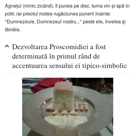
Agneţul (nimic zicând), îl punea pe disc, turna vin şi apă în
potir, iar preotul rostea rugăciunea punerii înainte:
"Dumnezeule, Dumnezeul nostru..." peste ele, învelea şi
tămâia.
Dezvoltarea Proscomidiei a fost
determinată în primul rând de
accentuarea sensului ei tipico-simbolic