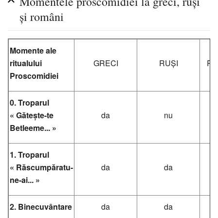
Momentele proscomidiei la greci, ruși
și români
Momente ale
ritualului
GRECI
RUȘI
RO
Proscomidiei
0. Troparul
« Gătește-te
da
nu
Betleeme... »
1. Troparul
« Răscumpăratu-
da
da
ne-ai... »
2.
Binecuvântare
da
da