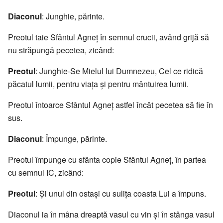
Diaconul
: Junghie, părinte.
Preotul taie Sfântul Agneţ în semnul crucii, având grijă să
nu străpungă pecetea, zicând:
Preotul
: Junghie-Se Mielul lui Dumnezeu, Cel ce ridică
păcatul lumii, pentru viața și pentru mântuirea lumii.
Preotul întoarce Sfântul Agneţ astfel încât pecetea să fie în
sus.
Diaconul
: Împunge, părinte.
Preotul împunge cu sfânta copie Sfântul Agneţ, în partea
cu semnul IC, zicând:
Preotul
: Și unul din ostași cu sulița coasta Lui a împuns.
Diaconul ia în mâna dreaptă vasul cu vin și în stânga vasul