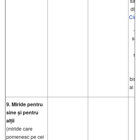
sâm
dina
Cinc
- r
scot
m
sp
p
ct
biser
ai mă
9. Miride pentru
sine și pentru
alții
(miride care
pomenesc pe cei