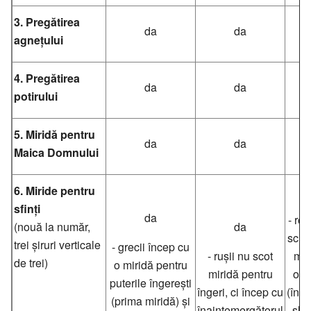
3. Pregătirea
da
da
agnețului
4. Pregătirea
da
da
potirului
5. Miridă pentru
da
da
Maica Domnului
6. Miride pentru
sfinți
da
- ro
(nouă la număr,
da
schi
trei șiruri verticale
- grecii încep cu
- rușii nu scot
mai
de trei)
o miridă pentru
miridă pentru
ori 
puterile îngerești
îngeri, ci încep cu
(într
(prima miridă) și
înaintemergătorul
sla