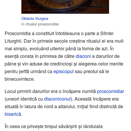
Obiecte liturgice
în ritualul proscomidiei
Proscomidia a constituit întotdeauna o parte a Sfintei
Liturghii. Dar în primele secole creştine ritualul ei era mult
mai simplu, evoluând ulterior până la forma de azi. În
esenţă consta în primirea de către
diaconi
a darurilor de
pâine şi vin aduse de credincioşi şi alegerea celor menite
pentru jertfă urmând ca
episcopul
sau preotul să le
binecuvinteze.
Locul primirii darurilor era o încăpere numită
proscomidiar
(uneori identică cu
diaconiconul
). Această încăpere era
situată în latura de nord a altarului, iniţial fiind distinctă de
biserică
.
În ceea ce priveşte timpul săvârşirii şi rânduiala