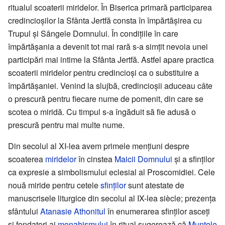
ritualul scoaterii miridelor. În Biserica primară participarea
credincioşilor la Sfânta Jertfă consta în împărtăşirea cu
Trupul şi Sângele Domnului. În condiţiile în care
împărtăşania a devenit tot mai rară s-a simţit nevoia unei
participări mai intime la Sfânta Jertfă. Astfel apare practica
scoaterii miridelor pentru credincioşi ca o substituire a
împărtăşaniei. Venind la slujbă, credincioşii aduceau câte
o prescură pentru fiecare nume de pomenit, din care se
scotea o miridă. Cu timpul s-a îngăduit să fie adusă o
prescură pentru mai multe nume.
Din secolul al XI-lea avem primele menţiuni despre
scoaterea
miridelor
în cinstea
Maicii Domnului
şi a sfinţilor
ca expresie a simbolismului eclesial al Proscomidiei. Cele
nouă miride pentru cetele
sfinților
sunt atestate de
manuscrisele liturgice din secolul al IX-lea siècle; prezența
sfântului
Atanasie Athonitul
în enumerarea sfinților asceți
și fondatori ai
monahismului
în ritual sugerează că
Muntele