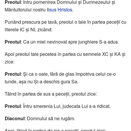
Preotul
: Întru pomenirea Domnului și Dumnezeului și
Mântuitorului nostru
Iisus Hristos
.
Punând prescura pe tavă, preotul o taie în partea peceții cu
literele IC și NI, zicând:
Preotul
: Ca un miel nevinovat spre junghiere S-a adus.
Apoi preotul taie pecetea în partea cu semnele XC și KA și
zice:
Preotul
: Și ca o oaie, fără de glas împotriva celui ce-o
tunde, așa nu Și-a deschis gura Sa.
Tăind în partea de sus a peceții, preotul zice:
Preotul
: Întru smerenia Lui, judecata Lui s-a ridicat.
Diaconul
: Domnului să ne rugăm.
Apoi, tăind în partea de jos a peceții, preotul zice: