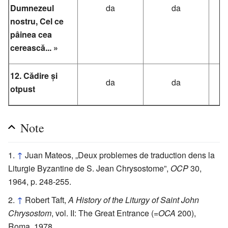
Dumnezeul
da
da
nostru, Cel ce
pâinea cea
cerească... »
12. Cădire și
da
da
otpust
Note
↑
Juan Mateos, „Deux problemes de traduction dens la
Liturgie Byzantine de S. Jean Chrysostome”,
OCP
30,
1964, p. 248-255.
↑
Robert Taft,
A History of the Liturgy of Saint John
Chrysostom
, vol. II: The Great Entrance (=
OCA
200),
Roma, 1978.