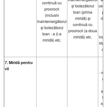
continuă cu
și botezătorul
cea 
proorocii
Ioan (prima
pe
(inclusiv
miridă) și
răm
înaintemergătorul
continuă cu
tr
și botezătorul
proorocii (a doua
g
Ioan - a 2-a
miridă) etc.
înce
miridă) etc.
litur
di
7. Miridă pentru
vii
- ro
ad
ai
sec
19-
rug