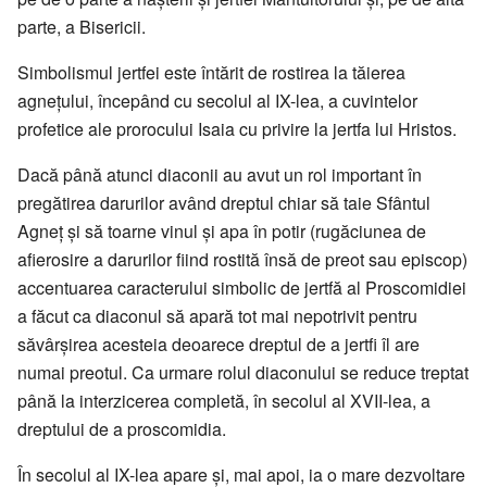
parte, a Bisericii.
Simbolismul jertfei este întărit de rostirea la tăierea
agneţului, începând cu secolul al IX-lea, a cuvintelor
profetice ale prorocului Isaia cu privire la jertfa lui Hristos.
Dacă până atunci diaconii au avut un rol important în
pregătirea darurilor având dreptul chiar să taie Sfântul
Agneţ şi să toarne vinul şi apa în potir (rugăciunea de
afierosire a darurilor fiind rostită însă de preot sau episcop)
accentuarea caracterului simbolic de jertfă al Proscomidiei
a făcut ca diaconul să apară tot mai nepotrivit pentru
săvârşirea acesteia deoarece dreptul de a jertfi îl are
numai preotul. Ca urmare rolul diaconului se reduce treptat
până la interzicerea completă, în secolul al XVII-lea, a
dreptului de a proscomidia.
În secolul al IX-lea apare şi, mai apoi, ia o mare dezvoltare