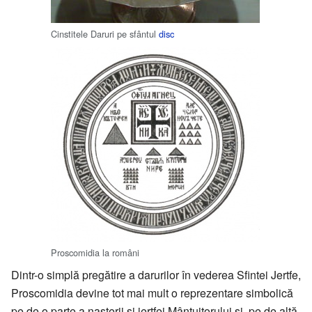
Cinstitele Daruri pe sfântul
disc
Proscomidia la români
Dintr-o simplă pregătire a darurilor în vederea Sfintei Jertfe,
Proscomidia devine tot mai mult o reprezentare simbolică
pe de o parte a naşterii şi jertfei Mântuitorului şi, pe de altă