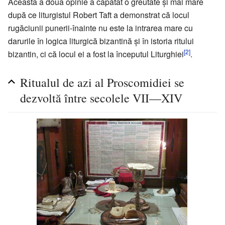
Această a doua opinie a căpătat o greutate și mai mare
după ce liturgistul Robert Taft a demonstrat că locul
rugăciunii punerii-înainte nu este la intrarea mare cu
darurile în logica liturgică bizantină și în istoria ritului
[2]
bizantin, ci că locul ei a fost la începutul Liturghiei
.
Ritualul de azi al Proscomidiei se
dezvoltă între secolele VII—XIV