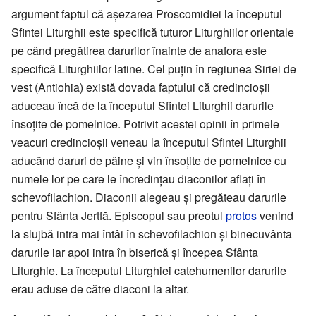
argument faptul că aşezarea Proscomidiei la începutul
Sfintei Liturghii este specifică tuturor Liturghiilor orientale
pe când pregătirea darurilor înainte de anafora este
specifică Liturghiilor latine. Cel puţin în regiunea Siriei de
vest (Antiohia) există dovada faptului că credincioşii
aduceau încă de la începutul Sfintei Liturghii darurile
însoţite de pomelnice. Potrivit acestei opinii în primele
veacuri credincioşii veneau la începutul Sfintei Liturghii
aducând daruri de pâine şi vin însoţite de pomelnice cu
numele lor pe care le încredinţau diaconilor aflaţi în
schevofilachion. Diaconii alegeau şi pregăteau darurile
pentru Sfânta Jertfă. Episcopul sau preotul
protos
venind
la slujbă intra mai întâi în schevofilachion şi binecuvânta
darurile iar apoi intra în biserică şi începea Sfânta
Liturghie. La începutul Liturghiei catehumenilor darurile
erau aduse de către diaconi la altar.