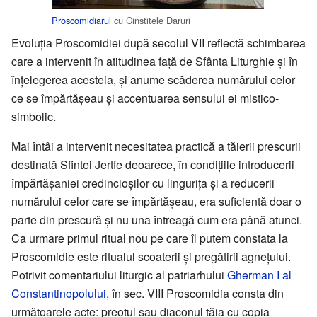
Proscomidiarul
cu Cinstitele Daruri
Evoluţia Proscomidiei după secolul VII reflectă schimbarea
care a intervenit în atitudinea faţă de Sfânta Liturghie şi în
înţelegerea acesteia, şi anume scăderea numărului celor
ce se împărtăşeau şi accentuarea sensului ei mistico-
simbolic.
Mai întâi a intervenit necesitatea practică a tăierii prescurii
destinată Sfintei Jertfe deoarece, în condiţiile introducerii
împărtăşaniei credincioşilor cu linguriţa şi a reducerii
numărului celor care se împărtăşeau, era suficientă doar o
parte din prescură şi nu una întreagă cum era până atunci.
Ca urmare primul ritual nou pe care îl putem constata la
Proscomidie este ritualul scoaterii şi pregătirii agneţului.
Potrivit comentariului liturgic al patriarhului
Gherman I al
Constantinopolului
, în sec. VIII Proscomidia consta din
următoarele acte: preotul sau diaconul tăia cu copia