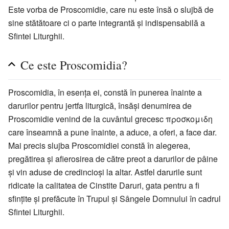
Este vorba de Proscomidie, care nu este însă o slujbă de
sine stătătoare ci o parte integrantă şi indispensabilă a
Sfintei Liturghii.
Ce este Proscomidia?
Proscomidia, în esenţa ei, constă în punerea înainte a
darurilor pentru jertfa liturgică, însăşi denumirea de
Proscomidie venind de la cuvântul grecesc προσκομιδη
care înseamnă a pune înainte, a aduce, a oferi, a face dar.
Mai precis slujba Proscomidiei constă în alegerea,
pregătirea şi afierosirea de către preot a darurilor de pâine
şi vin aduse de credincioşi la altar. Astfel darurile sunt
ridicate la calitatea de Cinstite Daruri, gata pentru a fi
sfinţite şi prefăcute în Trupul şi Sângele Domnului în cadrul
Sfintei Liturghii.