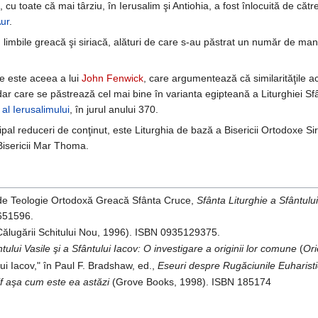
, cu toate că mai târziu, în Ierusalim şi Antiohia, a fost înlocuită de căt
Aur
.
limbile greacă şi siriacă, alături de care s-au păstrat un număr de manu
re este aceea a lui
John Fenwick
, care argumentează că similarităţile a
r care se păstrează cel mai bine în varianta egipteană a Liturghiei Sfâ
l al Ierusalimului
, în jurul anului 370.
ipal reduceri de conţinut, este Liturghia de bază a Bisericii Ortodoxe Siri
 Bisericii Mar Thoma.
 de Teologie Ortodoxă Greacă Sfânta Cruce,
Sfânta Liturghie a Sfântulu
651596.
ălugării Schitului Nou, 1996). ISBN 0935129375.
ului Vasile şi a Sfântului Iacov: O investigare a originii lor comune
(
Ori
ui Iacov," în Paul F. Bradshaw, ed.,
Eseuri despre Rugăciunile Euharist
sif aşa cum este ea astăzi
(Grove Books, 1998). ISBN 185174