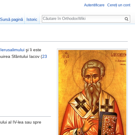
Autentificare
Cereți un cont
Căutare
Sursă pagină
Istoric
i Ierusalimului
şi îi este
uirea Sfântului Iacov (
23
ului al IV-lea sau spre