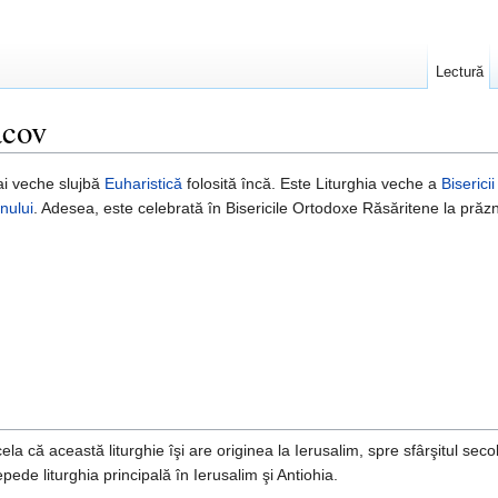
Lectură
acov
i veche slujbă
Euharistică
folosită încă. Este Liturghia veche a
Biserici
nului
. Adesea, este celebrată în Bisericile Ortodoxe Răsăritene la prăzn
la că această liturghie îşi are originea la Ierusalim, spre sfârşitul secol
epede liturghia principală în Ierusalim şi Antiohia.