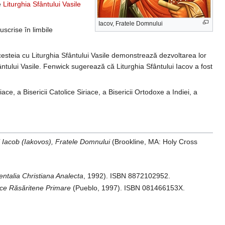
re
Liturghia Sfântului Vasile
Iacov, Fratele Domnului
scrise în limbile
cesteia cu Liturghia Sfântului Vasile demonstrează dezvoltarea lor
ntului Vasile. Fenwick sugerează că Liturghia Sfântului Iacov a fost
ace, a Bisericii Catolice Siriace, a Bisericii Ortodoxe a Indiei, a
i Iacob (Iakovos), Fratele Domnului
(Brookline, MA: Holy Cross
entalia Christiana Analecta
, 1992). ISBN 8872102952.
ice Răsăritene Primare
(Pueblo, 1997). ISBN 081466153X.