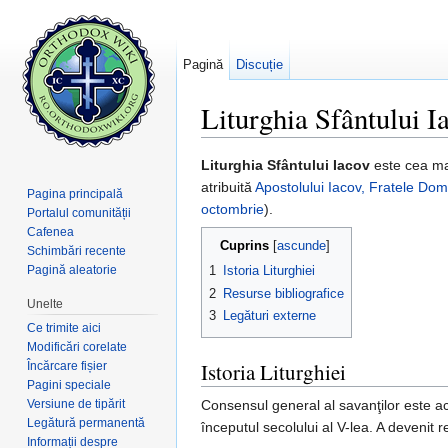
Pagină
Discuție
Liturghia Sfântului I
Salt la:
navigare
,
căutare
Liturghia Sfântului Iacov
este cea ma
atribuită
Apostolului
Iacov, Fratele Dom
Pagina principală
octombrie
).
Portalul comunității
Cafenea
Cuprins
[
ascunde
]
Schimbări recente
Pagină aleatorie
1
Istoria Liturghiei
2
Resurse bibliografice
Unelte
3
Legături externe
Ce trimite aici
Modificări corelate
Istoria Liturghiei
Încărcare fișier
Pagini speciale
Versiune de tipărit
Consensul general al savanţilor este ace
Legătură permanentă
începutul secolului al V-lea. A devenit r
Informații despre