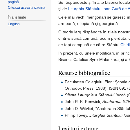
pagină
Se răspândeşte şi în alte Biserici locale
Citează această pagină
şi de
Liturghia Sfântului Ioan Gură de 
Cele mai vechi menţionări se găsesc în 
În alte limbi
armeană, etiopiană şi georgiană.
English
O teorie larg răspândită în zilele noast
dintr-o sursă comună, acum pierdută, da
de fapt compusă de către Sfântul
Chiri
În prezent, cu unele modificări, în princ
Bisericii Catolice Syro-Malankara, şi a
Resurse bibliografice
Facultatea Colegiului Elen: Şcoala
Orthodox Press, 1988). ISBN 0917
Sfânta Liturghie a Sfântului Iacob
(C
John R. K. Fenwick,
Anaforaua Sfânt
John D. Witvliet, "Anaforaua Sfântul
Phillip Tovey,
Liturghia Sfântului Io
Legături externe